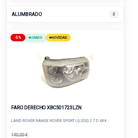
ALUMBRADO
2
-5%
USADO
NOVEDAD
FARO DERECHO XBC501723LZN
LAND ROVER RANGE ROVER SPORT I (L320) 2.7 D 4X4
140,00 €