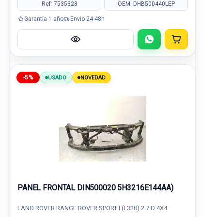
Ref: 7535328
OEM: DHB500440LEP
Garantía 1 año
Envío 24-48h
-5%
USADO
NOVEDAD
PANEL FRONTAL DIN500020 5H3216E144AA)
LAND ROVER RANGE ROVER SPORT I (L320) 2.7 D 4X4