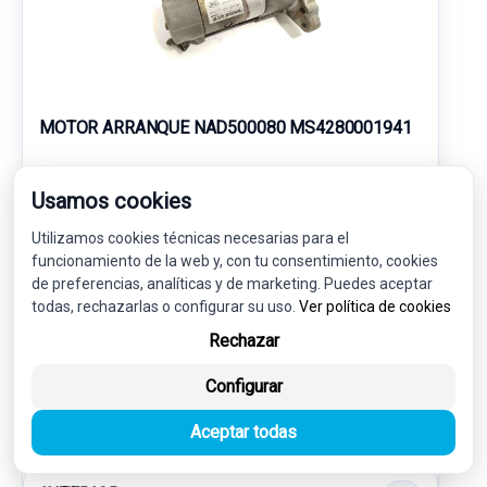
MOTOR ARRANQUE NAD500080 MS4280001941
LAND ROVER RANGE ROVER SPORT I (L320) 2.7 D 4X4
Usamos cookies
27,00 €
Utilizamos cookies técnicas necesarias para el
25,65 € sin IVA.
31,04 €
funcionamiento de la web y, con tu consentimiento, cookies
(IVA incl.)
de preferencias, analíticas y de marketing. Puedes aceptar
todas, rechazarlas o configurar su uso.
Ver política de cookies
Ref: 7795729
OEM: NAD500080
Rechazar
Garantía 1 año
Envío 24-48h
Configurar
Aceptar todas