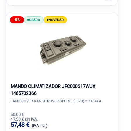
-5%
USADO
NOVEDAD
MANDO CLIMATIZADOR JFC000617WUX
1465702366
LAND ROVER RANGE ROVER SPORT I (L320) 2.7 D 4X4
50,00 €
47,50 € sin IVA.
57,48 €
(IVA incl.)