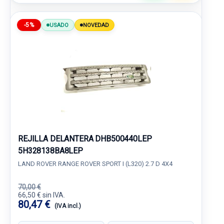
-5%
USADO
NOVEDAD
REJILLA DELANTERA DHB500440LEP
5H328138BA8LEP
LAND ROVER RANGE ROVER SPORT I (L320) 2.7 D 4X4
70,00 €
66,50 € sin IVA.
80,47 €
(IVA incl.)