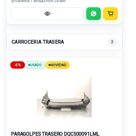
Garantía 1 año
Envío 24-48h
CARROCERIA TRASERA
2
-5%
USADO
NOVEDAD
PARAGOLPES TRASERO DQC500091LML