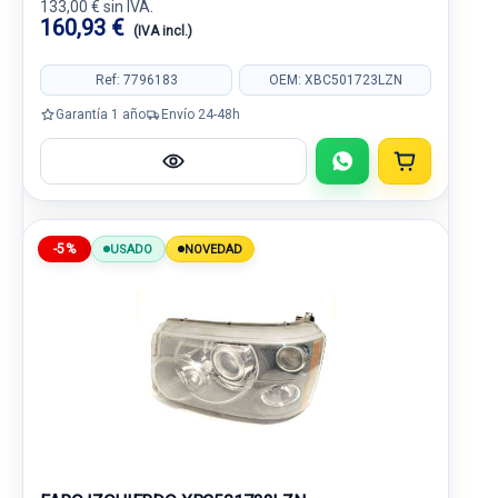
133,00 € sin IVA.
160,93 €
(IVA incl.)
Ref: 7796183
OEM: XBC501723LZN
Garantía 1 año
Envío 24-48h
-5%
USADO
NOVEDAD