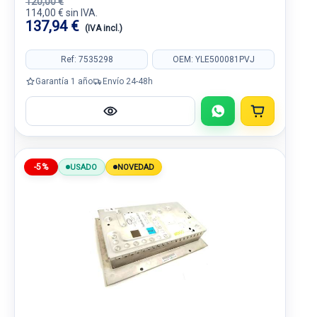
120,00 €
114,00 € sin IVA.
137,94 €
(IVA incl.)
Ref: 7535298
OEM: YLE500081PVJ
Garantía 1 año
Envío 24-48h
-5%
USADO
NOVEDAD