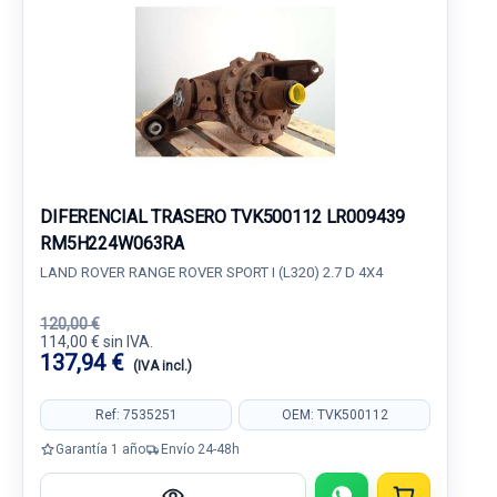
DIFERENCIAL TRASERO TVK500112 LR009439
RM5H224W063RA
LAND ROVER RANGE ROVER SPORT I (L320) 2.7 D 4X4
120,00 €
114,00 € sin IVA.
137,94 €
(IVA incl.)
Ref: 7535251
OEM: TVK500112
Garantía 1 año
Envío 24-48h