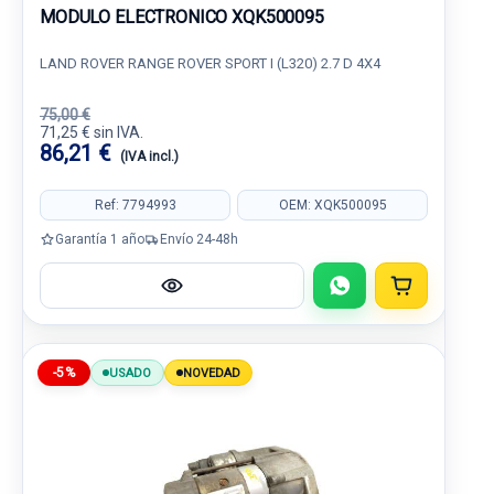
MODULO ELECTRONICO XQK500095
LAND ROVER RANGE ROVER SPORT I (L320) 2.7 D 4X4
75,00 €
71,25 € sin IVA.
86,21 €
(IVA incl.)
Ref: 7794993
OEM: XQK500095
Garantía 1 año
Envío 24-48h
-5%
USADO
NOVEDAD