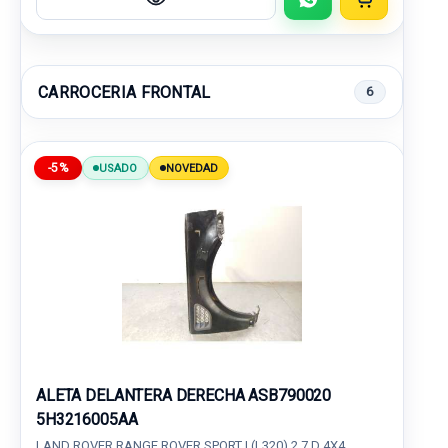
CARROCERIA FRONTAL
6
-5%
USADO
NOVEDAD
ALETA DELANTERA DERECHA ASB790020
5H3216005AA
LAND ROVER RANGE ROVER SPORT I (L320) 2.7 D 4X4