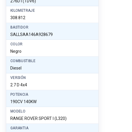
276DT(TDV6)
KILOMETRAJE
308.812
BASTIDOR
SALLSAA146A928679
COLOR
Negro
COMBUSTIBLE
Diesel
VERSIÓN
2.7 D 4x4
POTENCIA
190CV 140KW
MODELO
RANGE ROVER SPORT I (L320)
GARANTIA