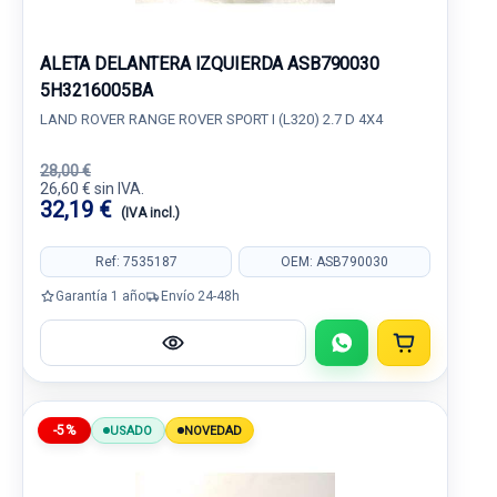
ALETA DELANTERA IZQUIERDA ASB790030
5H3216005BA
LAND ROVER RANGE ROVER SPORT I (L320) 2.7 D 4X4
28,00 €
26,60 € sin IVA.
32,19 €
(IVA incl.)
Ref: 7535187
OEM: ASB790030
Garantía 1 año
Envío 24-48h
-5%
USADO
NOVEDAD