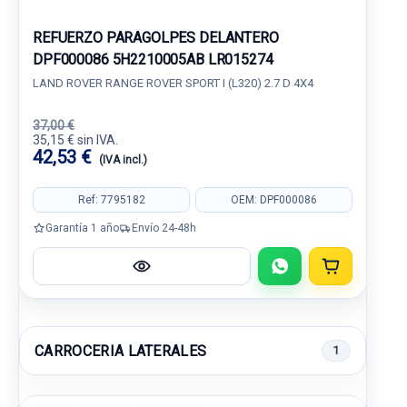
REFUERZO PARAGOLPES DELANTERO
DPF000086 5H2210005AB LR015274
LAND ROVER RANGE ROVER SPORT I (L320) 2.7 D 4X4
37,00 €
35,15 € sin IVA.
42,53 €
(IVA incl.)
Ref: 7795182
OEM: DPF000086
Garantía 1 año
Envío 24-48h
CARROCERIA LATERALES
1