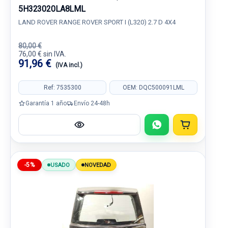
5H323020LA8LML
LAND ROVER RANGE ROVER SPORT I (L320) 2.7 D 4X4
80,00 €
76,00 € sin IVA.
91,96 €
(IVA incl.)
Ref: 7535300
OEM: DQC500091LML
Garantía 1 año
Envío 24-48h
-5%
USADO
NOVEDAD