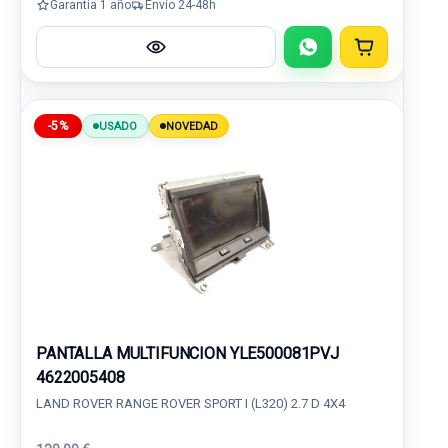
Garantía 1 año
Envío 24-48h
-5%
USADO
NOVEDAD
PANTALLA MULTIFUNCION YLE500081PVJ
4622005408
LAND ROVER RANGE ROVER SPORT I (L320) 2.7 D 4X4