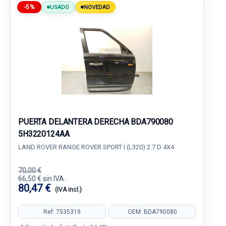
-5%
USADO
NOVEDAD
PUERTA DELANTERA DERECHA BDA790080
5H3220124AA
LAND ROVER RANGE ROVER SPORT I (L320) 2.7 D 4X4
70,00 €
66,50 € sin IVA.
80,47 €
(IVA incl.)
Ref: 7535319
OEM: BDA790080