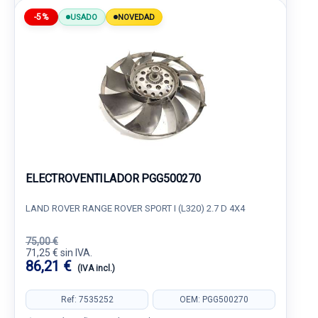
-5%
USADO
NOVEDAD
ELECTROVENTILADOR PGG500270
LAND ROVER RANGE ROVER SPORT I (L320) 2.7 D 4X4
75,00 €
71,25 € sin IVA.
86,21 €
(IVA incl.)
Ref: 7535252
OEM: PGG500270