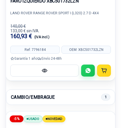
FARO IZQUIERDO XBC501732LZN
LAND ROVER RANGE ROVER SPORT I (L320) 2.7 D 4X4
140,00 €
133,00 € sin IVA.
160,93 €
(IVA incl.)
Ref: 7796184
OEM: XBC501732LZN
Garantía 1 año
Envío 24-48h
CAMBIO/EMBRAGUE
1
-5%
USADO
NOVEDAD