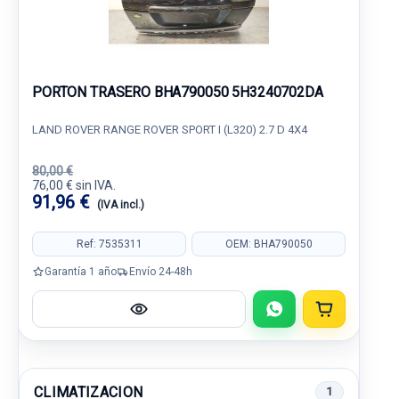
PORTON TRASERO BHA790050 5H3240702DA
LAND ROVER RANGE ROVER SPORT I (L320) 2.7 D 4X4
80,00 €
76,00 € sin IVA.
91,96 €
(IVA incl.)
Ref: 7535311
OEM: BHA790050
Garantía 1 año
Envío 24-48h
CLIMATIZACION
1