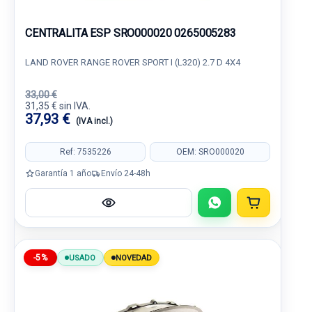
CENTRALITA ESP SRO000020 0265005283
LAND ROVER RANGE ROVER SPORT I (L320) 2.7 D 4X4
33,00 €
31,35 € sin IVA.
37,93 €
(IVA incl.)
Ref: 7535226
OEM: SRO000020
Garantía 1 año
Envío 24-48h
-5%
USADO
NOVEDAD