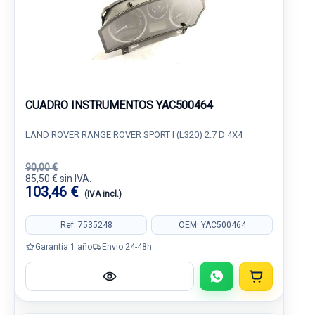
CUADRO INSTRUMENTOS YAC500464
LAND ROVER RANGE ROVER SPORT I (L320) 2.7 D 4X4
90,00 €
85,50 € sin IVA.
103,46 €
(IVA incl.)
Ref: 7535248
OEM: YAC500464
Garantía 1 año
Envío 24-48h