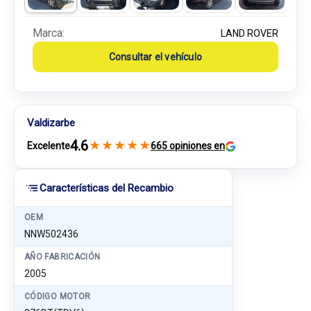
Marca:
LAND ROVER
Consultar el vehículo
Valdizarbe
4.6
★
★
★
★
★
Excelente
665 opiniones en
Características del Recambio
OEM
NNW502436
AÑO FABRICACIÓN
2005
CÓDIGO MOTOR