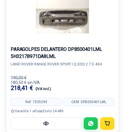
PARAGOLPES DELANTERO DPB500401LML
5H3217B971DA8LML
LAND ROVER RANGE ROVER SPORT I (L320) 2.7 D 4X4
190,00 €
180,50 € sin IVA.
218,41 €
(IVA incl.)
Ref: 7535299
OEM: DPB500401LML
Garantía 1 año
Envío 24-48h