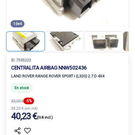
1
de
4
ID:
7535222
CENTRALITA AIRBAG NNW502436
LAND ROVER RANGE ROVER SPORT I (L320) 2.7 D 4X4
En stock
35,00 €
-5%
33.25 €
(sin IVA)
40,23 €
(IVA incl.)