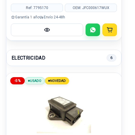
Ref: 7795170
OEM: JFC000617WUX
Garantía 1 año
Envío 24-48h
ELECTRICIDAD
6
-5%
USADO
NOVEDAD