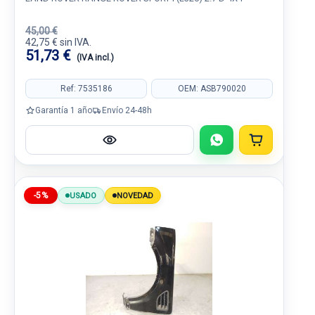
45,00 €
42,75 € sin IVA.
51,73 €
(IVA incl.)
Ref: 7535186
OEM: ASB790020
Garantía 1 año
Envío 24-48h
-5%
USADO
NOVEDAD