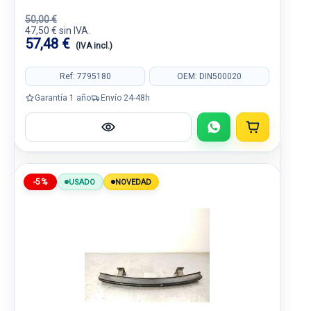
50,00 €
47,50 € sin IVA.
57,48 €
(IVA incl.)
Ref: 7795180
OEM: DIN500020
Garantía 1 año
Envío 24-48h
-5%
USADO
NOVEDAD