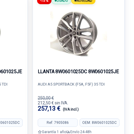
-15%
USADO
NOVEDAD
0601025JE
LLANTA 8W0601025DC 8W0601025JE
 TDI
AUDI A5 SPORTBACK (F5A, F5F) 35 TDI
250,00 €
212,50 € sin IVA.
257,13 €
(IVA incl.)
W0601025DC
Ref: 7905086
OEM: 8W0601025DC
Garantía 1 año
Envío 24-48h