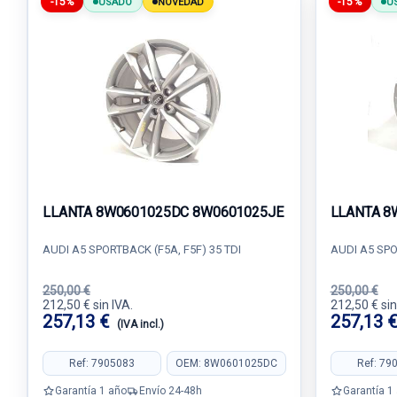
-15%
-15%
USADO
NOVEDAD
U
LLANTA 8W0601025DC 8W0601025JE
LLANTA 8
AUDI A5 SPORTBACK (F5A, F5F) 35 TDI
AUDI A5 SPO
250,00 €
250,00 €
212,50 € sin IVA.
212,50 € sin
257,13 €
257,13 
(IVA incl.)
Ref: 7905083
OEM: 8W0601025DC
Ref: 79
Garantía 1 año
Envío 24-48h
Garantía 1