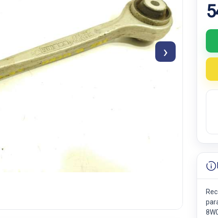
5
›
Rec
par
8W