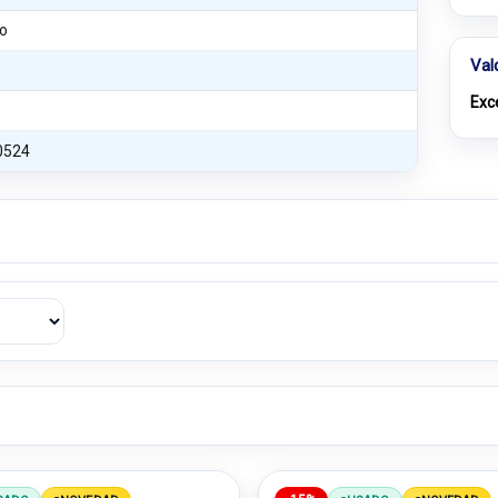
o
Val
Exc
0524