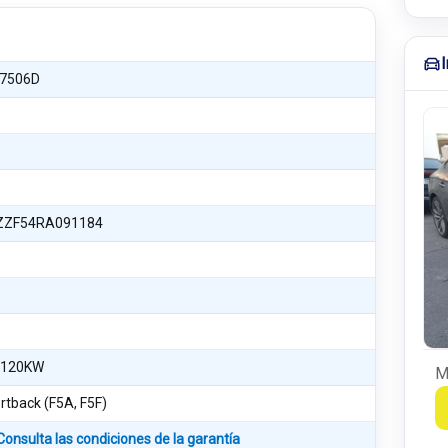
7506D
ZF54RA091184
 120KW
M
rtback (F5A, F5F)
Consulta las condiciones de la garantía