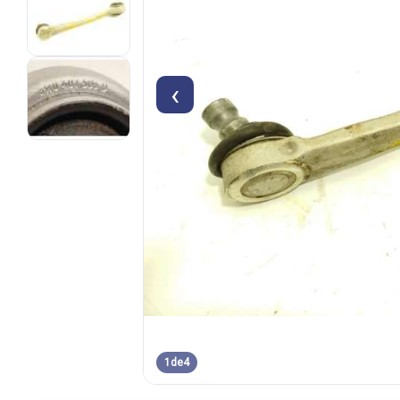
‹
1
de
4