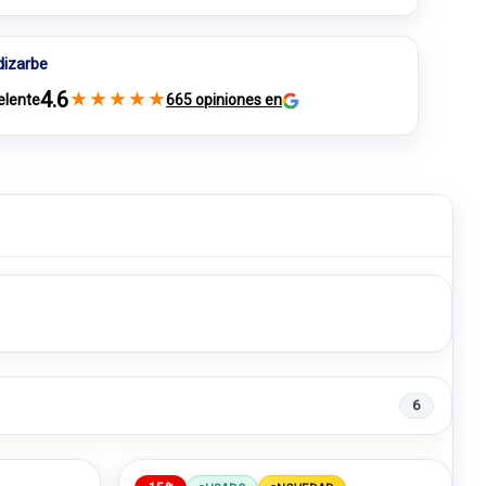
dizarbe
4.6
★
★
★
★
★
elente
665 opiniones en
6