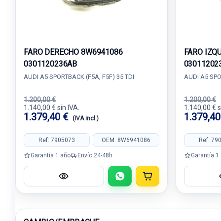
FARO DERECHO 8W6941086
FARO IZQ
0301120236AB
03011202
AUDI A5 SPORTBACK (F5A, F5F) 35 TDI
AUDI A5 SPO
1.200,00 €
1.200,00 €
1.140,00 € sin IVA.
1.140,00 € s
1.379,40 €
1.379,4
(IVA incl.)
Ref: 7905073
OEM: 8W6941086
Ref: 79
Garantía 1 año
Envío 24-48h
Garantía 1