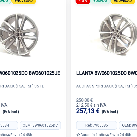
-15%
SADO
NOVEDAD
USADO
NOVEDAD
W0601025DC 8W0601025JE
LLANTA 8W0601025DC 8W
RTBACK (F5A, F5F) 35 TDI
AUDI A5 SPORTBACK (F5A, F5F) 35
250,00 €
 IVA.
212,50 € sin IVA.
€
257,13 €
(IVA incl.)
(IVA incl.)
05084
OEM: 8W0601025DC
Ref: 7905085
OEM: 8
 año
Envío 24-48h
Garantía 1 año
Envío 24-48h