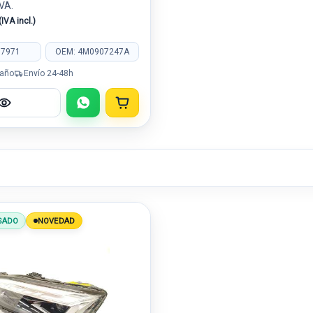
IVA.
(IVA incl.)
07971
OEM: 4M0907247A
 año
Envío 24-48h
SADO
NOVEDAD