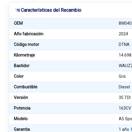
Características del Recambio
OEM
8W040
Año fabricación
2024
Código motor
DTNA
Kilometraje
14.698
Bastidor
WAUZZ
Color
Gris
Combustible
Diesel
Versión
35 TDI
Potencia
163CV
Modelo
A5 Spo
Garantia
1 año