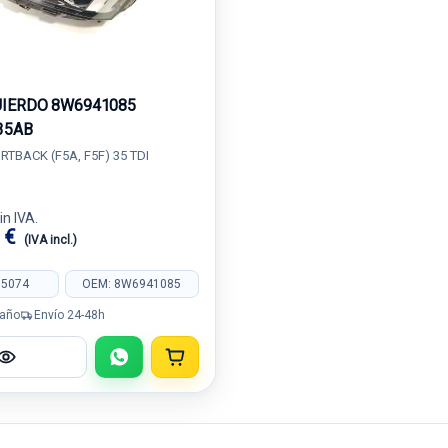
UIERDO 8W6941085
35AB
RTBACK (F5A, F5F) 35 TDI
in IVA.
0 €
(IVA incl.)
05074
OEM: 8W6941085
 año
Envío 24-48h