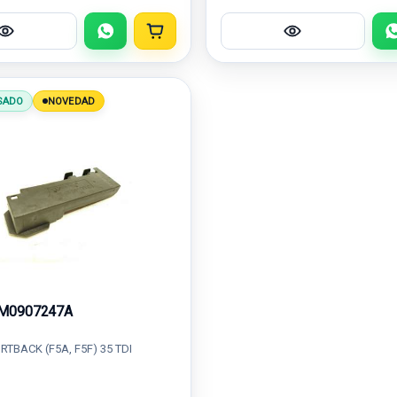
SADO
NOVEDAD
M0907247A
RTBACK (F5A, F5F) 35 TDI