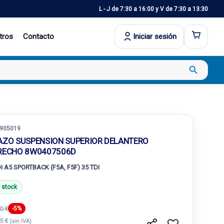
L - J de 7:30 a 16:00 y V de 7:30 a 13:30
tros
Contacto
Iniciar sesión
search
905019
AZO SUSPENSION SUPERIOR DELANTERO
RECHO 8W0407506D
I A5 SPORTBACK (F5A, F5F) 35 TDI
 stock
0 €
-5%
65 €
(sin IVA)