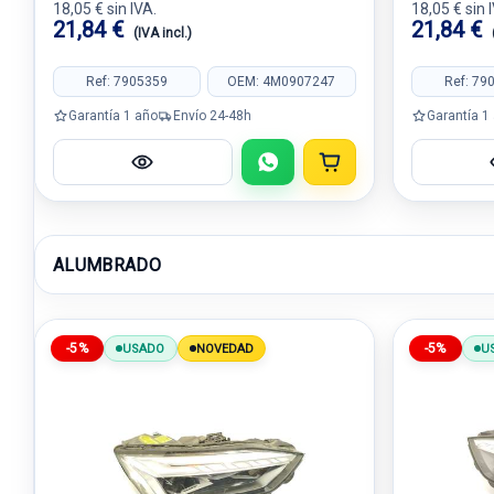
18,05 € sin IVA.
18,05 € sin 
21,84 €
21,84 €
(IVA incl.)
Ref: 7905359
OEM: 4M0907247
Ref: 79
Garantía 1 año
Envío 24-48h
Garantía 1
ALUMBRADO
-5%
-5%
USADO
NOVEDAD
U