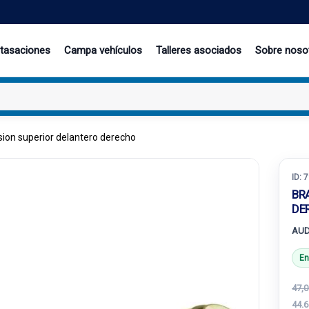
 tasaciones
Campa vehículos
Talleres asociados
Sobre noso
ion superior delantero derecho
ID:
7
BR
DE
AUD
En
47,0
44.