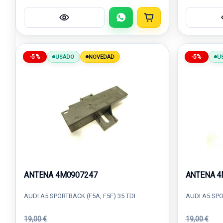
-5%
-5%
USADO
NOVEDAD
U
ANTENA 4M0907247
ANTENA 4
AUDI A5 SPORTBACK (F5A, F5F) 35 TDI
AUDI A5 SPO
19,00 €
19,00 €