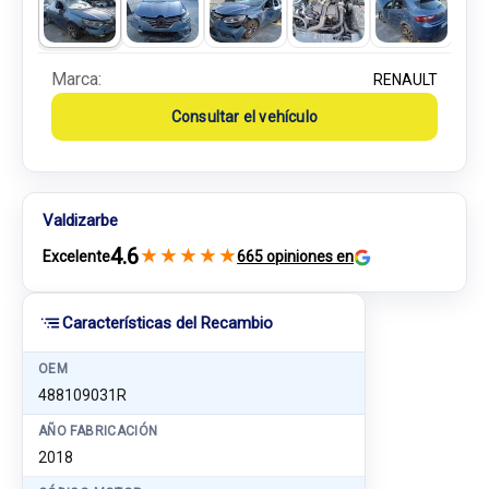
Marca:
RENAULT
Consultar el vehículo
Valdizarbe
4.6
★
★
★
★
★
Excelente
665 opiniones en
Características del Recambio
OEM
488109031R
AÑO FABRICACIÓN
2018