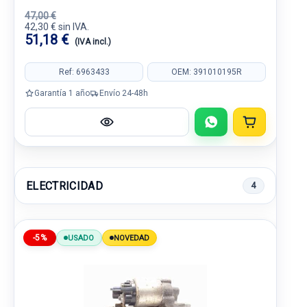
47,00 €
42,30 € sin IVA.
51,18 €
(IVA incl.)
Ref: 6963433
OEM: 391010195R
Garantía 1 año
Envío 24-48h
ELECTRICIDAD
4
-5%
USADO
NOVEDAD