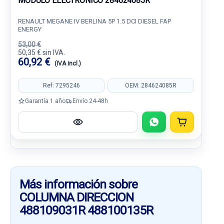
MODULO ELECTRONICO 284624085R
RENAULT MEGANE IV BERLINA 5P 1.5 DCI DIESEL FAP
ENERGY
53,00 €
50,35 € sin IVA.
60,92 €
(IVA incl.)
Ref: 7295246
OEM: 284624085R
Garantía 1 año
Envío 24-48h
Más información sobre
COLUMNA DIRECCION
488109031R 488100135R