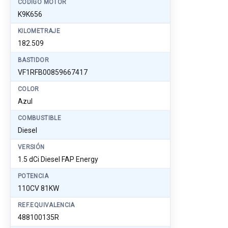
CÓDIGO MOTOR
K9K656
KILOMETRAJE
182.509
BASTIDOR
VF1RFB00859667417
COLOR
Azul
COMBUSTIBLE
Diesel
VERSIÓN
1.5 dCi Diesel FAP Energy
POTENCIA
110CV 81KW
REF.EQUIVALENCIA
488100135R