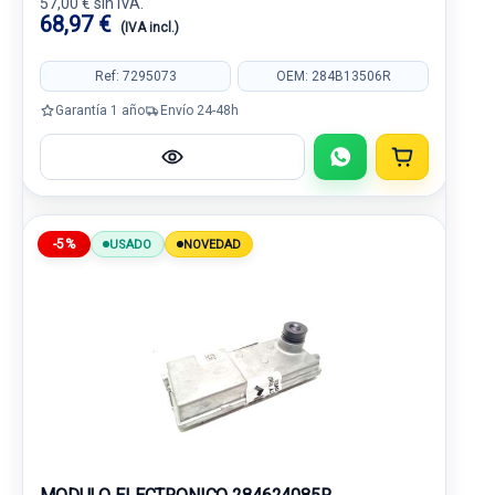
57,00 € sin IVA.
68,97 €
(IVA incl.)
Ref: 7295073
OEM: 284B13506R
Garantía 1 año
Envío 24-48h
-5%
USADO
NOVEDAD