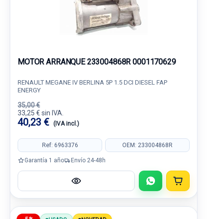
MOTOR ARRANQUE 233004868R 0001170629
RENAULT MEGANE IV BERLINA 5P 1.5 DCI DIESEL FAP
ENERGY
35,00 €
33,25 € sin IVA.
40,23 €
(IVA incl.)
Ref: 6963376
OEM: 233004868R
Garantía 1 año
Envío 24-48h