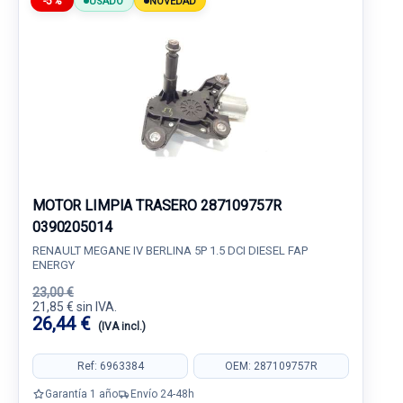
-5%
USADO
NOVEDAD
MOTOR LIMPIA TRASERO 287109757R
0390205014
RENAULT MEGANE IV BERLINA 5P 1.5 DCI DIESEL FAP
ENERGY
23,00 €
21,85 € sin IVA.
26,44 €
(IVA incl.)
Ref: 6963384
OEM: 287109757R
Garantía 1 año
Envío 24-48h