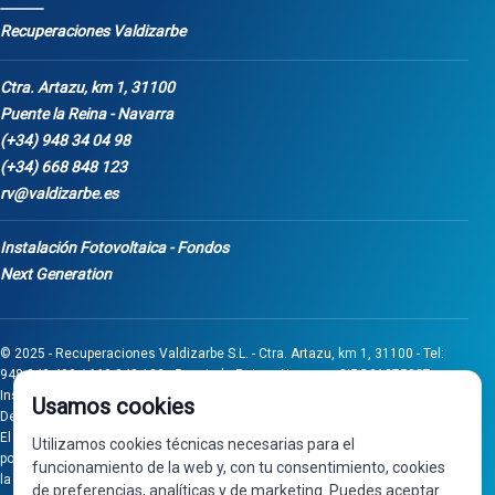
Recuperaciones Valdizarbe
Ctra. Artazu, km 1, 31100
Puente la Reina - Navarra
(+34) 948 34 04 98
(+34) 668 848 123
rv@valdizarbe.es
Instalación Fotovoltaica - Fondos
Next Generation
© 2025 - Recuperaciones Valdizarbe S.L. - Ctra. Artazu, km 1, 31100 - Tel:
948 340 498 / 668 848 123 - Puente la Reina - Navarra - CIF B31275837.
Inscrita en el Registro Mercantil de Navarra, Tomo 32, Folio 75, Hoja 525.
Usamos cookies
Desarrollado por
Seintosoft
El proyecto de inversión "0011-0558-2024-000008" ha sido subvencionado
Utilizamos cookies técnicas necesarias para el
por Gobierno de Navarra al amparo de la convocatoria de 2024 de Ayudas a
funcionamiento de la web y, con tu consentimiento, cookies
la inversión en pymes industriales
de preferencias, analíticas y de marketing. Puedes aceptar