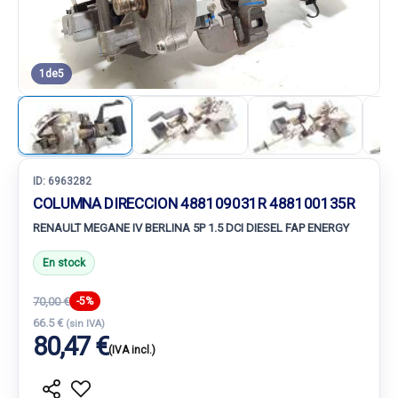
1
de
5
ID:
6963282
COLUMNA DIRECCION 488109031R 488100135R
RENAULT MEGANE IV BERLINA 5P 1.5 DCI DIESEL FAP ENERGY
En stock
70,00 €
-5%
66.5 €
(sin IVA)
80,47 €
(IVA incl.)