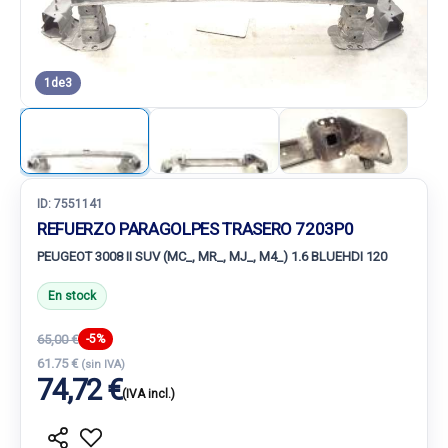
1
de
3
ID:
7551141
REFUERZO PARAGOLPES TRASERO 7203P0
PEUGEOT 3008 II SUV (MC_, MR_, MJ_, M4_) 1.6 BLUEHDI 120
En stock
65,00 €
-5%
61.75 €
(sin IVA)
74,72 €
(IVA incl.)