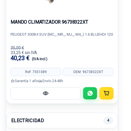
MANDO CLIMATIZADOR 96738322XT
PEUGEOT 3008 II SUV (MC_, MR_, MJ_, M4_) 1.6 BLUEHDI 120
35,00 €
33,25 € sin IVA.
40,23 €
(IVA incl.)
Ref: 7551089
OEM: 96738322XT
Garantía 1 año
Envío 24-48h
ELECTRICIDAD
4