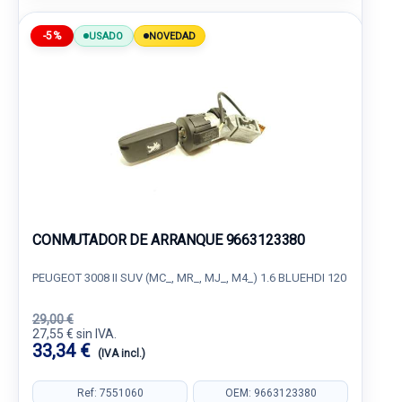
-5%
USADO
NOVEDAD
CONMUTADOR DE ARRANQUE 9663123380
PEUGEOT 3008 II SUV (MC_, MR_, MJ_, M4_) 1.6 BLUEHDI 120
29,00 €
27,55 € sin IVA.
33,34 €
(IVA incl.)
Ref: 7551060
OEM: 9663123380