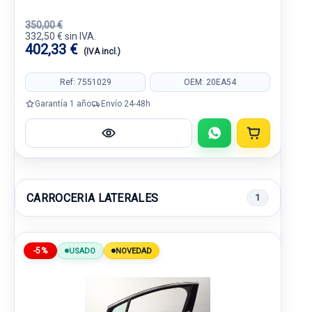
350,00 €
332,50 € sin IVA.
402,33 €
(IVA incl.)
Ref: 7551029
OEM: 20EA54
Garantía 1 año
Envío 24-48h
CARROCERIA LATERALES
1
-5%
USADO
NOVEDAD