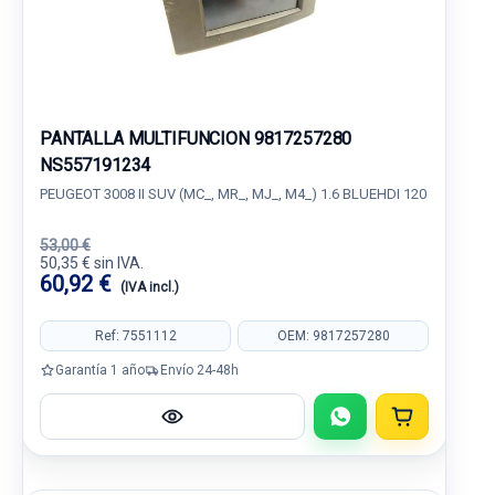
PANTALLA MULTIFUNCION 9817257280
NS557191234
PEUGEOT 3008 II SUV (MC_, MR_, MJ_, M4_) 1.6 BLUEHDI 120
53,00 €
50,35 € sin IVA.
60,92 €
(IVA incl.)
Ref: 7551112
OEM: 9817257280
Garantía 1 año
Envío 24-48h