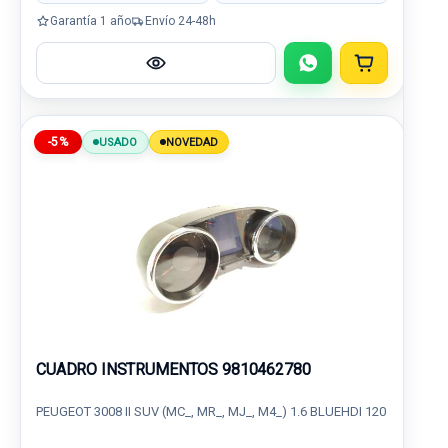
Garantía 1 año
Envío 24-48h
-5%
USADO
NOVEDAD
CUADRO INSTRUMENTOS 9810462780
PEUGEOT 3008 II SUV (MC_, MR_, MJ_, M4_) 1.6 BLUEHDI 120