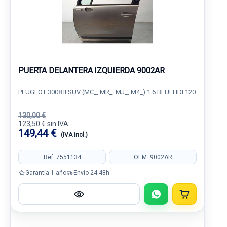
PUERTA DELANTERA IZQUIERDA 9002AR
PEUGEOT 3008 II SUV (MC_, MR_, MJ_, M4_) 1.6 BLUEHDI 120
130,00 €
123,50 € sin IVA.
149,44 €
(IVA incl.)
Ref: 7551134
OEM: 9002AR
Garantía 1 año
Envío 24-48h