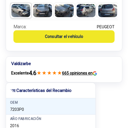
Marca:
PEUGEOT
Consultar el vehículo
Valdizarbe
4.6
★
★
★
★
★
Excelente
665 opiniones en
Características del Recambio
OEM
7203P0
AÑO FABRICACIÓN
2016