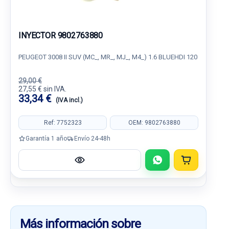
INYECTOR 9802763880
PEUGEOT 3008 II SUV (MC_, MR_, MJ_, M4_) 1.6 BLUEHDI 120
29,00 €
27,55 € sin IVA.
33,34 €
(IVA incl.)
Ref: 7752323
OEM: 9802763880
Garantía 1 año
Envío 24-48h
Más información sobre