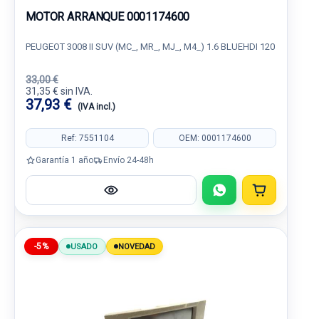
MOTOR ARRANQUE 0001174600
PEUGEOT 3008 II SUV (MC_, MR_, MJ_, M4_) 1.6 BLUEHDI 120
33,00 €
31,35 € sin IVA.
37,93 €
(IVA incl.)
Ref: 7551104
OEM: 0001174600
Garantía 1 año
Envío 24-48h
-5%
USADO
NOVEDAD