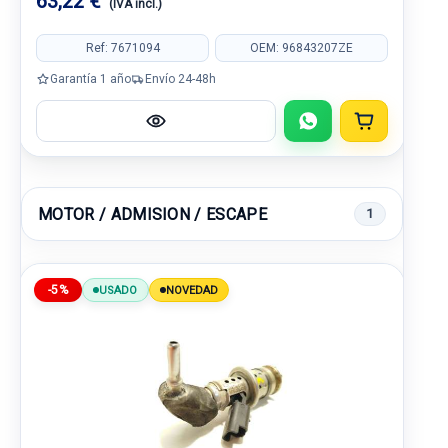
63,22 €
(IVA incl.)
Ref: 7671094
OEM: 96843207ZE
Garantía 1 año
Envío 24-48h
MOTOR / ADMISION / ESCAPE
1
-5%
USADO
NOVEDAD