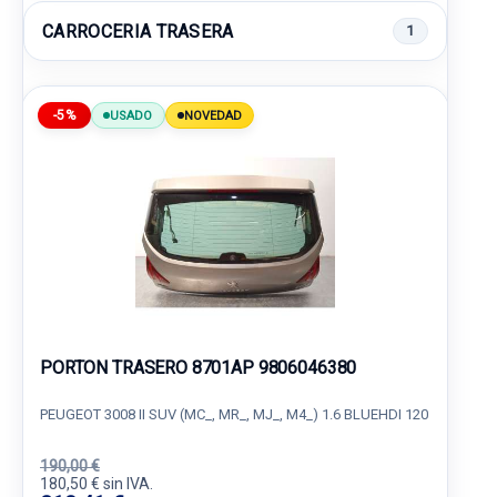
CARROCERIA TRASERA
1
-5%
USADO
NOVEDAD
PORTON TRASERO 8701AP 9806046380
PEUGEOT 3008 II SUV (MC_, MR_, MJ_, M4_) 1.6 BLUEHDI 120
190,00 €
180,50 € sin IVA.