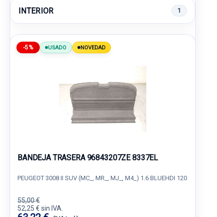
INTERIOR
1
-5%
USADO
NOVEDAD
BANDEJA TRASERA 96843207ZE 8337EL
PEUGEOT 3008 II SUV (MC_, MR_, MJ_, M4_) 1.6 BLUEHDI 120
55,00 €
52,25 € sin IVA.