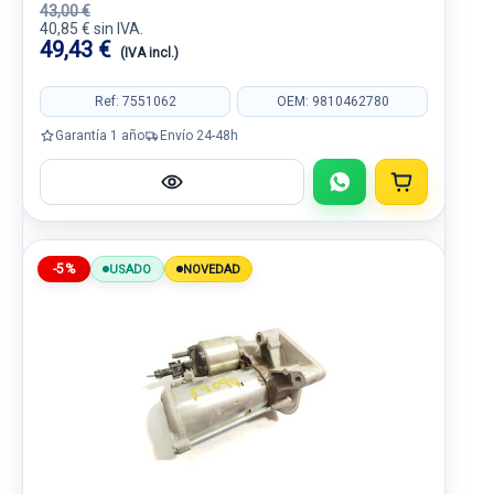
43,00 €
40,85 € sin IVA.
49,43 €
(IVA incl.)
Ref: 7551062
OEM: 9810462780
Garantía 1 año
Envío 24-48h
-5%
USADO
NOVEDAD