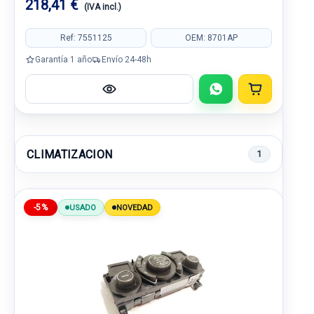
218,41 €
(IVA incl.)
Ref: 7551125
OEM: 8701AP
Garantía 1 año
Envío 24-48h
CLIMATIZACION
1
-5%
USADO
NOVEDAD