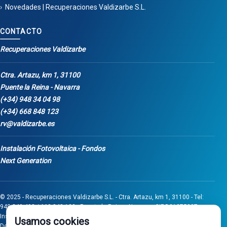
Novedades | Recuperaciones Valdizarbe S.L.
CONTACTO
Recuperaciones Valdizarbe
Ctra. Artazu, km 1, 31100
Puente la Reina - Navarra
(+34) 948 34 04 98
(+34) 668 848 123
rv@valdizarbe.es
Instalación Fotovoltaica - Fondos
Next Generation
© 2025 - Recuperaciones Valdizarbe S.L. - Ctra. Artazu, km 1, 31100 - Tel:
948 340 498 / 668 848 123 - Puente la Reina - Navarra - CIF B31275837.
Inscrita en el Registro Mercantil de Navarra, Tomo 32, Folio 75, Hoja 525.
Usamos cookies
Desarrollado por
Seintosoft