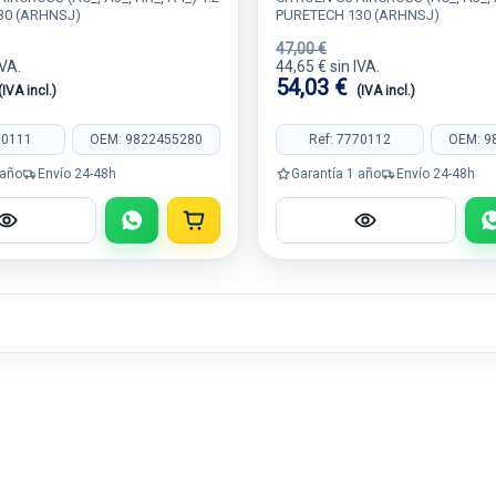
30 (ARHNSJ)
PURETECH 130 (ARHNSJ)
47,00 €
IVA.
44,65 € sin IVA.
54,03 €
(IVA incl.)
(IVA incl.)
70111
OEM: 9822455280
Ref: 7770112
OEM: 9
 año
Envío 24-48h
Garantía 1 año
Envío 24-48h