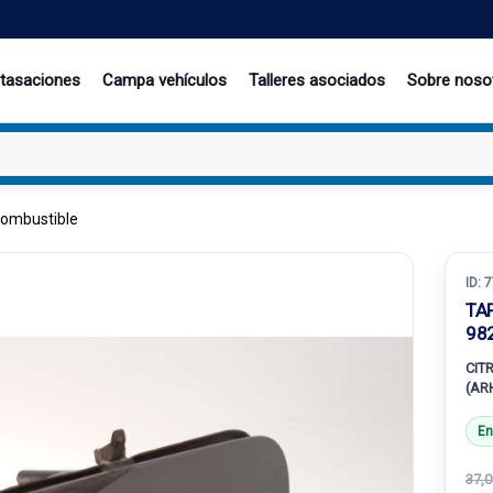
 tasaciones
Campa vehículos
Talleres asociados
Sobre noso
combustible
ID:
7
TA
98
CIT
(AR
En
37,0