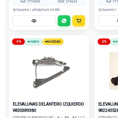
Ref: 7770090
OEM: 279624
Ref: 77
Garantía 1 año
Envío 24-48h
Garantía 1
-5%
-5%
USADO
NOVEDAD
U
ELEVALUNAS DELANTERO IZQUIERDO
ELEVALUN
9830389380
98224552
CITROËN C5 AIRCROSS (AC_, AJ_, AR_, A4_) 1.2
CITROËN C5 A