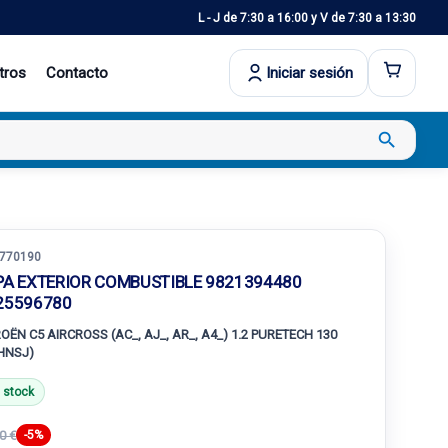
L - J de 7:30 a 16:00 y V de 7:30 a 13:30
tros
Contacto
Iniciar sesión
search
770190
PA EXTERIOR COMBUSTIBLE 9821394480
25596780
ROËN C5 AIRCROSS (AC_, AJ_, AR_, A4_) 1.2 PURETECH 130
HNSJ)
 stock
0 €
-5%