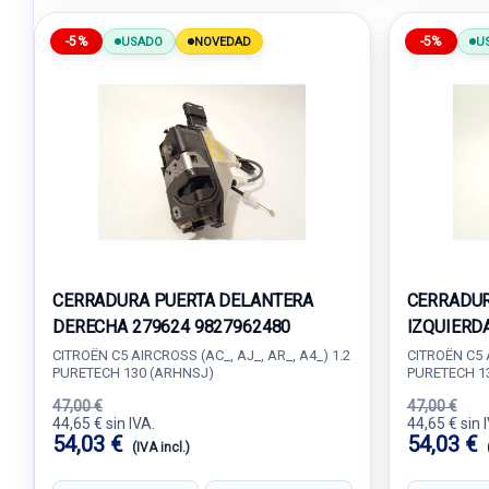
-5%
-5%
USADO
NOVEDAD
U
CERRADURA PUERTA DELANTERA
CERRADUR
DERECHA 279624 9827962480
IZQUIERD
CITROËN C5 AIRCROSS (AC_, AJ_, AR_, A4_) 1.2
CITROËN C5 A
PURETECH 130 (ARHNSJ)
PURETECH 1
47,00 €
47,00 €
44,65 € sin IVA.
44,65 € sin 
54,03 €
54,03 €
(IVA incl.)