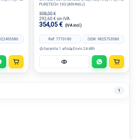
PURETECH 130 (ARHNSJ)
308,00 €
292,60 € sin IVA.
354,05 €
(IVA incl.)
822455080
Ref: 7770180
OEM: 9825753580
Garantía 1 año
Envío 24-48h
1