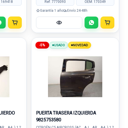
 169418
Ref: 7770093
OEM: 170349
Garantía 1 año
Envío 24-48h
-5%
USADO
NOVEDAD
UIERDO
PUERTA TRASERA IZQUIERDA
9825753580
R_, A4_) 1.2
CITROËN C5 AIRCROSS (AC_, AJ_, AR_, A4_) 1.2