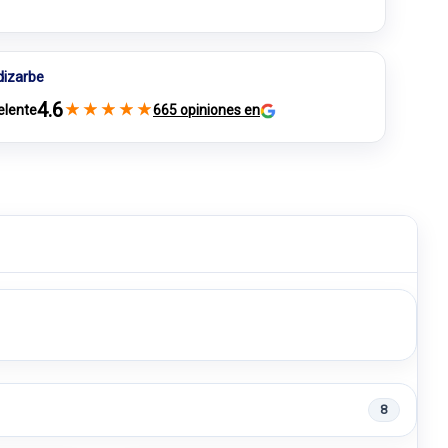
dizarbe
4.6
★
★
★
★
★
elente
665 opiniones en
8