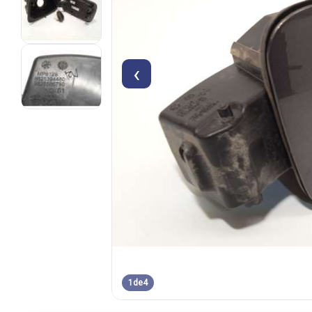
‹
1
de
4