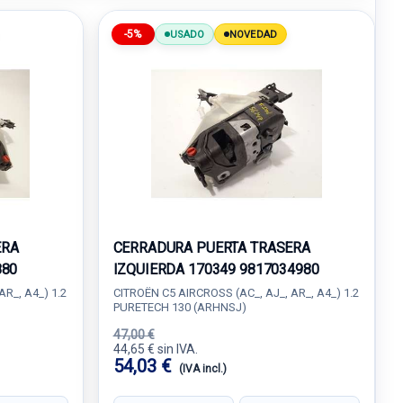
-5%
USADO
NOVEDAD
ERA
CERRADURA PUERTA TRASERA
880
IZQUIERDA 170349 9817034980
R_, A4_) 1.2
CITROËN C5 AIRCROSS (AC_, AJ_, AR_, A4_) 1.2
PURETECH 130 (ARHNSJ)
47,00 €
44,65 € sin IVA.
54,03 €
(IVA incl.)