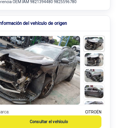
erencia OEM IAM 9821394480 9825596780
Información del vehículo de origen
arca:
CITROËN
Consultar el vehículo