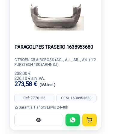
PARAGOLPES TRASERO 1638953680
CITROËN C5 AIRCROSS (AC_, AJ_, AR_, A4_) 1.2
PURETECH 130 (ARHNSJ)
238,00 €
226,10 € sin IVA.
273,58 €
(IVA incl.)
Ref: 7770156
OEM: 1638953680
Garantía 1 año
Envío 24-48h