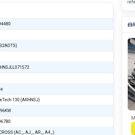
ref
94480
EB2ADTS)
HNSJLL071572
na
reTech 130 (ARHNSJ)
 96KW
M
96780
CROSS (AC_, AJ_, AR_, A4_)