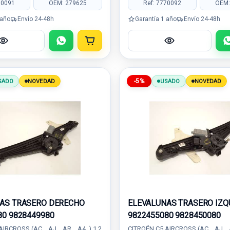
70091
OEM: 279625
Ref: 7770092
OEM:
 año
Envío 24-48h
Garantía 1 año
Envío 24-48h
-5%
SADO
NOVEDAD
USADO
NOVEDAD
AS TRASERO DERECHO
ELEVALUNAS TRASERO IZQ
80 9828449980
9822455080 9828450080
IRCROSS (AC_, AJ_, AR_, A4_) 1.2
CITROËN C5 AIRCROSS (AC_, AJ_, A