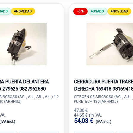
-5%
SADO
NOVEDAD
USADO
NOVEDAD
A PUERTA DELANTERA
CERRADURA PUERTA TRAS
A 279625 9827962580
DERECHA 169418 9816941
IRCROSS (AC_, AJ_, AR_, A4_) 1.2
CITROËN C5 AIRCROSS (AC_, AJ_, A
30 (ARHNSJ)
PURETECH 130 (ARHNSJ)
47,00 €
IVA.
44,65 € sin IVA.
54,03 €
(IVA incl.)
(IVA incl.)