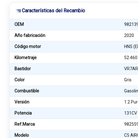
Características del Recambio
OEM
98213
Año fabricación
2020
Código motor
HNS (
Kilometraje
52.460
Bastidor
VR7AR
Color
Gris
Combustible
Gasoli
Versión
1.2 Pu
Potencia
131CV
Ref.Marca
98255
Modelo
C5 AIR