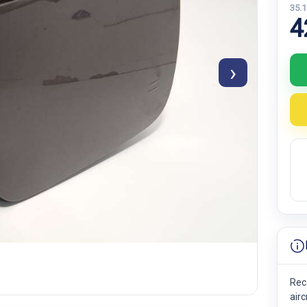
35.
4
›
Rec
airc