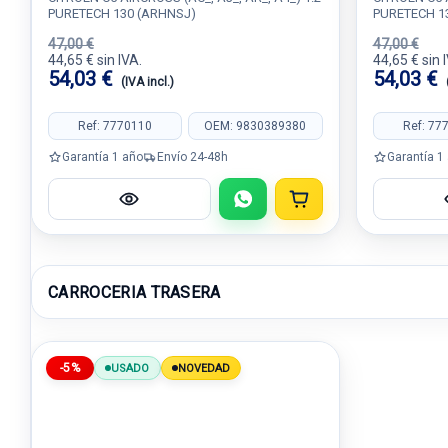
PURETECH 130 (ARHNSJ)
PURETECH 1
47,00 €
47,00 €
44,65 € sin IVA.
44,65 € sin 
54,03 €
54,03 €
(IVA incl.)
Ref: 7770110
OEM: 9830389380
Ref: 77
Garantía 1 año
Envío 24-48h
Garantía 1
CARROCERIA TRASERA
-5%
USADO
NOVEDAD