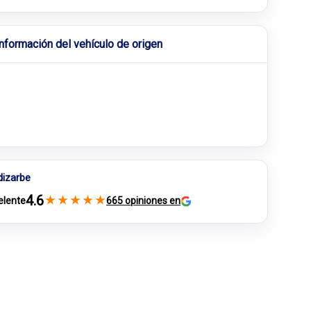
Información del vehículo de origen
dizarbe
4.6
★
★
★
★
★
elente
665 opiniones en