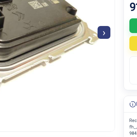
9
›
Reca
fh_
984