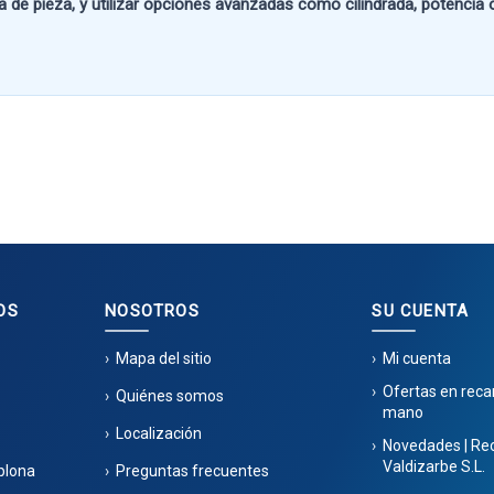
a de pieza
, y utilizar opciones avanzadas como
cilindrada, potencia
OS
NOSOTROS
SU CUENTA
Mapa del sitio
Mi cuenta
Ofertas en rec
Quiénes somos
mano
Localización
Novedades | Re
Valdizarbe S.L.
plona
Preguntas frecuentes