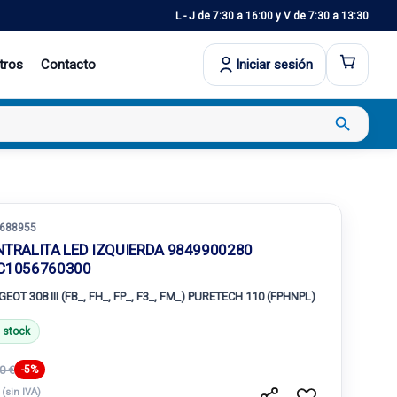
L - J de 7:30 a 16:00 y V de 7:30 a 13:30
tros
Contacto
Iniciar sesión
search
688955
NTRALITA LED IZQUIERDA 9849900280
C1056760300
EOT 308 III (FB_, FH_, FP_, F3_, FM_) PURETECH 110 (FPHNPL)
 stock
0 €
-5%
€
(sin IVA)