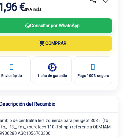
1,96 €
(IVA incl.)
Consultar por WhatsApp
COMPRAR
Envío rápido
1 año de garantía
Pago 100% seguro
Descripción del Recambio
mbio de centralita led izquierda para peugeot 308 iii (fb_,
, fp_, f3_, fm_) puretech 110 (fphnpl) referencia OEM IAM
9900280 A3C1056760300