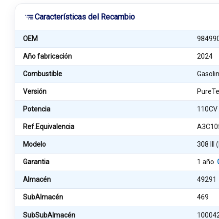
Características del Recambio
OEM
98499
Año fabricación
2024
Combustible
Gasoli
Versión
PureTe
Potencia
110CV
Ref.Equivalencia
A3C10
Modelo
308 III
Garantia
1 año
Almacén
49291
SubAlmacén
469
SubSubAlmacén
10004