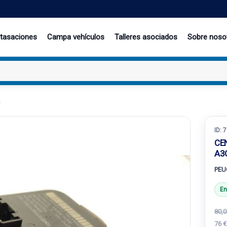
 tasaciones
Campa vehículos
Talleres asociados
Sobre noso
a
ID:
7
CE
A3
PEUG
En
80,0
76 