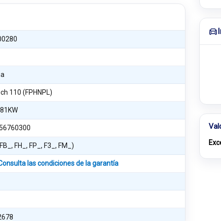
00280
na
ch 110 (FPHNPL)
 81KW
Val
56760300
Exc
 (FB_, FH_, FP_, F3_, FM_)
Consulta las condiciones de la garantía
2678