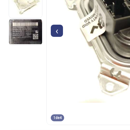
‹
1
de
4