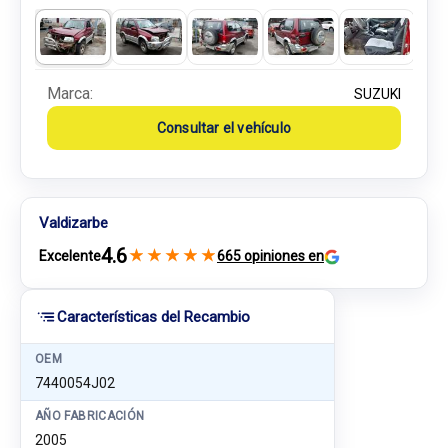
Marca:
SUZUKI
Consultar el vehículo
Valdizarbe
4.6
★
★
★
★
★
Excelente
665 opiniones en
Características del Recambio
OEM
7440054J02
AÑO FABRICACIÓN
2005