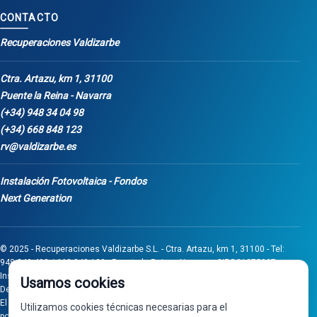
CONTACTO
Recuperaciones Valdizarbe
Ctra. Artazu, km 1, 31100
Puente la Reina - Navarra
(+34) 948 34 04 98
(+34) 668 848 123
rv@valdizarbe.es
Instalación Fotovoltaica - Fondos
Next Generation
© 2025 - Recuperaciones Valdizarbe S.L. - Ctra. Artazu, km 1, 31100 - Tel:
948 340 498 / 668 848 123 - Puente la Reina - Navarra - CIF B31275837.
Inscrita en el Registro Mercantil de Navarra, Tomo 32, Folio 75, Hoja 525.
Usamos cookies
Desarrollado por
Seintosoft
El proyecto de inversión "0011-0558-2024-000008" ha sido subvencionado
Utilizamos cookies técnicas necesarias para el
por Gobierno de Navarra al amparo de la convocatoria de 2024 de Ayudas a