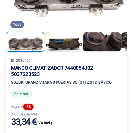
1
de
5
ID:
2095460
MANDO CLIMATIZADOR 7440054J02
5037223523
SUZUKI GRAND VITARA 3 PUERTAS SQ (GT) 2.0 TD BÁSICO
En stock
29,00 €
-5%
27.55 €
(sin IVA)
33,34 €
(IVA incl.)