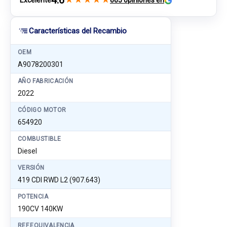
4.6
Excelente
665 opiniones en
Características del Recambio
OEM
A9078200301
AÑO FABRICACIÓN
2022
CÓDIGO MOTOR
654920
COMBUSTIBLE
Diesel
VERSIÓN
419 CDI RWD L2 (907.643)
POTENCIA
190CV 140KW
REF.EQUIVALENCIA