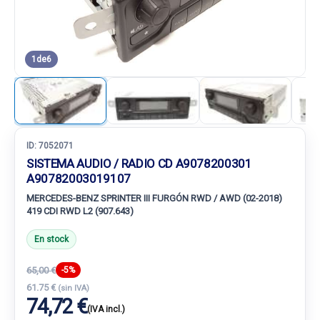
1
de
6
ID:
7052071
SISTEMA AUDIO / RADIO CD A9078200301
A90782003019107
MERCEDES-BENZ SPRINTER III FURGÓN RWD / AWD (02-2018)
419 CDI RWD L2 (907.643)
En stock
65,00 €
-5%
61.75 €
(sin IVA)
74,72 €
(IVA incl.)