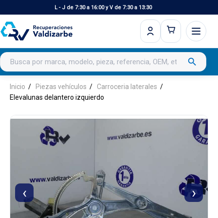
L - J de 7:30 a 16:00 y V de 7:30 a 13:30
Buscar productos
search
Inicio
Piezas vehículos
Carroceria laterales
Elevalunas delantero izquierdo
‹
›