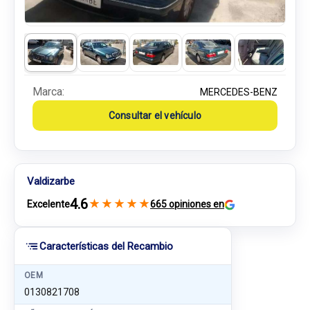
Marca:
MERCEDES-BENZ
Consultar el vehículo
Valdizarbe
4.6
★
★
★
★
★
Excelente
665 opiniones en
Características del Recambio
OEM
0130821708