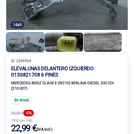
1
de
3
ID:
2208394
ELEVALUNAS DELANTERO IZQUIERDO
0130821708 6 PINES
MERCEDES-BENZ CLASE E (W210) BERLINA DIESEL 200 CDI
(210.007)
En stock
20,00 €
-5%
19 €
(sin IVA)
22,99 €
(IVA incl.)