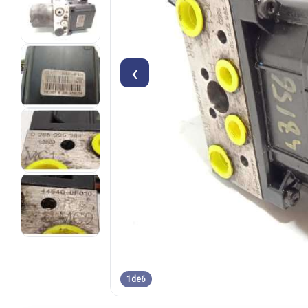
‹
1
de
6