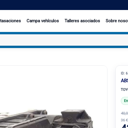
 tasaciones
Campa vehículos
Talleres asociados
Sobre noso
ID:
6
AB
TOY
En
40,0
36 