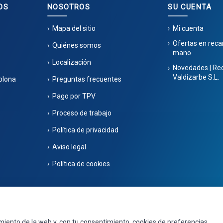
OS
NOSOTROS
SU CUENTA
Mapa del sitio
Mi cuenta
Ofertas en rec
Quiénes somos
mano
Localización
Novedades | Re
Valdizarbe S.L.
plona
Preguntas frecuentes
Pago por TPV
Proceso de trabajo
Política de privacidad
Aviso legal
Política de cookies
40 498 / 668 848 123 - Puente la Reina - Navarra - CIF B31275837. Inscrita en el
por
Seintosoft
miento de la web y, con tu consentimiento, cookies de preferencias,