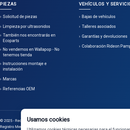
PIEZAS
VEHÍCULOS Y SERVICI
Solicitud de piezas
Bajas de vehículos
Limpieza por ultrasonidos
Talleres asociados
También nos encontrarás en
Garantías y devoluciones
Ecoparts
Colaboración Rideon Pam
No vendemos en Wallapop - No
tenemos tienda
Instrucciones montaje e
instalación
Marcas
Referencias OEM
Usamos cookies
© 2025 - Recuperaciones Valdizarbe S.L. - Ctra. Artazu, km 1, 31100 - Tel: 948 3
Registro Mercantil de Navarra, Tomo 32, Folio 75, Hoja 525.
|
Desarrollado 
Utilizamos cookies técnicas necesarias para el funciona