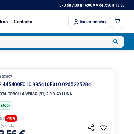
L - J de 7:30 a 16:00 y V de 7:30 a 13:30
tros
Contacto
Iniciar sesión
search
637097
S 445400F010 895410F010 0265225284
OTA COROLLA VERSO (R1) 2.0 D-4D LUNA
 stock
0 €
-10%
€
(sin IVA)