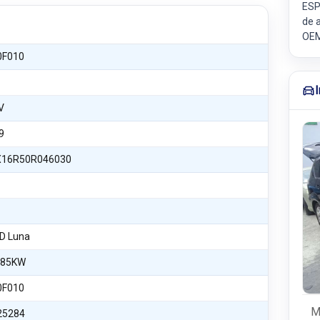
ESP
de a
OEM
0F010
V
9
16R50R046030
4D Luna
 85KW
0F010
M
25284