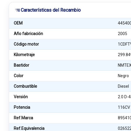
Características del Recambio
OEM
44540
Año fabricación
2005
Código motor
1CDFT
Kilometraje
299.84
Bastidor
NMTEX
Color
Negro
Combustible
Diesel
Versión
2.0 D-
Potencia
116CV
Ref.Marca
89541
Ref.Equivalencia
02652