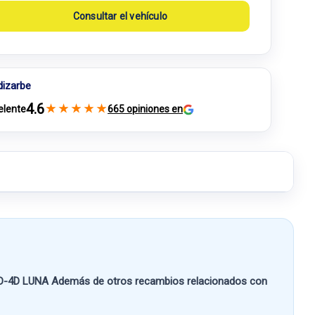
Consultar el vehículo
dizarbe
4.6
★
★
★
★
★
elente
665 opiniones en
D-4D LUNA
Además de otros recambios relacionados con