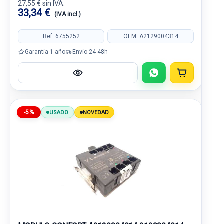
27,55 € sin IVA.
33,34 €
(IVA incl.)
Ref: 6755252
OEM: A2129004314
Garantía 1 año
Envío 24-48h
-5%
USADO
NOVEDAD