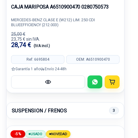
CAJA MARIPOSA A6510900470 0280750573
MERCEDES-BENZ CLASE E (W212) LIM. 250 CDI
BLUEEFFICIENCY (212.003)
25,00 €
23,75 € sin IVA.
28,74 €
(IVA incl.)
Ref: 6695804
OEM: A6510900470
Garantía 1 año
Envío 24-48h
SUSPENSION / FRENOS
3
-5%
USADO
NOVEDAD