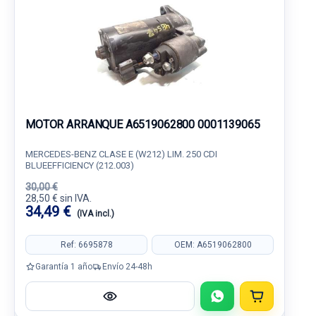
MOTOR ARRANQUE A6519062800 0001139065
MERCEDES-BENZ CLASE E (W212) LIM. 250 CDI
BLUEEFFICIENCY (212.003)
30,00 €
28,50 € sin IVA.
34,49 €
(IVA incl.)
Ref: 6695878
OEM: A6519062800
Garantía 1 año
Envío 24-48h