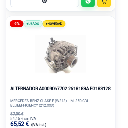
-5%
USADO
NOVEDAD
ALTERNADOR A0009067702 2618188A FG18S128
MERCEDES-BENZ CLASE E (W212) LIM. 250 CDI
BLUEEFFICIENCY (212.003)
57,00 €
54,15 € sin IVA.
65,52 €
(IVA incl.)