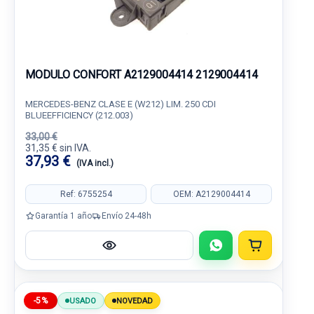
MODULO CONFORT A2129004414 2129004414
MERCEDES-BENZ CLASE E (W212) LIM. 250 CDI
BLUEEFFICIENCY (212.003)
33,00 €
31,35 € sin IVA.
37,93 €
(IVA incl.)
Ref: 6755254
OEM: A2129004414
Garantía 1 año
Envío 24-48h
-5%
USADO
NOVEDAD