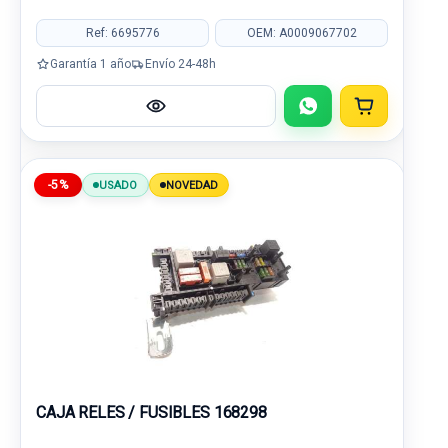
Ref: 6695776
OEM: A0009067702
Garantía 1 año
Envío 24-48h
-5%
USADO
NOVEDAD
CAJA RELES / FUSIBLES 168298