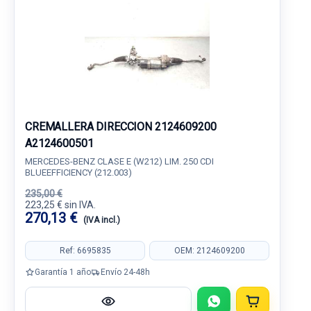
CREMALLERA DIRECCION 2124609200
A2124600501
MERCEDES-BENZ CLASE E (W212) LIM. 250 CDI
BLUEEFFICIENCY (212.003)
235,00 €
223,25 € sin IVA.
270,13 €
(IVA incl.)
Ref: 6695835
OEM: 2124609200
Garantía 1 año
Envío 24-48h