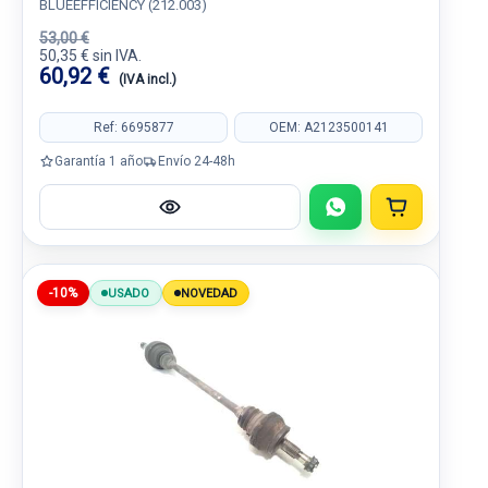
BLUEEFFICIENCY (212.003)
53,00 €
50,35 € sin IVA.
60,92 €
(IVA incl.)
Ref: 6695877
OEM: A2123500141
Garantía 1 año
Envío 24-48h
-10%
USADO
NOVEDAD