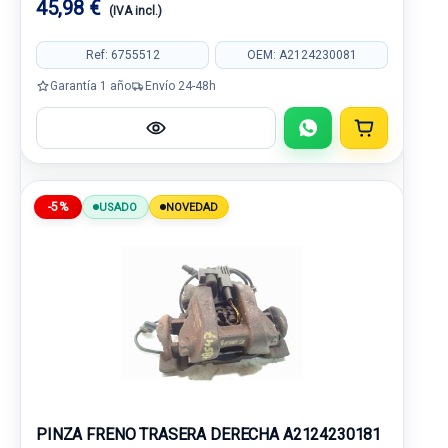
45,98 €
(IVA incl.)
Ref: 6755512
OEM: A2124230081
Garantía 1 año
Envío 24-48h
-5%
USADO
NOVEDAD
PINZA FRENO TRASERA DERECHA A2124230181