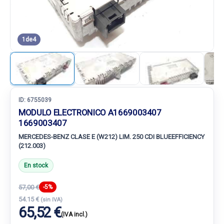
1
de
4
ID:
6755039
MODULO ELECTRONICO A1669003407
1669003407
MERCEDES-BENZ CLASE E (W212) LIM. 250 CDI BLUEEFFICIENCY
(212.003)
En stock
57,00 €
-5%
54.15 €
(sin IVA)
65,52 €
(IVA incl.)