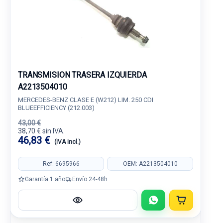
TRANSMISION TRASERA IZQUIERDA
A2213504010
MERCEDES-BENZ CLASE E (W212) LIM. 250 CDI
BLUEEFFICIENCY (212.003)
43,00 €
38,70 € sin IVA.
46,83 €
(IVA incl.)
Ref: 6695966
OEM: A2213504010
Garantía 1 año
Envío 24-48h