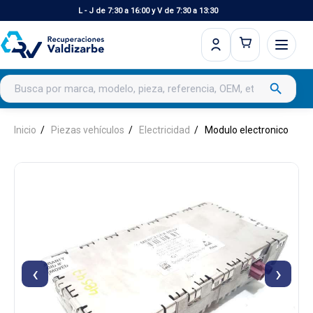
L - J de 7:30 a 16:00 y V de 7:30 a 13:30
Buscar productos
search
Inicio
Piezas vehículos
Electricidad
Modulo electronico
‹
›