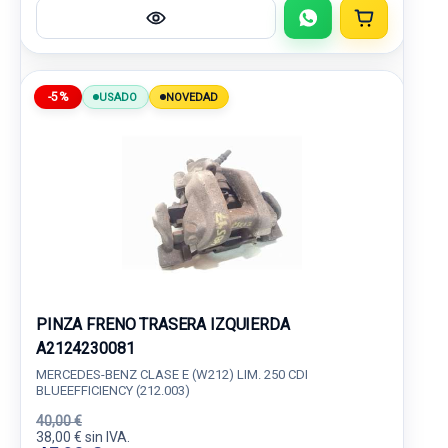
-5%
USADO
NOVEDAD
PINZA FRENO TRASERA IZQUIERDA
A2124230081
MERCEDES-BENZ CLASE E (W212) LIM. 250 CDI
BLUEEFFICIENCY (212.003)
40,00 €
38,00 € sin IVA.