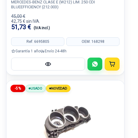
MERCEDES-BENZ CLASE E (W212) LIM. 250 CDI
BLUEEFFICIENCY (212.003)
45,00 €
42,75 € sin IVA.
51,73 €
(IVA incl.)
Ref: 6695805
OEM: 168298
Garantía 1 año
Envío 24-48h
-5%
USADO
NOVEDAD