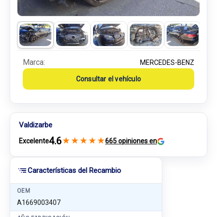
Marca:
MERCEDES-BENZ
Consultar el vehículo
Valdizarbe
4.6
★
★
★
★
★
Excelente
665 opiniones en
Características del Recambio
OEM
A1669003407