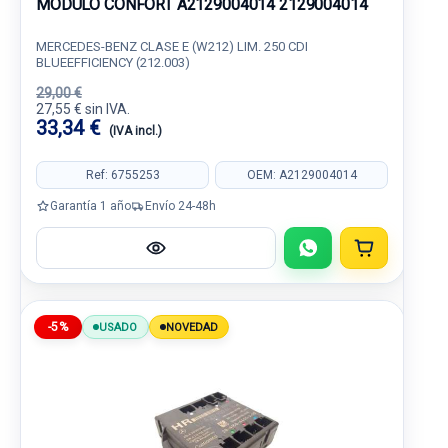
MODULO CONFORT A2129004014 2129004014
MERCEDES-BENZ CLASE E (W212) LIM. 250 CDI
BLUEEFFICIENCY (212.003)
29,00 €
27,55 € sin IVA.
33,34 €
(IVA incl.)
Ref: 6755253
OEM: A2129004014
Garantía 1 año
Envío 24-48h
-5%
USADO
NOVEDAD