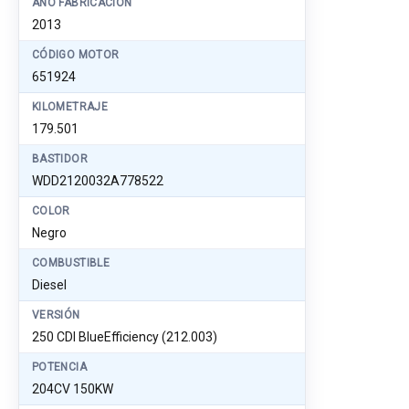
AÑO FABRICACIÓN
2013
CÓDIGO MOTOR
651924
KILOMETRAJE
179.501
BASTIDOR
WDD2120032A778522
COLOR
Negro
COMBUSTIBLE
Diesel
VERSIÓN
250 CDI BlueEfficiency (212.003)
POTENCIA
204CV 150KW