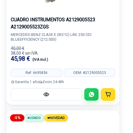
CUADRO INSTRUMENTOS A2129005523
A2129005523ZGS
MERCEDES-BENZ CLASE E (W212) LIM. 250 CDI
BLUEEFFICIENCY (212.003)
40,00 €
38,00 € sin IVA.
45,98 €
(IVA incl.)
Ref: 6695836
OEM: A2129005523
Garantía 1 año
Envío 24-48h
-5%
USADO
NOVEDAD