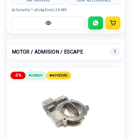
Ref: 6695955
OEM: A2129006423
Garantía 1 año
Envío 24-48h
MOTOR / ADMISION / ESCAPE
1
-5%
USADO
NOVEDAD