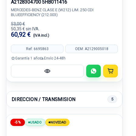
A2128304700 5HB011416
MERCEDES-BENZ CLASE E (W212) LIM. 250 CDI
BLUEEFFICIENCY (212.003)
53,00 €
50,35 € sin IVA.
60,92 €
(IVA incl.)
Ref: 6695863
OEM: A2129005018
Garantía 1 año
Envío 24-48h
DIRECCION / TRANSMISION
5
-5%
USADO
NOVEDAD