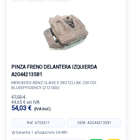
PINZA FRENO DELANTERA IZQUIERDA
A2044213581
MERCEDES-BENZ CLASE E (W212) LIM. 250 CDI
BLUEEFFICIENCY (212.003)
47,00 €
44,65 € sin IVA.
54,03 €
(IVA incl.)
Ref: 6755511
OEM: A2044213581
Garantía 1 año
Envío 24-48h