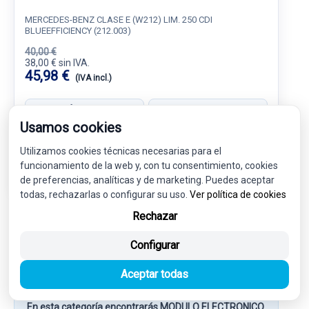
MERCEDES-BENZ CLASE E (W212) LIM. 250 CDI
BLUEEFFICIENCY (212.003)
40,00 €
38,00 € sin IVA.
45,98 €
(IVA incl.)
Ref: 6695906
OEM: A2124230181
Usamos cookies
Garantía 1 año
Envío 24-48h
Utilizamos cookies técnicas necesarias para el
funcionamiento de la web y, con tu consentimiento, cookies
de preferencias, analíticas y de marketing. Puedes aceptar
todas, rechazarlas o configurar su uso.
Ver política de cookies
Rechazar
Más información sobre MODULO
Configurar
ELECTRONICO A1669003407
Aceptar todas
1669003407
En esta categoría encontrarás MODULO ELECTRONICO