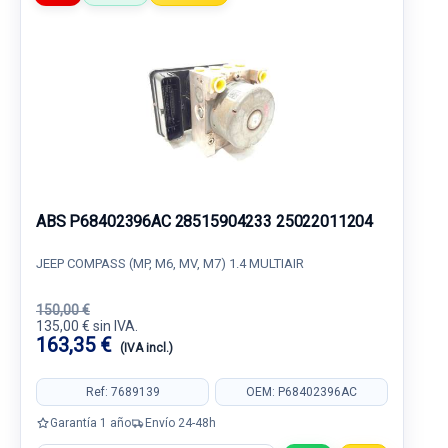
ABS P68402396AC 28515904233 25022011204
JEEP COMPASS (MP, M6, MV, M7) 1.4 MULTIAIR
150,00 €
135,00 € sin IVA.
163,35 €
(IVA incl.)
Ref: 7689139
OEM: P68402396AC
Garantía 1 año
Envío 24-48h