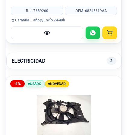
Ref: 7689260
OEM: 68246619AA
Garantía 1 año
Envío 24-48h
ELECTRICIDAD
2
-5%
USADO
NOVEDAD