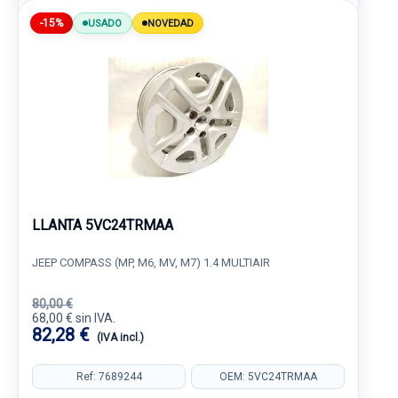
-15%
USADO
NOVEDAD
LLANTA 5VC24TRMAA
JEEP COMPASS (MP, M6, MV, M7) 1.4 MULTIAIR
80,00 €
68,00 € sin IVA.
82,28 €
(IVA incl.)
Ref: 7689244
OEM: 5VC24TRMAA