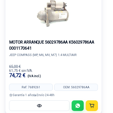
MOTOR ARRANQUE 56029786AA K56029786AA
0001170641
JEEP COMPASS (MP, M6, MV, M7) 1.4 MULTIAIR
65,00 €
61,75 € sin IVA.
74,72 €
(IVA incl.)
Ref: 7689261
OEM: 56029786AA
Garantía 1 año
Envío 24-48h