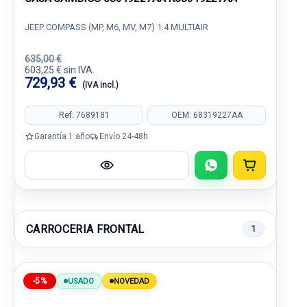
JEEP COMPASS (MP, M6, MV, M7) 1.4 MULTIAIR
635,00 €
603,25 € sin IVA.
729,93 €
(IVA incl.)
Ref: 7689181
OEM: 68319227AA
Garantía 1 año
Envío 24-48h
CARROCERIA FRONTAL
1
-5%
USADO
NOVEDAD