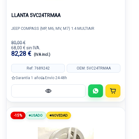
LLANTA 5VC24TRMAA
JEEP COMPASS (MP, M6, MV, M7) 1.4 MULTIAIR
80,00 €
68,00 € sin IVA.
82,28 €
(IVA incl.)
Ref: 7689242
OEM: 5VC24TRMAA
Garantía 1 año
Envío 24-48h
-15%
USADO
NOVEDAD