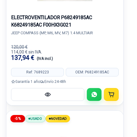
ELECTROVENTILADOR P68249185AC
K68249185AC F00HX3G021
JEEP COMPASS (MP, M6, MV, M7) 1.4 MULTIAIR
120,00 €
114,00 € sin IVA.
137,94 €
(IVA incl.)
Ref: 7689223
OEM: P68249185AC
Garantía 1 año
Envío 24-48h
-5%
USADO
NOVEDAD