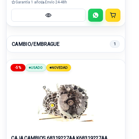
Garantía 1 año
Envío 24-48h
CAMBIO/EMBRAGUE
1
-5%
USADO
NOVEDAD
CAJA CAMBIOS 68319227AA K68319227AA