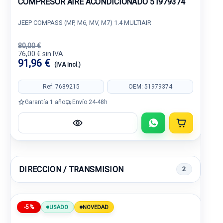
COMPRESOR AIRE ACONDICIONADO 51979374
JEEP COMPASS (MP, M6, MV, M7) 1.4 MULTIAIR
80,00 €
76,00 € sin IVA.
91,96 €
(IVA incl.)
Ref: 7689215
OEM: 51979374
Garantía 1 año
Envío 24-48h
DIRECCION / TRANSMISION
2
-5%
USADO
NOVEDAD