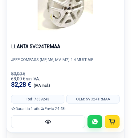
LLANTA 5VC24TRMAA
JEEP COMPASS (MP, M6, MV, M7) 1.4 MULTIAIR
80,00 €
68,00 € sin IVA.
82,28 €
(IVA incl.)
Ref: 7689243
OEM: 5VC24TRMAA
Garantía 1 año
Envío 24-48h