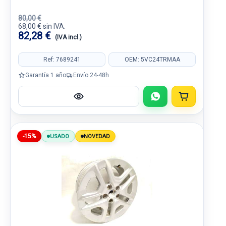
80,00 €
68,00 € sin IVA.
82,28 €
(IVA incl.)
Ref: 7689241
OEM: 5VC24TRMAA
Garantía 1 año
Envío 24-48h
-15%
USADO
NOVEDAD