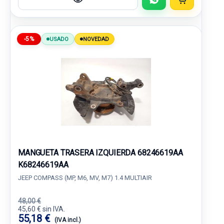
-5%
USADO
NOVEDAD
MANGUETA TRASERA IZQUIERDA 68246619AA
K68246619AA
JEEP COMPASS (MP, M6, MV, M7) 1.4 MULTIAIR
48,00 €
45,60 € sin IVA.
55,18 €
(IVA incl.)