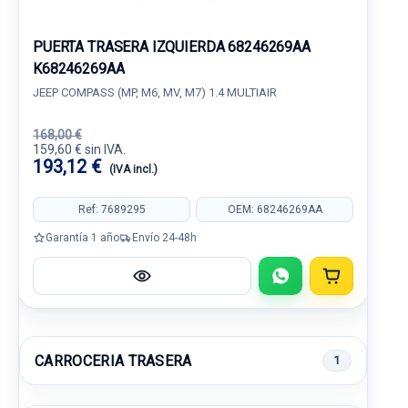
PUERTA TRASERA IZQUIERDA 68246269AA
K68246269AA
JEEP COMPASS (MP, M6, MV, M7) 1.4 MULTIAIR
168,00 €
159,60 € sin IVA.
193,12 €
(IVA incl.)
Ref: 7689295
OEM: 68246269AA
Garantía 1 año
Envío 24-48h
CARROCERIA TRASERA
1