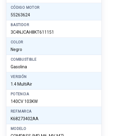
CÓDIGO MOTOR
55263624
BASTIDOR
3C4NJCAH8KT611151
COLOR
Negro
COMBUSTIBLE
Gasolina
VERSIÓN
1.4 MultiAir
POTENCIA
140CV 103KW
REF.MARCA
K68273402AA
MODELO