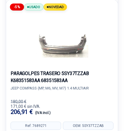
-5%
USADO
NOVEDAD
PARAGOLPES TRASERO 5SY37TZZAB
K68351583AA 68351583AA
JEEP COMPASS (MP, M6, MV, M7) 1.4 MULTIAIR
180,00 €
171,00 € sin IVA.
206,91 €
(IVA incl.)
Ref: 7689271
OEM: 5SY37TZZAB