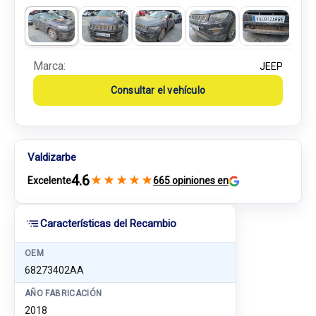
Marca:
JEEP
Consultar el vehículo
Valdizarbe
4.6
★
★
★
★
★
Excelente
665 opiniones en
Características del Recambio
OEM
68273402AA
AÑO FABRICACIÓN
2018