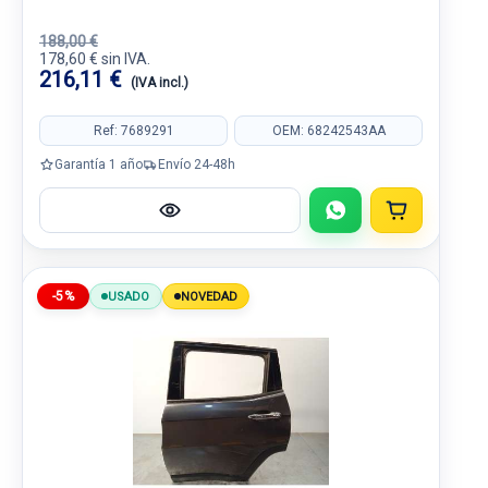
188,00 €
178,60 € sin IVA.
216,11 €
(IVA incl.)
Ref: 7689291
OEM: 68242543AA
Garantía 1 año
Envío 24-48h
-5%
USADO
NOVEDAD