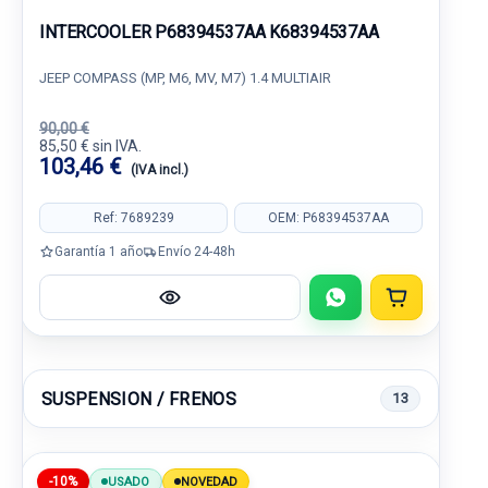
INTERCOOLER P68394537AA K68394537AA
JEEP COMPASS (MP, M6, MV, M7) 1.4 MULTIAIR
90,00 €
85,50 € sin IVA.
103,46 €
(IVA incl.)
Ref: 7689239
OEM: P68394537AA
Garantía 1 año
Envío 24-48h
SUSPENSION / FRENOS
13
-10%
USADO
NOVEDAD