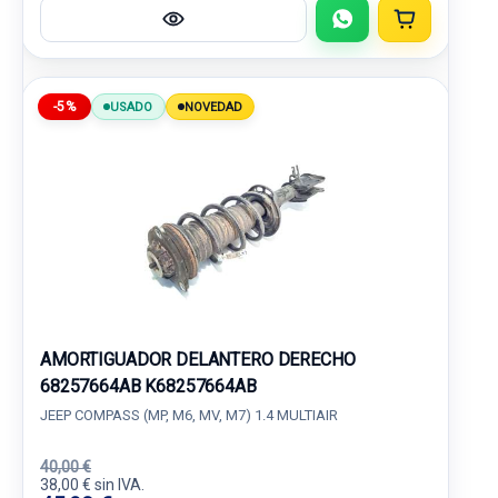
-5%
USADO
NOVEDAD
AMORTIGUADOR DELANTERO DERECHO
68257664AB K68257664AB
JEEP COMPASS (MP, M6, MV, M7) 1.4 MULTIAIR
40,00 €
38,00 € sin IVA.