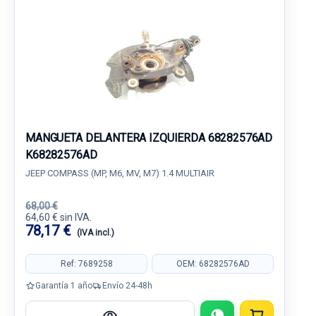
MANGUETA DELANTERA IZQUIERDA 68282576AD
K68282576AD
JEEP COMPASS (MP, M6, MV, M7) 1.4 MULTIAIR
68,00 €
64,60 € sin IVA.
78,17 €
(IVA incl.)
Ref: 7689258
OEM: 68282576AD
Garantía 1 año
Envío 24-48h