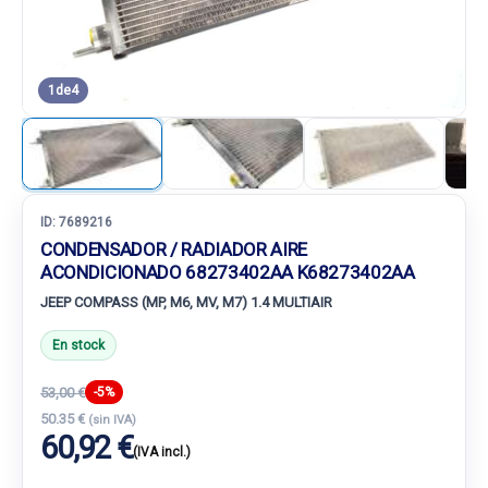
1
de
4
ID:
7689216
CONDENSADOR / RADIADOR AIRE
ACONDICIONADO 68273402AA K68273402AA
JEEP COMPASS (MP, M6, MV, M7) 1.4 MULTIAIR
En stock
53,00 €
-5%
50.35 €
(sin IVA)
60,92 €
(IVA incl.)