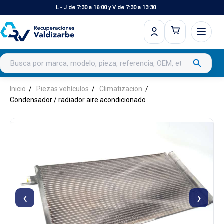
L - J de 7:30 a 16:00 y V de 7:30 a 13:30
Buscar productos
search
Inicio
Piezas vehículos
Climatizacion
Condensador / radiador aire acondicionado
‹
›