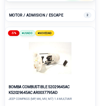
MOTOR / ADMISION / ESCAPE
2
-5%
USADO
NOVEDAD
BOMBA COMBUSTIBLE 52029645AC
K52029645AC AR0037795AD
JEEP COMPASS (MP, M6, MV, M7) 1.4 MULTIAIR