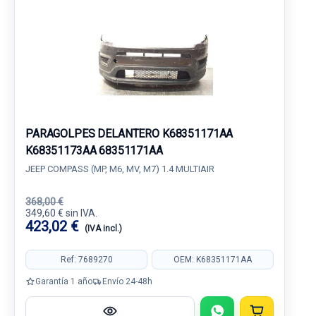
PARAGOLPES DELANTERO K68351171AA
K68351173AA 68351171AA
JEEP COMPASS (MP, M6, MV, M7) 1.4 MULTIAIR
368,00 €
349,60 € sin IVA.
423,02 €
(IVA incl.)
Ref: 7689270
OEM: K68351171AA
Garantía 1 año
Envío 24-48h