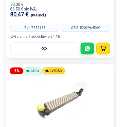
70,00 €
66,50 € sin IVA.
80,47 €
(IVA incl.)
Ref: 7689168
OEM: 52029645AC
Garantía 1 año
Envío 24-48h
-5%
USADO
NOVEDAD