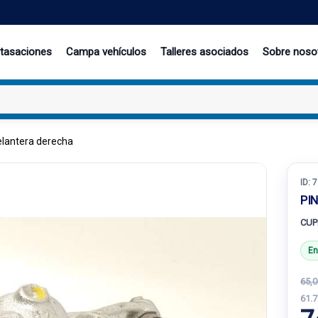
 tasaciones
Campa vehículos
Talleres asociados
Sobre noso
elantera derecha
ID:
7
PI
CUP
En
65,0
61.