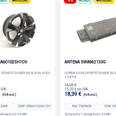
-5%
SADO
NOVEDAD
USADO
NOVEDAD
FA601025H1OV
ANTENA 5WA962133G
 SPORTSTOURER (KL8, KU8, KUD)
CUPRA LEON SPORTSTOURER (KL8
1.5 ETSI
16,00 €
 IVA.
15,20 € sin IVA.
€
18,39 €
(IVA incl.)
(IVA incl.)
82498
OEM: 5FA601025H1OV
Ref: 7909828
OEM: 5
 año
Envío 24-48h
Garantía 1 año
Envío 24-48h