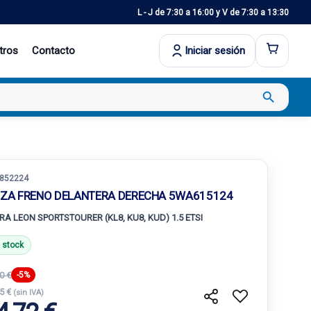
L - J de 7:30 a 16:00 y V de 7:30 a 13:30
tros
Contacto
Iniciar sesión
search
852224
NZA FRENO DELANTERA DERECHA 5WA615124
RA LEON SPORTSTOURER (KL8, KU8, KUD) 1.5 ETSI
 stock
0 €
-5%
75 €
(sin IVA)