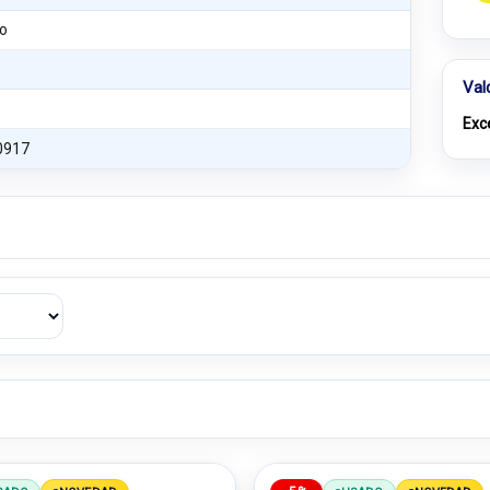
o
Val
Exc
0917