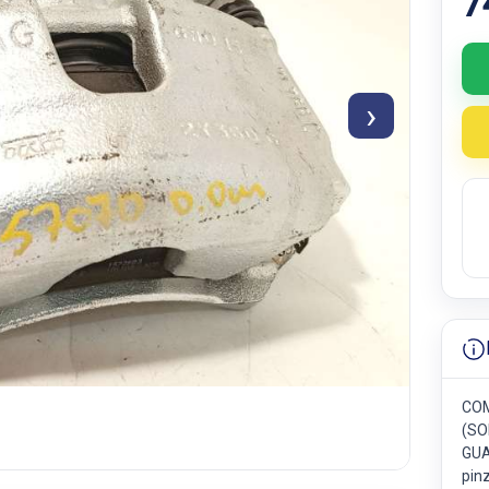
7
›
COM
(SO
GUA
pin