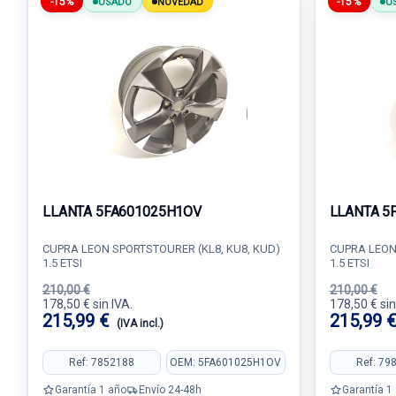
-15%
-15%
USADO
NOVEDAD
U
LLANTA 5FA601025H1OV
LLANTA 5
CUPRA LEON SPORTSTOURER (KL8, KU8, KUD)
CUPRA LEON
1.5 ETSI
1.5 ETSI
210,00 €
210,00 €
178,50 € sin IVA.
178,50 € sin
215,99 €
215,99 
(IVA incl.)
Ref: 7852188
OEM: 5FA601025H1OV
Ref: 79
Garantía 1 año
Envío 24-48h
Garantía 1