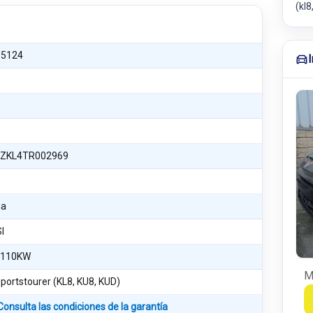
(kl
5124
ZKL4TR002969
na
SI
 110KW
M
portstourer (KL8, KU8, KUD)
Consulta las condiciones de la garantía