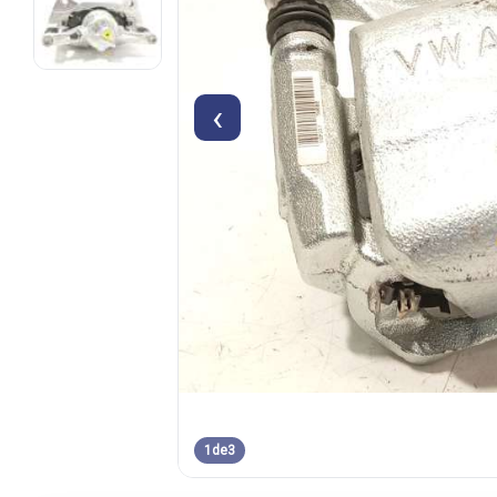
‹
1
de
3