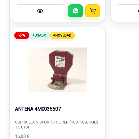
-5%
USADO
NOVEDAD
ANTENA 4M0035507
CUPRA LEON SPORTSTOURER (KL8, KU8, KUD)
1.5 ETSI
16,00 €