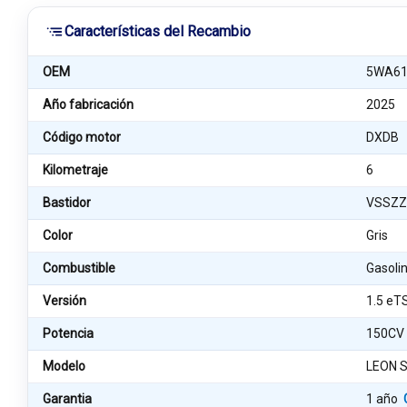
Características del Recambio
OEM
5WA61
Año fabricación
2025
Código motor
DXDB
Kilometraje
6
Bastidor
VSSZZ
Color
Gris
Combustible
Gasoli
Versión
1.5 eT
Potencia
150CV
Modelo
LEON S
Garantia
1 año