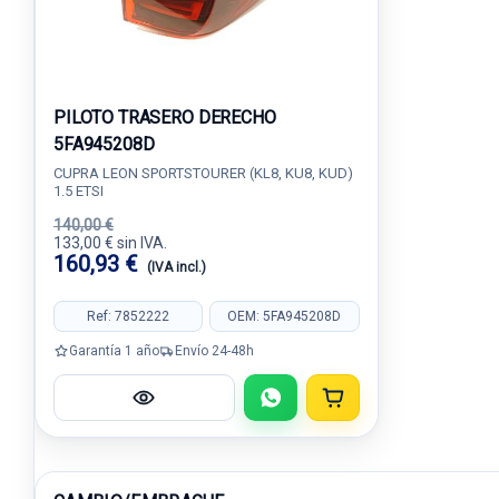
PILOTO TRASERO DERECHO
5FA945208D
CUPRA LEON SPORTSTOURER (KL8, KU8, KUD)
1.5 ETSI
140,00 €
133,00 € sin IVA.
160,93 €
(IVA incl.)
Ref: 7852222
OEM: 5FA945208D
Garantía 1 año
Envío 24-48h