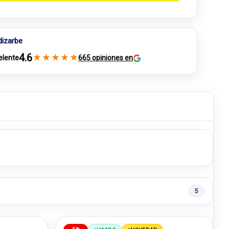
dizarbe
4.6
★
★
★
★
★
elente
665 opiniones en
5