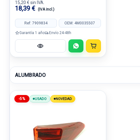
15,20 € sin IVA.
18,39 €
(IVA incl.)
Ref: 7909834
OEM: 4M0035507
Garantía 1 año
Envío 24-48h
ALUMBRADO
-5%
USADO
NOVEDAD