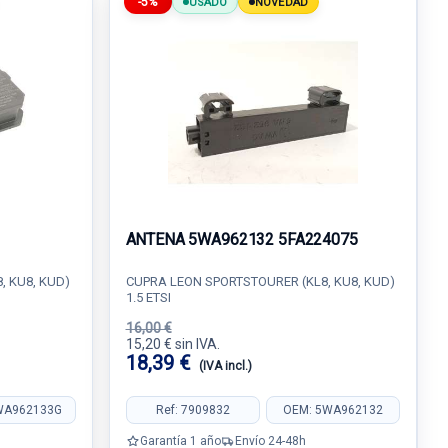
-5%
USADO
NOVEDAD
ANTENA 5WA962132 5FA224075
, KU8, KUD)
CUPRA LEON SPORTSTOURER (KL8, KU8, KUD)
1.5 ETSI
16,00 €
15,20 € sin IVA.
18,39 €
(IVA incl.)
WA962133G
Ref: 7909832
OEM: 5WA962132
Garantía 1 año
Envío 24-48h