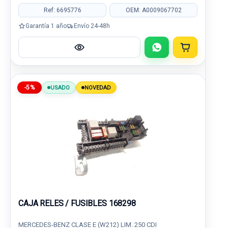
Ref: 6695776
OEM: A0009067702
Garantía 1 año
Envío 24-48h
-5%
USADO
NOVEDAD
CAJA RELES / FUSIBLES 168298
MERCEDES-BENZ CLASE E (W212) LIM. 250 CDI