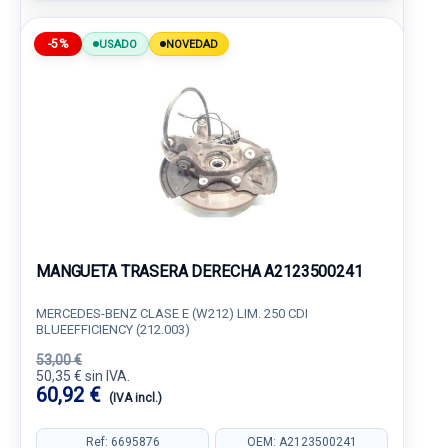
-5%
USADO
NOVEDAD
MANGUETA TRASERA DERECHA A2123500241
MERCEDES-BENZ CLASE E (W212) LIM. 250 CDI
BLUEEFFICIENCY (212.003)
53,00 €
50,35 € sin IVA.
60,92 €
(IVA incl.)
Ref: 6695876
OEM: A2123500241