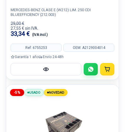
MERCEDES-BENZ CLASE E (W212) LIM. 250 CDI
BLUEEFFICIENCY (212.003)
29,00 €
27,55 € sin IVA.
33,34 €
(IVA incl.)
Ref: 6755253
OEM: A2129004014
Garantía 1 año
Envío 24-48h
-5%
USADO
NOVEDAD