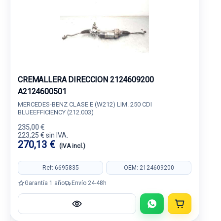
CREMALLERA DIRECCION 2124609200
A2124600501
MERCEDES-BENZ CLASE E (W212) LIM. 250 CDI
BLUEEFFICIENCY (212.003)
235,00 €
223,25 € sin IVA.
270,13 €
(IVA incl.)
Ref: 6695835
OEM: 2124609200
Garantía 1 año
Envío 24-48h