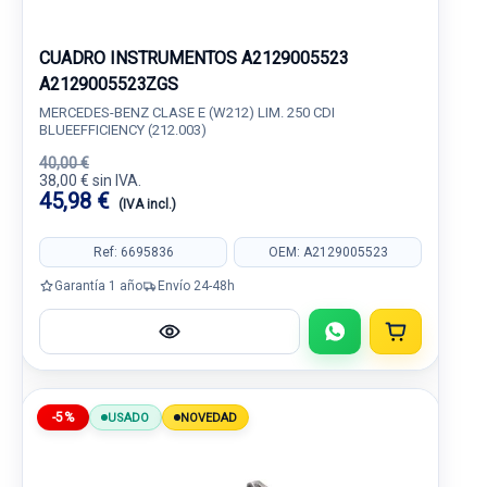
CUADRO INSTRUMENTOS A2129005523
A2129005523ZGS
MERCEDES-BENZ CLASE E (W212) LIM. 250 CDI
BLUEEFFICIENCY (212.003)
40,00 €
38,00 € sin IVA.
45,98 €
(IVA incl.)
Ref: 6695836
OEM: A2129005523
Garantía 1 año
Envío 24-48h
-5%
USADO
NOVEDAD