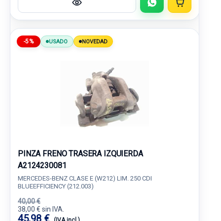
-5%
USADO
NOVEDAD
PINZA FRENO TRASERA IZQUIERDA
A2124230081
MERCEDES-BENZ CLASE E (W212) LIM. 250 CDI
BLUEEFFICIENCY (212.003)
40,00 €
38,00 € sin IVA.
45,98 €
(IVA incl.)