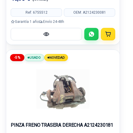
Ref: 6755512
OEM: A2124230081
Garantía 1 año
Envío 24-48h
-5%
USADO
NOVEDAD
PINZA FRENO TRASERA DERECHA A2124230181