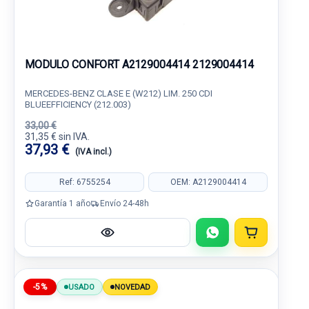
MODULO CONFORT A2129004414 2129004414
MERCEDES-BENZ CLASE E (W212) LIM. 250 CDI
BLUEEFFICIENCY (212.003)
33,00 €
31,35 € sin IVA.
37,93 €
(IVA incl.)
Ref: 6755254
OEM: A2129004414
Garantía 1 año
Envío 24-48h
-5%
USADO
NOVEDAD