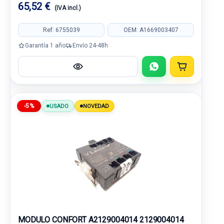
65,52 €
(IVA incl.)
Ref: 6755039
OEM: A1669003407
Garantía 1 año
Envío 24-48h
-5%
USADO
NOVEDAD
MODULO CONFORT A2129004014 2129004014