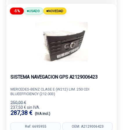
-5%
USADO
NOVEDAD
SISTEMA NAVEGACION GPS A2129006423
MERCEDES-BENZ CLASE E (W212) LIM. 250 CDI
BLUEEFFICIENCY (212.003)
250,00 €
237,50 € sin IVA.
287,38 €
(IVA incl.)
Ref: 6695955
OEM: A2129006423