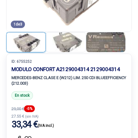
1
de
3
ID:
6755252
MODULO CONFORT A2129004314 2129004314
MERCEDES-BENZ CLASE E (W212) LIM. 250 CDI BLUEEFFICIENCY
(212.003)
En stock
29,00 €
-5%
27.55 €
(sin IVA)
33,34 €
(IVA incl.)