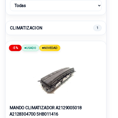
CLIMATIZACION
1
-5%
USADO
NOVEDAD
MANDO CLIMATIZADOR A2129005018
A2128304700 5HB011416