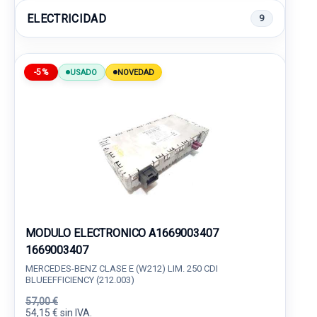
ELECTRICIDAD
9
-5%
USADO
NOVEDAD
MODULO ELECTRONICO A1669003407
1669003407
MERCEDES-BENZ CLASE E (W212) LIM. 250 CDI
BLUEEFFICIENCY (212.003)
57,00 €
54,15 € sin IVA.