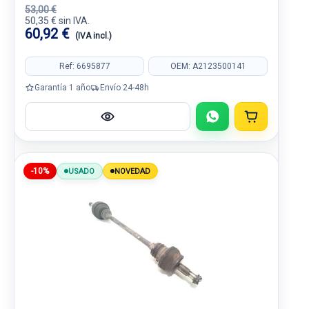
53,00 €
50,35 € sin IVA.
60,92 €
(IVA incl.)
Ref: 6695877
OEM: A2123500141
Garantía 1 año
Envío 24-48h
-10%
USADO
NOVEDAD