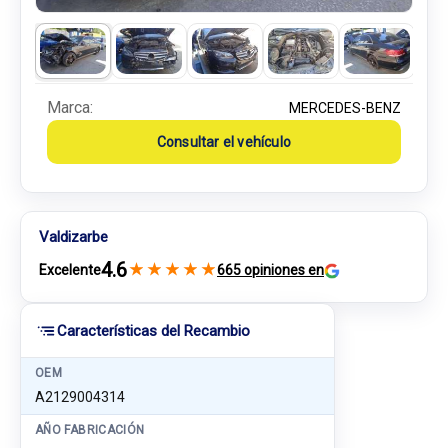
Marca:
MERCEDES-BENZ
Consultar el vehículo
Valdizarbe
4.6
★
★
★
★
★
Excelente
665 opiniones en
Características del Recambio
OEM
A2129004314
AÑO FABRICACIÓN