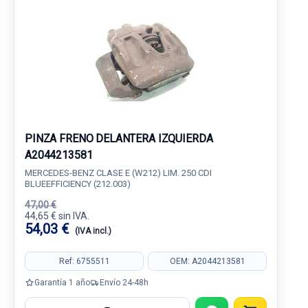
PINZA FRENO DELANTERA IZQUIERDA
A2044213581
MERCEDES-BENZ CLASE E (W212) LIM. 250 CDI
BLUEEFFICIENCY (212.003)
47,00 €
44,65 € sin IVA.
54,03 €
(IVA incl.)
Ref: 6755511
OEM: A2044213581
Garantía 1 año
Envío 24-48h