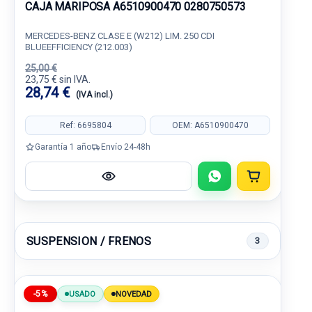
CAJA MARIPOSA A6510900470 0280750573
MERCEDES-BENZ CLASE E (W212) LIM. 250 CDI
BLUEEFFICIENCY (212.003)
25,00 €
23,75 € sin IVA.
28,74 €
(IVA incl.)
Ref: 6695804
OEM: A6510900470
Garantía 1 año
Envío 24-48h
SUSPENSION / FRENOS
3
-5%
USADO
NOVEDAD