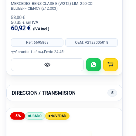
MERCEDES-BENZ CLASE E (W212) LIM. 250 CDI
BLUEEFFICIENCY (212.003)
53,00 €
50,35 € sin IVA.
60,92 €
(IVA incl.)
Ref: 6695863
OEM: A2129005018
Garantía 1 año
Envío 24-48h
DIRECCION / TRANSMISION
5
-5%
USADO
NOVEDAD