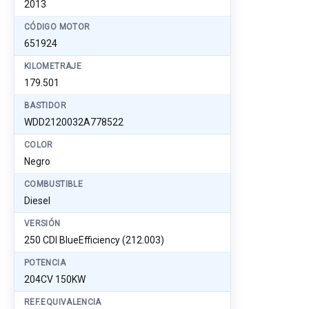
2013
CÓDIGO MOTOR
651924
KILOMETRAJE
179.501
BASTIDOR
WDD2120032A778522
COLOR
Negro
COMBUSTIBLE
Diesel
VERSIÓN
250 CDI BlueEfficiency (212.003)
POTENCIA
204CV 150KW
REF.EQUIVALENCIA