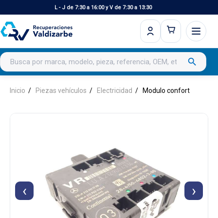
L - J de 7:30 a 16:00 y V de 7:30 a 13:30
Buscar productos
search
Inicio
Piezas vehículos
Electricidad
Modulo confort
‹
›