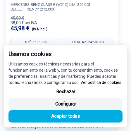
MERCEDES-BENZ CLASE E (W212) LIM. 250 CDI
BLUEEFFICIENCY (212.003)
40,00 €
38,00 € sin IVA.
45,98 €
(IVA incl.)
Ref: 6695906
OEM: A2124230181
Garantía 1 año
Envío 24-48h
Usamos cookies
Utilizamos cookies técnicas necesarias para el
funcionamiento de la web y, con tu consentimiento, cookies
de preferencias, analíticas y de marketing. Puedes aceptar
todas, rechazarlas o configurar su uso.
Ver política de cookies
Rechazar
Más información sobre MODULO
Configurar
CONFORT A2129004314
2129004314
Aceptar todas
En esta categoría encontrarás MODULO CONFORT