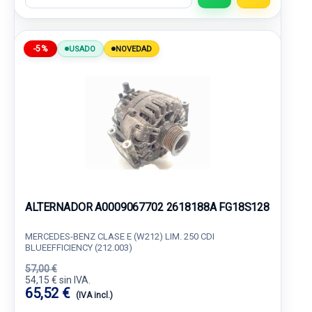
-5%
USADO
NOVEDAD
ALTERNADOR A0009067702 2618188A FG18S128
MERCEDES-BENZ CLASE E (W212) LIM. 250 CDI
BLUEEFFICIENCY (212.003)
57,00 €
54,15 € sin IVA.
65,52 €
(IVA incl.)