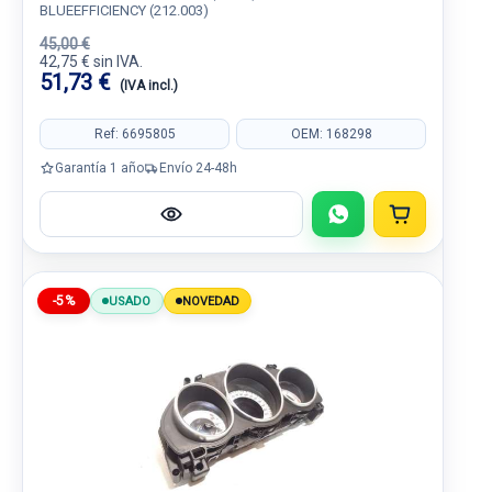
BLUEEFFICIENCY (212.003)
45,00 €
42,75 € sin IVA.
51,73 €
(IVA incl.)
Ref: 6695805
OEM: 168298
Garantía 1 año
Envío 24-48h
-5%
USADO
NOVEDAD