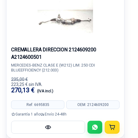
CREMALLERA DIRECCION 2124609200
A2124600501
MERCEDES-BENZ CLASE E (W212) LIM. 250 CDI
BLUEEFFICIENCY (212.003)
235,00 €
223,25 € sin IVA.
270,13 €
(IVA incl.)
Ref: 6695835
OEM: 2124609200
Garantía 1 año
Envío 24-48h