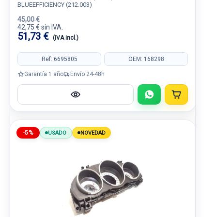
BLUEEFFICIENCY (212.003)
45,00 €
42,75 € sin IVA.
51,73 €
(IVA incl.)
Ref: 6695805
OEM: 168298
Garantía 1 año
Envío 24-48h
-5%
USADO
NOVEDAD