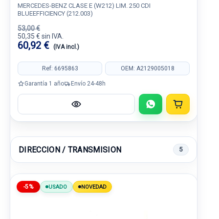
MERCEDES-BENZ CLASE E (W212) LIM. 250 CDI
BLUEEFFICIENCY (212.003)
53,00 €
50,35 € sin IVA.
60,92 €
(IVA incl.)
Ref: 6695863
OEM: A2129005018
Garantía 1 año
Envío 24-48h
DIRECCION / TRANSMISION
5
-5%
USADO
NOVEDAD