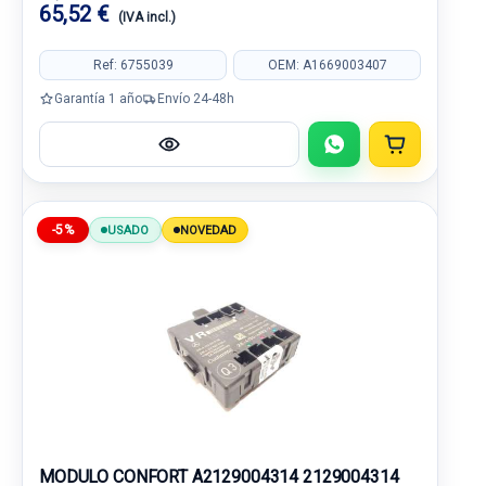
65,52 €
(IVA incl.)
Ref: 6755039
OEM: A1669003407
Garantía 1 año
Envío 24-48h
-5%
USADO
NOVEDAD
MODULO CONFORT A2129004314 2129004314