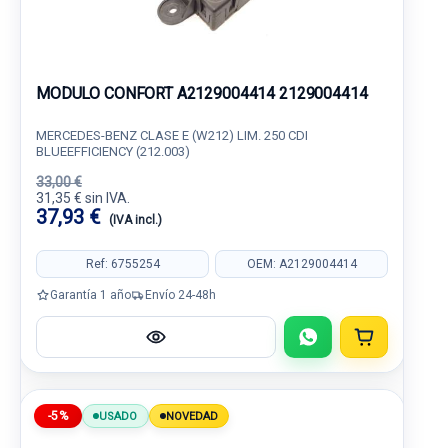
MODULO CONFORT A2129004414 2129004414
MERCEDES-BENZ CLASE E (W212) LIM. 250 CDI
BLUEEFFICIENCY (212.003)
33,00 €
31,35 € sin IVA.
37,93 €
(IVA incl.)
Ref: 6755254
OEM: A2129004414
Garantía 1 año
Envío 24-48h
-5%
USADO
NOVEDAD