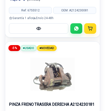
Ref: 6755512
OEM: A2124230081
Garantía 1 año
Envío 24-48h
-5%
USADO
NOVEDAD
PINZA FRENO TRASERA DERECHA A2124230181