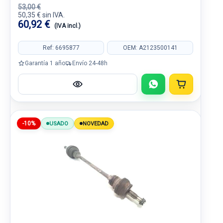
53,00 €
50,35 € sin IVA.
60,92 €
(IVA incl.)
Ref: 6695877
OEM: A2123500141
Garantía 1 año
Envío 24-48h
-10%
USADO
NOVEDAD