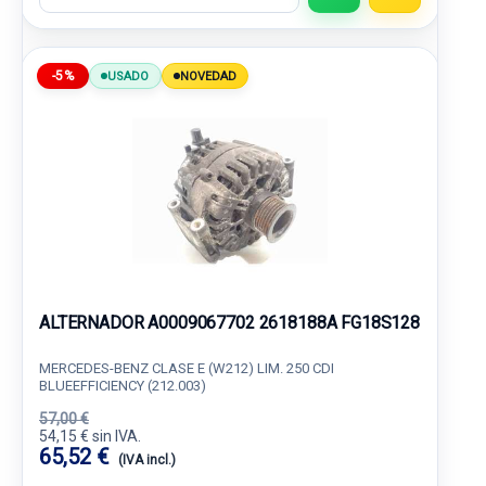
-5%
USADO
NOVEDAD
ALTERNADOR A0009067702 2618188A FG18S128
MERCEDES-BENZ CLASE E (W212) LIM. 250 CDI
BLUEEFFICIENCY (212.003)
57,00 €
54,15 € sin IVA.
65,52 €
(IVA incl.)