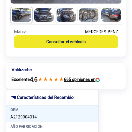
Marca:
MERCEDES-BENZ
Consultar el vehículo
Valdizarbe
4.6
★
★
★
★
★
Excelente
665 opiniones en
Características del Recambio
OEM
A2129004014
AÑO FABRICACIÓN