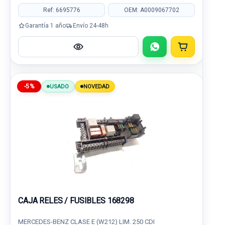
Ref: 6695776
OEM: A0009067702
Garantía 1 año
Envío 24-48h
-5%
USADO
NOVEDAD
CAJA RELES / FUSIBLES 168298
MERCEDES-BENZ CLASE E (W212) LIM. 250 CDI