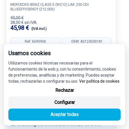
MERCEDES-BENZ CLASE E (W212) LIM. 250 CDI
BLUEEFFICIENCY (212.003)
40,00 €
38,00 € sin IVA.
45,98 €
(IVA incl.)
Ref: 6695906
OEM: A2124230181
Garantía 1 año
Envío 24-48h
Usamos cookies
Utilizamos cookies técnicas necesarias para el
funcionamiento de la web y, con tu consentimiento, cookies
de preferencias, analíticas y de marketing. Puedes aceptar
todas, rechazarlas o configurar su uso.
Ver política de cookies
Rechazar
Más información sobre MODULO
Configurar
CONFORT A2129004014
2129004014
Aceptar todas
En esta categoría encontrarás MODULO CONFORT