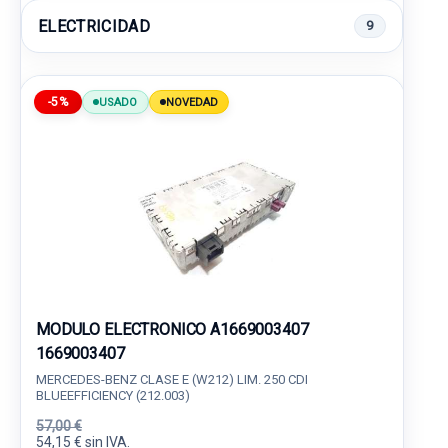
ELECTRICIDAD
9
-5%
USADO
NOVEDAD
MODULO ELECTRONICO A1669003407
1669003407
MERCEDES-BENZ CLASE E (W212) LIM. 250 CDI
BLUEEFFICIENCY (212.003)
57,00 €
54,15 € sin IVA.