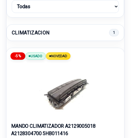
CLIMATIZACION
1
-5%
USADO
NOVEDAD
MANDO CLIMATIZADOR A2129005018
A2128304700 5HB011416