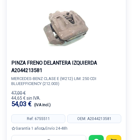
PINZA FRENO DELANTERA IZQUIERDA
A2044213581
MERCEDES-BENZ CLASE E (W212) LIM. 250 CDI
BLUEEFFICIENCY (212.003)
47,00 €
44,65 € sin IVA.
54,03 €
(IVA incl.)
Ref: 6755511
OEM: A2044213581
Garantía 1 año
Envío 24-48h