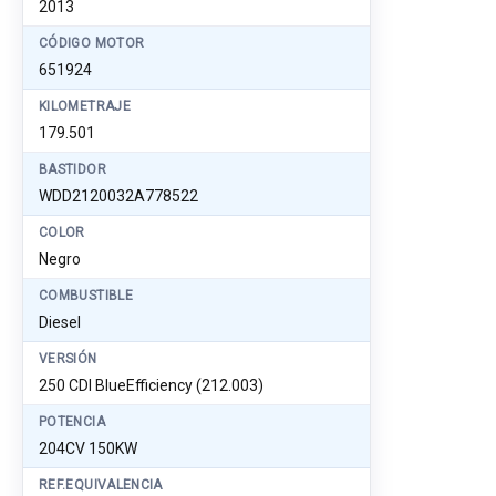
2013
CÓDIGO MOTOR
651924
KILOMETRAJE
179.501
BASTIDOR
WDD2120032A778522
COLOR
Negro
COMBUSTIBLE
Diesel
VERSIÓN
250 CDI BlueEfficiency (212.003)
POTENCIA
204CV 150KW
REF.EQUIVALENCIA