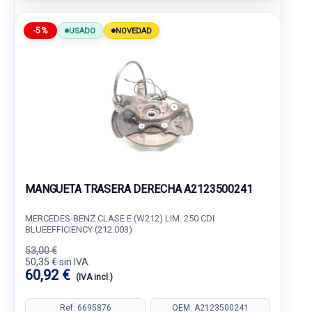
-5%
USADO
NOVEDAD
MANGUETA TRASERA DERECHA A2123500241
MERCEDES-BENZ CLASE E (W212) LIM. 250 CDI
BLUEEFFICIENCY (212.003)
53,00 €
50,35 € sin IVA.
60,92 €
(IVA incl.)
Ref: 6695876
OEM: A2123500241