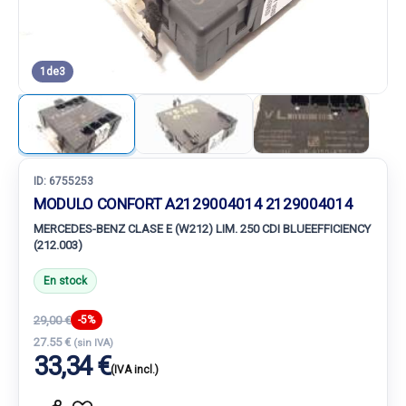
1
de
3
ID:
6755253
MODULO CONFORT A2129004014 2129004014
MERCEDES-BENZ CLASE E (W212) LIM. 250 CDI BLUEEFFICIENCY
(212.003)
En stock
29,00 €
-5%
27.55 €
(sin IVA)
33,34 €
(IVA incl.)