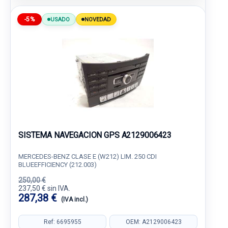
-5%
USADO
NOVEDAD
SISTEMA NAVEGACION GPS A2129006423
MERCEDES-BENZ CLASE E (W212) LIM. 250 CDI
BLUEEFFICIENCY (212.003)
250,00 €
237,50 € sin IVA.
287,38 €
(IVA incl.)
Ref: 6695955
OEM: A2129006423