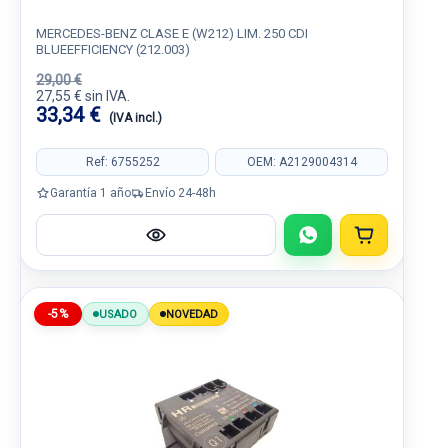
MERCEDES-BENZ CLASE E (W212) LIM. 250 CDI
BLUEEFFICIENCY (212.003)
29,00 €
27,55 € sin IVA.
33,34 €
(IVA incl.)
Ref: 6755252
OEM: A2129004314
Garantía 1 año
Envío 24-48h
-5%
USADO
NOVEDAD