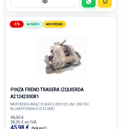
-5%
USADO
NOVEDAD
PINZA FRENO TRASERA IZQUIERDA
A2124230081
MERCEDES-BENZ CLASE E (W212) LIM. 250 CDI
BLUEEFFICIENCY (212.003)
40,00 €
38,00 € sin IVA.
45,98 €
(IVA incl.)