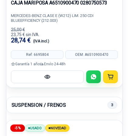
CAJA MARIPOSA A6510900470 0280750573
MERCEDES-BENZ CLASE E (W212) LIM. 250 CDI
BLUEEFFICIENCY (212.003)
25,00 €
23,75 € sin IVA.
28,74 €
(IVA incl.)
Ref: 6695804
OEM: A6510900470
Garantía 1 año
Envío 24-48h
SUSPENSION / FRENOS
3
-5%
USADO
NOVEDAD