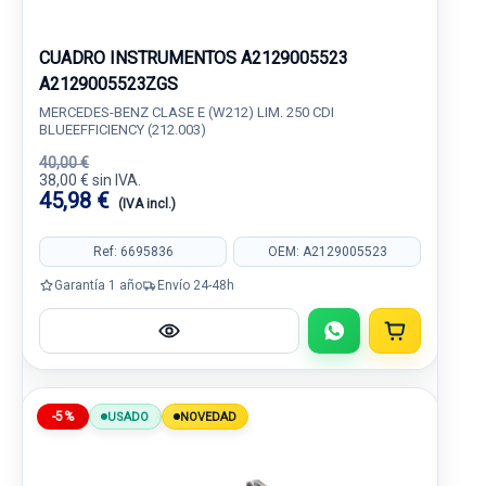
CUADRO INSTRUMENTOS A2129005523
A2129005523ZGS
MERCEDES-BENZ CLASE E (W212) LIM. 250 CDI
BLUEEFFICIENCY (212.003)
40,00 €
38,00 € sin IVA.
45,98 €
(IVA incl.)
Ref: 6695836
OEM: A2129005523
Garantía 1 año
Envío 24-48h
-5%
USADO
NOVEDAD