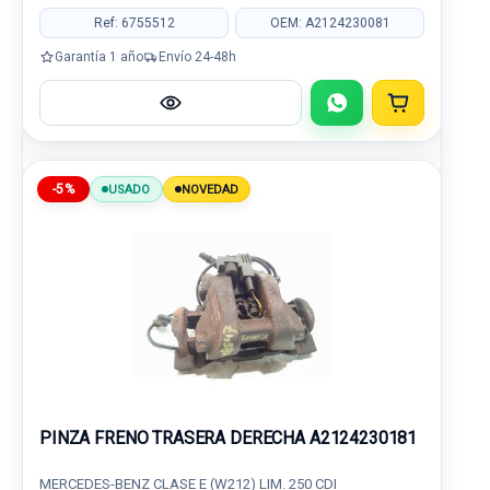
Ref: 6755512
OEM: A2124230081
Garantía 1 año
Envío 24-48h
-5%
USADO
NOVEDAD
PINZA FRENO TRASERA DERECHA A2124230181
MERCEDES-BENZ CLASE E (W212) LIM. 250 CDI