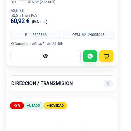
BLUEEFFICIENCY (212.003)
53,00 €
50,35 € sin IVA.
60,92 €
(IVA incl.)
Ref: 6695863
OEM: A2129005018
Garantía 1 año
Envío 24-48h
DIRECCION / TRANSMISION
5
-5%
USADO
NOVEDAD