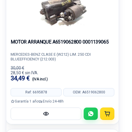
MOTOR ARRANQUE A6519062800 0001139065
MERCEDES-BENZ CLASE E (W212) LIM. 250 CDI
BLUEEFFICIENCY (212.003)
30,00 €
28,50 € sin IVA.
34,49 €
(IVA incl.)
Ref: 6695878
OEM: A6519062800
Garantía 1 año
Envío 24-48h