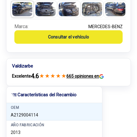
Marca:
MERCEDES-BENZ
Consultar el vehículo
Valdizarbe
4.6
★
★
★
★
★
Excelente
665 opiniones en
Características del Recambio
OEM
A2129004114
AÑO FABRICACIÓN
2013