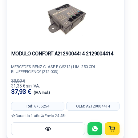
MODULO CONFORT A2129004414 2129004414
MERCEDES-BENZ CLASE E (W212) LIM. 250 CDI
BLUEEFFICIENCY (212.003)
33,00 €
31,35 € sin IVA.
37,93 €
(IVA incl.)
Ref: 6755254
OEM: A2129004414
Garantía 1 año
Envío 24-48h