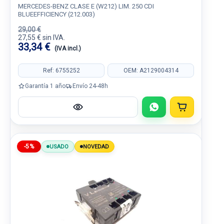
MERCEDES-BENZ CLASE E (W212) LIM. 250 CDI
BLUEEFFICIENCY (212.003)
29,00 €
27,55 € sin IVA.
33,34 €
(IVA incl.)
Ref: 6755252
OEM: A2129004314
Garantía 1 año
Envío 24-48h
-5%
USADO
NOVEDAD