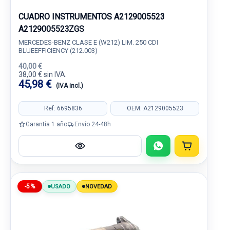
CUADRO INSTRUMENTOS A2129005523
A2129005523ZGS
MERCEDES-BENZ CLASE E (W212) LIM. 250 CDI
BLUEEFFICIENCY (212.003)
40,00 €
38,00 € sin IVA.
45,98 €
(IVA incl.)
Ref: 6695836
OEM: A2129005523
Garantía 1 año
Envío 24-48h
-5%
USADO
NOVEDAD