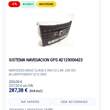
-5%
USADO
NOVEDAD
SISTEMA NAVEGACION GPS A2129006423
MERCEDES-BENZ CLASE E (W212) LIM. 250 CDI
BLUEEFFICIENCY (212.003)
250,00 €
237,50 € sin IVA.
287,38 €
(IVA incl.)
Ref: 6695955
OEM: A2129006423
Garantía 1 año
Envío 24-48h