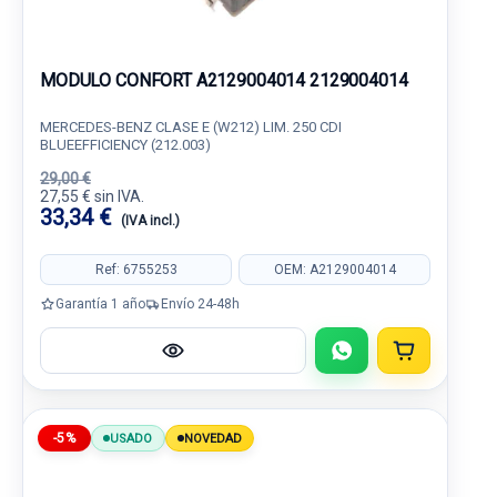
MODULO CONFORT A2129004014 2129004014
MERCEDES-BENZ CLASE E (W212) LIM. 250 CDI
BLUEEFFICIENCY (212.003)
29,00 €
27,55 € sin IVA.
33,34 €
(IVA incl.)
Ref: 6755253
OEM: A2129004014
Garantía 1 año
Envío 24-48h
-5%
USADO
NOVEDAD