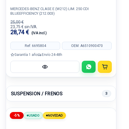
MERCEDES-BENZ CLASE E (W212) LIM. 250 CDI
BLUEEFFICIENCY (212.003)
25,00 €
23,75 € sin IVA.
28,74 €
(IVA incl.)
Ref: 6695804
OEM: A6510900470
Garantía 1 año
Envío 24-48h
SUSPENSION / FRENOS
3
-5%
USADO
NOVEDAD