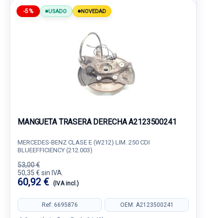
-5%
USADO
NOVEDAD
MANGUETA TRASERA DERECHA A2123500241
MERCEDES-BENZ CLASE E (W212) LIM. 250 CDI
BLUEEFFICIENCY (212.003)
53,00 €
50,35 € sin IVA.
60,92 €
(IVA incl.)
Ref: 6695876
OEM: A2123500241