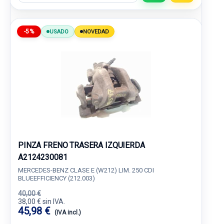
-5%
USADO
NOVEDAD
PINZA FRENO TRASERA IZQUIERDA
A2124230081
MERCEDES-BENZ CLASE E (W212) LIM. 250 CDI
BLUEEFFICIENCY (212.003)
40,00 €
38,00 € sin IVA.
45,98 €
(IVA incl.)