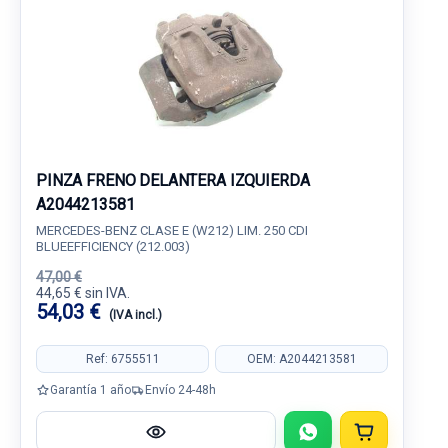
PINZA FRENO DELANTERA IZQUIERDA
A2044213581
MERCEDES-BENZ CLASE E (W212) LIM. 250 CDI
BLUEEFFICIENCY (212.003)
47,00 €
44,65 € sin IVA.
54,03 €
(IVA incl.)
Ref: 6755511
OEM: A2044213581
Garantía 1 año
Envío 24-48h