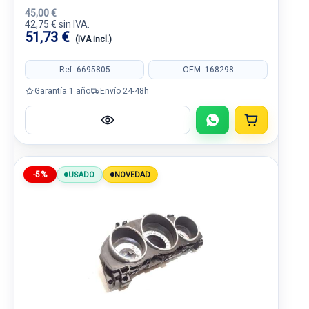
45,00 €
42,75 € sin IVA.
51,73 €
(IVA incl.)
Ref: 6695805
OEM: 168298
Garantía 1 año
Envío 24-48h
-5%
USADO
NOVEDAD