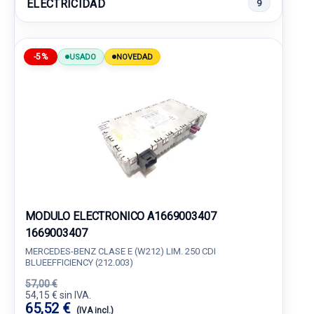
ELECTRICIDAD
9
-5%
USADO
NOVEDAD
MODULO ELECTRONICO A1669003407
1669003407
MERCEDES-BENZ CLASE E (W212) LIM. 250 CDI
BLUEEFFICIENCY (212.003)
57,00 €
54,15 € sin IVA.
65,52 €
(IVA incl.)