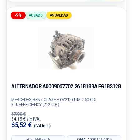
-5%
USADO
NOVEDAD
ALTERNADOR A0009067702 2618188A FG18S128
MERCEDES-BENZ CLASE E (W212) LIM. 250 CDI
BLUEEFFICIENCY (212.003)
57,00 €
54,15 € sin IVA.
65,52 €
(IVA incl.)
Ref: 6695776
OEM: A0009067702