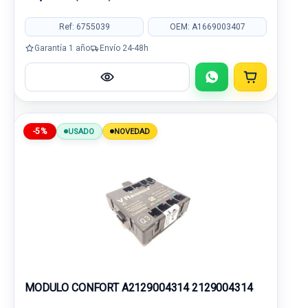
Ref: 6755039
OEM: A1669003407
Garantía 1 año
Envío 24-48h
-5%
USADO
NOVEDAD
MODULO CONFORT A2129004314 2129004314