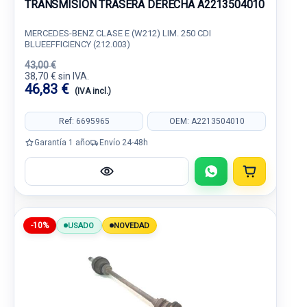
TRANSMISION TRASERA DERECHA A2213504010
MERCEDES-BENZ CLASE E (W212) LIM. 250 CDI
BLUEEFFICIENCY (212.003)
43,00 €
38,70 € sin IVA.
46,83 €
(IVA incl.)
Ref: 6695965
OEM: A2213504010
Garantía 1 año
Envío 24-48h
-10%
USADO
NOVEDAD