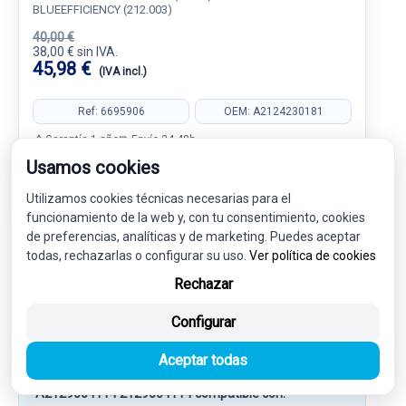
BLUEEFFICIENCY (212.003)
40,00 €
38,00 € sin IVA.
45,98 €
(IVA incl.)
Ref: 6695906
OEM: A2124230181
Garantía 1 año
Envío 24-48h
Usamos cookies
Utilizamos cookies técnicas necesarias para el
funcionamiento de la web y, con tu consentimiento, cookies
de preferencias, analíticas y de marketing. Puedes aceptar
todas, rechazarlas o configurar su uso.
Ver política de cookies
Rechazar
Más información sobre MODULO
CONFORT A2129004114
Configurar
2129004114
Aceptar todas
En esta categoría encontrarás MODULO CONFORT
A2129004114 2129004114 compatible con: