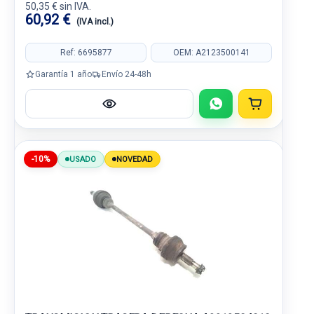
50,35 € sin IVA.
60,92 €
(IVA incl.)
Ref: 6695877
OEM: A2123500141
Garantía 1 año
Envío 24-48h
-10%
USADO
NOVEDAD