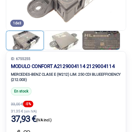
1
de
3
ID:
6755255
MODULO CONFORT A2129004114 2129004114
MERCEDES-BENZ CLASE E (W212) LIM. 250 CDI BLUEEFFICIENCY
(212.003)
En stock
33,00 €
-5%
31.35 €
(sin IVA)
37,93 €
(IVA incl.)