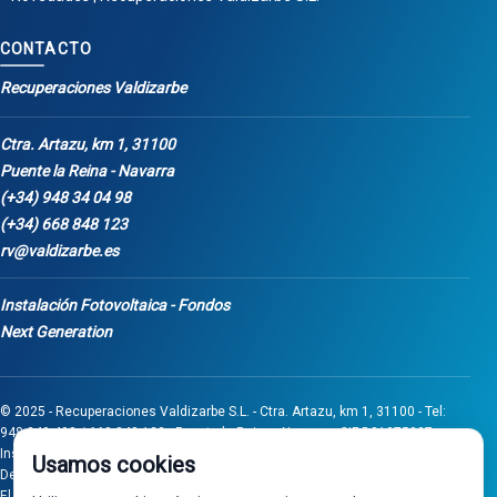
CONTACTO
Recuperaciones Valdizarbe
Ctra. Artazu, km 1, 31100
Puente la Reina - Navarra
(+34) 948 34 04 98
(+34) 668 848 123
rv@valdizarbe.es
Instalación Fotovoltaica - Fondos
Next Generation
© 2025 - Recuperaciones Valdizarbe S.L. - Ctra. Artazu, km 1, 31100 - Tel:
948 340 498 / 668 848 123 - Puente la Reina - Navarra - CIF B31275837.
Inscrita en el Registro Mercantil de Navarra, Tomo 32, Folio 75, Hoja 525.
Usamos cookies
Desarrollado por
Seintosoft
El proyecto de inversión "0011-0558-2024-000008" ha sido subvencionado