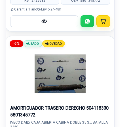
Ref: 2425682
OEM: 5801345772
Garantía 1 año
Envío 24-48h
-5%
USADO
NOVEDAD
AMORTIGUADOR TRASERO DERECHO 504118330
5801345772
IVECO DAILY CAJA ABIERTA CABINA DOBLE 35 S... BATALLA
3450