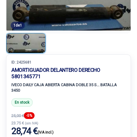
1
de
1
ID:
2425681
AMORTIGUADOR DELANTERO DERECHO
5801345771
IVECO DAILY CAJA ABIERTA CABINA DOBLE 35 S... BATALLA
3450
En stock
25,00 €
-5%
23.75 €
(sin IVA)
28,74 €
(IVA incl.)