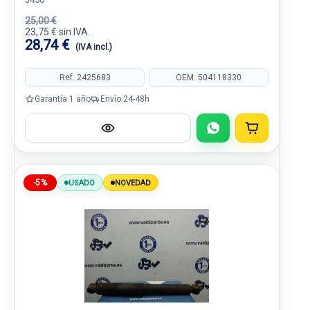
25,00 €
23,75 € sin IVA.
28,74 €
(IVA incl.)
Ref: 2425683
OEM: 504118330
Garantía 1 año
Envío 24-48h
-5%
USADO
NOVEDAD