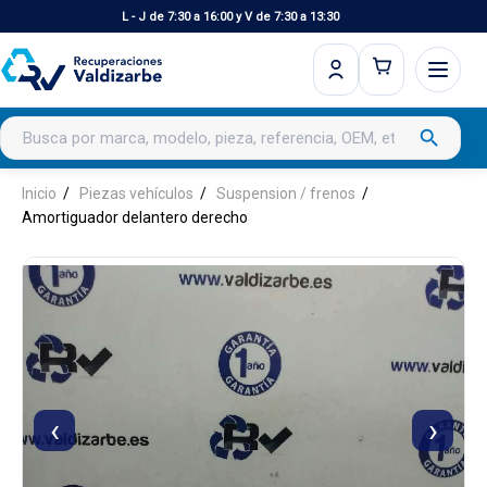
L - J de 7:30 a 16:00 y V de 7:30 a 13:30
Buscar productos
search
Inicio
Piezas vehículos
Suspension / frenos
Amortiguador delantero derecho
‹
›