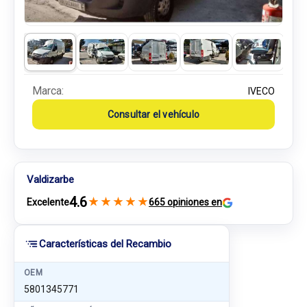
Marca:
IVECO
Consultar el vehículo
Valdizarbe
4.6
★
★
★
★
★
Excelente
665 opiniones en
Características del Recambio
OEM
5801345771