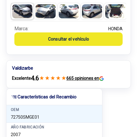
Marca:
HONDA
Consultar el vehículo
Valdizarbe
4.6
★
★
★
★
★
Excelente
665 opiniones en
Características del Recambio
OEM
72750SMGE01
AÑO FABRICACIÓN
2007