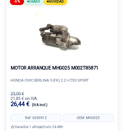
-5%
USADO
NOVEDAD
MOTOR ARRANQUE MHG025 M002T85871
HONDA CIVIC BERLINA 5 (FK) 2.2 I-CTDI SPORT
23,00 €
21,85 € sin IVA.
26,44 €
(IVA incl.)
Ref: 6030912
OEM: MHG025
Garantía 1 año
Envío 24-48h