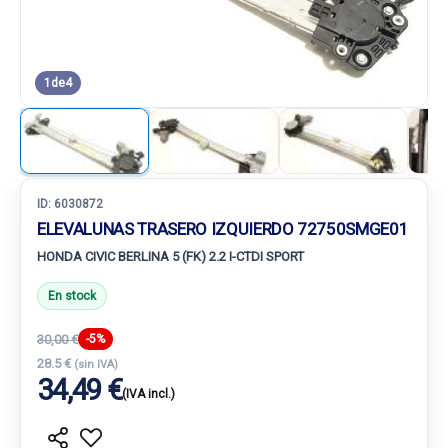
1
de
4
ID:
6030872
ELEVALUNAS TRASERO IZQUIERDO 72750SMGE01
HONDA CIVIC BERLINA 5 (FK) 2.2 I-CTDI SPORT
En stock
30,00 €
-5%
28.5 €
(sin IVA)
34,49 €
(IVA incl.)