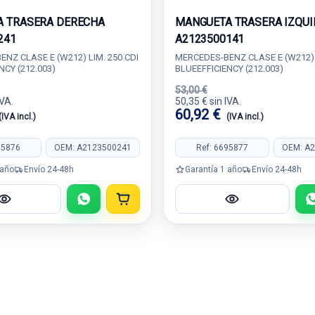
 TRASERA DERECHA
MANGUETA TRASERA IZQUI
241
A2123500141
NZ CLASE E (W212) LIM. 250 CDI
MERCEDES-BENZ CLASE E (W212) 
NCY (212.003)
BLUEEFFICIENCY (212.003)
53,00 €
IVA.
50,35 € sin IVA.
60,92 €
(IVA incl.)
(IVA incl.)
95876
OEM: A2123500241
Ref: 6695877
OEM: A
 año
Envío 24-48h
Garantía 1 año
Envío 24-48h