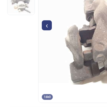
‹
1
de
3