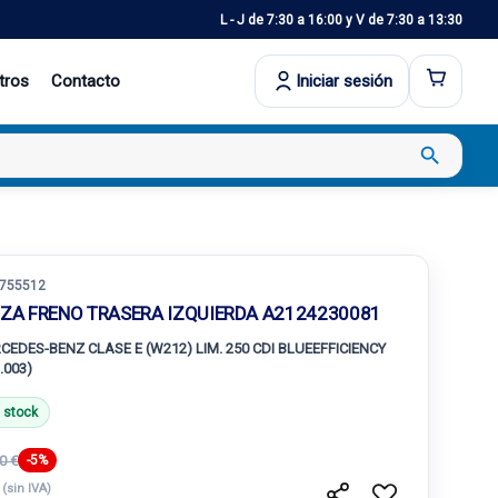
L - J de 7:30 a 16:00 y V de 7:30 a 13:30
tros
Contacto
Iniciar sesión
search
755512
NZA FRENO TRASERA IZQUIERDA A2124230081
CEDES-BENZ CLASE E (W212) LIM. 250 CDI BLUEEFFICIENCY
.003)
 stock
0 €
-5%
€
(sin IVA)