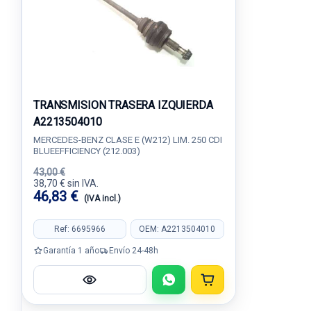
TRANSMISION TRASERA IZQUIERDA
A2213504010
MERCEDES-BENZ CLASE E (W212) LIM. 250 CDI
BLUEEFFICIENCY (212.003)
43,00 €
38,70 € sin IVA.
46,83 €
(IVA incl.)
Ref: 6695966
OEM: A2213504010
Garantía 1 año
Envío 24-48h