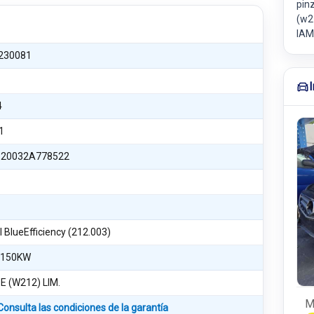
pin
(w2
IAM
230081
4
1
20032A778522
 BlueEfficiency (212.003)
 150KW
E (W212) LIM.
M
Consulta las condiciones de la garantía