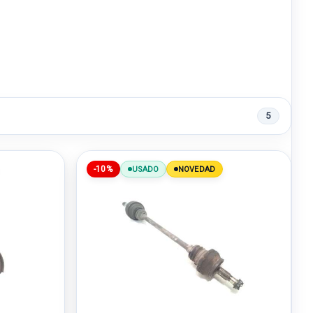
5
-10%
USADO
NOVEDAD