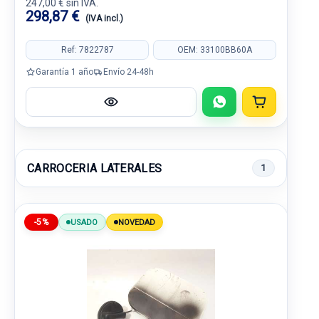
247,00 € sin IVA.
298,87 €
(IVA incl.)
Ref: 7822787
OEM: 33100BB60A
Garantía 1 año
Envío 24-48h
CARROCERIA LATERALES
1
-5%
USADO
NOVEDAD