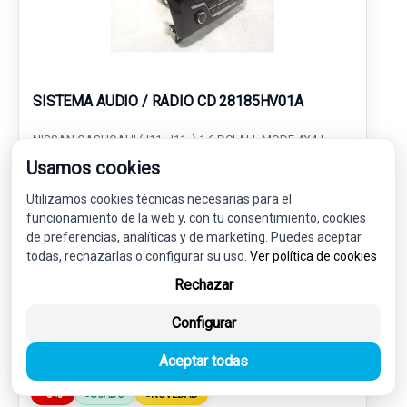
SISTEMA AUDIO / RADIO CD 28185HV01A
NISSAN QASHQAI II (J11, J11_) 1.6 DCI ALL MODE 4X4-I
Usamos cookies
88,00 €
83,60 € sin IVA.
Utilizamos cookies técnicas necesarias para el
101,16 €
(IVA incl.)
funcionamiento de la web y, con tu consentimiento, cookies
de preferencias, analíticas y de marketing. Puedes aceptar
todas, rechazarlas o configurar su uso.
Ver política de cookies
Ref: 7832418
OEM: 28185HV01A
Rechazar
Garantía 1 año
Envío 24-48h
Configurar
Aceptar todas
-5%
USADO
NOVEDAD