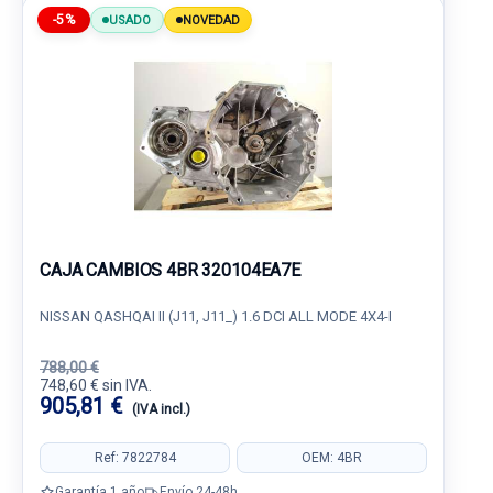
-5%
USADO
NOVEDAD
CAJA CAMBIOS 4BR 320104EA7E
NISSAN QASHQAI II (J11, J11_) 1.6 DCI ALL MODE 4X4-I
788,00 €
748,60 € sin IVA.
905,81 €
(IVA incl.)
Ref: 7822784
OEM: 4BR
Garantía 1 año
Envío 24-48h