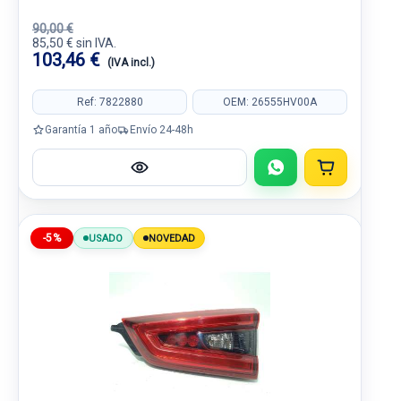
90,00 €
85,50 € sin IVA.
103,46 €
(IVA incl.)
Ref: 7822880
OEM: 26555HV00A
Garantía 1 año
Envío 24-48h
-5%
USADO
NOVEDAD