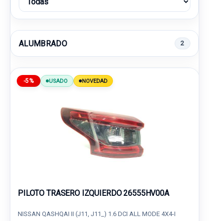
ALUMBRADO
2
-5%
USADO
NOVEDAD
PILOTO TRASERO IZQUIERDO 26555HV00A
NISSAN QASHQAI II (J11, J11_) 1.6 DCI ALL MODE 4X4-I