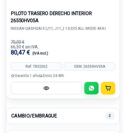
PILOTO TRASERO DERECHO INTERIOR
26550HV05A
NISSAN QASHQAI II (J11, J11_) 1.6 DCI ALL MODE 4X4-I
70,00 €
66,50 € sin IVA.
80,47 €
(IVA incl.)
Ref: 7832062
OEM: 26550HV05A
Garantía 1 año
Envío 24-48h
CAMBIO/EMBRAGUE
2