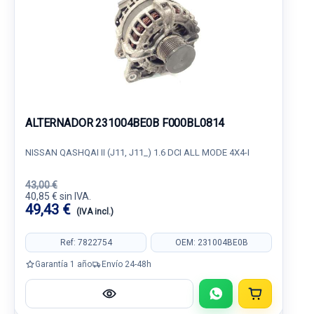
ALTERNADOR 231004BE0B F000BL0814
NISSAN QASHQAI II (J11, J11_) 1.6 DCI ALL MODE 4X4-I
43,00 €
40,85 € sin IVA.
49,43 €
(IVA incl.)
Ref: 7822754
OEM: 231004BE0B
Garantía 1 año
Envío 24-48h