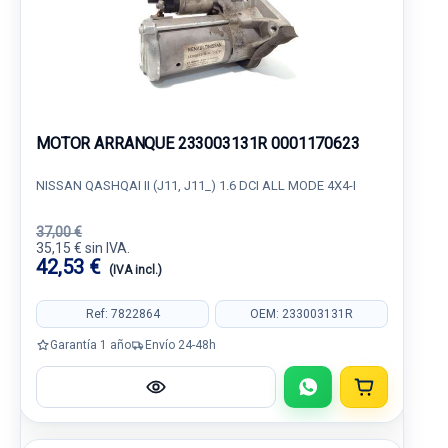
MOTOR ARRANQUE 233003131R 0001170623
NISSAN QASHQAI II (J11, J11_) 1.6 DCI ALL MODE 4X4-I
37,00 €
35,15 € sin IVA.
42,53 €
(IVA incl.)
Ref: 7822864
OEM: 233003131R
Garantía 1 año
Envío 24-48h