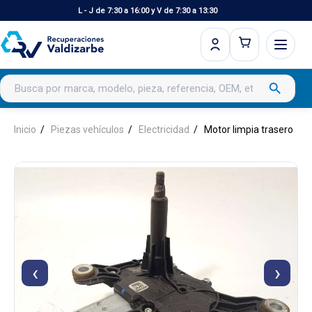
L - J de 7:30 a 16:00 y V de 7:30 a 13:30
Buscar productos
search
Inicio
Piezas vehículos
Electricidad
Motor limpia trasero
‹
›