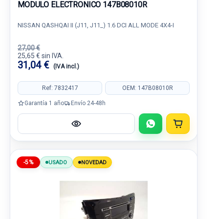
MODULO ELECTRONICO 147B08010R
NISSAN QASHQAI II (J11, J11_) 1.6 DCI ALL MODE 4X4-I
27,00 €
25,65 € sin IVA.
31,04 €
(IVA incl.)
Ref: 7832417
OEM: 147B08010R
Garantía 1 año
Envío 24-48h
-5%
USADO
NOVEDAD