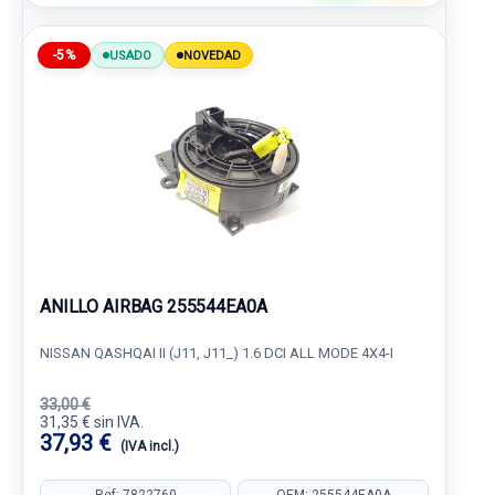
-5%
USADO
NOVEDAD
ANILLO AIRBAG 255544EA0A
NISSAN QASHQAI II (J11, J11_) 1.6 DCI ALL MODE 4X4-I
33,00 €
31,35 € sin IVA.
37,93 €
(IVA incl.)
Ref: 7822760
OEM: 255544EA0A