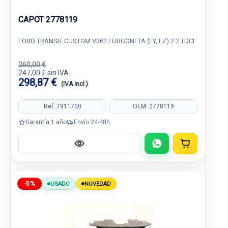
CAPOT 2778119
FORD TRANSIT CUSTOM V362 FURGONETA (FY, FZ) 2.2 TDCI
260,00 €
247,00 € sin IVA.
298,87 €
(IVA incl.)
Ref: 7911700
OEM: 2778119
Garantía 1 año
Envío 24-48h
-5%
USADO
NOVEDAD