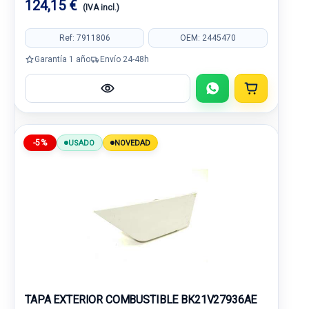
124,15 €
(IVA incl.)
Ref: 7911806
OEM: 2445470
Garantía 1 año
Envío 24-48h
-5%
USADO
NOVEDAD
TAPA EXTERIOR COMBUSTIBLE BK21V27936AE