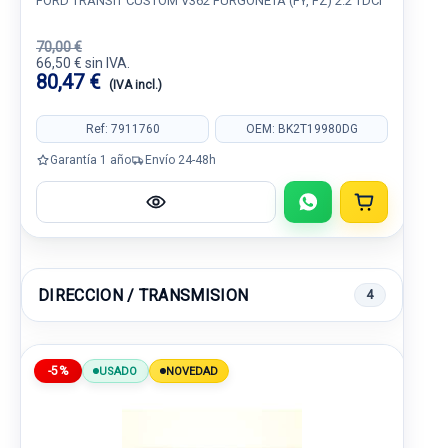
FORD TRANSIT CUSTOM V362 FURGONETA (FY, FZ) 2.2 TDCI
70,00 €
66,50 € sin IVA.
80,47 €
(IVA incl.)
Ref: 7911760
OEM: BK2T19980DG
Garantía 1 año
Envío 24-48h
DIRECCION / TRANSMISION
4
-5%
USADO
NOVEDAD