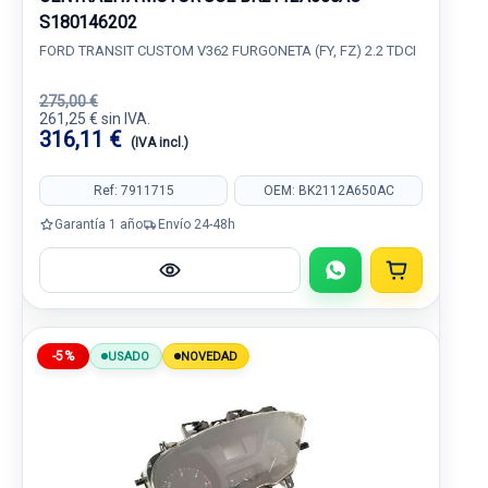
S180146202
FORD TRANSIT CUSTOM V362 FURGONETA (FY, FZ) 2.2 TDCI
275,00 €
261,25 € sin IVA.
316,11 €
(IVA incl.)
Ref: 7911715
OEM: BK2112A650AC
Garantía 1 año
Envío 24-48h
-5%
USADO
NOVEDAD