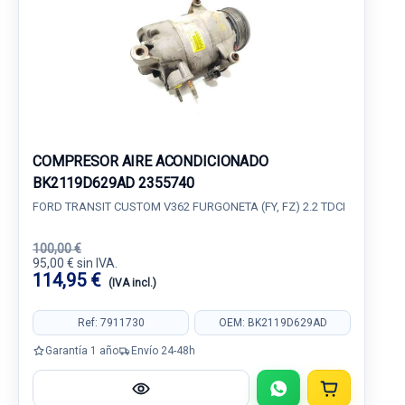
COMPRESOR AIRE ACONDICIONADO
BK2119D629AD 2355740
FORD TRANSIT CUSTOM V362 FURGONETA (FY, FZ) 2.2 TDCI
100,00 €
95,00 € sin IVA.
114,95 €
(IVA incl.)
Ref: 7911730
OEM: BK2119D629AD
Garantía 1 año
Envío 24-48h