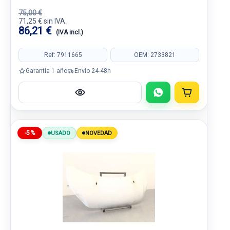
75,00 €
71,25 € sin IVA.
86,21 €
(IVA incl.)
Ref: 7911665
OEM: 2733821
Garantía 1 año
Envío 24-48h
-5%
USADO
NOVEDAD