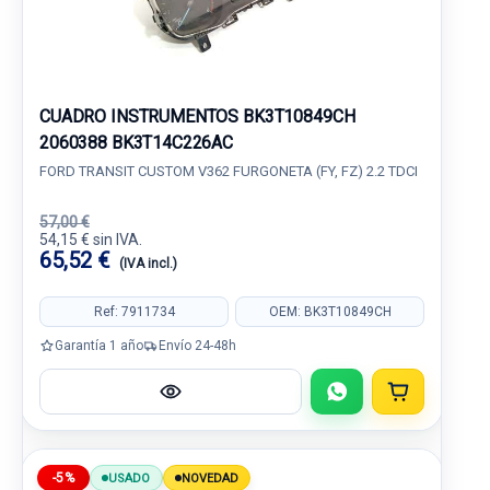
CUADRO INSTRUMENTOS BK3T10849CH
2060388 BK3T14C226AC
FORD TRANSIT CUSTOM V362 FURGONETA (FY, FZ) 2.2 TDCI
57,00 €
54,15 € sin IVA.
65,52 €
(IVA incl.)
Ref: 7911734
OEM: BK3T10849CH
Garantía 1 año
Envío 24-48h
-5%
USADO
NOVEDAD