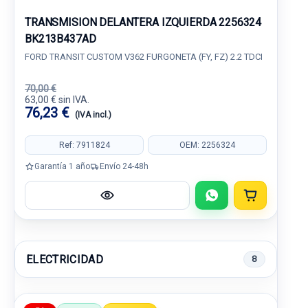
TRANSMISION DELANTERA IZQUIERDA 2256324
BK213B437AD
FORD TRANSIT CUSTOM V362 FURGONETA (FY, FZ) 2.2 TDCI
70,00 €
63,00 € sin IVA.
76,23 €
(IVA incl.)
Ref: 7911824
OEM: 2256324
Garantía 1 año
Envío 24-48h
ELECTRICIDAD
8