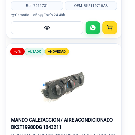
Ref: 7911731
OEM: BK2119710AB
Garantía 1 año
Envío 24-48h
-5%
USADO
NOVEDAD
MANDO CALEFACCION / AIRE ACONDICIONADO
BK2T19980DG 1843211