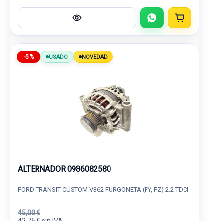
-5%
USADO
NOVEDAD
ALTERNADOR 0986082580
FORD TRANSIT CUSTOM V362 FURGONETA (FY, FZ) 2.2 TDCI
45,00 €
42,75 € sin IVA.