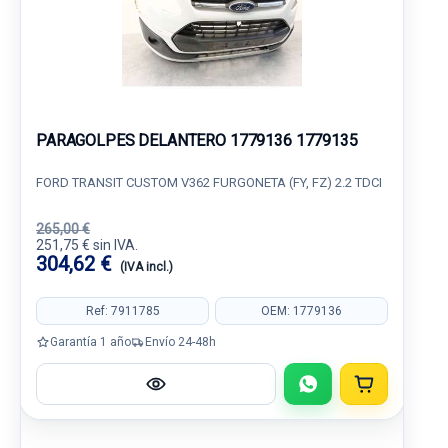
PARAGOLPES DELANTERO 1779136 1779135
FORD TRANSIT CUSTOM V362 FURGONETA (FY, FZ) 2.2 TDCI
265,00 €
251,75 € sin IVA.
304,62 €
(IVA incl.)
Ref: 7911785
OEM: 1779136
Garantía 1 año
Envío 24-48h