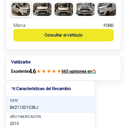
Marca:
FORD
Consultar el vehículo
Valdizarbe
4.6
★
★
★
★
★
Excelente
665 opiniones en
Características del Recambio
OEM
BK2113D153BJ
AÑO FABRICACIÓN
2015