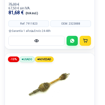
75,00 €
67,50 € sin IVA.
81,68 €
(IVA incl.)
Ref: 7911823
OEM: 2323888
Garantía 1 año
Envío 24-48h
-10%
USADO
NOVEDAD