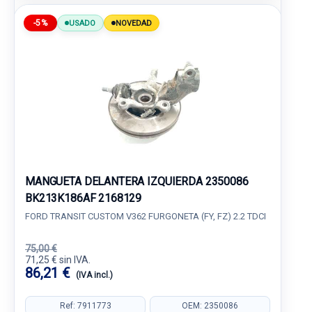
-5%
USADO
NOVEDAD
MANGUETA DELANTERA IZQUIERDA 2350086
BK213K186AF 2168129
FORD TRANSIT CUSTOM V362 FURGONETA (FY, FZ) 2.2 TDCI
75,00 €
71,25 € sin IVA.
86,21 €
(IVA incl.)
Ref: 7911773
OEM: 2350086