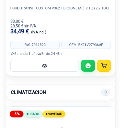
FORD TRANSIT CUSTOM V362 FURGONETA (FY, FZ) 2.2 TDCI
30,00 €
28,50 € sin IVA.
34,49 €
(IVA incl.)
Ref: 7911820
OEM: BK21V27936AE
Garantía 1 año
Envío 24-48h
CLIMATIZACION
3
-5%
USADO
NOVEDAD