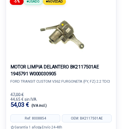
-5%
USADO
NOVEDAD
MOTOR LIMPIA DELANTERO BK2117501AE
1945791 W000030905
FORD TRANSIT CUSTOM V362 FURGONETA (FY, FZ) 2.2 TDCI
47,00 €
44,65 € sin IVA.
54,03 €
(IVA incl.)
Ref: 8008854
OEM: BK2117501AE
Garantía 1 año
Envío 24-48h