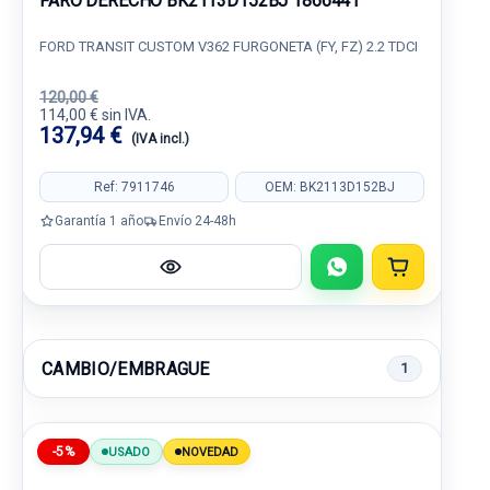
FARO DERECHO BK2113D152BJ 1866441
FORD TRANSIT CUSTOM V362 FURGONETA (FY, FZ) 2.2 TDCI
120,00 €
114,00 € sin IVA.
137,94 €
(IVA incl.)
Ref: 7911746
OEM: BK2113D152BJ
Garantía 1 año
Envío 24-48h
CAMBIO/EMBRAGUE
1
-5%
USADO
NOVEDAD