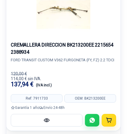
CREMALLERA DIRECCION BK213200EE 2215654
2388934
FORD TRANSIT CUSTOM V362 FURGONETA (FY, FZ) 2.2 TDCI
120,00 €
114,00 € sin IVA.
137,94 €
(IVA incl.)
Ref: 7911733
OEM: BK213200EE
Garantía 1 año
Envío 24-48h