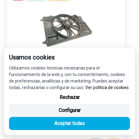
Usamos cookies
ELECTROVENTILADOR BK218C607BA 2192892
Utilizamos cookies técnicas necesarias para el
0130308422
funcionamiento de la web y, con tu consentimiento, cookies
de preferencias, analíticas y de marketing. Puedes aceptar
FORD TRANSIT CUSTOM V362 FURGONETA (FY, FZ) 2.2 TDCI
todas, rechazarlas o configurar su uso.
Ver política de cookies
Rechazar
80,00 €
76,00 € sin IVA.
91,96 €
(IVA incl.)
Configurar
Ref: 7911738
OEM: BK218C607BA
Aceptar todas
Garantía 1 año
Envío 24-48h