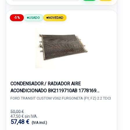
-5%
USADO
NOVEDAD
CONDENSADOR / RADIADOR AIRE
ACONDICIONADO BK2119710AB 1778169
BK218C342AC
FORD TRANSIT CUSTOM V362 FURGONETA (FY, FZ) 2.2 TDCI
50,00 €
47,50 € sin IVA.
57,48 €
(IVA incl.)