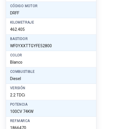
CÓDIGO MOTOR
DRFF
KILOMETRAJE
462.405
BASTIDOR
WF0YXXTTGYFE52800
COLOR
Blanco
COMBUSTIBLE
Diesel
VERSIÓN
2.2 TDCi
POTENCIA
100CV 74KW
REF.MARCA
1866470