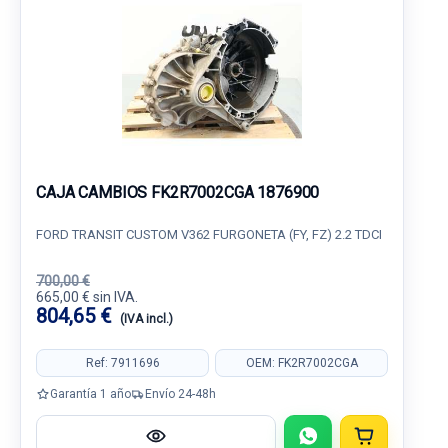
CAJA CAMBIOS FK2R7002CGA 1876900
FORD TRANSIT CUSTOM V362 FURGONETA (FY, FZ) 2.2 TDCI
700,00 €
665,00 € sin IVA.
804,65 €
(IVA incl.)
Ref: 7911696
OEM: FK2R7002CGA
Garantía 1 año
Envío 24-48h