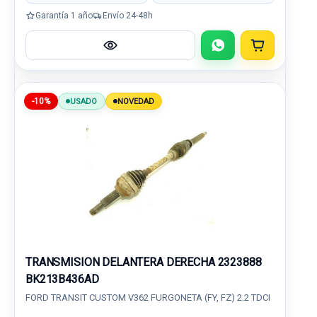
Garantía 1 año
Envío 24-48h
-10%
USADO
NOVEDAD
TRANSMISION DELANTERA DERECHA 2323888
BK213B436AD
FORD TRANSIT CUSTOM V362 FURGONETA (FY, FZ) 2.2 TDCI