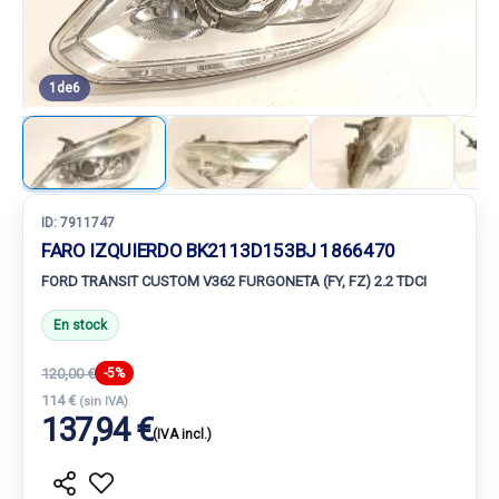
1
de
6
ID:
7911747
FARO IZQUIERDO BK2113D153BJ 1866470
FORD TRANSIT CUSTOM V362 FURGONETA (FY, FZ) 2.2 TDCI
En stock
120,00 €
-5%
114 €
(sin IVA)
137,94 €
(IVA incl.)