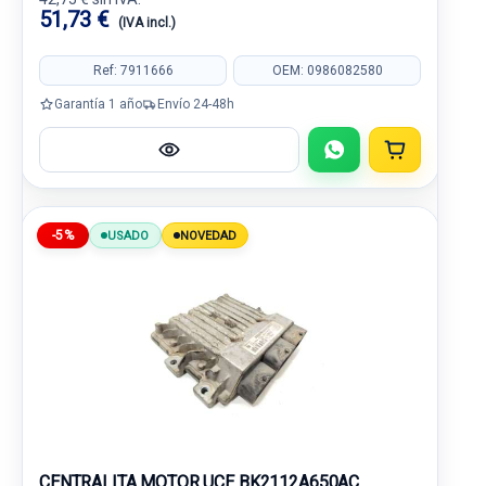
51,73 €
(IVA incl.)
Ref: 7911666
OEM: 0986082580
Garantía 1 año
Envío 24-48h
-5%
USADO
NOVEDAD
CENTRALITA MOTOR UCE BK2112A650AC