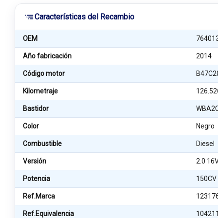
Características del Recambio
OEM
76401
Año fabricación
2014
Código motor
B47C2
Kilometraje
126.52
Bastidor
WBA2C
Color
Negro
Combustible
Diesel
Versión
2.0 16
Potencia
150CV
Ref.Marca
12317
Ref.Equivalencia
10421