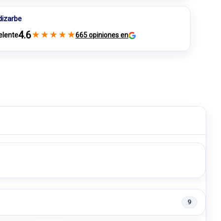
dizarbe
4.6
★
★
★
★
★
elente
665 opiniones en
9