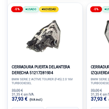
-5%
-5%
USADO
NOVEDAD
U
CERRADURA PUERTA DELANTERA
CERRADUR
DERECHA 51217281934
IZQUIERD
BMW SERIE 2 ACTIVE TOURER (F45) 2.0 16V
BMW SERIE 2
TURBODIESEL
TURBODIESE
33,00 €
33,00 €
31,35 € sin IVA.
31,35 € sin 
37,93 €
37,93 €
(IVA incl.)