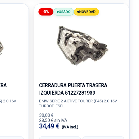
-5%
USADO
NOVEDAD
ERA
CERRADURA PUERTA TRASERA
IZQUIERDA 51227281939
) 2.0 16V
BMW SERIE 2 ACTIVE TOURER (F45) 2.0 16V
TURBODIESEL
30,00 €
28,50 € sin IVA.
34,49 €
(IVA incl.)