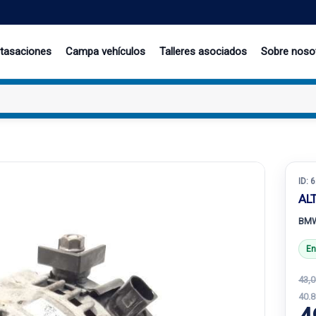
 tasaciones
Campa vehículos
Talleres asociados
Sobre noso
ID:
6
AL
BMW
En
43,0
40.