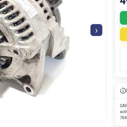
4
›
GAR
act
764