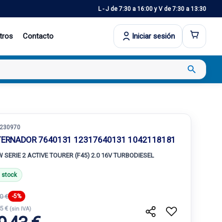
L - J de 7:30 a 16:00 y V de 7:30 a 13:30
tros
Contacto
Iniciar sesión
search
230970
TERNADOR 7640131 12317640131 1042118181
 SERIE 2 ACTIVE TOURER (F45) 2.0 16V TURBODIESEL
 stock
0 €
-5%
85 €
(sin IVA)