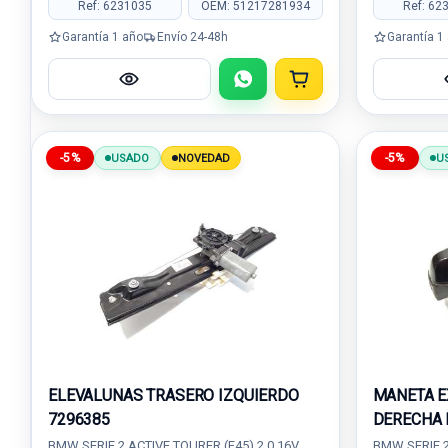
Ref: 6231035
OEM: 51217281934
Ref: 62
Garantía 1 año
Envío 24-48h
Garantía 1
-5%
-5%
USADO
NOVEDAD
U
ELEVALUNAS TRASERO IZQUIERDO
MANETA E
7296385
DERECHA 
BMW SERIE 2 ACTIVE TOURER (F45) 2.0 16V
BMW SERIE 2