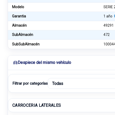
Modelo
SERIE 
Garantia
1 año
Almacén
49291
SubAlmacén
472
SubSubAlmacén
10004
Despiece del mismo vehículo
Filtrar por categorías
CARROCERIA LATERALES