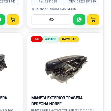
1227281940
Ref: 6231038
OEM: 51227281939
Garantía 1 año
Envío 24-48h
-5%
USADO
NOVEDAD
TERA
MANETA EXTERIOR TRASERA
DERECHA NOREF
) 2.0 16V
BMW SERIE 2 ACTIVE TOURER (F45) 2.0 16V