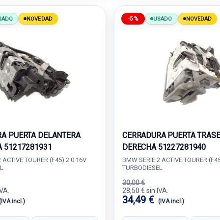
-5%
SADO
NOVEDAD
USADO
NOVEDAD
A PUERTA DELANTERA
CERRADURA PUERTA TRAS
A 51217281931
DERECHA 51227281940
 ACTIVE TOURER (F45) 2.0 16V
BMW SERIE 2 ACTIVE TOURER (F45
L
TURBODIESEL
30,00 €
IVA.
28,50 € sin IVA.
34,49 €
(IVA incl.)
(IVA incl.)