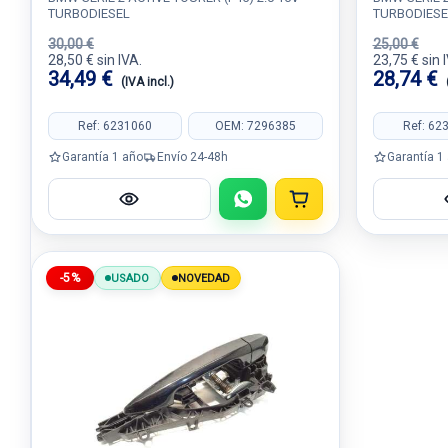
TURBODIESEL
TURBODIESE
30,00 €
25,00 €
28,50 € sin IVA.
23,75 € sin 
34,49 €
28,74 €
(IVA incl.)
Ref: 6231060
OEM: 7296385
Ref: 62
Garantía 1 año
Envío 24-48h
Garantía 1
-5%
USADO
NOVEDAD