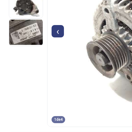
‹
1
de
4