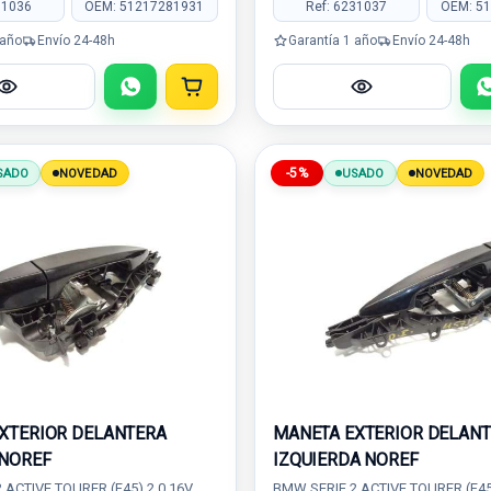
31036
OEM: 51217281931
Ref: 6231037
OEM: 5
 año
Envío 24-48h
Garantía 1 año
Envío 24-48h
-5%
SADO
NOVEDAD
USADO
NOVEDAD
XTERIOR DELANTERA
MANETA EXTERIOR DELAN
NOREF
IZQUIERDA NOREF
 ACTIVE TOURER (F45) 2.0 16V
BMW SERIE 2 ACTIVE TOURER (F45