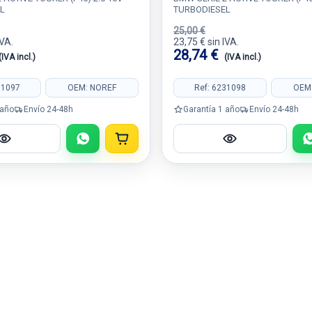
L
TURBODIESEL
25,00 €
IVA.
23,75 € sin IVA.
28,74 €
(IVA incl.)
(IVA incl.)
31097
OEM: NOREF
Ref: 6231098
OEM
 año
Envío 24-48h
Garantía 1 año
Envío 24-48h