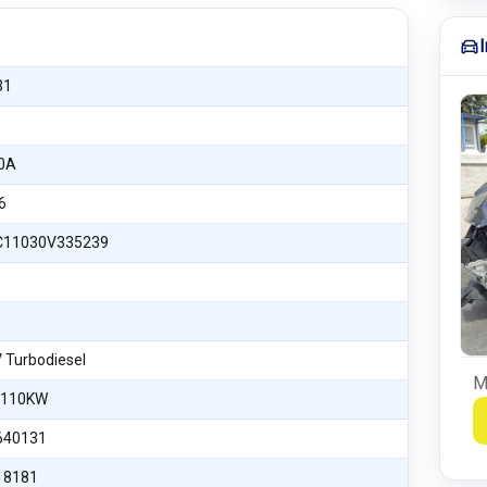
31
0A
6
11030V335239
V Turbodiesel
M
 110KW
640131
18181