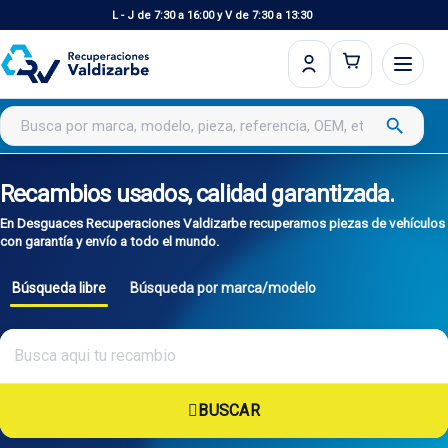
L - J de 7:30 a 16:00 y V de 7:30 a 13:30
Buscar productos
search
Recambios usados, calidad garantizada.
En Desguaces Recuperaciones Valdizarbe recuperamos piezas de vehículos
con garantía y envío a todo el mundo.
Búsqueda libre
Búsqueda por marca/modelo
BUSCAR