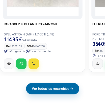
PARAGOLPES DELANTERO 24460258
PUERTA LAT
OPEL ASTRA H (A04) 1.7 CDTI (L48)
FORD TRANS
114.95 €
2.2 TDCI
IVA incluido
354.05 €
Ref.
8005139
OEM
24460258
Ref.
8013683
1 año garantía
Envío disponible
1 año garan
Ver todos los recambios