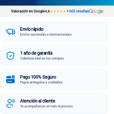
G
o
o
g
l
e
Valoración en Google
4,6
+ 665 reseñas
★
★
★
★
★
Envío rápido
Envíos nacionales e internacionales
1 año de garantía
Cobertura total en tus compras.
Pago 100% Seguro
Pagos protegidos y confiables.
Atención al cliente
Te acompañamos en todo el proceso.