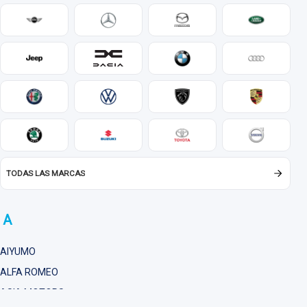
TODAS LAS MARCAS
A
D
AIYUMO
ASIA MOTORS
DA
ALFA ROMEO
AUDI
DA
DF