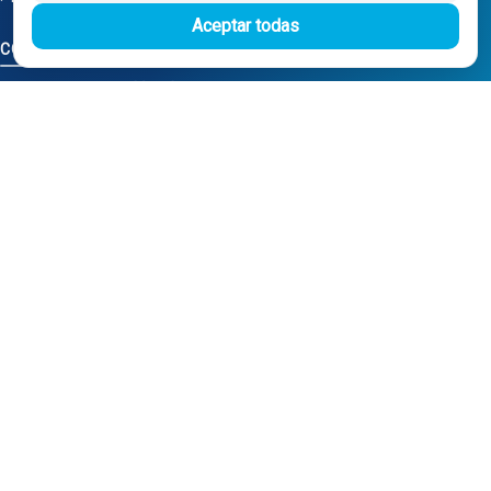
Aceptar todas
CONTACTO
Recuperaciones Valdizarbe
Ctra. Artazu, km 1, 31100
Puente la Reina - Navarra
(+34) 948 34 04 98
(+34) 668 848 123
rv@valdizarbe.es
Instalación Fotovoltaica - Fondos
Next Generation
© 2025 - Recuperaciones Valdizarbe S.L. - Ctra. Artazu, km 1, 31100 - Tel:
948 340 498 / 668 848 123 - Puente la Reina - Navarra - CIF B31275837.
Inscrita en el Registro Mercantil de Navarra, Tomo 32, Folio 75, Hoja 525.
Desarrollado por
Seintosoft
El proyecto de inversión "0011-0558-2024-000008" ha sido subvencionado