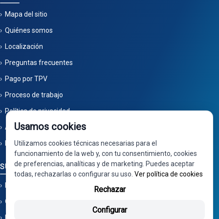
Mapa del sitio
Quiénes somos
Localización
Preguntas frecuentes
Pago por TPV
Proceso de trabajo
Política de privacidad
Usamos cookies
Aviso legal
Política de cookies
Utilizamos cookies técnicas necesarias para el
funcionamiento de la web y, con tu consentimiento, cookies
de preferencias, analíticas y de marketing. Puedes aceptar
SU CUENTA
todas, rechazarlas o configurar su uso.
Ver política de cookies
Mi cuenta
Rechazar
Ofertas en recambios de segunda mano
Configurar
Novedades | Recuperaciones Valdizarbe S.L.