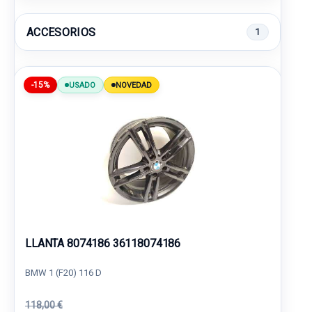
ACCESORIOS
1
-15%
USADO
NOVEDAD
LLANTA 8074186 36118074186
BMW 1 (F20) 116 D
118,00 €