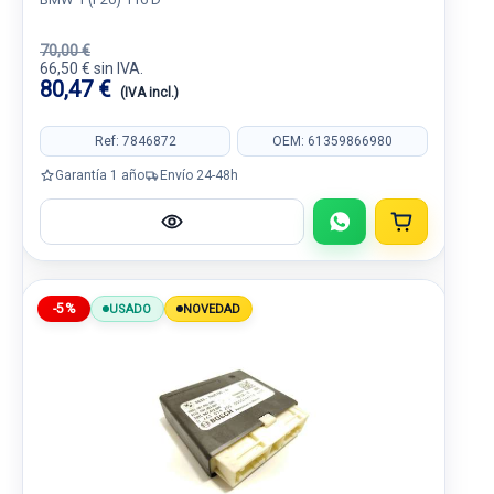
70,00 €
66,50 € sin IVA.
80,47 €
(IVA incl.)
Ref: 7846872
OEM: 61359866980
Garantía 1 año
Envío 24-48h
-5%
USADO
NOVEDAD