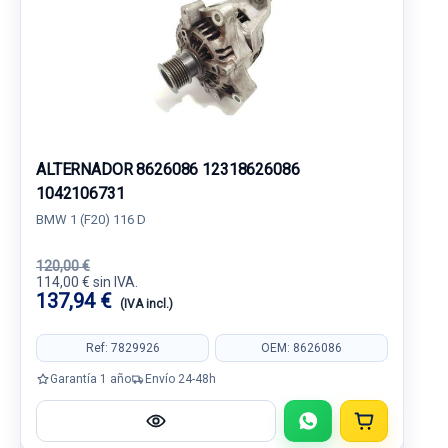
ALTERNADOR 8626086 12318626086
1042106731
BMW 1 (F20) 116 D
120,00 €
114,00 € sin IVA.
137,94 €
(IVA incl.)
Ref: 7829926
OEM: 8626086
Garantía 1 año
Envío 24-48h