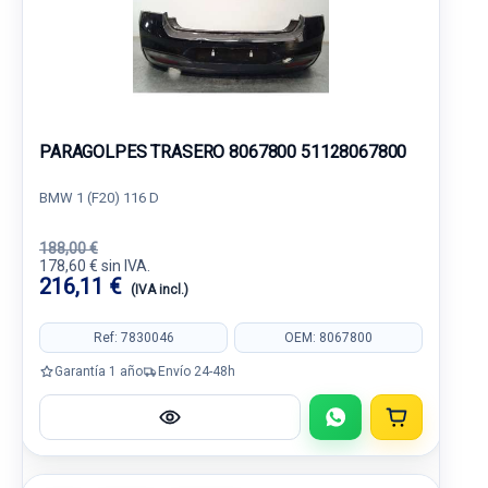
PARAGOLPES TRASERO 8067800 51128067800
BMW 1 (F20) 116 D
188,00 €
178,60 € sin IVA.
216,11 €
(IVA incl.)
Ref: 7830046
OEM: 8067800
Garantía 1 año
Envío 24-48h