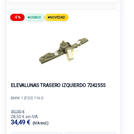
-5%
USADO
NOVEDAD
ELEVALUNAS TRASERO IZQUIERDO 7242555
BMW 1 (F20) 116 D
30,00 €
28,50 € sin IVA.
34,49 €
(IVA incl.)