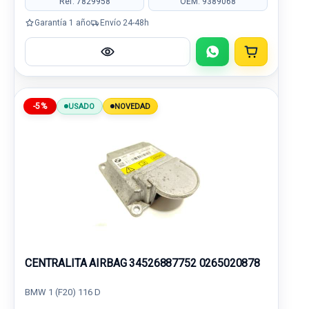
Ref: 7829958
OEM: 9389068
Garantía 1 año
Envío 24-48h
-5%
USADO
NOVEDAD
CENTRALITA AIRBAG 34526887752 0265020878
BMW 1 (F20) 116 D