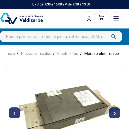
L - J de 7:30 a 16:00 y V de 7:30 a 13:30
Buscar productos
search
Inicio
Piezas vehículos
Electricidad
Modulo electronico
‹
›