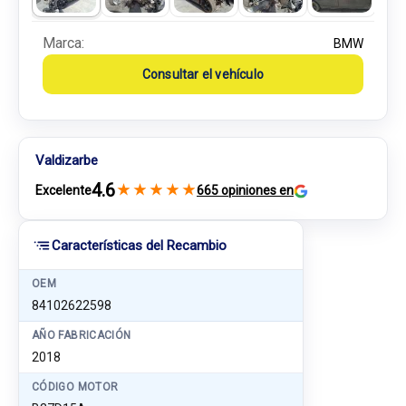
Marca:
BMW
Consultar el vehículo
Valdizarbe
4.6
★
★
★
★
★
Excelente
665 opiniones en
Características del Recambio
OEM
84102622598
AÑO FABRICACIÓN
2018
CÓDIGO MOTOR