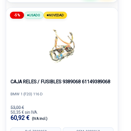
-5%
USADO
NOVEDAD
CAJA RELES / FUSIBLES 9389068 61149389068
BMW 1 (F20) 116 D
53,00 €
50,35 € sin IVA.
60,92 €
(IVA incl.)