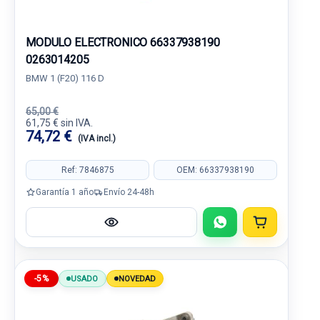
MODULO ELECTRONICO 66337938190
0263014205
BMW 1 (F20) 116 D
65,00 €
61,75 € sin IVA.
74,72 €
(IVA incl.)
Ref: 7846875
OEM: 66337938190
Garantía 1 año
Envío 24-48h
-5%
USADO
NOVEDAD