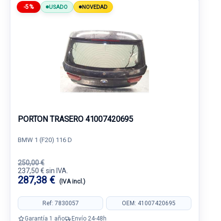
-5%
USADO
NOVEDAD
PORTON TRASERO 41007420695
BMW 1 (F20) 116 D
250,00 €
237,50 € sin IVA.
287,38 €
(IVA incl.)
Ref: 7830057
OEM: 41007420695
Garantía 1 año
Envío 24-48h