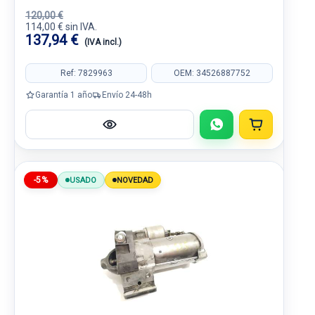
120,00 €
114,00 € sin IVA.
137,94 €
(IVA incl.)
Ref: 7829963
OEM: 34526887752
Garantía 1 año
Envío 24-48h
-5%
USADO
NOVEDAD