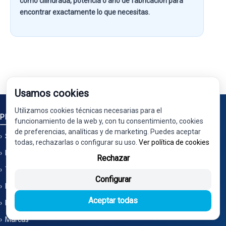
como
cilindrada, potencia o año de fabricación
para
encontrar exactamente lo que necesitas.
Usamos cookies
Utilizamos cookies técnicas necesarias para el
PIEZAS
funcionamiento de la web y, con tu consentimiento, cookies
de preferencias, analíticas y de marketing. Puedes aceptar
Solicitud de piezas
todas, rechazarlas o configurar su uso.
Ver política de cookies
Limpieza por ultrasonidos
Rechazar
También nos encontrarás en Ecoparts
Configurar
No vendemos en Wallapop - No tenemos tienda
Aceptar todas
Instrucciones montaje e instalación
Marcas