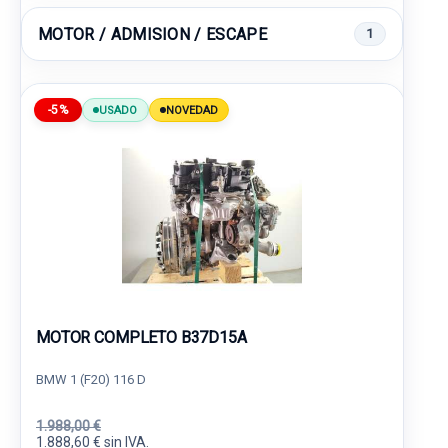
MOTOR / ADMISION / ESCAPE
1
-5%
USADO
NOVEDAD
MOTOR COMPLETO B37D15A
BMW 1 (F20) 116 D
1.988,00 €
1.888,60 € sin IVA.