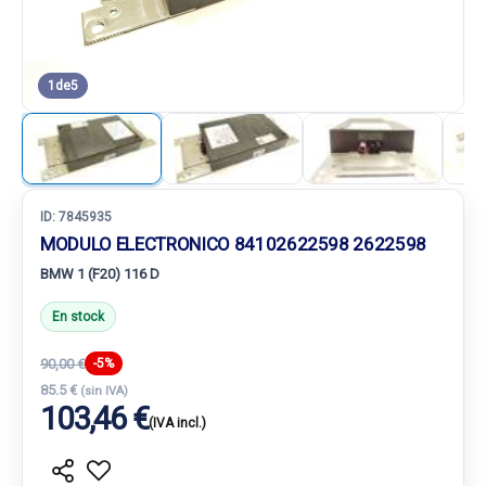
1
de
5
ID:
7845935
MODULO ELECTRONICO 84102622598 2622598
BMW 1 (F20) 116 D
En stock
90,00 €
-5%
85.5 €
(sin IVA)
103,46 €
(IVA incl.)