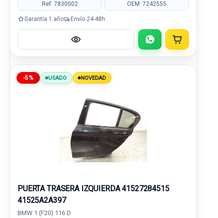
Ref: 7830002
OEM: 7242555
Garantía 1 año
Envío 24-48h
-5%
USADO
NOVEDAD
PUERTA TRASERA IZQUIERDA 41527284515
41525A2A397
BMW 1 (F20) 116 D