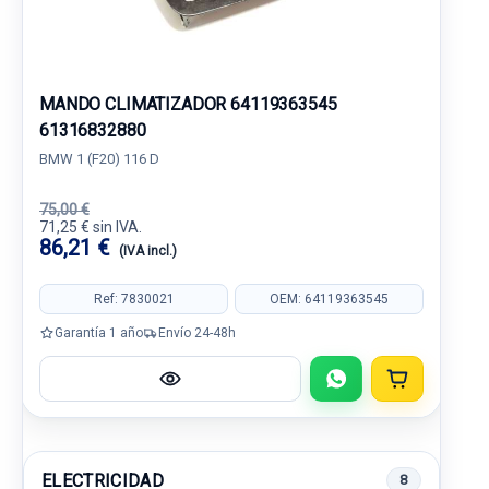
MANDO CLIMATIZADOR 64119363545
61316832880
BMW 1 (F20) 116 D
75,00 €
71,25 € sin IVA.
86,21 €
(IVA incl.)
Ref: 7830021
OEM: 64119363545
Garantía 1 año
Envío 24-48h
ELECTRICIDAD
8