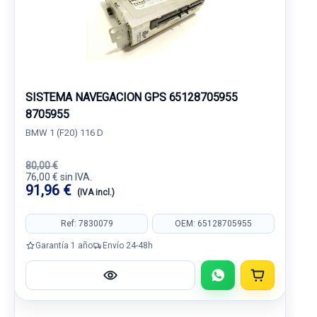
SISTEMA NAVEGACION GPS 65128705955
8705955
BMW 1 (F20) 116 D
80,00 €
76,00 € sin IVA.
91,96 €
(IVA incl.)
Ref: 7830079
OEM: 65128705955
Garantía 1 año
Envío 24-48h