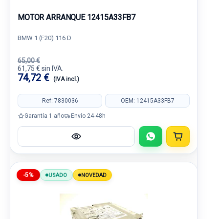
MOTOR ARRANQUE 12415A33FB7
BMW 1 (F20) 116 D
65,00 €
61,75 € sin IVA.
74,72 €
(IVA incl.)
Ref: 7830036
OEM: 12415A33FB7
Garantía 1 año
Envío 24-48h
-5%
USADO
NOVEDAD