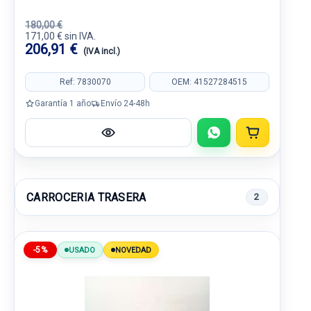
180,00 €
171,00 € sin IVA.
206,91 €
(IVA incl.)
Ref: 7830070
OEM: 41527284515
Garantía 1 año
Envío 24-48h
CARROCERIA TRASERA
2
-5%
USADO
NOVEDAD