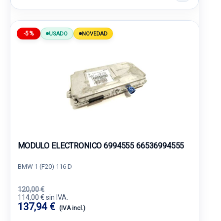
-5%
USADO
NOVEDAD
MODULO ELECTRONICO 6994555 66536994555
BMW 1 (F20) 116 D
120,00 €
114,00 € sin IVA.
137,94 €
(IVA incl.)