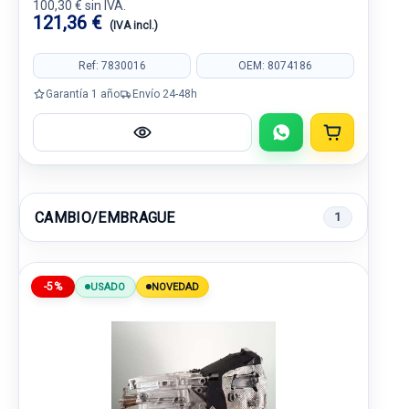
100,30 € sin IVA.
121,36 €
(IVA incl.)
Ref: 7830016
OEM: 8074186
Garantía 1 año
Envío 24-48h
CAMBIO/EMBRAGUE
1
-5%
USADO
NOVEDAD