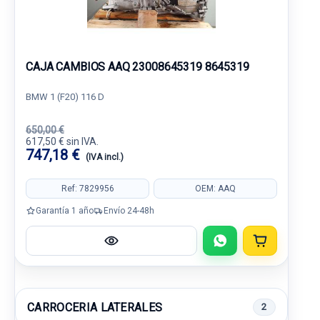
CAJA CAMBIOS AAQ 23008645319 8645319
BMW 1 (F20) 116 D
650,00 €
617,50 € sin IVA.
747,18 €
(IVA incl.)
Ref: 7829956
OEM: AAQ
Garantía 1 año
Envío 24-48h
CARROCERIA LATERALES
2