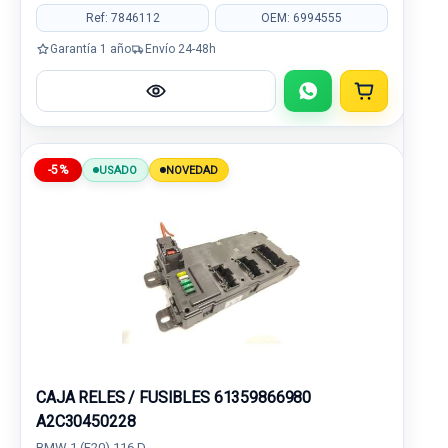
Ref: 7846112
OEM: 6994555
Garantía 1 año
Envío 24-48h
-5%
USADO
NOVEDAD
CAJA RELES / FUSIBLES 61359866980
A2C30450228
BMW 1 (F20) 116 D