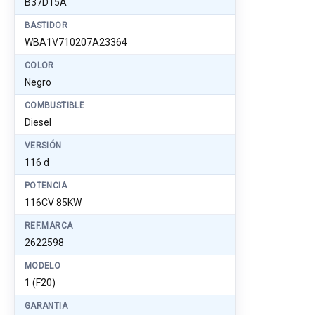
B37D15A
BASTIDOR
WBA1V710207A23364
COLOR
Negro
COMBUSTIBLE
Diesel
VERSIÓN
116 d
POTENCIA
116CV 85KW
REF.MARCA
2622598
MODELO
1 (F20)
GARANTIA