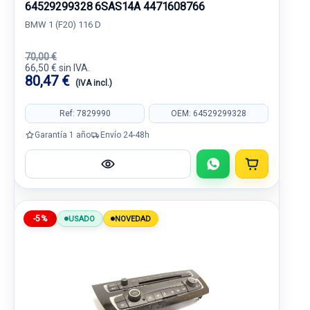
64529299328 6SAS14A 4471608766
BMW 1 (F20) 116 D
70,00 €
66,50 € sin IVA.
80,47 €
(IVA incl.)
Ref: 7829990
OEM: 64529299328
Garantía 1 año
Envío 24-48h
-5%
USADO
NOVEDAD