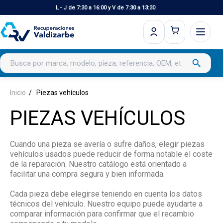
L - J de 7:30 a 16:00 y V de 7:30 a 13:30
Buscar productos
search
Inicio
Piezas vehículos
PIEZAS VEHÍCULOS
Cuando una pieza se avería o sufre daños, elegir piezas
vehículos usados puede reducir de forma notable el coste
de la reparación. Nuestro catálogo está orientado a
facilitar una compra segura y bien informada.
Cada pieza debe elegirse teniendo en cuenta los datos
técnicos del vehículo. Nuestro equipo puede ayudarte a
comparar información para confirmar que el recambio