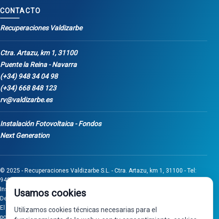
CONTACTO
Recuperaciones Valdizarbe
Ctra. Artazu, km 1, 31100
Puente la Reina - Navarra
(+34) 948 34 04 98
(+34) 668 848 123
rv@valdizarbe.es
Instalación Fotovoltaica - Fondos
Next Generation
© 2025 - Recuperaciones Valdizarbe S.L. - Ctra. Artazu, km 1, 31100 - Tel:
948 340 498 / 668 848 123 - Puente la Reina - Navarra - CIF B31275837.
Inscrita en el Registro Mercantil de Navarra, Tomo 32, Folio 75, Hoja 525.
Usamos cookies
Desarrollado por
Seintosoft
El proyecto de inversión "0011-0558-2024-000008" ha sido subvencionado
Utilizamos cookies técnicas necesarias para el
por Gobierno de Navarra al amparo de la convocatoria de 2024 de Ayudas a