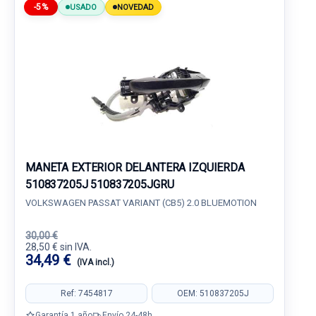
-5%
USADO
NOVEDAD
MANETA EXTERIOR DELANTERA IZQUIERDA
510837205J 510837205JGRU
VOLKSWAGEN PASSAT VARIANT (CB5) 2.0 BLUEMOTION
30,00 €
28,50 € sin IVA.
34,49 €
(IVA incl.)
Ref: 7454817
OEM: 510837205J
Garantía 1 año
Envío 24-48h