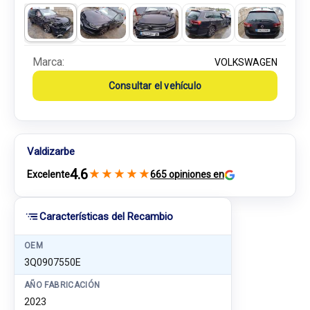
Marca:
VOLKSWAGEN
Consultar el vehículo
Valdizarbe
4.6
★
★
★
★
★
Excelente
665 opiniones en
Características del Recambio
OEM
3Q0907550E
AÑO FABRICACIÓN
2023