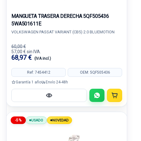
MANGUETA TRASERA DERECHA 5QF505436
5WA501611E
VOLKSWAGEN PASSAT VARIANT (CB5) 2.0 BLUEMOTION
60,00 €
57,00 € sin IVA.
68,97 €
(IVA incl.)
Ref: 7454412
OEM: 5QF505436
Garantía 1 año
Envío 24-48h
-5%
USADO
NOVEDAD