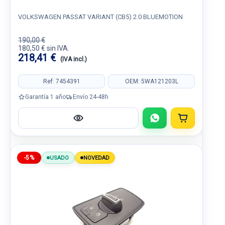
VOLKSWAGEN PASSAT VARIANT (CB5) 2.0 BLUEMOTION
190,00 €
180,50 € sin IVA.
218,41 €
(IVA incl.)
Ref: 7454391
OEM: 5WA121203L
Garantía 1 año
Envío 24-48h
-5%
USADO
NOVEDAD