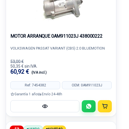
MOTOR ARRANQUE 0AM911023J 438000222
VOLKSWAGEN PASSAT VARIANT (CB5) 2.0 BLUEMOTION
53,00 €
50,35 € sin IVA.
60,92 €
(IVA incl.)
Ref: 7454382
OEM: 0AM911023J
Garantía 1 año
Envío 24-48h