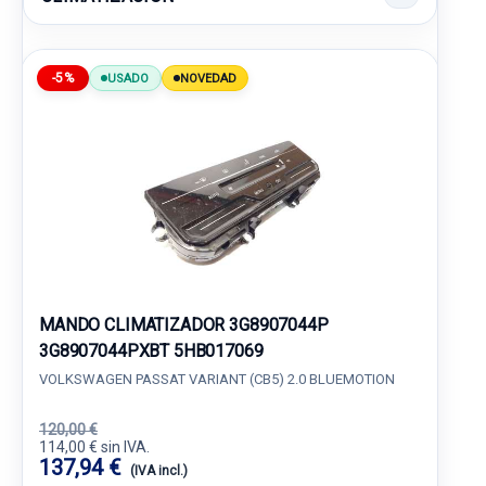
-5%
USADO
NOVEDAD
MANDO CLIMATIZADOR 3G8907044P
3G8907044PXBT 5HB017069
VOLKSWAGEN PASSAT VARIANT (CB5) 2.0 BLUEMOTION
120,00 €
114,00 € sin IVA.
137,94 €
(IVA incl.)