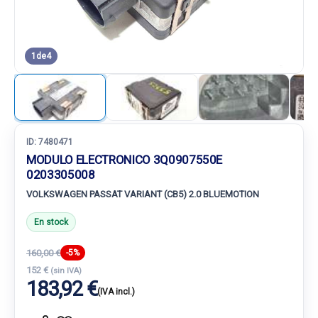
1
de
4
ID:
7480471
MODULO ELECTRONICO 3Q0907550E
0203305008
VOLKSWAGEN PASSAT VARIANT (CB5) 2.0 BLUEMOTION
En stock
160,00 €
-5%
152 €
(sin IVA)
183,92 €
(IVA incl.)