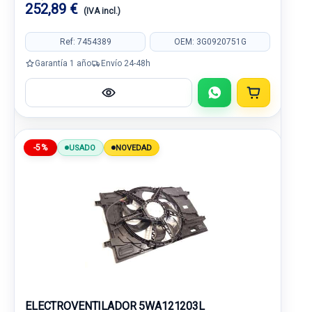
252,89 €
(IVA incl.)
Ref: 7454389
OEM: 3G0920751G
Garantía 1 año
Envío 24-48h
-5%
USADO
NOVEDAD
ELECTROVENTILADOR 5WA121203L