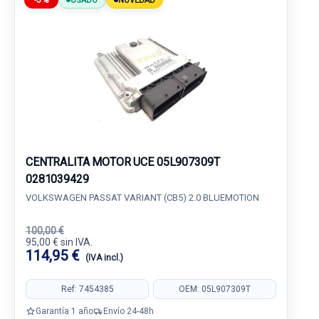
-5%
USADO
NOVEDAD
CENTRALITA MOTOR UCE 05L907309T
0281039429
VOLKSWAGEN PASSAT VARIANT (CB5) 2.0 BLUEMOTION
100,00 €
95,00 € sin IVA.
114,95 €
(IVA incl.)
Ref: 7454385
OEM: 05L907309T
Garantía 1 año
Envío 24-48h