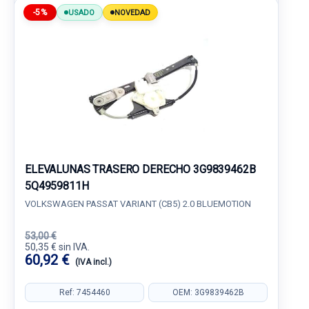
-5%
USADO
NOVEDAD
ELEVALUNAS TRASERO DERECHO 3G9839462B
5Q4959811H
VOLKSWAGEN PASSAT VARIANT (CB5) 2.0 BLUEMOTION
53,00 €
50,35 € sin IVA.
60,92 €
(IVA incl.)
Ref: 7454460
OEM: 3G9839462B