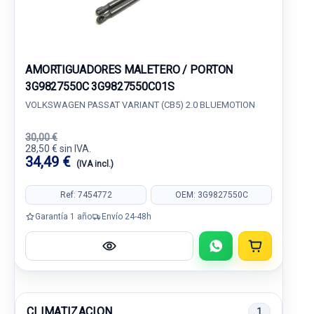
AMORTIGUADORES MALETERO / PORTON
3G9827550C 3G9827550C01S
VOLKSWAGEN PASSAT VARIANT (CB5) 2.0 BLUEMOTION
30,00 €
28,50 € sin IVA.
34,49 €
(IVA incl.)
Ref: 7454772
OEM: 3G9827550C
Garantía 1 año
Envío 24-48h
CLIMATIZACION
1