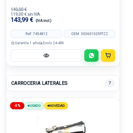
140,00 €
119,00 € sin IVA.
143,99 €
(IVA incl.)
Ref: 7454812
OEM: 3G0601025FFZZ
Garantía 1 año
Envío 24-48h
CARROCERIA LATERALES
7
-5%
USADO
NOVEDAD