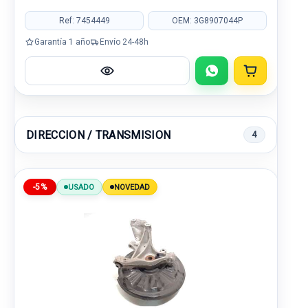
Ref: 7454449
OEM: 3G8907044P
Garantía 1 año
Envío 24-48h
DIRECCION / TRANSMISION
4
-5%
USADO
NOVEDAD