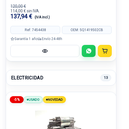
120,00 €
114,00 € sin IVA.
137,94 €
(IVA incl.)
Ref: 7454438
OEM: 5Q1419502CB
Garantía 1 año
Envío 24-48h
ELECTRICIDAD
13
-5%
USADO
NOVEDAD