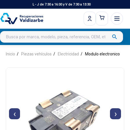
L - J de 7:30 a 16:00 y V de 7:30 a 13:30
Buscar productos
search
Inicio
Piezas vehículos
Electricidad
Modulo electronico
‹
›