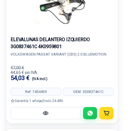
ELEVALUNAS DELANTERO IZQUIERDO
3G0837461C 4K0959801
VOLKSWAGEN PASSAT VARIANT (CB5) 2.0 BLUEMOTION
47,00 €
44,65 € sin IVA.
54,03 €
(IVA incl.)
Ref: 7454459
OEM: 3G0837461C
Garantía 1 año
Envío 24-48h