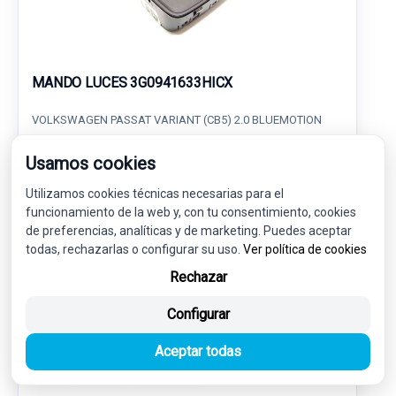
MANDO LUCES 3G0941633HICX
VOLKSWAGEN PASSAT VARIANT (CB5) 2.0 BLUEMOTION
Usamos cookies
27,00 €
25,65 € sin IVA.
31,04 €
Utilizamos cookies técnicas necesarias para el
(IVA incl.)
funcionamiento de la web y, con tu consentimiento, cookies
de preferencias, analíticas y de marketing. Puedes aceptar
Ref: 7454414
OEM: 3G0941633HICX
todas, rechazarlas o configurar su uso.
Ver política de cookies
Garantía 1 año
Envío 24-48h
Rechazar
Configurar
Aceptar todas
-5%
USADO
NOVEDAD