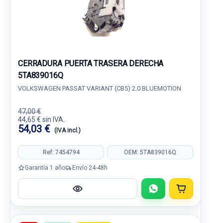
CERRADURA PUERTA TRASERA DERECHA
5TA839016Q
VOLKSWAGEN PASSAT VARIANT (CB5) 2.0 BLUEMOTION
47,00 €
44,65 € sin IVA.
54,03 €
(IVA incl.)
Ref: 7454794
OEM: 5TA839016Q
Garantía 1 año
Envío 24-48h