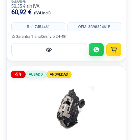
53,00 €
50,35 € sin IVA.
60,92 €
(IVA incl.)
Ref: 7454461
OEM: 3G9839461B
Garantía 1 año
Envío 24-48h
-5%
USADO
NOVEDAD