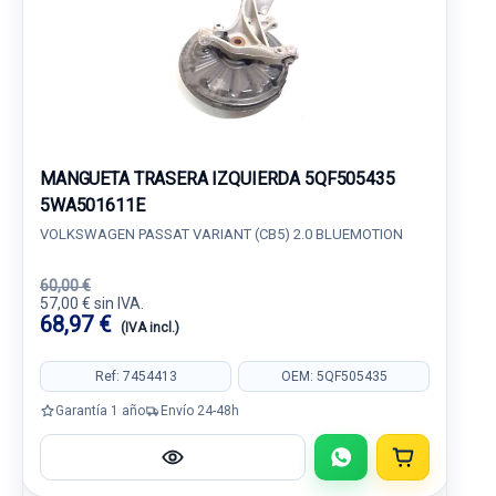
MANGUETA TRASERA IZQUIERDA 5QF505435
5WA501611E
VOLKSWAGEN PASSAT VARIANT (CB5) 2.0 BLUEMOTION
60,00 €
57,00 € sin IVA.
68,97 €
(IVA incl.)
Ref: 7454413
OEM: 5QF505435
Garantía 1 año
Envío 24-48h