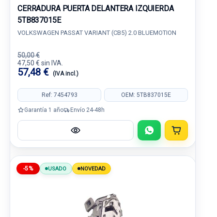
CERRADURA PUERTA DELANTERA IZQUIERDA
5TB837015E
VOLKSWAGEN PASSAT VARIANT (CB5) 2.0 BLUEMOTION
50,00 €
47,50 € sin IVA.
57,48 €
(IVA incl.)
Ref: 7454793
OEM: 5TB837015E
Garantía 1 año
Envío 24-48h
-5%
USADO
NOVEDAD