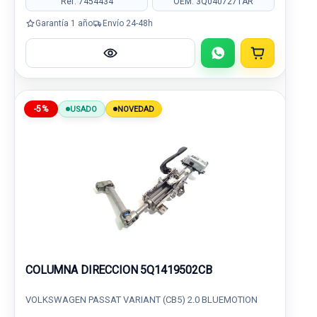
Ref: 7454434
OEM: 3Q0407271AR
Garantía 1 año
Envío 24-48h
-5%
USADO
NOVEDAD
COLUMNA DIRECCION 5Q1419502CB
VOLKSWAGEN PASSAT VARIANT (CB5) 2.0 BLUEMOTION