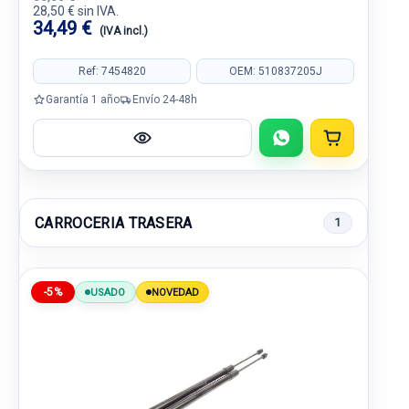
28,50 € sin IVA.
34,49 €
(IVA incl.)
Ref: 7454820
OEM: 510837205J
Garantía 1 año
Envío 24-48h
CARROCERIA TRASERA
1
-5%
USADO
NOVEDAD