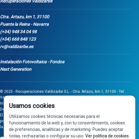
Recuperaciones Valdizarbe
Ctra. Artazu, km 1, 31100
Puente la Reina - Navarra
(+34) 948 34 04 98
(+34) 668 848 123
rv@valdizarbe.es
Instalación Fotovoltaica - Fondos
Next Generation
© 2025 - Recuperaciones Valdizarbe S.L. - Ctra. Artazu, km 1, 31100 - Tel:
948 340 498 / 668 848 123 - Puente la Reina - Navarra - CIF B31275837.
Inscrita en el Registro Mercantil de Navarra, Tomo 32, Folio 75, Hoja 525.
Usamos cookies
Desarrollado por
Seintosoft
El proyecto de inversión "0011-0558-2024-000008" ha sido subvencionado
Utilizamos cookies técnicas necesarias para el
por Gobierno de Navarra al amparo de la convocatoria de 2024 de Ayudas a
funcionamiento de la web y, con tu consentimiento, cookies
la inversión en pymes industriales
de preferencias, analíticas y de marketing. Puedes aceptar
todas, rechazarlas o configurar su uso.
Ver política de cookies