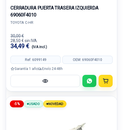
CERRADURA PUERTA TRASERA IZQUIERDA
69060F4010
TOYOTA C-HR
30,00 €
28,50 € sin IVA.
34,49 €
(IVA incl.)
Ref: 6099149
OEM: 69060F4010
Garantía 1 año
Envío 24-48h
-5%
USADO
NOVEDAD