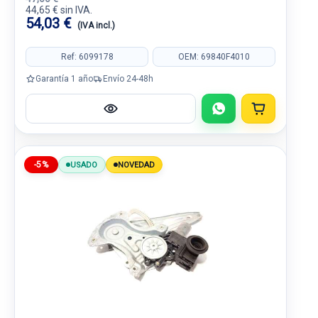
44,65 € sin IVA.
54,03 €
(IVA incl.)
Ref: 6099178
OEM: 69840F4010
Garantía 1 año
Envío 24-48h
-5%
USADO
NOVEDAD