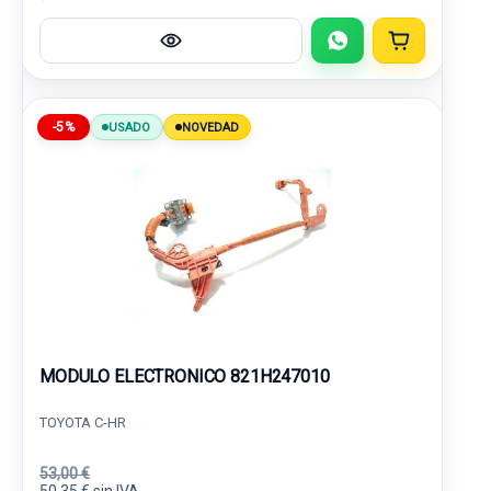
-5%
USADO
NOVEDAD
MODULO ELECTRONICO 821H247010
TOYOTA C-HR
53,00 €