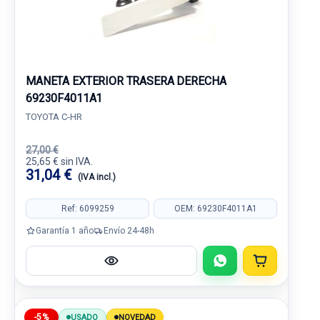
MANETA EXTERIOR TRASERA DERECHA
69230F4011A1
TOYOTA C-HR
27,00 €
25,65 € sin IVA.
31,04 €
(IVA incl.)
Ref: 6099259
OEM: 69230F4011A1
Garantía 1 año
Envío 24-48h
-5%
USADO
NOVEDAD