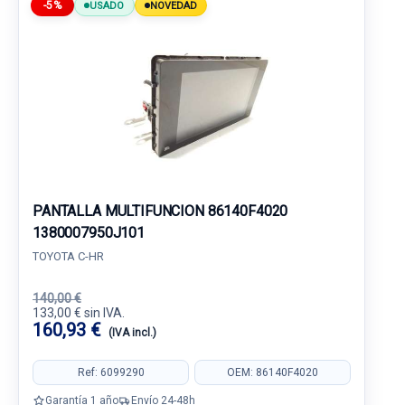
-5%
USADO
NOVEDAD
PANTALLA MULTIFUNCION 86140F4020
1380007950J101
TOYOTA C-HR
140,00 €
133,00 € sin IVA.
160,93 €
(IVA incl.)
Ref: 6099290
OEM: 86140F4020
Garantía 1 año
Envío 24-48h