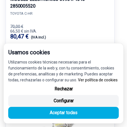
2850005520
TOYOTA C-HR
70,00 €
66,50 € sin IVA.
80,47 €
(IVA incl.)
Ref: 6107692
OEM: 89981F4040
Usamos cookies
Garantía 1 año
Envío 24-48h
Utilizamos cookies técnicas necesarias para el
funcionamiento de la web y, con tu consentimiento, cookies
de preferencias, analíticas y de marketing. Puedes aceptar
todas, rechazarlas o configurar su uso.
Ver política de cookies
Rechazar
-5%
USADO
NOVEDAD
Configurar
Aceptar todas