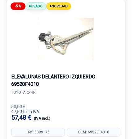
-5%
USADO
NOVEDAD
ELEVALUNAS DELANTERO IZQUIERDO
69520F4010
TOYOTA C-HR
50,00 €
47,50 € sin IVA.
57,48 €
(IVA incl.)
Ref: 6099176
OEM: 69520F4010