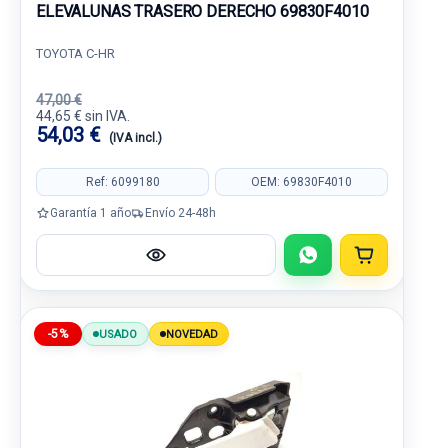
ELEVALUNAS TRASERO DERECHO 69830F4010
TOYOTA C-HR
47,00 €
44,65 € sin IVA.
54,03 €
(IVA incl.)
Ref: 6099180
OEM: 69830F4010
Garantía 1 año
Envío 24-48h
-5%
USADO
NOVEDAD