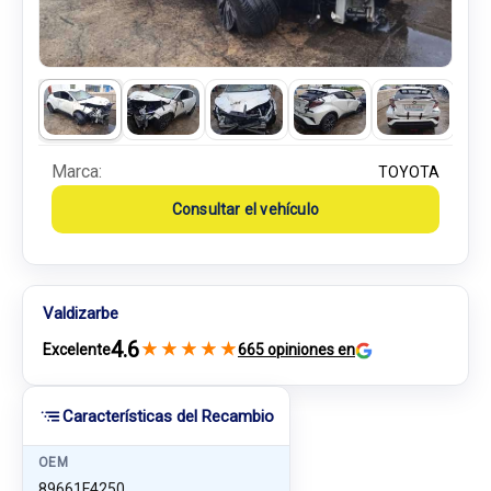
Marca:
TOYOTA
Consultar el vehículo
Valdizarbe
4.6
★
★
★
★
★
Excelente
665 opiniones en
Características del Recambio
OEM
89661F4250