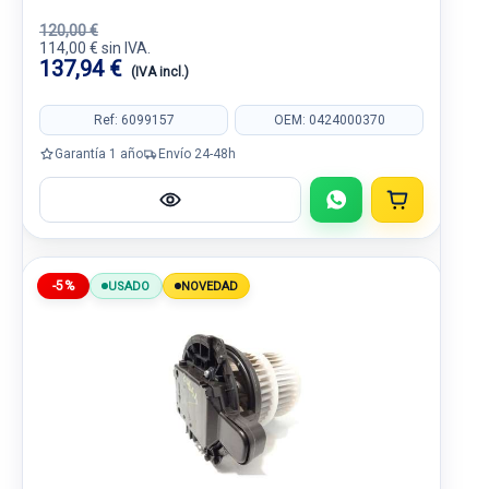
120,00 €
114,00 € sin IVA.
137,94 €
(IVA incl.)
Ref: 6099157
OEM: 0424000370
Garantía 1 año
Envío 24-48h
-5%
USADO
NOVEDAD