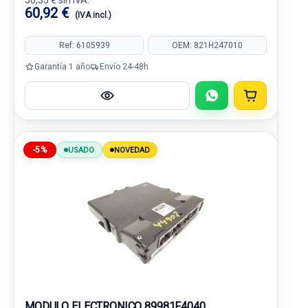
50,35 € sin IVA.
60,92 €
(IVA incl.)
Ref: 6105939
OEM: 821H247010
Garantía 1 año
Envío 24-48h
-5%
USADO
NOVEDAD
MODULO ELECTRONICO 89981F4040