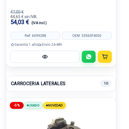
47,00 €
44,65 € sin IVA.
54,03 €
(IVA incl.)
Ref: 6099288
OEM: 33560F4050
Garantía 1 año
Envío 24-48h
CARROCERIA LATERALES
10
-5%
USADO
NOVEDAD