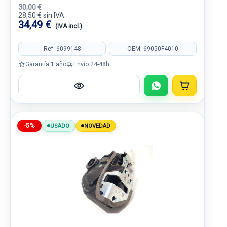
30,00 €
28,50 € sin IVA.
34,49 €
(IVA incl.)
Ref: 6099148
OEM: 69050F4010
Garantía 1 año
Envío 24-48h
-5%
USADO
NOVEDAD