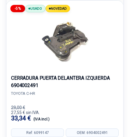
-5%
USADO
NOVEDAD
CERRADURA PUERTA DELANTERA IZQUIERDA
6904002491
TOYOTA C-HR
29,00 €
27,55 € sin IVA.
33,34 €
(IVA incl.)
Ref: 6099147
OEM: 6904002491