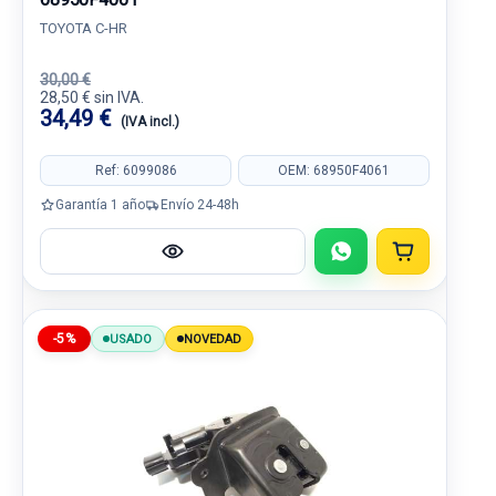
TOYOTA C-HR
30,00 €
28,50 € sin IVA.
34,49 €
(IVA incl.)
Ref: 6099086
OEM: 68950F4061
Garantía 1 año
Envío 24-48h
-5%
USADO
NOVEDAD