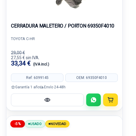
CERRADURA MALETERO / PORTON 69350F4010
TOYOTA C-HR
29,00 €
27,55 € sin IVA.
33,34 €
(IVA incl.)
Ref: 6099145
OEM: 69350F4010
Garantía 1 año
Envío 24-48h
-5%
USADO
NOVEDAD