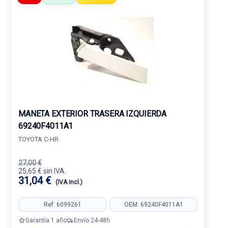
MANETA EXTERIOR TRASERA IZQUIERDA
69240F4011A1
TOYOTA C-HR
27,00 €
25,65 € sin IVA.
31,04 €
(IVA incl.)
Ref: 6099261
OEM: 69240F4011A1
Garantía 1 año
Envío 24-48h