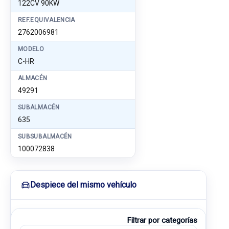
122CV 90KW
REF.EQUIVALENCIA
2762006981
MODELO
C-HR
ALMACÉN
49291
SUBALMACÉN
635
SUBSUBALMACÉN
100072838
Despiece del mismo vehículo
Filtrar por categorías