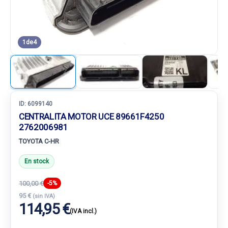
1
de
4
ID:
6099140
CENTRALITA MOTOR UCE 89661F4250
2762006981
TOYOTA C-HR
En stock
100,00 €
-5%
95 €
(sin IVA)
114,95 €
(IVA incl.)