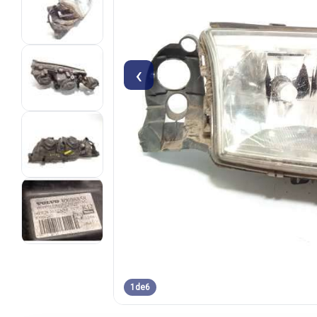
‹
1
de
6