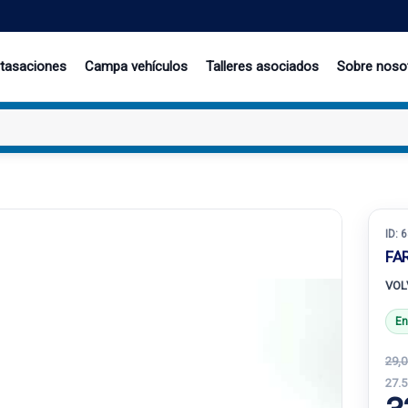
 tasaciones
Campa vehículos
Talleres asociados
Sobre noso
ID:
6
FA
VOL
En
29,0
27.