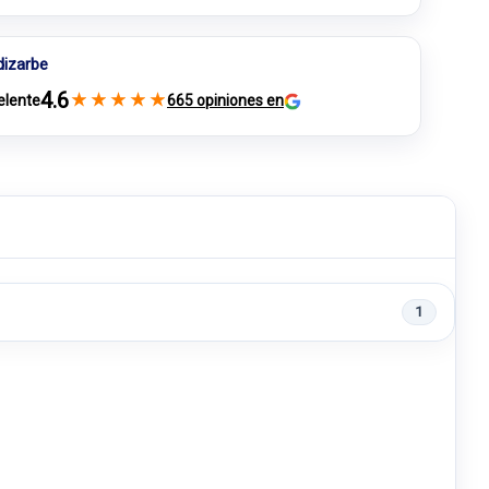
dizarbe
4.6
★
★
★
★
★
elente
665 opiniones en
1