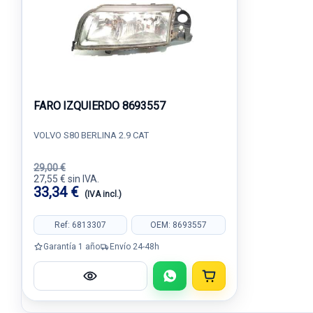
FARO IZQUIERDO 8693557
VOLVO S80 BERLINA 2.9 CAT
29,00 €
27,55 € sin IVA.
33,34 €
(IVA incl.)
Ref: 6813307
OEM: 8693557
Garantía 1 año
Envío 24-48h