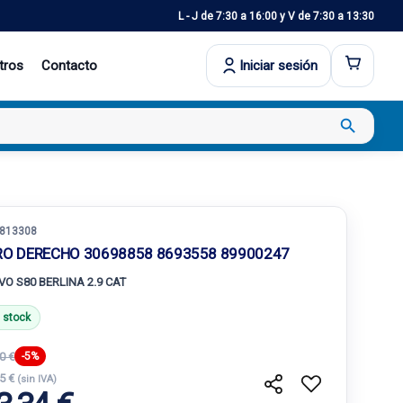
L - J de 7:30 a 16:00 y V de 7:30 a 13:30
tros
Contacto
Iniciar sesión
search
813308
RO DERECHO 30698858 8693558 89900247
VO S80 BERLINA 2.9 CAT
 stock
0 €
-5%
55 €
(sin IVA)