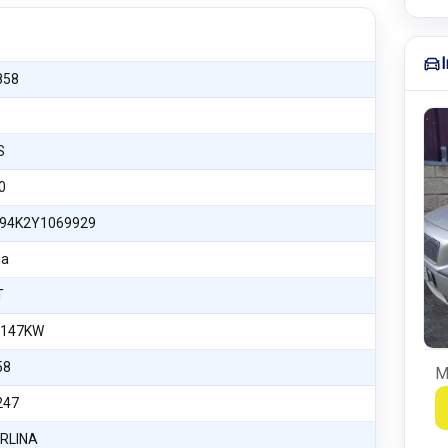
858
S
0
94K2Y1069929
na
T
 147KW
58
M
247
ERLINA