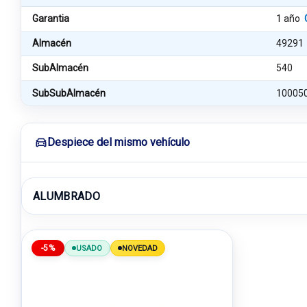
Garantia
1 año
Almacén
49291
SubAlmacén
540
SubSubAlmacén
10005
Despiece del mismo vehículo
ALUMBRADO
-5%
USADO
NOVEDAD