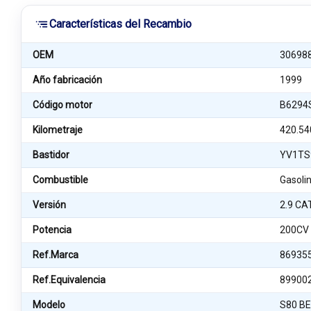
Características del Recambio
OEM
30698
Año fabricación
1999
Código motor
B6294
Kilometraje
420.54
Bastidor
YV1TS
Combustible
Gasoli
Versión
2.9 CA
Potencia
200CV
Ref.Marca
86935
Ref.Equivalencia
89900
Modelo
S80 B