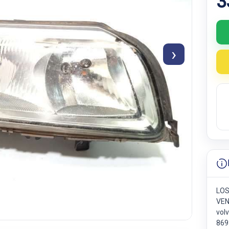
3
›
LOS
VEN
vol
869