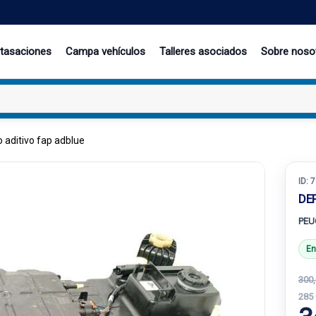
 tasaciones
Campa vehículos
Talleres asociados
Sobre noso
 aditivo fap adblue
ID:
7
DE
PEU
En
300,
285