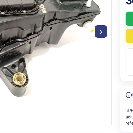
3
›
URE
adit
ref