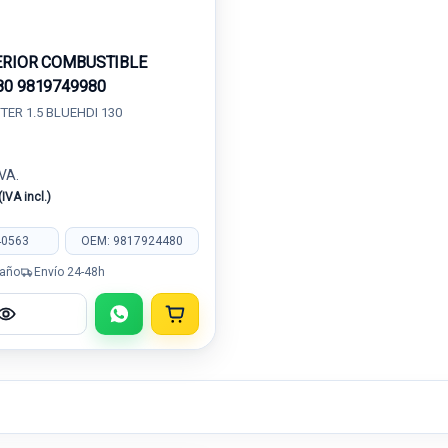
ERIOR COMBUSTIBLE
80 9819749980
TER 1.5 BLUEHDI 130
IVA.
(IVA incl.)
40563
OEM: 9817924480
 año
Envío 24-48h