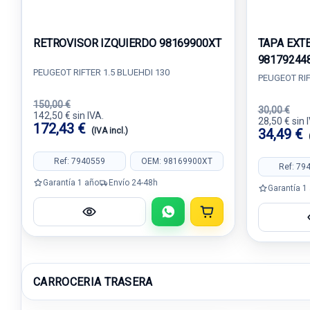
RETROVISOR IZQUIERDO 98169900XT
TAPA EXT
98179244
PEUGEOT RIFTER 1.5 BLUEHDI 130
PEUGEOT RIF
150,00 €
30,00 €
142,50 € sin IVA.
28,50 € sin 
172,43 €
(IVA incl.)
34,49 €
Ref: 7940559
OEM: 98169900XT
Ref: 79
Garantía 1 año
Envío 24-48h
Garantía 1
CARROCERIA TRASERA