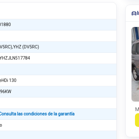
01880
V5RC),YHZ (DV5RC)
YHZJLN517784
ueHDi 130
 96KW
R
M
Consulta las condiciones de la garantía
o