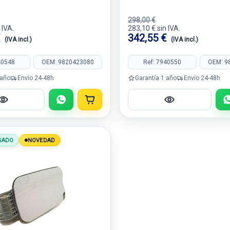
298,00 €
 IVA.
283,10 € sin IVA.
€
342,55 €
(IVA incl.)
(IVA incl.)
40548
OEM: 9820423080
Ref: 7940550
OEM: 9
 año
Envío 24-48h
Garantía 1 año
Envío 24-48h
SADO
NOVEDAD