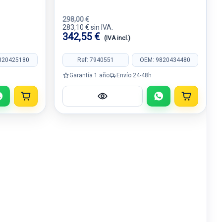
298,00 €
283,10 € sin IVA.
342,55 €
(IVA incl.)
820425180
Ref: 7940551
OEM: 9820434480
Garantía 1 año
Envío 24-48h