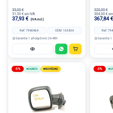
33,00 €
320,00 €
31,35 € sin IVA.
304,00 € sin
37,93 €
367,84 
(IVA incl.)
Ref: 7940464
OEM: 163434
Ref: 79
Garantía 1 año
Envío 24-48h
Garantía 1
-5%
-5%
USADO
NOVEDAD
U