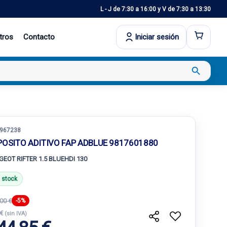
L - J de 7:30 a 16:00 y V de 7:30 a 13:30
tros
Contacto
Iniciar sesión
search
967238
POSITO ADITIVO FAP ADBLUE 9817601880
GEOT RIFTER 1.5 BLUEHDI 130
 stock
00 €
-5%
 €
(sin IVA)