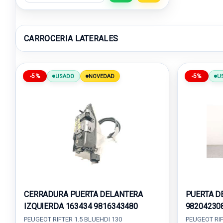
CARROCERIA LATERALES
-5%
-5%
USADO
NOVEDAD
U
CERRADURA PUERTA DELANTERA
PUERTA D
IZQUIERDA 163434 9816343480
98204230
PEUGEOT RIFTER 1.5 BLUEHDI 130
PEUGEOT RIF