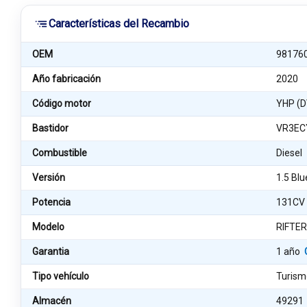
Características del Recambio
OEM
98176
Año fabricación
2020
Código motor
YHP (D
Bastidor
VR3EC
Combustible
Diesel
Versión
1.5 Bl
Potencia
131CV
Modelo
RIFTE
Garantia
1 año
Tipo vehículo
Turism
Almacén
49291