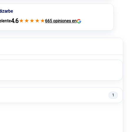
dizarbe
4.6
★
★
★
★
★
elente
665 opiniones en
1