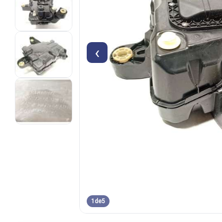
‹
1
de
5