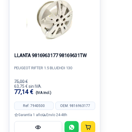
LLANTA 9816963177 98169631TW
PEUGEOT RIFTER 1.5 BLUEHDI 130
75,00 €
63,75 € sin IVA.
77,14 €
(IVA incl.)
Ref: 7940500
OEM: 9816963177
Garantía 1 año
Envío 24-48h