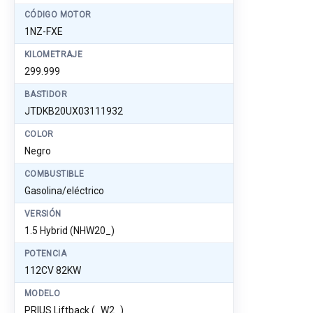
CÓDIGO MOTOR
1NZ-FXE
KILOMETRAJE
299.999
BASTIDOR
JTDKB20UX03111932
COLOR
Negro
COMBUSTIBLE
Gasolina/eléctrico
VERSIÓN
1.5 Hybrid (NHW20_)
POTENCIA
112CV 82KW
MODELO
PRIUS Liftback (_W2_)