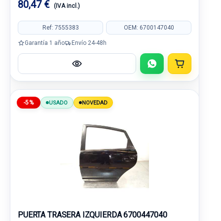
80,47 €
(IVA incl.)
Ref: 7555383
OEM: 6700147040
Garantía 1 año
Envío 24-48h
-5%
USADO
NOVEDAD
PUERTA TRASERA IZQUIERDA 6700447040