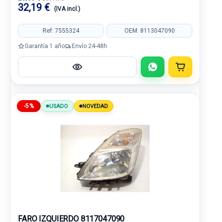
32,19 €
(IVA incl.)
Ref: 7555324
OEM: 8113047090
Garantía 1 año
Envío 24-48h
-5%
USADO
NOVEDAD
FARO IZQUIERDO 8117047090