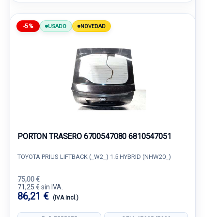
-5%
USADO
NOVEDAD
PORTON TRASERO 6700547080 6810547051
TOYOTA PRIUS LIFTBACK (_W2_) 1.5 HYBRID (NHW20_)
75,00 €
71,25 € sin IVA.
86,21 €
(IVA incl.)