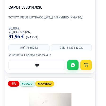
CAPOT 5330147030
TOYOTA PRIUS LIFTBACK (_W2_) 1.5 HYBRID (NHW20_)
80,00 €
76,00 € sin IVA.
91,96 €
(IVA incl.)
Ref: 7555283
OEM: 5330147030
Garantía 1 año
Envío 24-48h
-5%
USADO
NOVEDAD