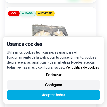
-5%
USADO
NOVEDAD
Usamos cookies
Utilizamos cookies técnicas necesarias para el
funcionamiento de la web y, con tu consentimiento, cookies
de preferencias, analíticas y de marketing. Puedes aceptar
todas, rechazarlas o configurar su uso.
ELECTROVENTILADOR 1680007250 1680007421
Ver política de cookies
1671121100
Rechazar
TOYOTA PRIUS LIFTBACK (_W2_) 1.5 HYBRID (NHW20_)
Configurar
45,00 €
42,75 € sin IVA.
Aceptar todas
51,73 €
(IVA incl.)