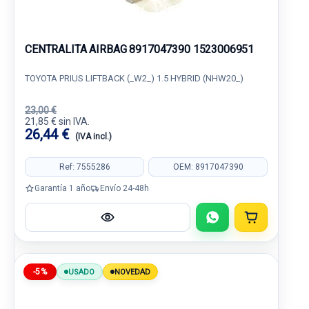
CENTRALITA AIRBAG 8917047390 1523006951
TOYOTA PRIUS LIFTBACK (_W2_) 1.5 HYBRID (NHW20_)
23,00 €
21,85 € sin IVA.
26,44 €
(IVA incl.)
Ref: 7555286
OEM: 8917047390
Garantía 1 año
Envío 24-48h
-5%
USADO
NOVEDAD