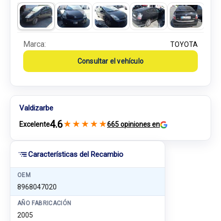
Marca:
TOYOTA
Consultar el vehículo
Valdizarbe
4.6
★
★
★
★
★
Excelente
665 opiniones en
Características del Recambio
OEM
8968047020
AÑO FABRICACIÓN
2005