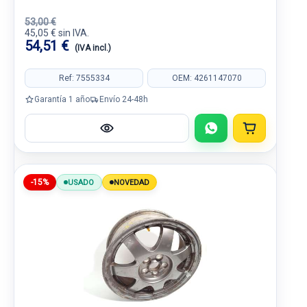
53,00 €
45,05 € sin IVA.
54,51 €
(IVA incl.)
Ref: 7555334
OEM: 4261147070
Garantía 1 año
Envío 24-48h
-15%
USADO
NOVEDAD