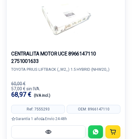
CENTRALITA MOTOR UCE 8966147110
2751001633
TOYOTA PRIUS LIFTBACK (_W2_) 1.5 HYBRID (NHW20_)
60,00 €
57,00 € sin IVA.
68,97 €
(IVA incl.)
Ref: 7555293
OEM: 8966147110
Garantía 1 año
Envío 24-48h