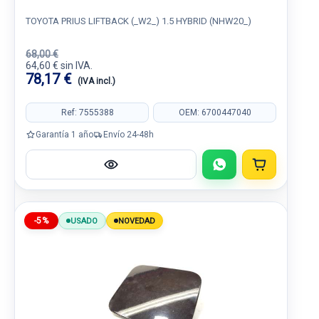
TOYOTA PRIUS LIFTBACK (_W2_) 1.5 HYBRID (NHW20_)
68,00 €
64,60 € sin IVA.
78,17 €
(IVA incl.)
Ref: 7555388
OEM: 6700447040
Garantía 1 año
Envío 24-48h
-5%
USADO
NOVEDAD