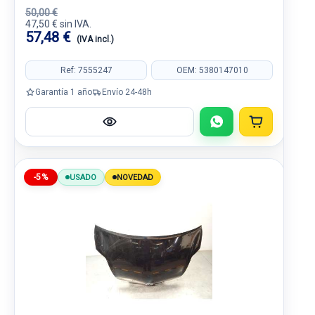
50,00 €
47,50 € sin IVA.
57,48 €
(IVA incl.)
Ref: 7555247
OEM: 5380147010
Garantía 1 año
Envío 24-48h
-5%
USADO
NOVEDAD