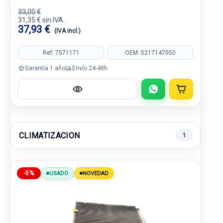
33,00 €
31,35 € sin IVA.
37,93 €
(IVA incl.)
Ref: 7571171
OEM: 5217147050
Garantía 1 año
Envío 24-48h
CLIMATIZACION
1
-5%
USADO
NOVEDAD