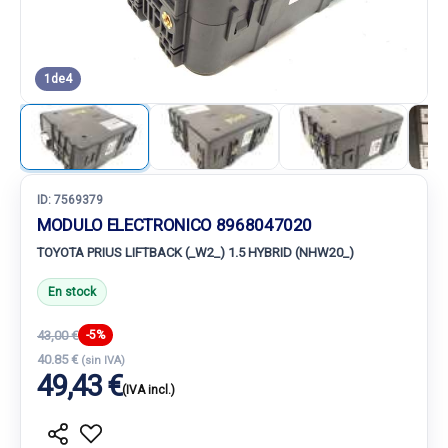
1
de
4
ID:
7569379
MODULO ELECTRONICO 8968047020
TOYOTA PRIUS LIFTBACK (_W2_) 1.5 HYBRID (NHW20_)
En stock
43,00 €
-5%
40.85 €
(sin IVA)
49,43 €
(IVA incl.)