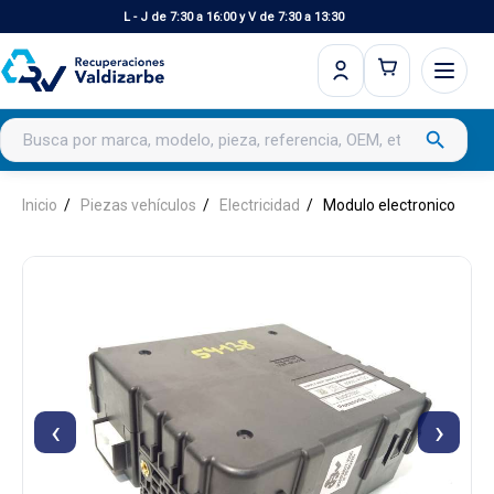
L - J de 7:30 a 16:00 y V de 7:30 a 13:30
Buscar productos
search
Inicio
Piezas vehículos
Electricidad
Modulo electronico
‹
›