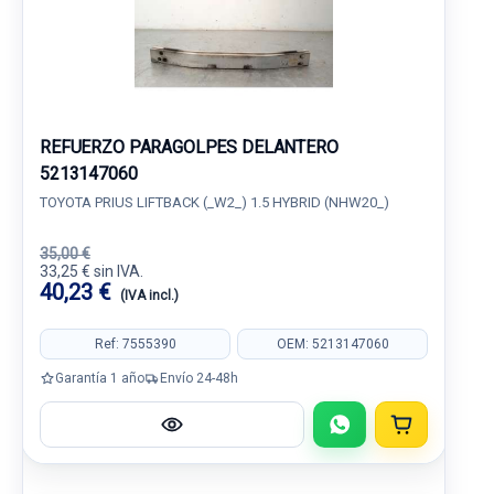
REFUERZO PARAGOLPES DELANTERO
5213147060
TOYOTA PRIUS LIFTBACK (_W2_) 1.5 HYBRID (NHW20_)
35,00 €
33,25 € sin IVA.
40,23 €
(IVA incl.)
Ref: 7555390
OEM: 5213147060
Garantía 1 año
Envío 24-48h