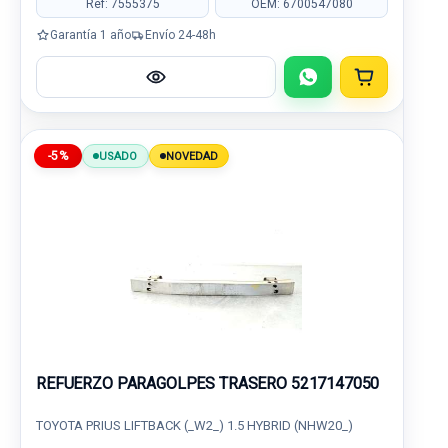
Ref: 7555375
OEM: 6700547080
Garantía 1 año
Envío 24-48h
-5%
USADO
NOVEDAD
REFUERZO PARAGOLPES TRASERO 5217147050
TOYOTA PRIUS LIFTBACK (_W2_) 1.5 HYBRID (NHW20_)