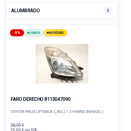
ALUMBRADO
2
-5%
USADO
NOVEDAD
FARO DERECHO 8113047090
TOYOTA PRIUS LIFTBACK (_W2_) 1.5 HYBRID (NHW20_)
28,00 €
26,60 € sin IVA.