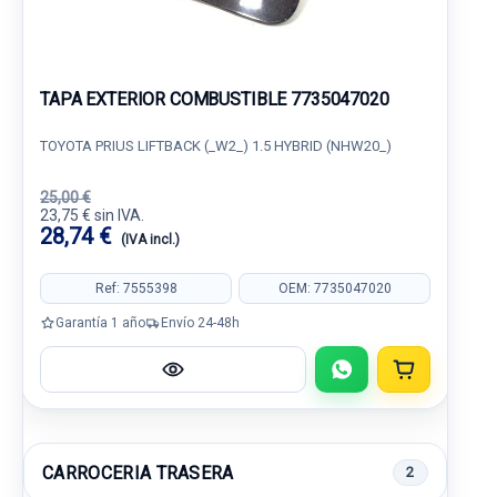
TAPA EXTERIOR COMBUSTIBLE 7735047020
TOYOTA PRIUS LIFTBACK (_W2_) 1.5 HYBRID (NHW20_)
25,00 €
23,75 € sin IVA.
28,74 €
(IVA incl.)
Ref: 7555398
OEM: 7735047020
Garantía 1 año
Envío 24-48h
CARROCERIA TRASERA
2