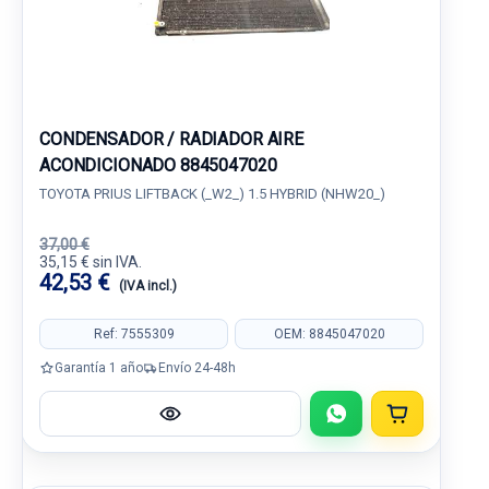
CONDENSADOR / RADIADOR AIRE
ACONDICIONADO 8845047020
TOYOTA PRIUS LIFTBACK (_W2_) 1.5 HYBRID (NHW20_)
37,00 €
35,15 € sin IVA.
42,53 €
(IVA incl.)
Ref: 7555309
OEM: 8845047020
Garantía 1 año
Envío 24-48h