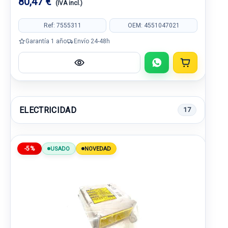
80,47 €
(IVA incl.)
Ref: 7555311
OEM: 4551047021
Garantía 1 año
Envío 24-48h
ELECTRICIDAD
17
-5%
USADO
NOVEDAD