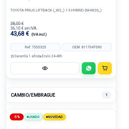
TOYOTA PRIUS LIFTBACK (_W2_) 1.5 HYBRID (NHW20_)
38,00 €
36,10 € sin IVA.
43,68 €
(IVA incl.)
Ref: 7555325
OEM: 8117047090
Garantía 1 año
Envío 24-48h
CAMBIO/EMBRAGUE
1
-5%
USADO
NOVEDAD