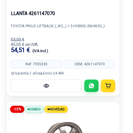
LLANTA 4261147070
TOYOTA PRIUS LIFTBACK (_W2_) 1.5 HYBRID (NHW20_)
53,00 €
45,05 € sin IVA.
54,51 €
(IVA incl.)
Ref: 7555335
OEM: 4261147070
Garantía 1 año
Envío 24-48h
-15%
USADO
NOVEDAD