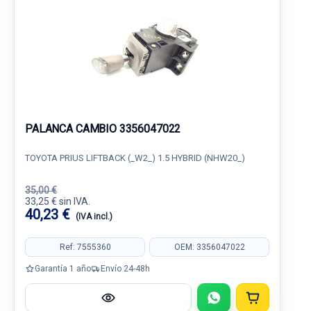
PALANCA CAMBIO 3356047022
TOYOTA PRIUS LIFTBACK (_W2_) 1.5 HYBRID (NHW20_)
35,00 €
33,25 € sin IVA.
40,23 €
(IVA incl.)
Ref: 7555360
OEM: 3356047022
Garantía 1 año
Envío 24-48h