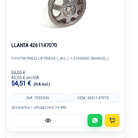
LLANTA 4261147070
TOYOTA PRIUS LIFTBACK (_W2_) 1.5 HYBRID (NHW20_)
53,00 €
45,05 € sin IVA.
54,51 €
(IVA incl.)
Ref: 7555336
OEM: 4261147070
Garantía 1 año
Envío 24-48h