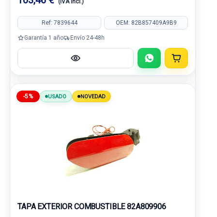
103,46 €
(IVA incl.)
Ref: 7839644
OEM: 82B857409A9B9
Garantía 1 año
Envío 24-48h
-5%
USADO
NOVEDAD
TAPA EXTERIOR COMBUSTIBLE 82A809906