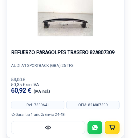
REFUERZO PARAGOLPES TRASERO 82A807309
AUDI A1 SPORTBACK (GBA) 25 TFSI
53,00 €
50,35 € sin IVA.
60,92 €
(IVA incl.)
Ref: 7839641
OEM: 82A807309
Garantía 1 año
Envío 24-48h