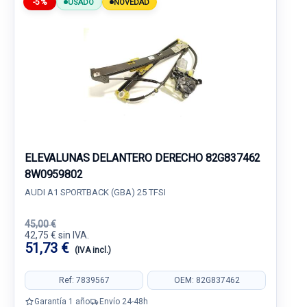
-5%
USADO
NOVEDAD
ELEVALUNAS DELANTERO DERECHO 82G837462
8W0959802
AUDI A1 SPORTBACK (GBA) 25 TFSI
45,00 €
42,75 € sin IVA.
51,73 €
(IVA incl.)
Ref: 7839567
OEM: 82G837462
Garantía 1 año
Envío 24-48h