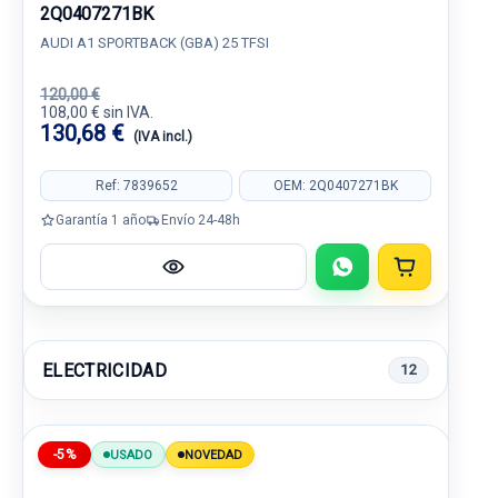
2Q0407271BK
AUDI A1 SPORTBACK (GBA) 25 TFSI
120,00 €
108,00 € sin IVA.
130,68 €
(IVA incl.)
Ref: 7839652
OEM: 2Q0407271BK
Garantía 1 año
Envío 24-48h
ELECTRICIDAD
12
-5%
USADO
NOVEDAD