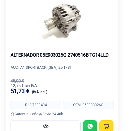
ALTERNADOR 05E903026Q 2740516B TG14LLD
AUDI A1 SPORTBACK (GBA) 25 TFSI
45,00 €
42,75 € sin IVA.
51,73 €
(IVA incl.)
Ref: 7839494
OEM: 05E903026Q
Garantía 1 año
Envío 24-48h