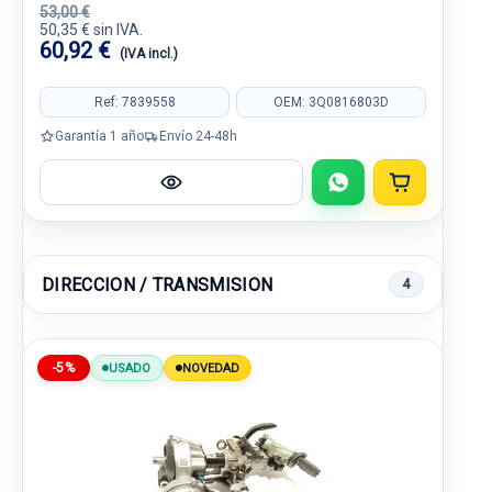
53,00 €
50,35 € sin IVA.
60,92 €
(IVA incl.)
Ref: 7839558
OEM: 3Q0816803D
Garantía 1 año
Envío 24-48h
DIRECCION / TRANSMISION
4
-5%
USADO
NOVEDAD