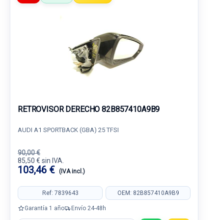
RETROVISOR DERECHO 82B857410A9B9
AUDI A1 SPORTBACK (GBA) 25 TFSI
90,00 €
85,50 € sin IVA.
103,46 €
(IVA incl.)
Ref: 7839643
OEM: 82B857410A9B9
Garantía 1 año
Envío 24-48h