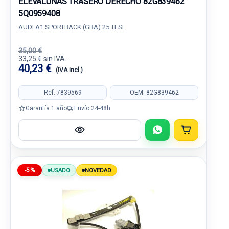
ELEVALUNAS TRASERO DERECHO 82G839462
5Q0959408
AUDI A1 SPORTBACK (GBA) 25 TFSI
35,00 €
33,25 € sin IVA.
40,23 €
(IVA incl.)
Ref: 7839569
OEM: 82G839462
Garantía 1 año
Envío 24-48h
-5%
USADO
NOVEDAD