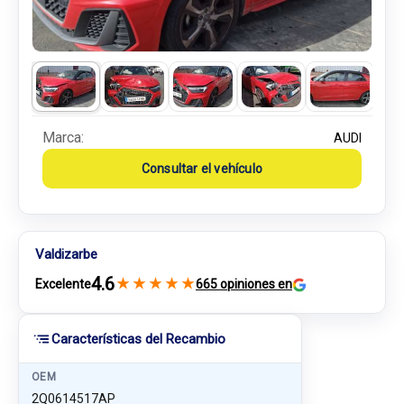
Marca:
AUDI
Consultar el vehículo
Valdizarbe
4.6
★
★
★
★
★
Excelente
665 opiniones en
Características del Recambio
OEM
2Q0614517AP