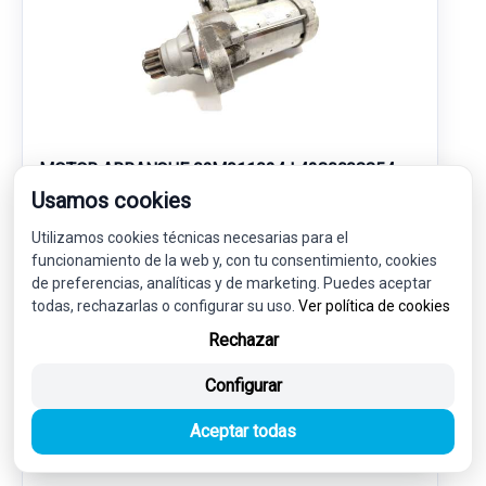
MOTOR ARRANQUE 02M911024J 4280008854
Usamos cookies
AUDI A1 SPORTBACK (GBA) 25 TFSI
Utilizamos cookies técnicas necesarias para el
funcionamiento de la web y, con tu consentimiento, cookies
33,00 €
de preferencias, analíticas y de marketing. Puedes aceptar
31,35 € sin IVA.
37,93 €
todas, rechazarlas o configurar su uso.
Ver política de cookies
(IVA incl.)
Rechazar
Ref: 7839604
OEM: 02M911024J
Configurar
Garantía 1 año
Envío 24-48h
Aceptar todas