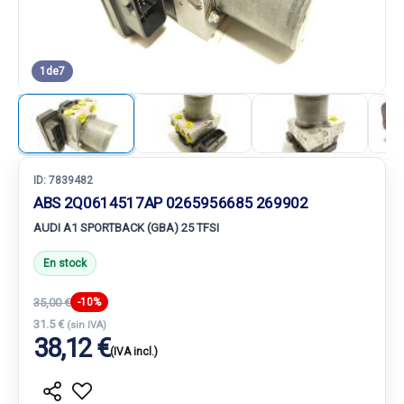
1
de
7
ID:
7839482
ABS 2Q0614517AP 0265956685 269902
AUDI A1 SPORTBACK (GBA) 25 TFSI
En stock
35,00 €
-10%
31.5 €
(sin IVA)
38,12 €
(IVA incl.)