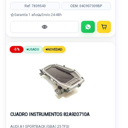
Ref: 7839543
OEM: 04C907309BP
Garantía 1 año
Envío 24-48h
-5%
USADO
NOVEDAD
CUADRO INSTRUMENTOS 82A920710A
AUDI A1 SPORTBACK (GBA) 25 TFSI