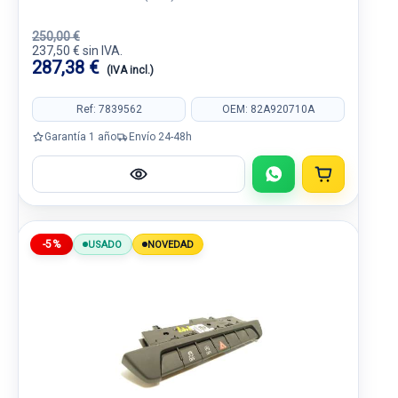
250,00 €
237,50 € sin IVA.
287,38 €
(IVA incl.)
Ref: 7839562
OEM: 82A920710A
Garantía 1 año
Envío 24-48h
-5%
USADO
NOVEDAD