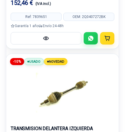
152,46 €
(IVA incl.)
Ref: 7839651
OEM: 2Q0407272BK
Garantía 1 año
Envío 24-48h
-10%
USADO
NOVEDAD
TRANSMISION DELANTERA IZQUIERDA