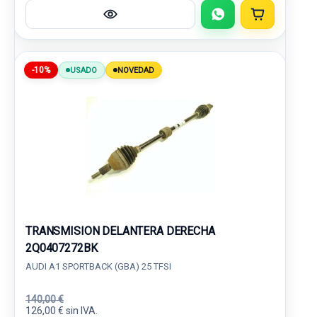
-10%
USADO
NOVEDAD
TRANSMISION DELANTERA DERECHA
2Q0407272BK
AUDI A1 SPORTBACK (GBA) 25 TFSI
140,00 €
126,00 € sin IVA.