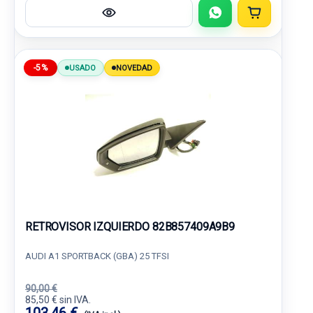
-5%
USADO
NOVEDAD
RETROVISOR IZQUIERDO 82B857409A9B9
AUDI A1 SPORTBACK (GBA) 25 TFSI
90,00 €
85,50 € sin IVA.