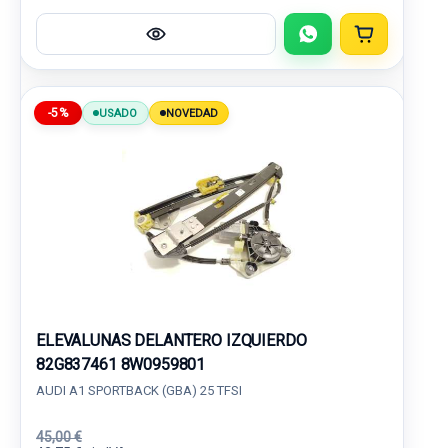
-5%
USADO
NOVEDAD
ELEVALUNAS DELANTERO IZQUIERDO
82G837461 8W0959801
AUDI A1 SPORTBACK (GBA) 25 TFSI
45,00 €