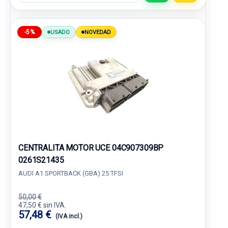
-5%
USADO
NOVEDAD
CENTRALITA MOTOR UCE 04C907309BP
0261S21435
AUDI A1 SPORTBACK (GBA) 25 TFSI
50,00 €
47,50 € sin IVA.
57,48 €
(IVA incl.)