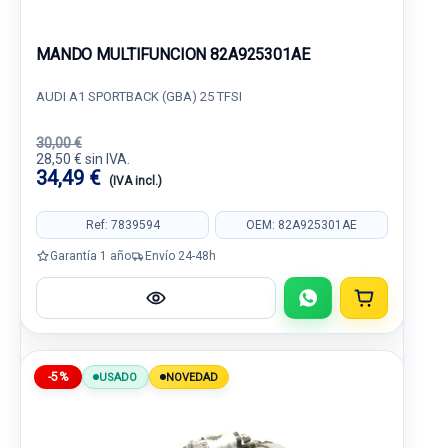
MANDO MULTIFUNCION 82A925301AE
AUDI A1 SPORTBACK (GBA) 25 TFSI
30,00 €
28,50 € sin IVA.
34,49 €
(IVA incl.)
Ref: 7839594
OEM: 82A925301AE
Garantía 1 año
Envío 24-48h
-5%
USADO
NOVEDAD