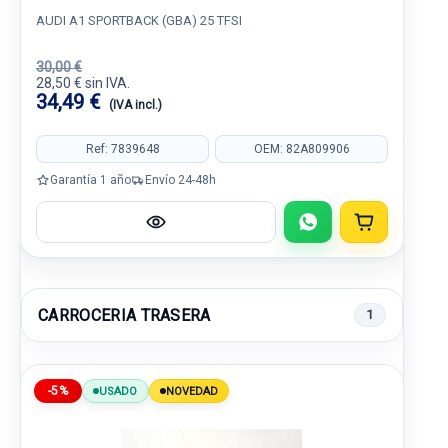
AUDI A1 SPORTBACK (GBA) 25 TFSI
30,00 €
28,50 € sin IVA.
34,49 €
(IVA incl.)
Ref: 7839648
OEM: 82A809906
Garantía 1 año
Envío 24-48h
CARROCERIA TRASERA
1
-5%
USADO
NOVEDAD