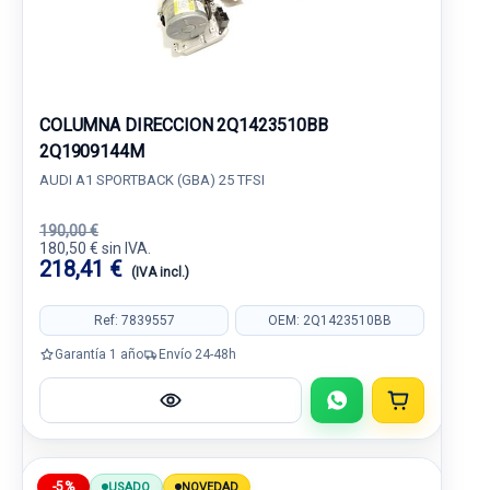
COLUMNA DIRECCION 2Q1423510BB
2Q1909144M
AUDI A1 SPORTBACK (GBA) 25 TFSI
190,00 €
180,50 € sin IVA.
218,41 €
(IVA incl.)
Ref: 7839557
OEM: 2Q1423510BB
Garantía 1 año
Envío 24-48h
-5%
USADO
NOVEDAD