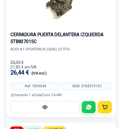
CERRADURA PUERTA DELANTERA IZQUIERDA
5TB837015C
AUDI A1 SPORTBACK (GBA) 25 TFSI
23,00 €
21,85 € sin IVA.
26,44 €
(IVA incl.)
Ref: 7839549
OEM: 5TB837015C
Garantía 1 año
Envío 24-48h