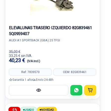
ELEVALUNAS TRASERO IZQUIERDO 82G839461
5Q0959407
AUDI A1 SPORTBACK (GBA) 25 TFSI
35,00 €
33,25 € sin IVA.
40,23 €
(IVA incl.)
Ref: 7839570
OEM: 82G839461
Garantía 1 año
Envío 24-48h
-5%
USADO
NOVEDAD