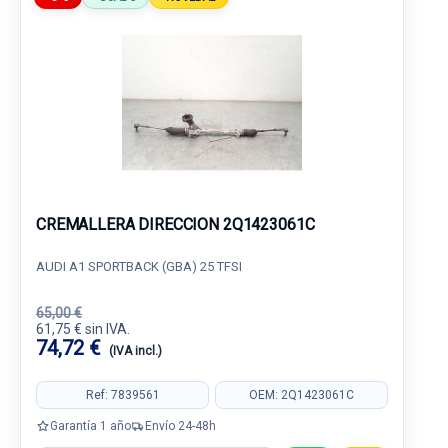
CREMALLERA DIRECCION 2Q1423061C
AUDI A1 SPORTBACK (GBA) 25 TFSI
65,00 €
61,75 € sin IVA.
74,72 €
(IVA incl.)
Ref: 7839561
OEM: 2Q1423061C
Garantía 1 año
Envío 24-48h