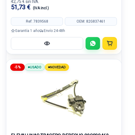
42,75 € sin IVA.
51,73 €
(IVA incl.)
Ref: 7839568
OEM: 82G837461
Garantía 1 año
Envío 24-48h
-5%
USADO
NOVEDAD