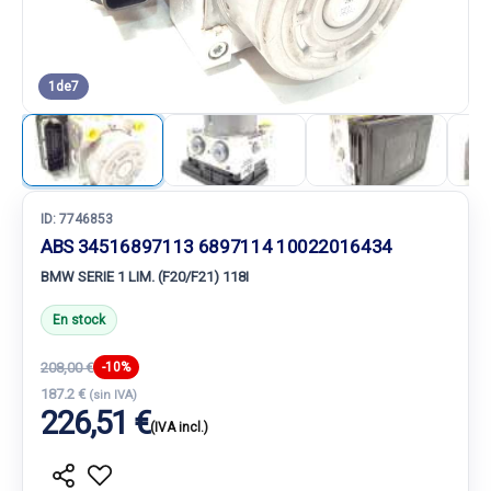
1
de
7
ID:
7746853
ABS 34516897113 6897114 10022016434
BMW SERIE 1 LIM. (F20/F21) 118I
En stock
208,00 €
-10%
187.2 €
(sin IVA)
226,51 €
(IVA incl.)