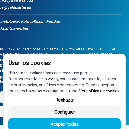
(+34) 668 848 123
rv@valdizarbe.es
Instalación Fotovoltaica - Fondos
Next Generation
© 2025 - Recuperaciones Valdizarbe S.L. - Ctra. Artazu, km 1, 31100 - Tel:
948 340 498 / 668 848 123 - Puente la Reina - Navarra - CIF B31275837.
Inscrita en el Registro Mercantil de Navarra, Tomo 32, Folio 75, Hoja 525.
Usamos cookies
Desarrollado por
Seintosoft
El proyecto de inversión "0011-0558-2024-000008" ha sido subvencionado
Utilizamos cookies técnicas necesarias para el
por Gobierno de Navarra al amparo de la convocatoria de 2024 de Ayudas a
funcionamiento de la web y, con tu consentimiento, cookies
la inversión en pymes industriales
de preferencias, analíticas y de marketing. Puedes aceptar
todas, rechazarlas o configurar su uso.
Ver política de cookies
VISA
PayPal
Rechazar
bizum
Configurar
Aceptar todas