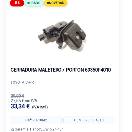
-5%
USADO
NOVEDAD
CERRADURA MALETERO / PORTON 69350F4010
TOYOTA C-HR
29,00 €
27,55 € sin IVA.
33,34 €
(IVA incl.)
Ref: 7373042
OEM: 69350F4010
Garantía 1 año
Envío 24-48h