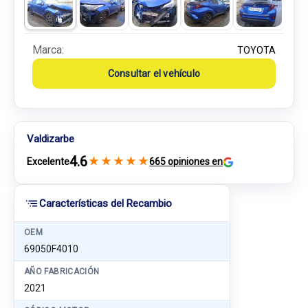
Marca:
TOYOTA
Consultar el vehículo
Valdizarbe
4.6
★
★
★
★
★
Excelente
665 opiniones en
Características del Recambio
OEM
69050F4010
AÑO FABRICACIÓN
2021