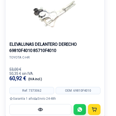
ELEVALUNAS DELANTERO DERECHO
69810F4010 85710F4010
TOYOTA C-HR
53,00 €
50,35 € sin IVA.
60,92 €
(IVA incl.)
Ref: 7373062
OEM: 69810F4010
Garantía 1 año
Envío 24-48h