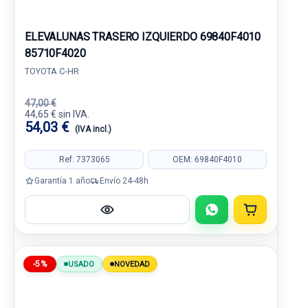
ELEVALUNAS TRASERO IZQUIERDO 69840F4010
85710F4020
TOYOTA C-HR
47,00 €
44,65 € sin IVA.
54,03 €
(IVA incl.)
Ref: 7373065
OEM: 69840F4010
Garantía 1 año
Envío 24-48h
-5%
USADO
NOVEDAD