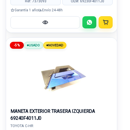
Ref: 7373093
OEM: 69230F4011J0
Garantía 1 año
Envío 24-48h
-5%
USADO
NOVEDAD
MANETA EXTERIOR TRASERA IZQUIERDA
69240F4011J0
TOYOTA C-HR