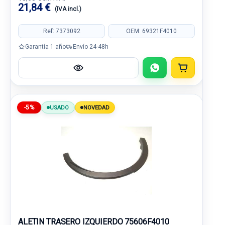
21,84 €
(IVA incl.)
Ref: 7373092
OEM: 69321F4010
Garantía 1 año
Envío 24-48h
-5%
USADO
NOVEDAD
ALETIN TRASERO IZQUIERDO 75606F4010