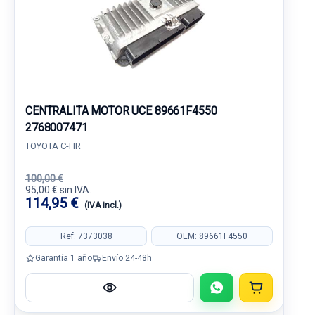
CENTRALITA MOTOR UCE 89661F4550
2768007471
TOYOTA C-HR
100,00 €
95,00 € sin IVA.
114,95 €
(IVA incl.)
Ref: 7373038
OEM: 89661F4550
Garantía 1 año
Envío 24-48h