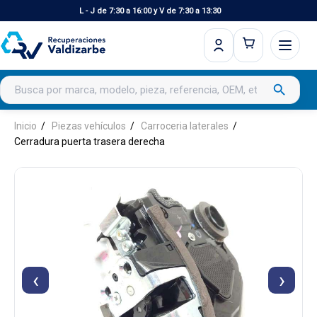
L - J de 7:30 a 16:00 y V de 7:30 a 13:30
Buscar productos
search
Inicio
Piezas vehículos
Carroceria laterales
Cerradura puerta trasera derecha
‹
›