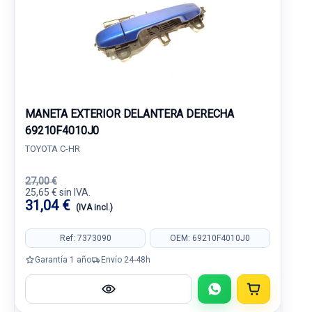
MANETA EXTERIOR DELANTERA DERECHA
69210F4010J0
TOYOTA C-HR
27,00 €
25,65 € sin IVA.
31,04 €
(IVA incl.)
Ref: 7373090
OEM: 69210F4010J0
Garantía 1 año
Envío 24-48h