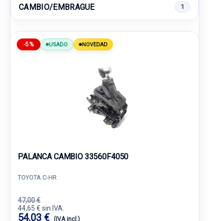
CAMBIO/EMBRAGUE
1
-5%
USADO
NOVEDAD
PALANCA CAMBIO 33560F4050
TOYOTA C-HR
47,00 €
44,65 € sin IVA.
54,03 €
(IVA incl.)