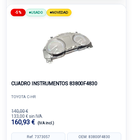
-5%
USADO
NOVEDAD
CUADRO INSTRUMENTOS 83800F4830
TOYOTA C-HR
140,00 €
133,00 € sin IVA.
160,93 €
(IVA incl.)
Ref: 7373057
OEM: 83800F4830