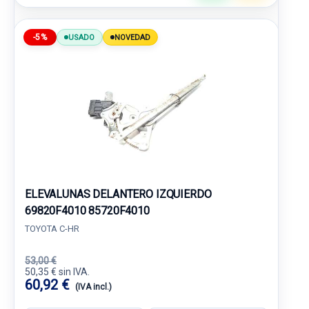
-5%
USADO
NOVEDAD
ELEVALUNAS DELANTERO IZQUIERDO
69820F4010 85720F4010
TOYOTA C-HR
53,00 €
50,35 € sin IVA.
60,92 €
(IVA incl.)