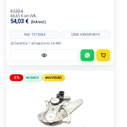
47,00 €
44,65 € sin IVA.
54,03 €
(IVA incl.)
Ref: 7373064
OEM: 69830F4010
Garantía 1 año
Envío 24-48h
-5%
USADO
NOVEDAD