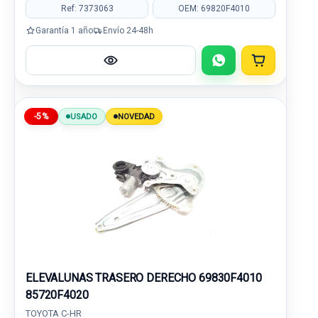
Ref: 7373063
OEM: 69820F4010
Garantía 1 año
Envío 24-48h
-5%
USADO
NOVEDAD
ELEVALUNAS TRASERO DERECHO 69830F4010
85720F4020
TOYOTA C-HR