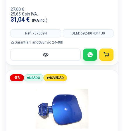
27,00 €
25,65 € sin IVA.
31,04 €
(IVA incl.)
Ref: 7373094
OEM: 69240F4011J0
Garantía 1 año
Envío 24-48h
-5%
USADO
NOVEDAD