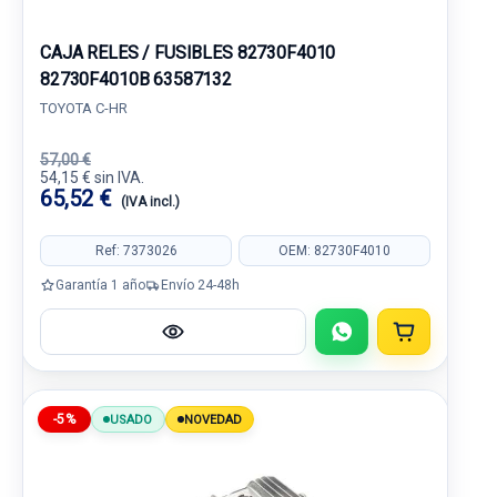
CAJA RELES / FUSIBLES 82730F4010
82730F4010B 63587132
TOYOTA C-HR
57,00 €
54,15 € sin IVA.
65,52 €
(IVA incl.)
Ref: 7373026
OEM: 82730F4010
Garantía 1 año
Envío 24-48h
-5%
USADO
NOVEDAD