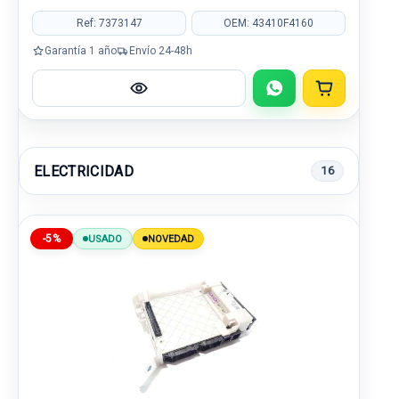
Ref: 7373147
OEM: 43410F4160
Garantía 1 año
Envío 24-48h
ELECTRICIDAD
16
-5%
USADO
NOVEDAD