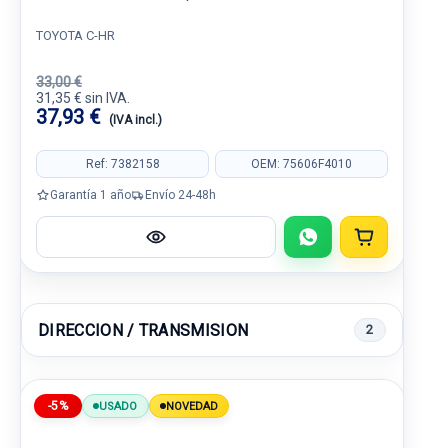
TOYOTA C-HR
33,00 €
31,35 € sin IVA.
37,93 €
(IVA incl.)
Ref: 7382158
OEM: 75606F4010
Garantía 1 año
Envío 24-48h
DIRECCION / TRANSMISION
2
-5%
USADO
NOVEDAD