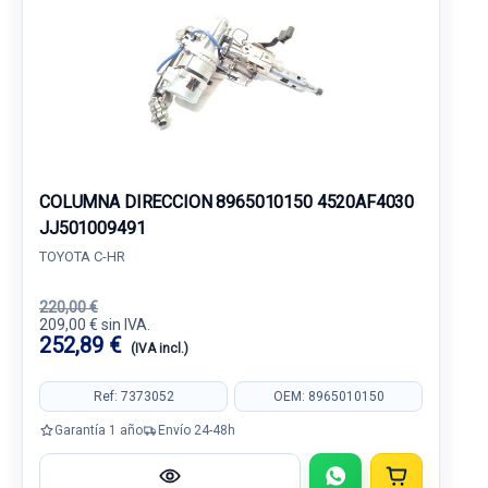
COLUMNA DIRECCION 8965010150 4520AF4030
JJ501009491
TOYOTA C-HR
220,00 €
209,00 € sin IVA.
252,89 €
(IVA incl.)
Ref: 7373052
OEM: 8965010150
Garantía 1 año
Envío 24-48h