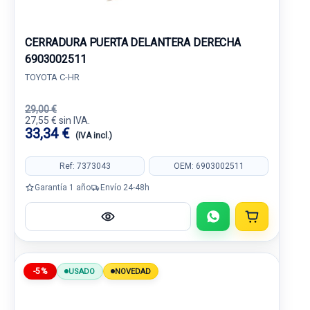
CERRADURA PUERTA DELANTERA DERECHA
6903002511
TOYOTA C-HR
29,00 €
27,55 € sin IVA.
33,34 €
(IVA incl.)
Ref: 7373043
OEM: 6903002511
Garantía 1 año
Envío 24-48h
-5%
USADO
NOVEDAD