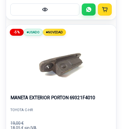
-5%
USADO
NOVEDAD
MANETA EXTERIOR PORTON 69321F4010
TOYOTA C-HR
19,00 €
18,05 € sin IVA.