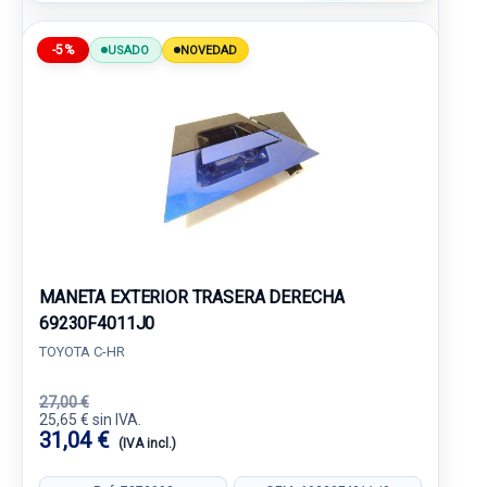
-5%
USADO
NOVEDAD
MANETA EXTERIOR TRASERA DERECHA
69230F4011J0
TOYOTA C-HR
27,00 €
25,65 € sin IVA.
31,04 €
(IVA incl.)