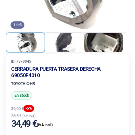
1
de
3
ID:
7373045
CERRADURA PUERTA TRASERA DERECHA
69050F4010
TOYOTA C-HR
En stock
30,00 €
-5%
28.5 €
(sin IVA)
34,49 €
(IVA incl.)