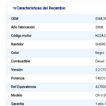
Características del Recambio
OEM
SWA7
Año fabricación
2008
Código motor
N22A2
Bastidor
SHSRE
Color
Negro
Combustible
Diesel
Versión
2.2 CT
Potencia
140CV
Ref.Equivalencia
42700
Modelo
CR-V (
Garantia
1 año