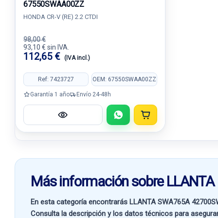
67550SWAA00ZZ
HONDA CR-V (RE) 2.2 CTDI
98,00 €
93,10 € sin IVA.
112,65 €
(IVA incl.)
Ref: 7423727
OEM: 67550SWAA00ZZ
Garantía 1 año
Envío 24-48h
Más información sobre LLAN
En esta categoría encontrarás LLANTA SWA765A 42700
Consulta la descripción y los datos técnicos para asegurar