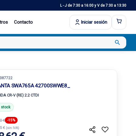
L - J de 7:30 a 16:00 y V de 7:30 a 13:30
tros
Contacto
Iniciar sesión
search
387722
ANTA SWA765A 42700SWWE8_
DA CR-V (RE) 2.2 CTDI
 stock
0 €
-15%
45 €
(sin IVA)