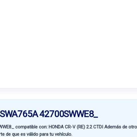
TA SWA765A 42700SWWE8_
SWWE8_ compatible con:
HONDA CR-V (RE) 2.2 CTDI
Además de otros
te de que es válido para tu vehículo.