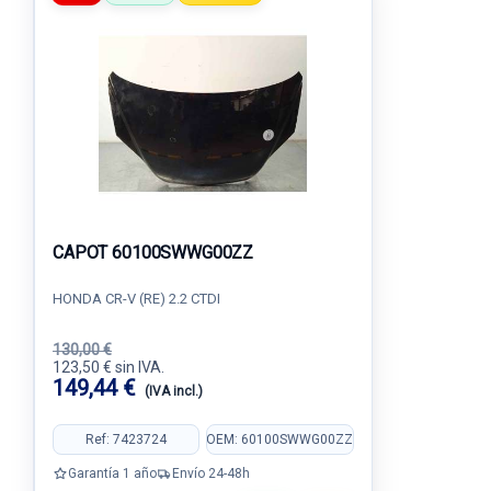
CAPOT 60100SWWG00ZZ
HONDA CR-V (RE) 2.2 CTDI
130,00 €
123,50 € sin IVA.
149,44 €
(IVA incl.)
Ref: 7423724
OEM: 60100SWWG00ZZ
Garantía 1 año
Envío 24-48h