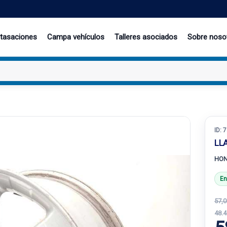
 tasaciones
Campa vehículos
Talleres asociados
Sobre noso
ID:
7
LL
HON
En
57,0
48.