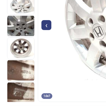
‹
1
de
7