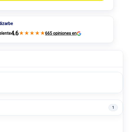
dizarbe
4.6
★
★
★
★
★
elente
665 opiniones en
1