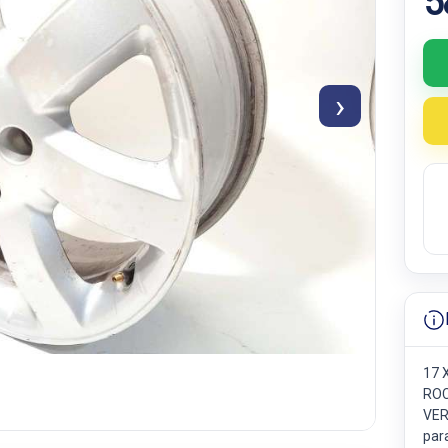
5
›
17 
ROC
VER
par