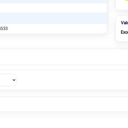
Val
4533
Exc