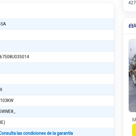
42
65A
67508U035014
DI
 103KW
SWWE8_
M
RE)
Consulta las condiciones de la garantía