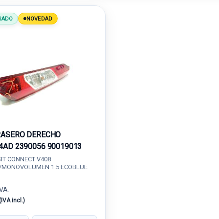
SADO
NOVEDAD
RASERO DERECHO
4AD 2390056 90019013
IT CONNECT V408
/MONOVOLUMEN 1.5 ECOBLUE
IVA.
(IVA incl.)