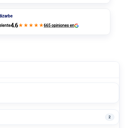
dizarbe
4.6
★
★
★
★
★
elente
665 opiniones en
2