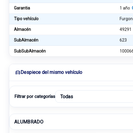
Garantia
1 año
Tipo vehículo
Furgon
Almacén
49291
SubAlmacén
623
SubSubAlmacén
10006
Despiece del mismo vehículo
Filtrar por categorías
ALUMBRADO