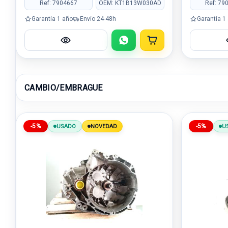
Ref: 7904667
OEM: KT1B13W030AD
Ref: 79
Garantía 1 año
Envío 24-48h
Garantía 1
CAMBIO/EMBRAGUE
-5%
-5%
USADO
NOVEDAD
U