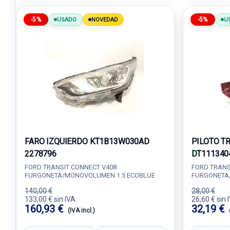
-5%
-5%
USADO
NOVEDAD
U
FARO IZQUIERDO KT1B13W030AD
PILOTO T
2278796
DT111340
FORD TRANSIT CONNECT V408
FORD TRANS
FURGONETA/MONOVOLUMEN 1.5 ECOBLUE
FURGONETA
140,00 €
28,00 €
133,00 € sin IVA.
26,60 € sin 
160,93 €
32,19 €
(IVA incl.)