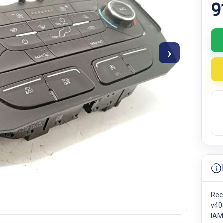
9
›
Rec
v40
IAM