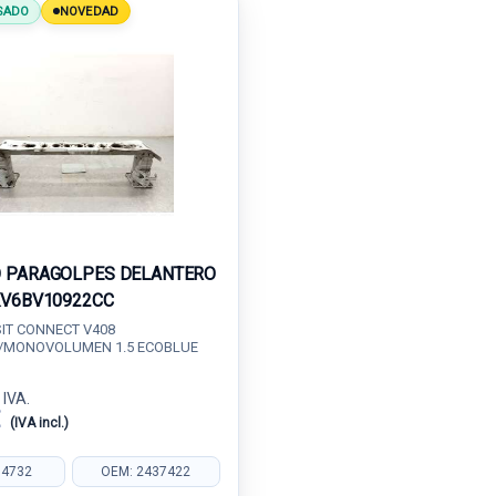
SADO
NOVEDAD
 PARAGOLPES DELANTERO
KV6BV10922CC
IT CONNECT V408
/MONOVOLUMEN 1.5 ECOBLUE
 IVA.
€
(IVA incl.)
04732
OEM: 2437422