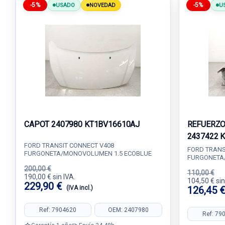
-5%
-5%
USADO
NOVEDAD
U
CAPOT 2407980 KT1BV16610AJ
REFUERZO
2437422 
FORD TRANSIT CONNECT V408
FORD TRANS
FURGONETA/MONOVOLUMEN 1.5 ECOBLUE
FURGONETA
200,00 €
110,00 €
190,00 € sin IVA.
104,50 € sin
229,90 €
(IVA incl.)
126,45 
Ref: 7904620
OEM: 2407980
Ref: 79