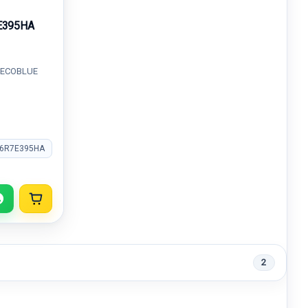
E395HA
 ECOBLUE
V6R7E395HA
2