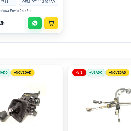
04711
OEM: DT1113404AD
 año
Envío 24-48h
-5%
SADO
NOVEDAD
USADO
NOVEDAD