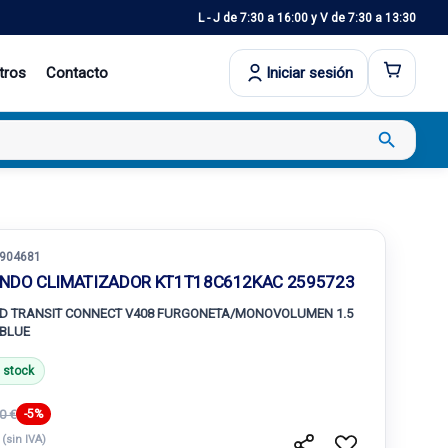
L - J de 7:30 a 16:00 y V de 7:30 a 13:30
tros
Contacto
Iniciar sesión
search
904681
NDO CLIMATIZADOR KT1T18C612KAC 2595723
D TRANSIT CONNECT V408 FURGONETA/MONOVOLUMEN 1.5
BLUE
 stock
0 €
-5%
€
(sin IVA)