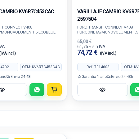
CAMBIO KV6R7C453CAC
VARILLAJE CAMBIO KV6R7
2597504
IT CONNECT V408
FORD TRANSIT CONNECT V408
/MONOVOLUMEN 1.5 ECOBLUE
FURGONETA/MONOVOLUMEN 1.5
65,00 €
IVA.
61,75 € sin IVA.
74,72 €
(IVA incl.)
(IVA incl.)
04702
OEM: KV6R7C453CAC
Ref: 7914608
OEM: K
 año
Envío 24-48h
Garantía 1 año
Envío 24-48h