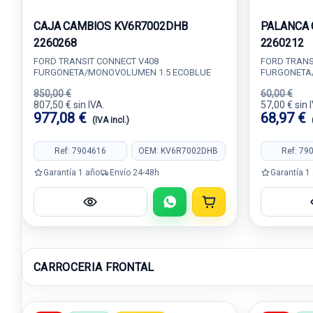
CAJA CAMBIOS KV6R7002DHB
PALANCA 
2260268
2260212
FORD TRANSIT CONNECT V408
FORD TRANS
FURGONETA/MONOVOLUMEN 1.5 ECOBLUE
FURGONETA
850,00 €
60,00 €
807,50 € sin IVA.
57,00 € sin 
977,08 €
68,97 €
(IVA incl.)
Ref: 7904616
OEM: KV6R7002DHB
Ref: 79
Garantía 1 año
Envío 24-48h
Garantía 1
CARROCERIA FRONTAL