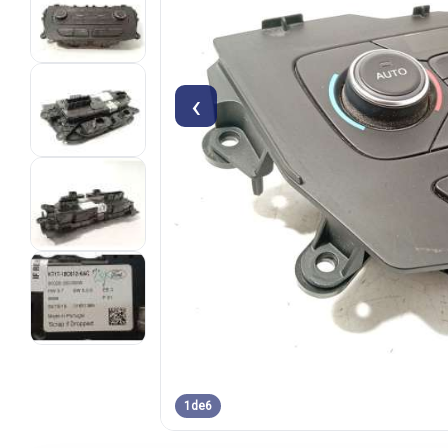
‹
1
de
6