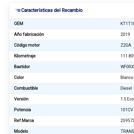
Características del Recambio
OEM
KT1T1
Año fabricación
2019
Código motor
Z2GA
Kilometraje
111.80
Bastidor
WF0RX
Color
Blanco
Combustible
Diesel
Versión
1.5 Ec
Potencia
101CV
Ref.Marca
25957
Modelo
TRANS