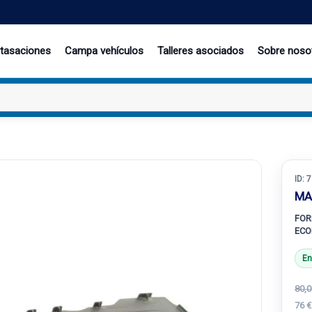
 tasaciones
Campa vehículos
Talleres asociados
Sobre noso
ID:
7
MA
FOR
ECO
En
80,0
76 