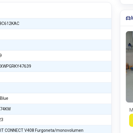
8C612KAC
9
XWPGRKY47639
oBlue
 74KW
M
23
IT CONNECT V408 Furgoneta/monovolumen