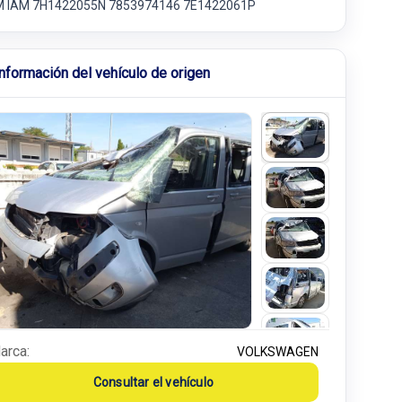
 IAM 7H1422055N 7853974146 7E1422061P
Información del vehículo de origen
arca:
VOLKSWAGEN
Consultar el vehículo