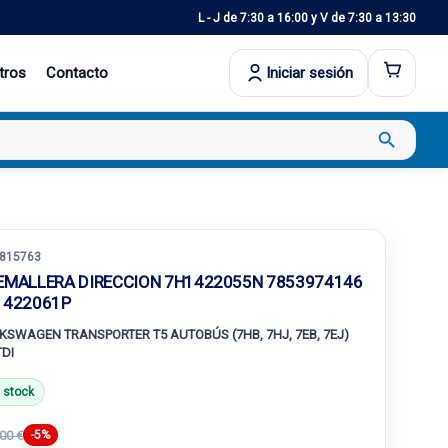
L - J de 7:30 a 16:00 y V de 7:30 a 13:30
tros
Contacto
Iniciar sesión
search
815763
EMALLERA DIRECCION 7H1422055N 7853974146
1422061P
KSWAGEN TRANSPORTER T5 AUTOBÚS (7HB, 7HJ, 7EB, 7EJ)
TDI
 stock
00 €
-5%