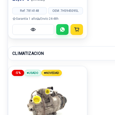
Ref: 7814148
OEM: 7H5945095L
Garantía 1 año
Envío 24-48h
CLIMATIZACION
-5%
USADO
NOVEDAD