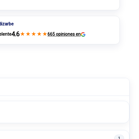
dizarbe
4.6
★
★
★
★
★
elente
665 opiniones en
1