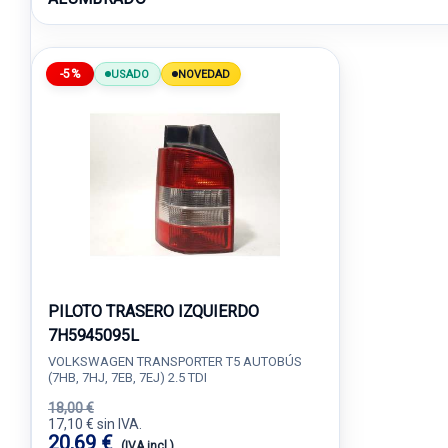
-5%
USADO
NOVEDAD
PILOTO TRASERO IZQUIERDO
7H5945095L
VOLKSWAGEN TRANSPORTER T5 AUTOBÚS
(7HB, 7HJ, 7EB, 7EJ) 2.5 TDI
18,00 €
17,10 € sin IVA.
20,69 €
(IVA incl.)