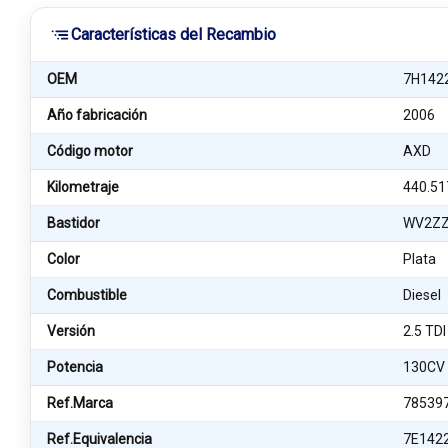
Características del Recambio
OEM
7H142
Año fabricación
2006
Código motor
AXD
Kilometraje
440.51
Bastidor
WV2ZZ
Color
Plata
Combustible
Diesel
Versión
2.5 TDI
Potencia
130CV
Ref.Marca
78539
Ref.Equivalencia
7E142