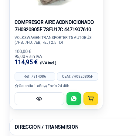
COMPRESOR AIRE ACONDICIONADO
7H0820805F 7SEU17C 4471907610
VOLKSWAGEN TRANSPORTER T5 AUTOBÚS
(7HB, 7HJ, 7EB, 7EJ) 2.5 TDI
100,00 €
95,00 € sin IVA.
114,95 €
(IVA incl.)
Ref: 7814086
OEM: 7H0820805F
Garantía 1 año
Envío 24-48h
DIRECCION / TRANSMISION