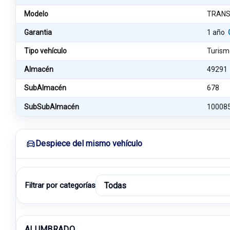
Modelo
TRANSP
Garantia
1 año
Tipo vehículo
Turism
Almacén
49291
SubAlmacén
678
SubSubAlmacén
10008
Despiece del mismo vehículo
Filtrar por categorías
ALUMBRADO