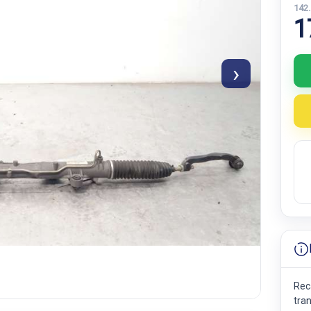
142
1
›
Rec
tran