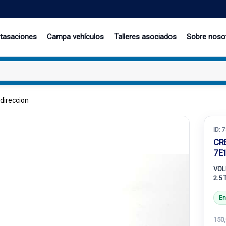
 tasaciones
Campa vehículos
Talleres asociados
Sobre noso
direccion
ID:
7
CR
7E
VOL
2.5 
En
150,