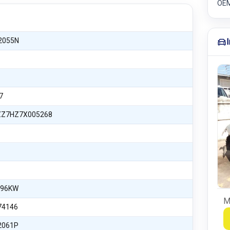
OEM
2055N
7
Z7HZ7X005268
 96KW
M
74146
2061P