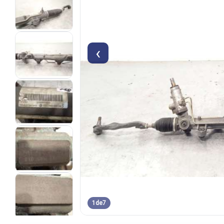
‹
1
de
7