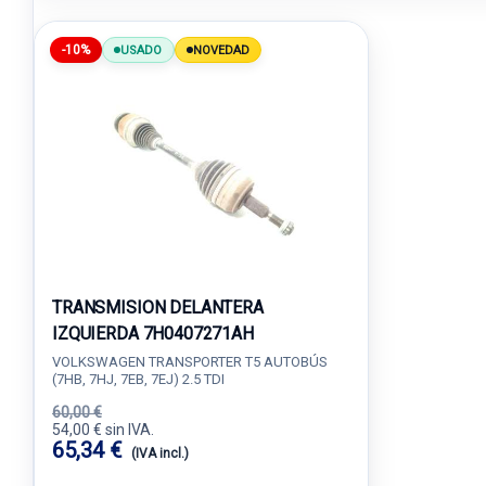
-10%
USADO
NOVEDAD
TRANSMISION DELANTERA
IZQUIERDA 7H0407271AH
VOLKSWAGEN TRANSPORTER T5 AUTOBÚS
(7HB, 7HJ, 7EB, 7EJ) 2.5 TDI
60,00 €
54,00 € sin IVA.
65,34 €
(IVA incl.)