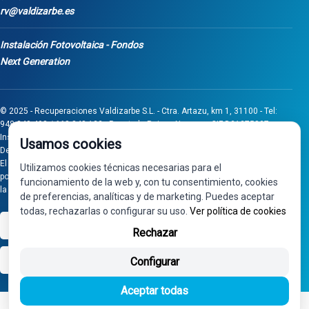
rv@valdizarbe.es
Instalación Fotovoltaica - Fondos
Next Generation
© 2025 - Recuperaciones Valdizarbe S.L. - Ctra. Artazu, km 1, 31100 - Tel:
948 340 498 / 668 848 123 - Puente la Reina - Navarra - CIF B31275837.
Inscrita en el Registro Mercantil de Navarra, Tomo 32, Folio 75, Hoja 525.
Usamos cookies
Desarrollado por
Seintosoft
El proyecto de inversión "0011-0558-2024-000008" ha sido subvencionado
Utilizamos cookies técnicas necesarias para el
por Gobierno de Navarra al amparo de la convocatoria de 2024 de Ayudas a
funcionamiento de la web y, con tu consentimiento, cookies
la inversión en pymes industriales
de preferencias, analíticas y de marketing. Puedes aceptar
todas, rechazarlas o configurar su uso.
Ver política de cookies
VISA
PayPal
Rechazar
bizum
Configurar
Aceptar todas