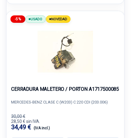
-5%
USADO
NOVEDAD
CERRADURA MALETERO / PORTON A1717500085
MERCEDES-BENZ CLASE C (W203) C 220 CDI (203.006)
30,00 €
28,50 € sin IVA.
34,49 €
(IVA incl.)