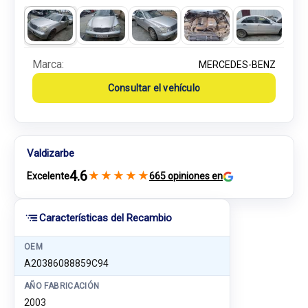
Marca:
MERCEDES-BENZ
Consultar el vehículo
Valdizarbe
4.6
★
★
★
★
★
Excelente
665 opiniones en
Características del Recambio
OEM
A20386088859C94
AÑO FABRICACIÓN
2003