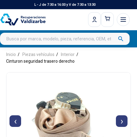
L - J de 7:30 a 16:00 y V de 7:30 a 13:30
Buscar productos
search
Inicio
Piezas vehículos
Interior
Cinturon seguridad trasero derecho
‹
›