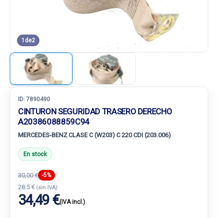
1
de
2
ID:
7890490
CINTURON SEGURIDAD TRASERO DERECHO
A20386088859C94
MERCEDES-BENZ CLASE C (W203) C 220 CDI (203.006)
En stock
30,00 €
-5%
28.5 €
(sin IVA)
34,49 €
(IVA incl.)