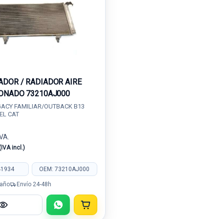
DOR / RADIADOR AIRE
ONADO 73210AJ000
ACY FAMILIAR/OUTBACK B13
SEL CAT
IVA.
(IVA incl.)
41934
OEM: 73210AJ000
 año
Envío 24-48h