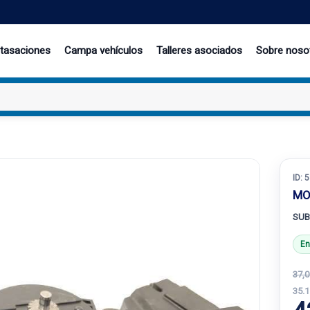
 tasaciones
Campa vehículos
Talleres asociados
Sobre noso
ID:
5
MO
SUB
En
37,0
35.