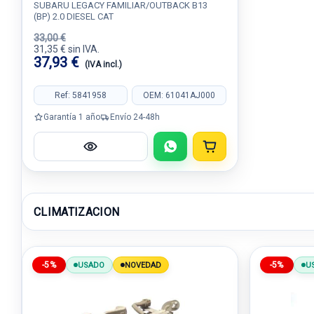
SUBARU LEGACY FAMILIAR/OUTBACK B13
(BP) 2.0 DIESEL CAT
33,00 €
31,35 € sin IVA.
37,93 €
(IVA incl.)
Ref: 5841958
OEM: 61041AJ000
Garantía 1 año
Envío 24-48h
CLIMATIZACION
-5%
-5%
USADO
NOVEDAD
U