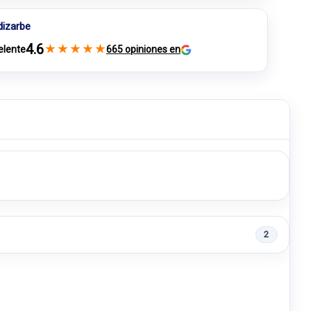
dizarbe
4.6
★
★
★
★
★
elente
665 opiniones en
2