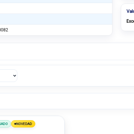
Val
Exc
8082
SADO
NOVEDAD