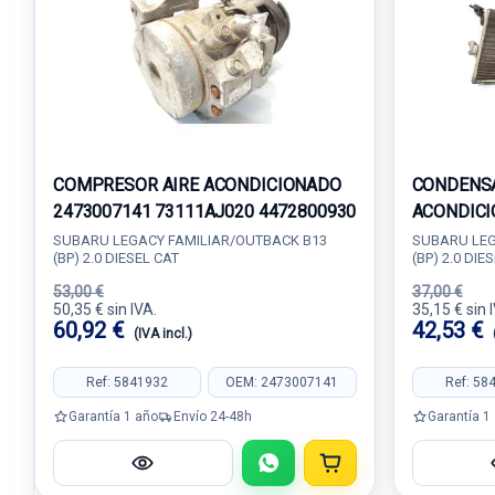
COMPRESOR AIRE ACONDICIONADO
CONDENSA
2473007141 73111AJ020 4472800930
ACONDICI
SUBARU LEGACY FAMILIAR/OUTBACK B13
SUBARU LEG
(BP) 2.0 DIESEL CAT
(BP) 2.0 DIE
53,00 €
37,00 €
50,35 € sin IVA.
35,15 € sin 
60,92 €
42,53 €
(IVA incl.)
Ref: 5841932
OEM: 2473007141
Ref: 58
Garantía 1 año
Envío 24-48h
Garantía 1