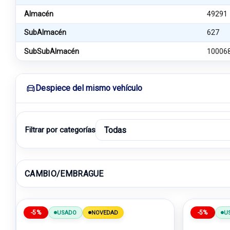
Almacén
49291
SubAlmacén
627
SubSubAlmacén
10006
Despiece del mismo vehículo
Filtrar por categorías
CAMBIO/EMBRAGUE
-5%
-5%
USADO
NOVEDAD
U