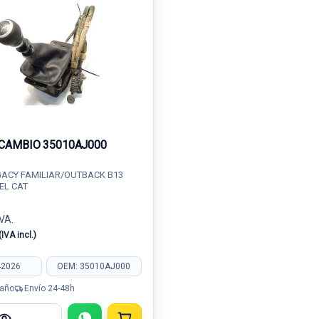
CAMBIO 35010AJ000
ACY FAMILIAR/OUTBACK B13
SEL CAT
IVA.
(IVA incl.)
42026
OEM: 35010AJ000
 año
Envío 24-48h