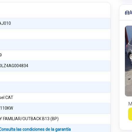
AJ010
9
DLZ4AG004834
esel CAT
M
 110KW
Y FAMILIAR/OUTBACK B13 (BP)
Consulta las condiciones de la garantía