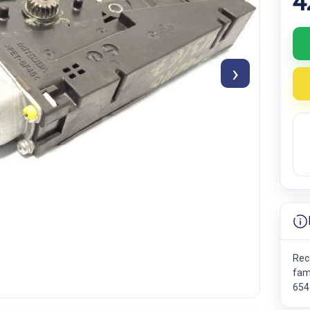
4
›
Rec
fam
654