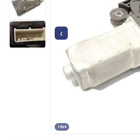
‹
1
de
4