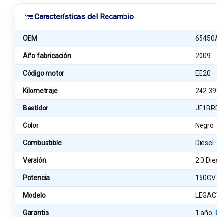
Características del Recambio
OEM
65450
Año fabricación
2009
Código motor
EE20
Kilometraje
242.39
Bastidor
JF1BR
Color
Negro
Combustible
Diesel
Versión
2.0 Di
Potencia
150CV
Modelo
LEGAC
Garantia
1 año