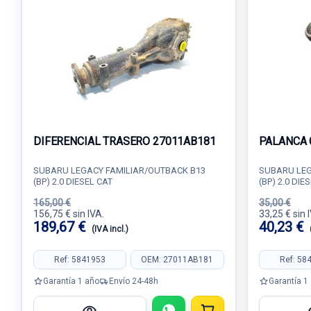
DIFERENCIAL TRASERO 27011AB181
PALANCA 
SUBARU LEGACY FAMILIAR/OUTBACK B13
SUBARU LEG
(BP) 2.0 DIESEL CAT
(BP) 2.0 DIE
165,00 €
35,00 €
156,75 € sin IVA.
33,25 € sin 
189,67 €
40,23 €
(IVA incl.)
Ref: 5841953
OEM: 27011AB181
Ref: 58
Garantía 1 año
Envío 24-48h
Garantía 1