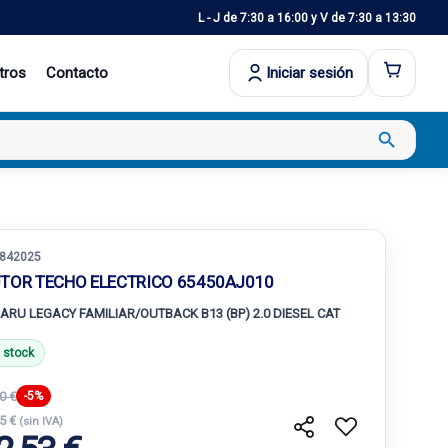
L - J de 7:30 a 16:00 y V de 7:30 a 13:30
tros
Contacto
Iniciar sesión
search
842025
TOR TECHO ELECTRICO 65450AJ010
ARU LEGACY FAMILIAR/OUTBACK B13 (BP) 2.0 DIESEL CAT
 stock
0 €
-5%
15 €
(sin IVA)