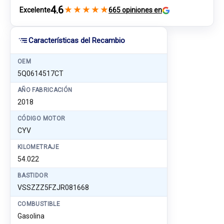
4.6
★
★
★
★
★
Excelente
665 opiniones en
Características del Recambio
OEM
5Q0614517CT
AÑO FABRICACIÓN
2018
CÓDIGO MOTOR
CYV
KILOMETRAJE
54.022
BASTIDOR
VSSZZZ5FZJR081668
COMBUSTIBLE
Gasolina