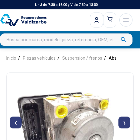
L - J de 7:30 a 16:00 y V de 7:30 a 13:30
Buscar productos
search
Inicio
Piezas vehículos
Suspension / frenos
Abs
‹
›