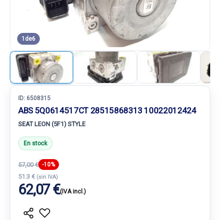
1
de
6
ID:
6508315
ABS 5Q0614517CT 28515868313 10022012424
SEAT LEON (5F1) STYLE
En stock
57,00 €
-10%
51.3 €
(sin IVA)
62,07 €
(IVA incl.)