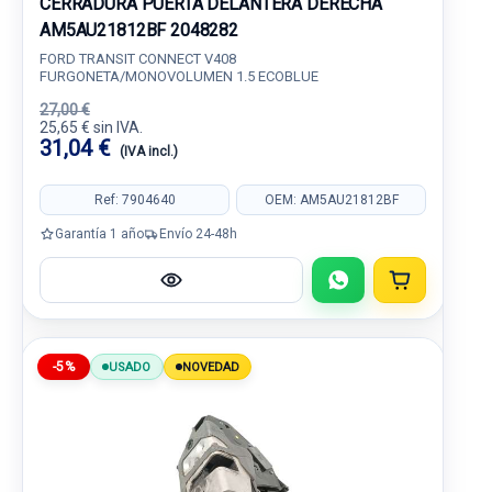
CERRADURA PUERTA DELANTERA DERECHA
AM5AU21812BF 2048282
FORD TRANSIT CONNECT V408
FURGONETA/MONOVOLUMEN 1.5 ECOBLUE
27,00 €
25,65 € sin IVA.
31,04 €
(IVA incl.)
Ref: 7904640
OEM: AM5AU21812BF
Garantía 1 año
Envío 24-48h
-5%
USADO
NOVEDAD