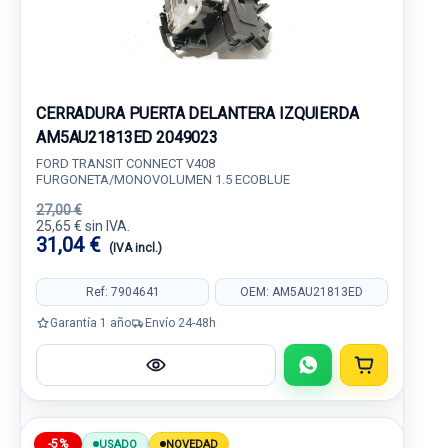
CERRADURA PUERTA DELANTERA IZQUIERDA
AM5AU21813ED 2049023
FORD TRANSIT CONNECT V408
FURGONETA/MONOVOLUMEN 1.5 ECOBLUE
27,00 €
25,65 € sin IVA.
31,04 €
(IVA incl.)
Ref: 7904641
OEM: AM5AU21813ED
Garantía 1 año
Envío 24-48h
-5%
USADO
NOVEDAD