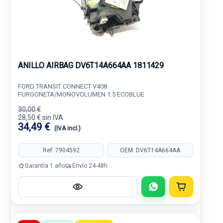
ANILLO AIRBAG DV6T14A664AA 1811429
FORD TRANSIT CONNECT V408
FURGONETA/MONOVOLUMEN 1.5 ECOBLUE
30,00 €
28,50 € sin IVA.
34,49 €
(IVA incl.)
Ref: 7904592
OEM: DV6T14A664AA
Garantía 1 año
Envío 24-48h