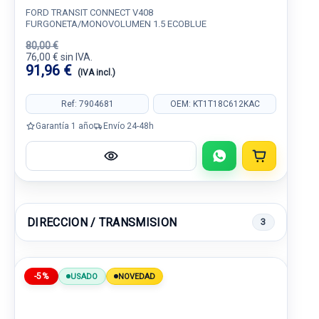
FORD TRANSIT CONNECT V408
FURGONETA/MONOVOLUMEN 1.5 ECOBLUE
80,00 €
76,00 € sin IVA.
91,96 €
(IVA incl.)
Ref: 7904681
OEM: KT1T18C612KAC
Garantía 1 año
Envío 24-48h
DIRECCION / TRANSMISION
3
-5%
USADO
NOVEDAD