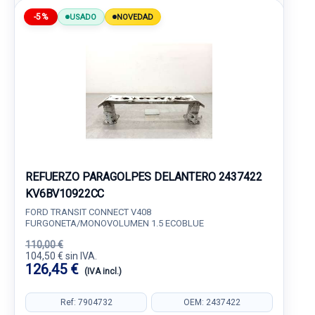
-5%
USADO
NOVEDAD
REFUERZO PARAGOLPES DELANTERO 2437422
KV6BV10922CC
FORD TRANSIT CONNECT V408
FURGONETA/MONOVOLUMEN 1.5 ECOBLUE
110,00 €
104,50 € sin IVA.
126,45 €
(IVA incl.)
Ref: 7904732
OEM: 2437422