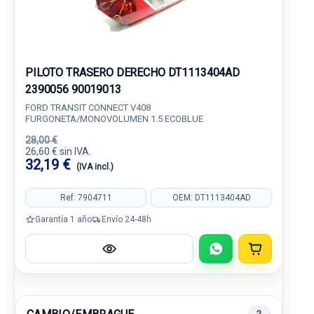
PILOTO TRASERO DERECHO DT1113404AD
2390056 90019013
FORD TRANSIT CONNECT V408
FURGONETA/MONOVOLUMEN 1.5 ECOBLUE
28,00 €
26,60 € sin IVA.
32,19 €
(IVA incl.)
Ref: 7904711
OEM: DT1113404AD
Garantía 1 año
Envío 24-48h
2