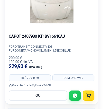
CAPOT 2407980 KT1BV16610AJ
FORD TRANSIT CONNECT V408
FURGONETA/MONOVOLUMEN 1.5 ECOBLUE
200,00 €
190,00 € sin IVA.
229,90 €
(IVA incl.)
Ref: 7904620
OEM: 2407980
Garantía 1 año
Envío 24-48h