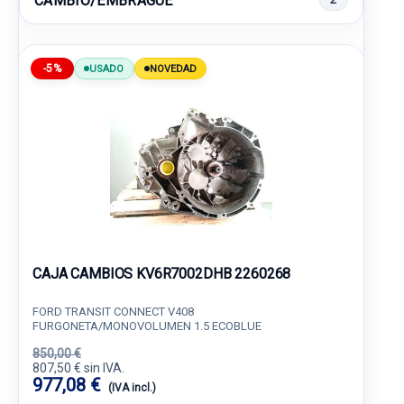
CAMBIO/EMBRAGUE
-5%
USADO
NOVEDAD
CAJA CAMBIOS KV6R7002DHB 2260268
FORD TRANSIT CONNECT V408
FURGONETA/MONOVOLUMEN 1.5 ECOBLUE
850,00 €
807,50 € sin IVA.
977,08 €
(IVA incl.)