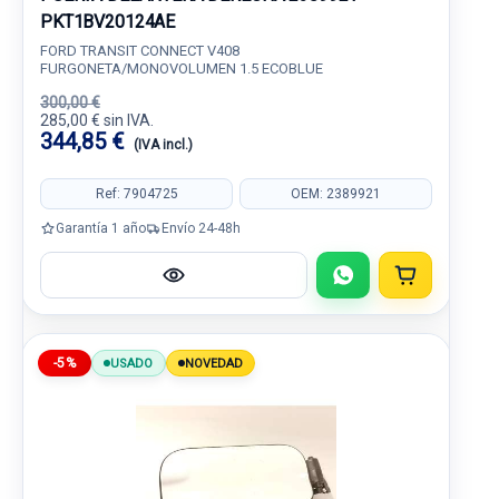
PKT1BV20124AE
FORD TRANSIT CONNECT V408
FURGONETA/MONOVOLUMEN 1.5 ECOBLUE
300,00 €
285,00 € sin IVA.
344,85 €
(IVA incl.)
Ref: 7904725
OEM: 2389921
Garantía 1 año
Envío 24-48h
-5%
USADO
NOVEDAD