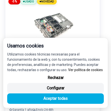
-5%
USADO
NOVEDAD
Usamos cookies
Utilizamos cookies técnicas necesarias para el
CAJA RELES / FUSIBLES K1T115604DCE
funcionamiento de la web y, con tu consentimiento, cookies
F005V02922
de preferencias, analíticas y de marketing. Puedes aceptar
todas, rechazarlas o configurar su uso.
Ver política de cookies
FORD TRANSIT CONNECT V408
FURGONETA/MONOVOLUMEN 1.5 ECOBLUE
Rechazar
140,00 €
133,00 € sin IVA.
Configurar
160,93 €
(IVA incl.)
Aceptar todas
Ref: 7904618
OEM: K1T115604DCE
Garantía 1 año
Envío 24-48h