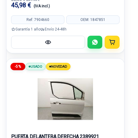
45,98 €
(IVA incl.)
Ref: 7904660
OEM: 1847851
Garantía 1 año
Envío 24-48h
-5%
USADO
NOVEDAD
PUERTA DELANTERA DERECHA 2389921