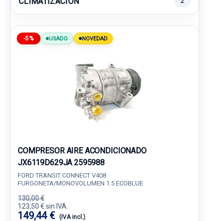
CLIMATIZACION
2
-5%
USADO
NOVEDAD
COMPRESOR AIRE ACONDICIONADO
JX6119D629JA 2595988
FORD TRANSIT CONNECT V408
FURGONETA/MONOVOLUMEN 1.5 ECOBLUE
130,00 €
123,50 € sin IVA.
149,44 €
(IVA incl.)