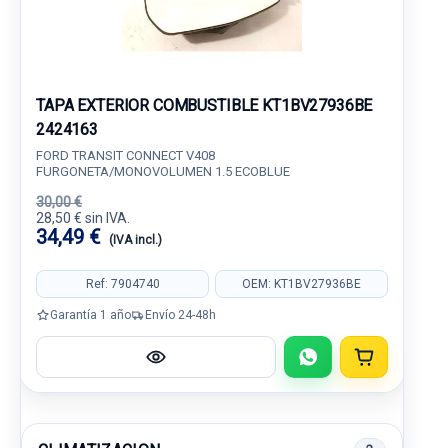
TAPA EXTERIOR COMBUSTIBLE KT1BV27936BE
2424163
FORD TRANSIT CONNECT V408
FURGONETA/MONOVOLUMEN 1.5 ECOBLUE
30,00 €
28,50 € sin IVA.
34,49 €
(IVA incl.)
Ref: 7904740
OEM: KT1BV27936BE
Garantía 1 año
Envío 24-48h