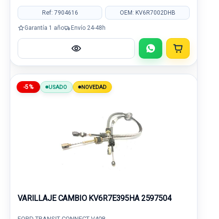
Ref: 7904616
OEM: KV6R7002DHB
Garantía 1 año
Envío 24-48h
-5%
USADO
NOVEDAD
VARILLAJE CAMBIO KV6R7E395HA 2597504
FORD TRANSIT CONNECT V408