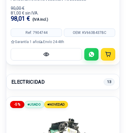
90,00 €
81,00 € sin IVA.
98,01 €
(IVA incl.)
Ref: 7904744
OEM: KV663B437BC
Garantía 1 año
Envío 24-48h
ELECTRICIDAD
13
-5%
USADO
NOVEDAD