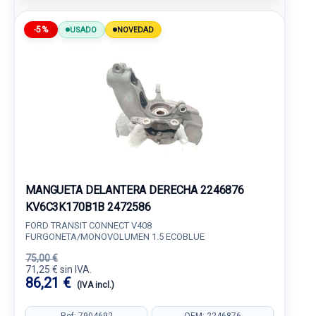
-5%
USADO
NOVEDAD
MANGUETA DELANTERA DERECHA 2246876
KV6C3K170B1B 2472586
FORD TRANSIT CONNECT V408
FURGONETA/MONOVOLUMEN 1.5 ECOBLUE
75,00 €
71,25 € sin IVA.
86,21 €
(IVA incl.)
Ref: 7904692
OEM: 2246876