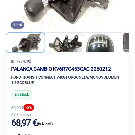
1
de
4
ID:
7904702
PALANCA CAMBIO KV6R7C453CAC 2260212
FORD TRANSIT CONNECT V408 FURGONETA/MONOVOLUMEN
1.5 ECOBLUE
En stock
60,00 €
-5%
57 €
(sin IVA)
68,97 €
(IVA incl.)