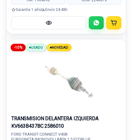
Garantía 1 año
Envío 24-48h
-10%
USADO
NOVEDAD
TRANSMISION DELANTERA IZQUIERDA
KV663B437BC 2586010
FORD TRANSIT CONNECT V408
FURGONETA/MONOVOLUMEN 1.5 ECOBLUE