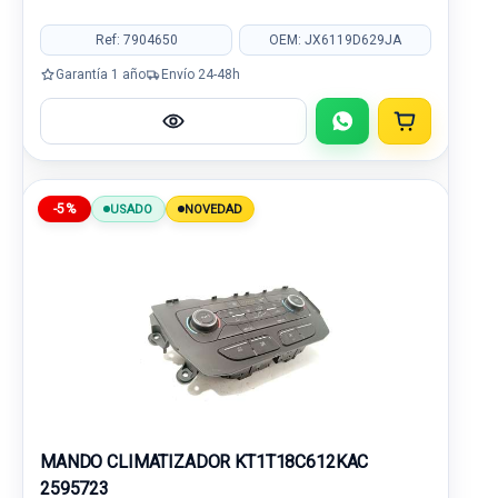
Ref: 7904650
OEM: JX6119D629JA
Garantía 1 año
Envío 24-48h
-5%
USADO
NOVEDAD
MANDO CLIMATIZADOR KT1T18C612KAC
2595723