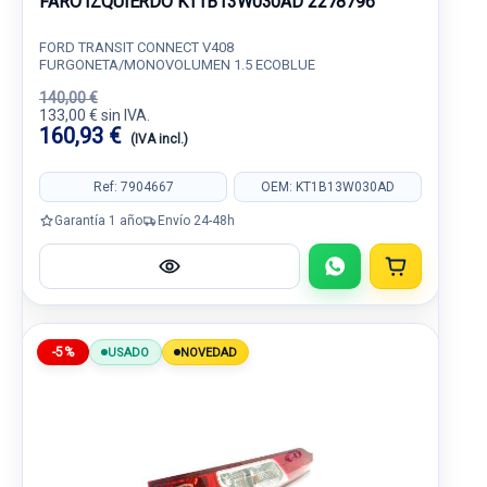
FARO IZQUIERDO KT1B13W030AD 2278796
FORD TRANSIT CONNECT V408
FURGONETA/MONOVOLUMEN 1.5 ECOBLUE
140,00 €
133,00 € sin IVA.
160,93 €
(IVA incl.)
Ref: 7904667
OEM: KT1B13W030AD
Garantía 1 año
Envío 24-48h
-5%
USADO
NOVEDAD