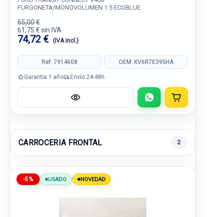
FURGONETA/MONOVOLUMEN 1.5 ECOBLUE
65,00 €
61,75 € sin IVA.
74,72 €
(IVA incl.)
Ref: 7914608
OEM: KV6R7E395HA
Garantía 1 año
Envío 24-48h
CARROCERIA FRONTAL
2
-5%
USADO
NOVEDAD