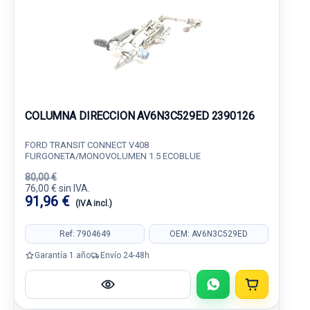
COLUMNA DIRECCION AV6N3C529ED 2390126
FORD TRANSIT CONNECT V408
FURGONETA/MONOVOLUMEN 1.5 ECOBLUE
80,00 €
76,00 € sin IVA.
91,96 €
(IVA incl.)
Ref: 7904649
OEM: AV6N3C529ED
Garantía 1 año
Envío 24-48h