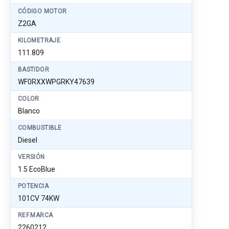
CÓDIGO MOTOR
Z2GA
KILOMETRAJE
111.809
BASTIDOR
WF0RXXWPGRKY47639
COLOR
Blanco
COMBUSTIBLE
Diesel
VERSIÓN
1.5 EcoBlue
POTENCIA
101CV 74KW
REF.MARCA
2260212