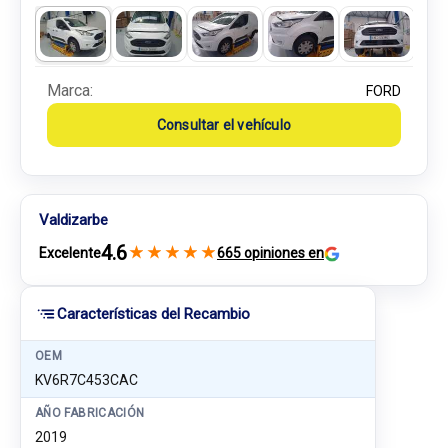
Marca:
FORD
Consultar el vehículo
Valdizarbe
4.6
★
★
★
★
★
Excelente
665 opiniones en
Características del Recambio
OEM
KV6R7C453CAC
AÑO FABRICACIÓN
2019