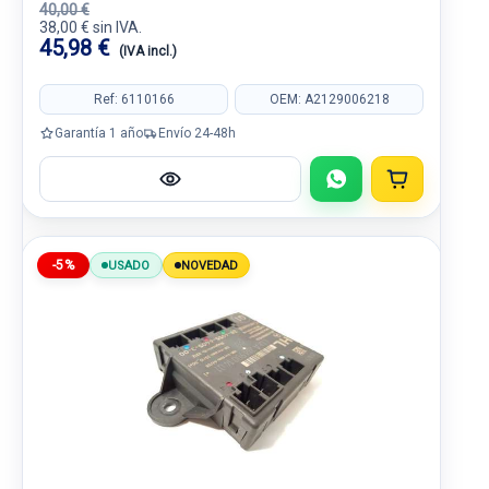
40,00 €
38,00 € sin IVA.
45,98 €
(IVA incl.)
Ref: 6110166
OEM: A2129006218
Garantía 1 año
Envío 24-48h
-5%
USADO
NOVEDAD