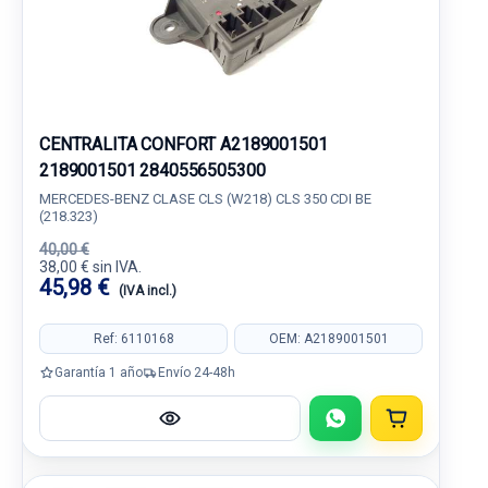
CENTRALITA CONFORT A2189001501
2189001501 2840556505300
MERCEDES-BENZ CLASE CLS (W218) CLS 350 CDI BE
(218.323)
40,00 €
38,00 € sin IVA.
45,98 €
(IVA incl.)
Ref: 6110168
OEM: A2189001501
Garantía 1 año
Envío 24-48h