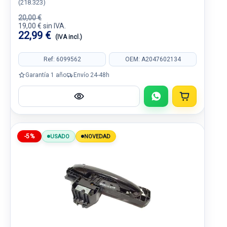
(218.323)
20,00 €
19,00 € sin IVA.
22,99 €
(IVA incl.)
Ref: 6099562
OEM: A2047602134
Garantía 1 año
Envío 24-48h
-5%
USADO
NOVEDAD