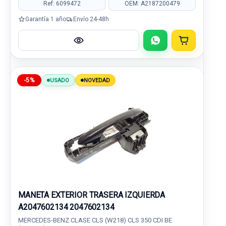
Ref: 6099472
OEM: A2187200479
Garantía 1 año
Envío 24-48h
-5%
USADO
NOVEDAD
MANETA EXTERIOR TRASERA IZQUIERDA
A2047602134 2047602134
MERCEDES-BENZ CLASE CLS (W218) CLS 350 CDI BE