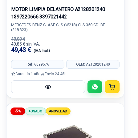
MOTOR LIMPIA DELANTERO A2128201240
1397220666 3397021442
MERCEDES-BENZ CLASE CLS (W218) CLS 350 CDI BE
(218.323)
43,00 €
40,85 € sin IVA.
49,43 €
(IVA incl.)
Ref: 6099576
OEM: A2128201240
Garantía 1 año
Envío 24-48h
-5%
USADO
NOVEDAD