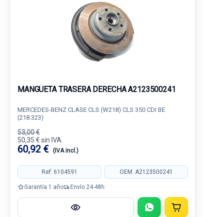
MANGUETA TRASERA DERECHA A2123500241
MERCEDES-BENZ CLASE CLS (W218) CLS 350 CDI BE
(218.323)
53,00 €
50,35 € sin IVA.
60,92 €
(IVA incl.)
Ref: 6104591
OEM: A2123500241
Garantía 1 año
Envío 24-48h