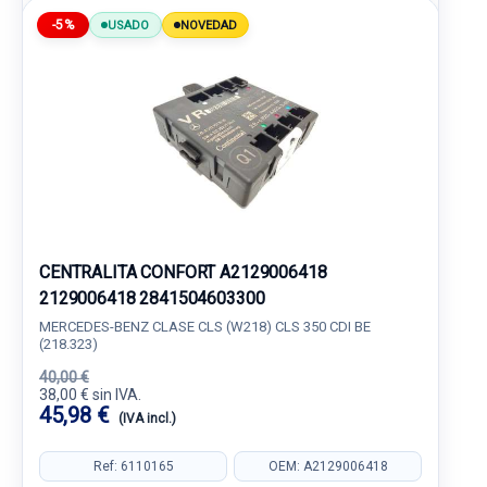
-5%
USADO
NOVEDAD
CENTRALITA CONFORT A2129006418
2129006418 2841504603300
MERCEDES-BENZ CLASE CLS (W218) CLS 350 CDI BE
(218.323)
40,00 €
38,00 € sin IVA.
45,98 €
(IVA incl.)
Ref: 6110165
OEM: A2129006418