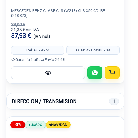
MERCEDES-BENZ CLASE CLS (W218) CLS 350 CDI BE
(218.323)
33,00 €
31,35 € sin IVA.
37,93 €
(IVA incl.)
Ref: 6099574
OEM: A2128200708
Garantía 1 año
Envío 24-48h
DIRECCION / TRANSMISION
1
-5%
USADO
NOVEDAD