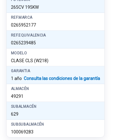
265CV 195KW
REF.MARCA
0265952177
REF.EQUIVALENCIA
0265239485
MODELO
CLASE CLS (W218)
GARANTIA
1 año
Consulta las condiciones de la garantía
ALMACÉN
49291
SUBALMACÉN
629
SUBSUBALMACÉN
100069283