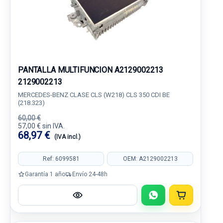
PANTALLA MULTIFUNCION A2129002213
2129002213
MERCEDES-BENZ CLASE CLS (W218) CLS 350 CDI BE
(218.323)
60,00 €
57,00 € sin IVA.
68,97 €
(IVA incl.)
Ref: 6099581
OEM: A2129002213
Garantía 1 año
Envío 24-48h