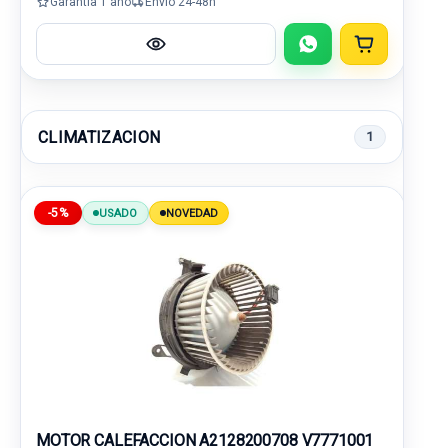
Garantía 1 año
Envío 24-48h
CLIMATIZACION
1
-5%
USADO
NOVEDAD
MOTOR CALEFACCION A2128200708 V7771001