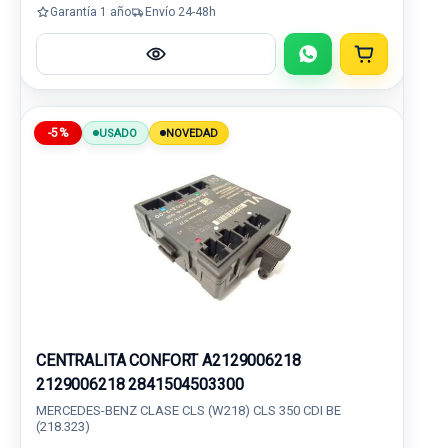
Garantía 1 año
Envío 24-48h
-5%
USADO
NOVEDAD
CENTRALITA CONFORT A2129006218
2129006218 2841504503300
MERCEDES-BENZ CLASE CLS (W218) CLS 350 CDI BE
(218.323)