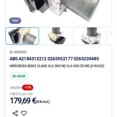
1
de
7
ID:
6099357
ABS A2184313212 0265952177 0265239485
MERCEDES-BENZ CLASE CLS (W218) CLS 350 CDI BE (218.323)
En stock
165,00 €
-10%
148.5 €
(sin IVA)
179,69 €
(IVA incl.)