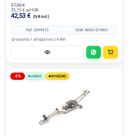
37,00 €
35,15 € sin IVA.
42,53 €
(IVA incl.)
Ref: 6099573
OEM: A0061519801
Garantía 1 año
Envío 24-48h
-5%
USADO
NOVEDAD