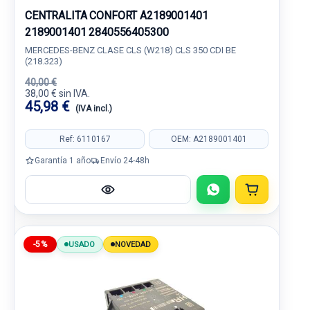
CENTRALITA CONFORT A2189001401
2189001401 2840556405300
MERCEDES-BENZ CLASE CLS (W218) CLS 350 CDI BE
(218.323)
40,00 €
38,00 € sin IVA.
45,98 €
(IVA incl.)
Ref: 6110167
OEM: A2189001401
Garantía 1 año
Envío 24-48h
-5%
USADO
NOVEDAD