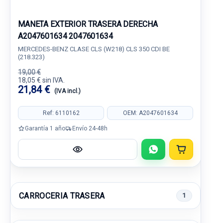
MANETA EXTERIOR TRASERA DERECHA
A2047601634 2047601634
MERCEDES-BENZ CLASE CLS (W218) CLS 350 CDI BE
(218.323)
19,00 €
18,05 € sin IVA.
21,84 €
(IVA incl.)
Ref: 6110162
OEM: A2047601634
Garantía 1 año
Envío 24-48h
CARROCERIA TRASERA
1