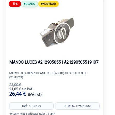
-5%
USADO
NOVEDAD
MANDO LUCES A2129050551 A21290505519107
MERCEDES-BENZ CLASE CLS (W218) CLS 350 CDI BE
(218.323)
23,00 €
21,85 € sin IVA.
26,44 €
(IVA incl.)
Ref: 6110699
OEM: A2129050551
Garantía 1 año
Envío 24-48h