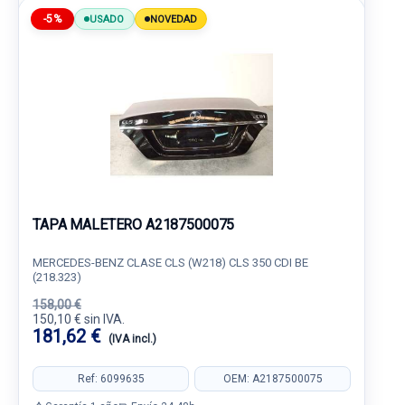
-5%
USADO
NOVEDAD
TAPA MALETERO A2187500075
MERCEDES-BENZ CLASE CLS (W218) CLS 350 CDI BE
(218.323)
158,00 €
150,10 € sin IVA.
181,62 €
(IVA incl.)
Ref: 6099635
OEM: A2187500075