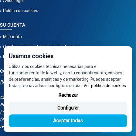
Aviso legal
Política de cookies
SU CUENTA
Mi cuenta
Ofertas en recambios de segunda mano
Usamos cookies
Novedades | Recuperaciones Valdizarbe S.L.
Utilizamos cookies técnicas necesarias para el
CONTACTO
funcionamiento de la web y, con tu consentimiento, cookies
de preferencias, analíticas y de marketing. Puedes aceptar
Recuperaciones Valdizarbe
todas, rechazarlas o configurar su uso.
Ver política de cookies
Rechazar
Ctra. Artazu, km 1, 31100
Puente la Reina - Navarra
Configurar
(+34) 948 34 04 98
(+34) 668 848 123
Aceptar todas
rv@valdizarbe.es