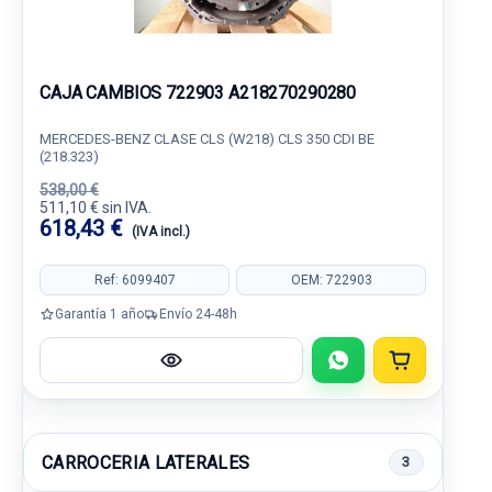
CAJA CAMBIOS 722903 A218270290280
MERCEDES-BENZ CLASE CLS (W218) CLS 350 CDI BE
(218.323)
538,00 €
511,10 € sin IVA.
618,43 €
(IVA incl.)
Ref: 6099407
OEM: 722903
Garantía 1 año
Envío 24-48h
CARROCERIA LATERALES
3