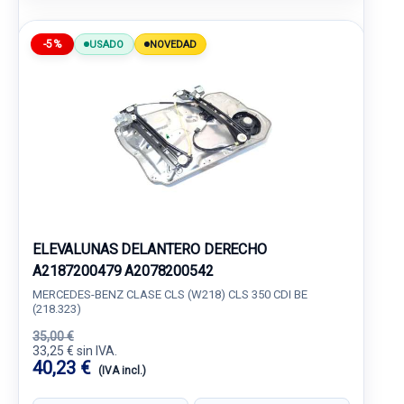
-5%
USADO
NOVEDAD
ELEVALUNAS DELANTERO DERECHO
A2187200479 A2078200542
MERCEDES-BENZ CLASE CLS (W218) CLS 350 CDI BE
(218.323)
35,00 €
33,25 € sin IVA.
40,23 €
(IVA incl.)