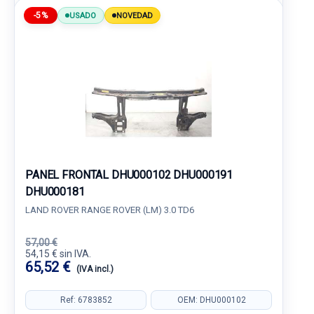
-5%
USADO
NOVEDAD
PANEL FRONTAL DHU000102 DHU000191
DHU000181
LAND ROVER RANGE ROVER (LM) 3.0 TD6
57,00 €
54,15 € sin IVA.
65,52 €
(IVA incl.)
Ref: 6783852
OEM: DHU000102