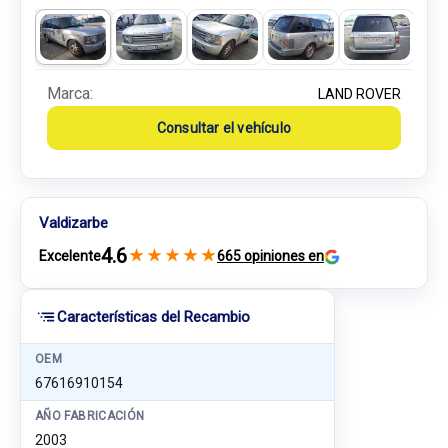
Marca:
LAND ROVER
Consultar el vehículo
Valdizarbe
4.6
★
★
★
★
★
Excelente
665 opiniones en
Características del Recambio
OEM
67616910154
AÑO FABRICACIÓN
2003