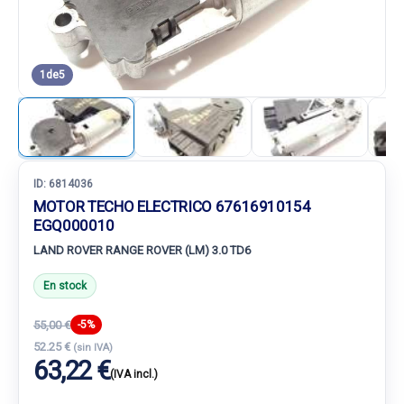
1
de
5
ID:
6814036
MOTOR TECHO ELECTRICO 67616910154
EGQ000010
LAND ROVER RANGE ROVER (LM) 3.0 TD6
En stock
55,00 €
-5%
52.25 €
(sin IVA)
63,22 €
(IVA incl.)