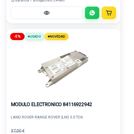
Garantía 1 año
Envío 24-48h
-5%
USADO
NOVEDAD
MODULO ELECTRONICO 84116922942
LAND ROVER RANGE ROVER (LM) 3.0 TD6
37,00 €