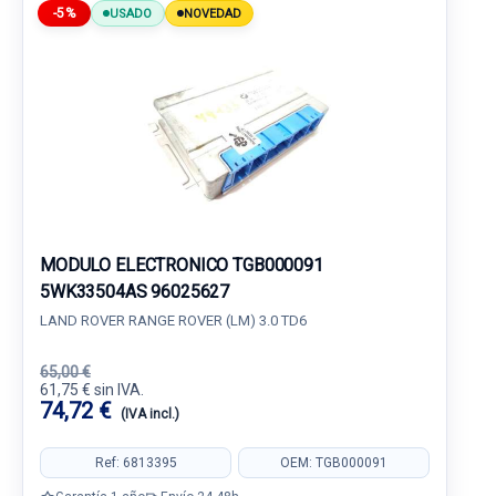
-5%
USADO
NOVEDAD
MODULO ELECTRONICO TGB000091
5WK33504AS 96025627
LAND ROVER RANGE ROVER (LM) 3.0 TD6
65,00 €
61,75 € sin IVA.
74,72 €
(IVA incl.)
Ref: 6813395
OEM: TGB000091