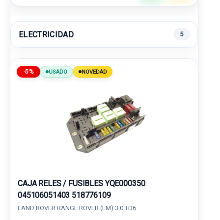
ELECTRICIDAD
5
-5%
USADO
NOVEDAD
CAJA RELES / FUSIBLES YQE000350
045106051403 518776109
LAND ROVER RANGE ROVER (LM) 3.0 TD6