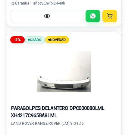
Garantía 1 año
Envío 24-48h
-5%
USADO
NOVEDAD
PARAGOLPES DELANTERO DPC000080LML
XH4217C965BA8LML
LAND ROVER RANGE ROVER (LM) 3.0 TD6