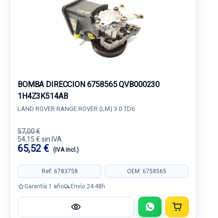
BOMBA DIRECCION 6758565 QVB000230
1H4Z3K514AB
LAND ROVER RANGE ROVER (LM) 3.0 TD6
57,00 €
54,15 € sin IVA.
65,52 €
(IVA incl.)
Ref: 6783758
OEM: 6758565
Garantía 1 año
Envío 24-48h