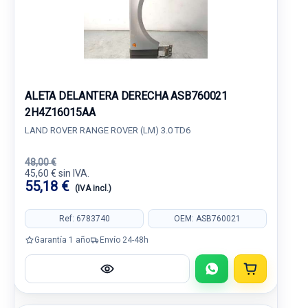
ALETA DELANTERA DERECHA ASB760021
2H4Z16015AA
LAND ROVER RANGE ROVER (LM) 3.0 TD6
48,00 €
45,60 € sin IVA.
55,18 €
(IVA incl.)
Ref: 6783740
OEM: ASB760021
Garantía 1 año
Envío 24-48h