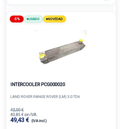
-5%
USADO
NOVEDAD
INTERCOOLER PCG000020
LAND ROVER RANGE ROVER (LM) 3.0 TD6
43,00 €
40,85 € sin IVA.
49,43 €
(IVA incl.)