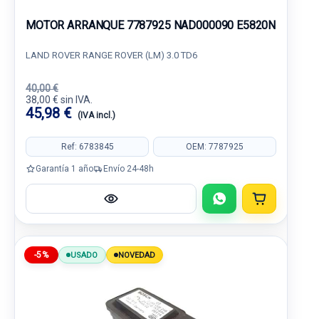
MOTOR ARRANQUE 7787925 NAD000090 E5820N
LAND ROVER RANGE ROVER (LM) 3.0 TD6
40,00 €
38,00 € sin IVA.
45,98 €
(IVA incl.)
Ref: 6783845
OEM: 7787925
Garantía 1 año
Envío 24-48h
-5%
USADO
NOVEDAD