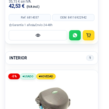
35,15 € sin IVA.
42,53 €
(IVA incl.)
Ref: 6814037
OEM: 84116922942
Garantía 1 año
Envío 24-48h
INTERIOR
1
-5%
USADO
NOVEDAD