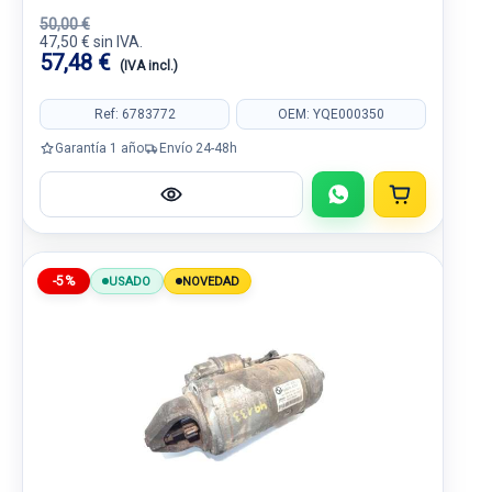
50,00 €
47,50 € sin IVA.
57,48 €
(IVA incl.)
Ref: 6783772
OEM: YQE000350
Garantía 1 año
Envío 24-48h
-5%
USADO
NOVEDAD