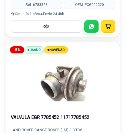
Ref: 6783823
OEM: PCG000020
Garantía 1 año
Envío 24-48h
-5%
USADO
NOVEDAD
VALVULA EGR 7785452 11717785452
LAND ROVER RANGE ROVER (LM) 3.0 TD6