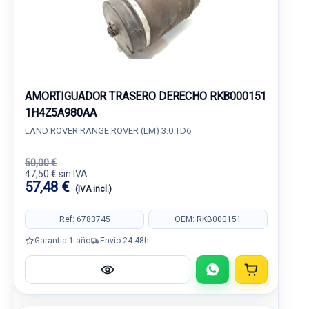
AMORTIGUADOR TRASERO DERECHO RKB000151
1H4Z5A980AA
LAND ROVER RANGE ROVER (LM) 3.0 TD6
50,00 €
47,50 € sin IVA.
57,48 €
(IVA incl.)
Ref: 6783745
OEM: RKB000151
Garantía 1 año
Envío 24-48h