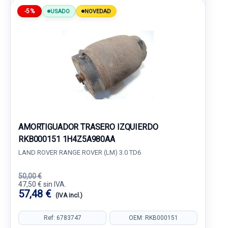
-5%
USADO
NOVEDAD
AMORTIGUADOR TRASERO IZQUIERDO
RKB000151 1H4Z5A980AA
LAND ROVER RANGE ROVER (LM) 3.0 TD6
50,00 €
47,50 € sin IVA.
57,48 €
(IVA incl.)
Ref: 6783747
OEM: RKB000151