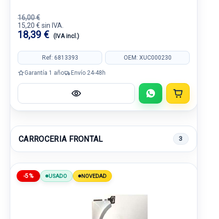
16,00 €
15,20 € sin IVA.
18,39 €
(IVA incl.)
Ref: 6813393
OEM: XUC000230
Garantía 1 año
Envío 24-48h
CARROCERIA FRONTAL
3
-5%
USADO
NOVEDAD