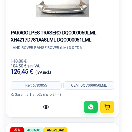
PARAGOLPES TRASERO DQC000050LML
XH4217D781AA8LML DQC000051LML
LAND ROVER RANGE ROVER (LM) 3.0 TD6
110,00 €
104,50 € sin IVA.
126,45 €
(IVA incl.)
Ref: 6783855
OEM: DQC000050LML
Garantía 1 año
Envío 24-48h
-5%
USADO
NOVEDAD