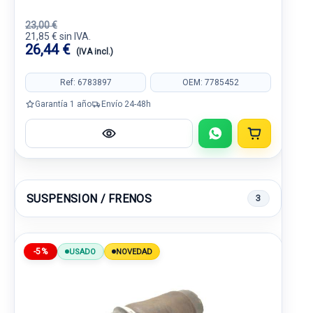
23,00 €
21,85 € sin IVA.
26,44 €
(IVA incl.)
Ref: 6783897
OEM: 7785452
Garantía 1 año
Envío 24-48h
SUSPENSION / FRENOS
3
-5%
USADO
NOVEDAD