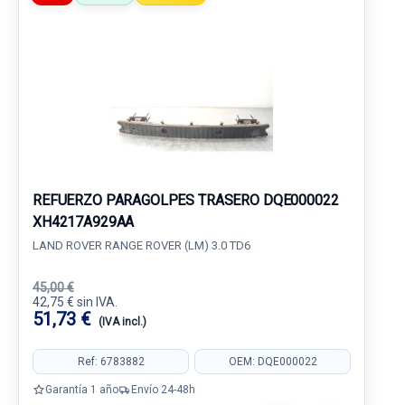
REFUERZO PARAGOLPES TRASERO DQE000022
XH4217A929AA
LAND ROVER RANGE ROVER (LM) 3.0 TD6
45,00 €
42,75 € sin IVA.
51,73 €
(IVA incl.)
Ref: 6783882
OEM: DQE000022
Garantía 1 año
Envío 24-48h