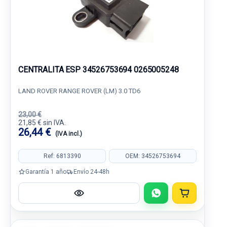
CENTRALITA ESP 34526753694 0265005248
LAND ROVER RANGE ROVER (LM) 3.0 TD6
23,00 €
21,85 € sin IVA.
26,44 €
(IVA incl.)
Ref: 6813390
OEM: 34526753694
Garantía 1 año
Envío 24-48h