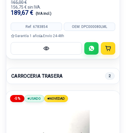
165,00 €
156,75 € sin IVA.
189,67 €
(IVA incl.)
Ref: 6783854
OEM: DPC000080LML
Garantía 1 año
Envío 24-48h
CARROCERIA TRASERA
2
-5%
USADO
NOVEDAD