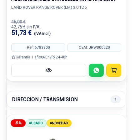
LAND ROVER RANGE ROVER (LM) 3.0 TD6
45,00 €
42,75 € sin IVA.
51,73 €
(IVA incl.)
Ref: 6783800
OEM: JRW000020
Garantía 1 año
Envío 24-48h
DIRECCION / TRANSMISION
1
-5%
USADO
NOVEDAD