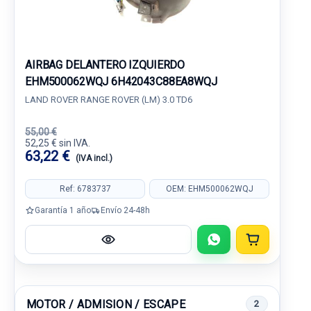
AIRBAG DELANTERO IZQUIERDO
EHM500062WQJ 6H42043C88EA8WQJ
LAND ROVER RANGE ROVER (LM) 3.0 TD6
55,00 €
52,25 € sin IVA.
63,22 €
(IVA incl.)
Ref: 6783737
OEM: EHM500062WQJ
Garantía 1 año
Envío 24-48h
MOTOR / ADMISION / ESCAPE
2