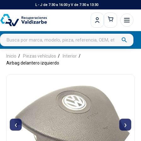
L - J de 7:30 a 16:00 y V de 7:30 a 13:30
Buscar productos
search
Inicio
Piezas vehículos
Interior
Airbag delantero izquierdo
‹
›