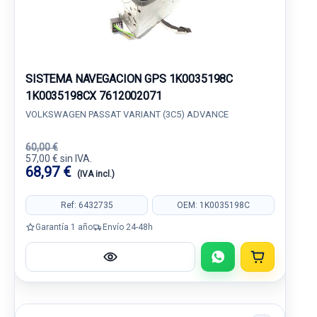
SISTEMA NAVEGACION GPS 1K0035198C
1K0035198CX 7612002071
VOLKSWAGEN PASSAT VARIANT (3C5) ADVANCE
60,00 €
57,00 € sin IVA.
68,97 €
(IVA incl.)
Ref: 6432735
OEM: 1K0035198C
Garantía 1 año
Envío 24-48h