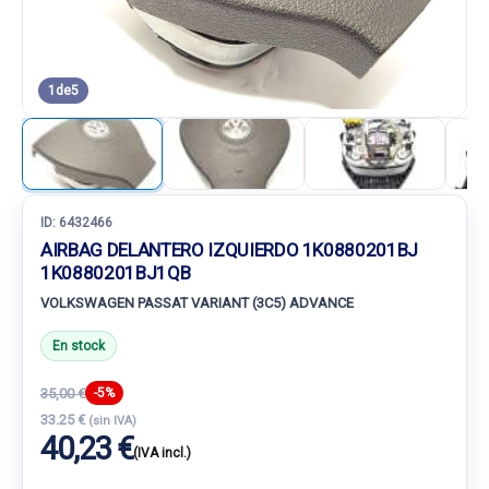
1
de
5
ID:
6432466
AIRBAG DELANTERO IZQUIERDO 1K0880201BJ
1K0880201BJ1QB
VOLKSWAGEN PASSAT VARIANT (3C5) ADVANCE
En stock
35,00 €
-5%
33.25 €
(sin IVA)
40,23 €
(IVA incl.)