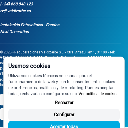
(+34) 668 848 123
rv@valdizarbe.es
Instalación Fotovoltaica - Fondos
Next Generation
© 2025 - Recuperaciones Valdizarbe S.L. - Ctra. Artazu, km 1, 31100 - Tel:
948 340 498 / 668 848 123 - Puente la Reina - Navarra - CIF B31275837.
Inscrita en el Registro Mercantil de Navarra, Tomo 32, Folio 75, Hoja 525.
Usamos cookies
Desarrollado por
Seintosoft
El proyecto de inversión "0011-0558-2024-000008" ha sido subvencionado
Utilizamos cookies técnicas necesarias para el
por Gobierno de Navarra al amparo de la convocatoria de 2024 de Ayudas a
funcionamiento de la web y, con tu consentimiento, cookies
la inversión en pymes industriales
de preferencias, analíticas y de marketing. Puedes aceptar
todas, rechazarlas o configurar su uso.
Ver política de cookies
VISA
PayPal
Rechazar
bizum
Configurar
Aceptar todas