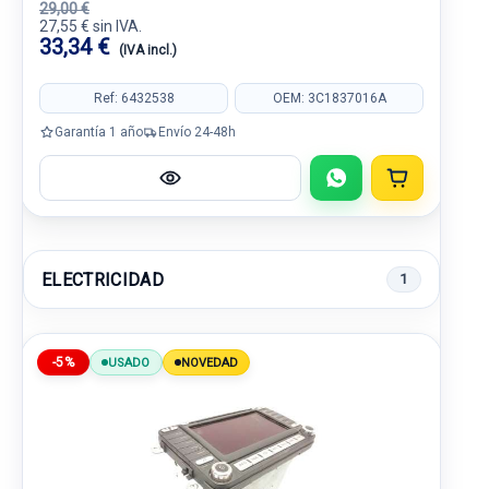
29,00 €
27,55 € sin IVA.
33,34 €
(IVA incl.)
Ref: 6432538
OEM: 3C1837016A
Garantía 1 año
Envío 24-48h
ELECTRICIDAD
1
-5%
USADO
NOVEDAD