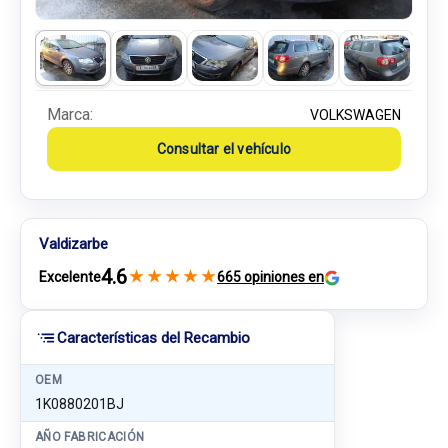
Marca:
VOLKSWAGEN
Consultar el vehículo
Valdizarbe
4.6
★
★
★
★
★
Excelente
665 opiniones en
Características del Recambio
OEM
1K0880201BJ
AÑO FABRICACIÓN