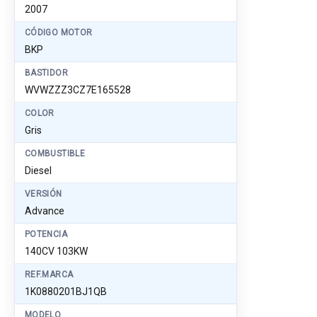
2007
CÓDIGO MOTOR
BKP
BASTIDOR
WVWZZZ3CZ7E165528
COLOR
Gris
COMBUSTIBLE
Diesel
VERSIÓN
Advance
POTENCIA
140CV 103KW
REF.MARCA
1K0880201BJ1QB
MODELO