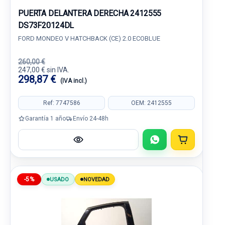
PUERTA DELANTERA DERECHA 2412555
DS73F20124DL
FORD MONDEO V HATCHBACK (CE) 2.0 ECOBLUE
260,00 €
247,00 € sin IVA.
298,87 €
(IVA incl.)
Ref: 7747586
OEM: 2412555
Garantía 1 año
Envío 24-48h
-5%
USADO
NOVEDAD