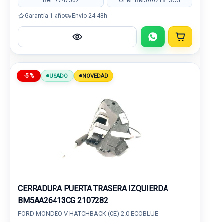
Ref: 7747502
OEM: BM5AA21813CG
Garantía 1 año
Envío 24-48h
-5%
USADO
NOVEDAD
CERRADURA PUERTA TRASERA IZQUIERDA
BM5AA26413CG 2107282
FORD MONDEO V HATCHBACK (CE) 2.0 ECOBLUE