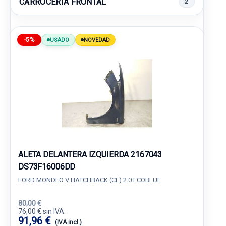
CARROCERIA FRONTAL
2
-5%
USADO
NOVEDAD
ALETA DELANTERA IZQUIERDA 2167043
DS73F16006DD
FORD MONDEO V HATCHBACK (CE) 2.0 ECOBLUE
80,00 €
76,00 € sin IVA.
91,96 €
(IVA incl.)