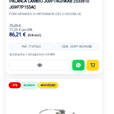
PALANCA CAMBIO JG9P14G396AB 2533810
JG9P7P155AC
FORD MONDEO V HATCHBACK (CE) 2.0 ECOBLUE
75,00 €
71,25 € sin IVA.
86,21 €
(IVA incl.)
Ref: 7747563
OEM: JG9P14G396AB
Garantía 1 año
Envío 24-48h
-5%
USADO
NOVEDAD