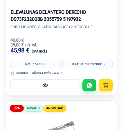
ELEVALUNAS DELANTERO DERECHO
DS73F23200BG 2055759 5197932
FORD MONDEO V HATCHBACK (CE) 2.0 ECOBLUE
40,00 €
38,00 € sin IVA.
45,98 €
(IVA incl.)
Ref: 7747520
OEM: DS73F23200BG
Garantía 1 año
Envío 24-48h
-5%
USADO
NOVEDAD