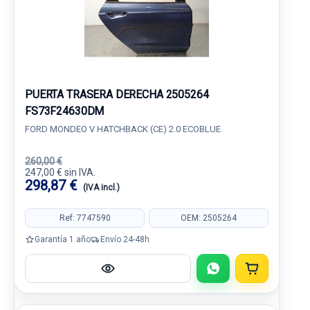
PUERTA TRASERA DERECHA 2505264
FS73F24630DM
FORD MONDEO V HATCHBACK (CE) 2.0 ECOBLUE
260,00 €
247,00 € sin IVA.
298,87 €
(IVA incl.)
Ref: 7747590
OEM: 2505264
Garantía 1 año
Envío 24-48h