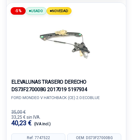
-5%
USADO
NOVEDAD
ELEVALUNAS TRASERO DERECHO
DS73F27000BG 2017019 5197934
FORD MONDEO V HATCHBACK (CE) 2.0 ECOBLUE
35,00 €
33,25 € sin IVA.
40,23 €
(IVA incl.)
Ref: 7747522
OEM: DS73F27000BG