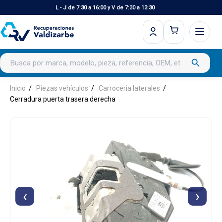
L - J de 7:30 a 16:00 y V de 7:30 a 13:30
Buscar productos
search
Inicio
Piezas vehículos
Carroceria laterales
Cerradura puerta trasera derecha
‹
›