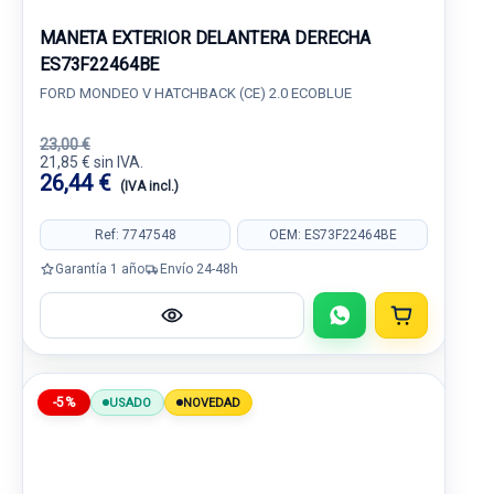
MANETA EXTERIOR DELANTERA DERECHA
ES73F22464BE
FORD MONDEO V HATCHBACK (CE) 2.0 ECOBLUE
23,00 €
21,85 € sin IVA.
26,44 €
(IVA incl.)
Ref: 7747548
OEM: ES73F22464BE
Garantía 1 año
Envío 24-48h
-5%
USADO
NOVEDAD