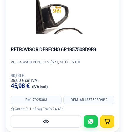
RETROVISOR DERECHO 6R1857508D9B9
VOLKSWAGEN POLO V (6R1, 6C1) 1.6 TDI
40,00 €
38,00 € sin IVA.
45,98 €
(IVA incl.)
Ref: 7925303
OEM: 6R1857508D9B9
Garantía 1 año
Envío 24-48h