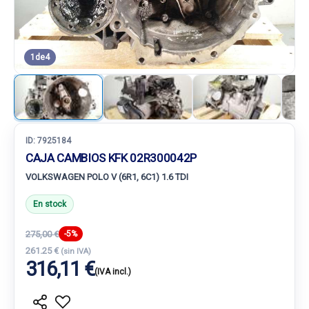
1
de
4
ID:
7925184
CAJA CAMBIOS KFK 02R300042P
VOLKSWAGEN POLO V (6R1, 6C1) 1.6 TDI
En stock
275,00 €
-5%
261.25 €
(sin IVA)
316,11 €
(IVA incl.)