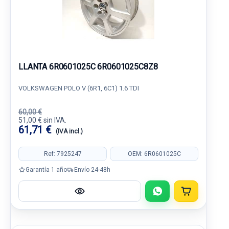
LLANTA 6R0601025C 6R0601025C8Z8
VOLKSWAGEN POLO V (6R1, 6C1) 1.6 TDI
60,00 €
51,00 € sin IVA.
61,71 €
(IVA incl.)
Ref: 7925247
OEM: 6R0601025C
Garantía 1 año
Envío 24-48h