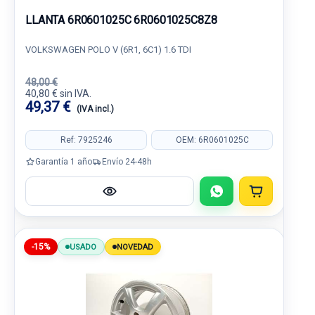
LLANTA 6R0601025C 6R0601025C8Z8
VOLKSWAGEN POLO V (6R1, 6C1) 1.6 TDI
48,00 €
40,80 € sin IVA.
49,37 €
(IVA incl.)
Ref: 7925246
OEM: 6R0601025C
Garantía 1 año
Envío 24-48h
-15%
USADO
NOVEDAD