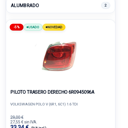
ALUMBRADO
2
-5%
USADO
NOVEDAD
PILOTO TRASERO DERECHO 6R0945096A
VOLKSWAGEN POLO V (6R1, 6C1) 1.6 TDI
29,00 €
27,55 € sin IVA.
33,34 €