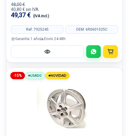
48,00 €
40,80 € sin IVA.
49,37 €
(IVA incl.)
Ref: 7925245
OEM: 6R0601025C
Garantía 1 año
Envío 24-48h
-15%
USADO
NOVEDAD