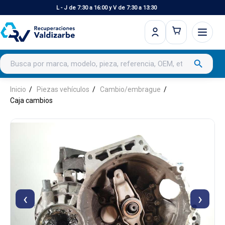
L - J de 7:30 a 16:00 y V de 7:30 a 13:30
Buscar productos
search
Inicio
Piezas vehículos
Cambio/embrague
Caja cambios
‹
›