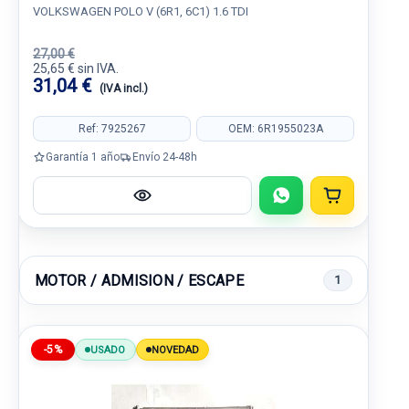
VOLKSWAGEN POLO V (6R1, 6C1) 1.6 TDI
27,00 €
25,65 € sin IVA.
31,04 €
(IVA incl.)
Ref: 7925267
OEM: 6R1955023A
Garantía 1 año
Envío 24-48h
MOTOR / ADMISION / ESCAPE
1
-5%
USADO
NOVEDAD