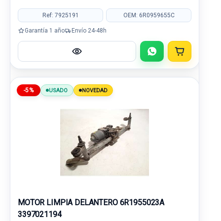
Ref: 7925191
OEM: 6R0959655C
Garantía 1 año
Envío 24-48h
-5%
USADO
NOVEDAD
MOTOR LIMPIA DELANTERO 6R1955023A
3397021194