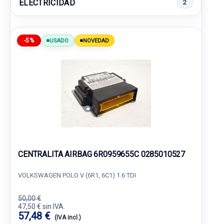
ELECTRICIDAD
2
-5%
USADO
NOVEDAD
CENTRALITA AIRBAG 6R0959655C 0285010527
VOLKSWAGEN POLO V (6R1, 6C1) 1.6 TDI
50,00 €
47,50 € sin IVA.
57,48 €
(IVA incl.)