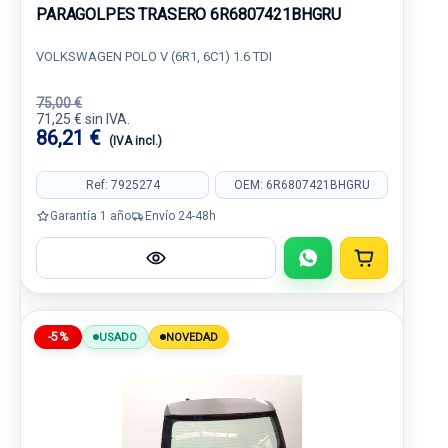
PARAGOLPES TRASERO 6R6807421BHGRU
VOLKSWAGEN POLO V (6R1, 6C1) 1.6 TDI
75,00 €
71,25 € sin IVA.
86,21 €
(IVA incl.)
Ref: 7925274
OEM: 6R6807421BHGRU
Garantía 1 año
Envío 24-48h
-5%
USADO
NOVEDAD