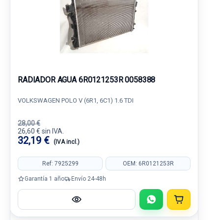
RADIADOR AGUA 6R0121253R 0058388
VOLKSWAGEN POLO V (6R1, 6C1) 1.6 TDI
28,00 €
26,60 € sin IVA.
32,19 €
(IVA incl.)
Ref: 7925299
OEM: 6R0121253R
Garantía 1 año
Envío 24-48h