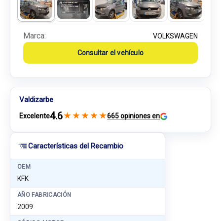
Marca:
VOLKSWAGEN
Consultar el vehículo
Valdizarbe
4.6
★
★
★
★
★
Excelente
665 opiniones en
Características del Recambio
OEM
KFK
AÑO FABRICACIÓN
2009