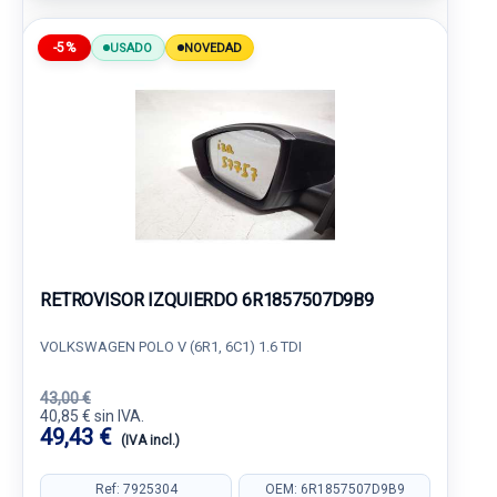
-5%
USADO
NOVEDAD
RETROVISOR IZQUIERDO 6R1857507D9B9
VOLKSWAGEN POLO V (6R1, 6C1) 1.6 TDI
43,00 €
40,85 € sin IVA.
49,43 €
(IVA incl.)
Ref: 7925304
OEM: 6R1857507D9B9