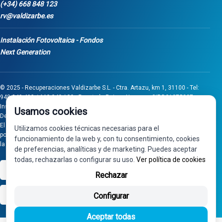
(+34) 668 848 123
rv@valdizarbe.es
Instalación Fotovoltaica - Fondos
Next Generation
© 2025 - Recuperaciones Valdizarbe S.L. - Ctra. Artazu, km 1, 31100 - Tel:
948 340 498 / 668 848 123 - Puente la Reina - Navarra - CIF B31275837.
Inscrita en el Registro Mercantil de Navarra, Tomo 32, Folio 75, Hoja 525.
Usamos cookies
Desarrollado por
Seintosoft
El proyecto de inversión "0011-0558-2024-000008" ha sido subvencionado
Utilizamos cookies técnicas necesarias para el
por Gobierno de Navarra al amparo de la convocatoria de 2024 de Ayudas a
funcionamiento de la web y, con tu consentimiento, cookies
la inversión en pymes industriales
de preferencias, analíticas y de marketing. Puedes aceptar
todas, rechazarlas o configurar su uso.
Ver política de cookies
VISA
PayPal
Rechazar
bizum
Configurar
Aceptar todas