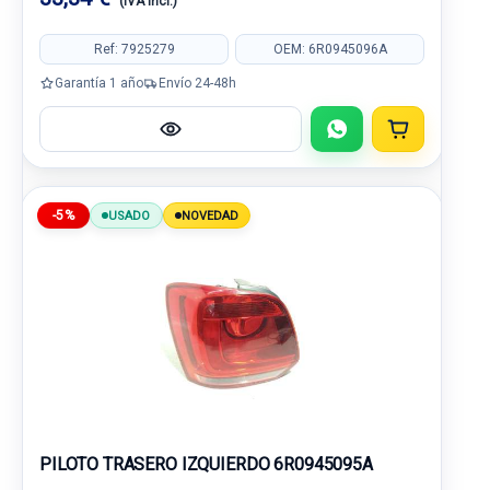
(IVA incl.)
Ref: 7925279
OEM: 6R0945096A
Garantía 1 año
Envío 24-48h
-5%
USADO
NOVEDAD
PILOTO TRASERO IZQUIERDO 6R0945095A