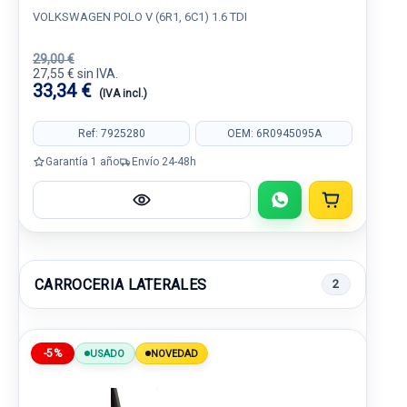
VOLKSWAGEN POLO V (6R1, 6C1) 1.6 TDI
29,00 €
27,55 € sin IVA.
33,34 €
(IVA incl.)
Ref: 7925280
OEM: 6R0945095A
Garantía 1 año
Envío 24-48h
CARROCERIA LATERALES
2
-5%
USADO
NOVEDAD