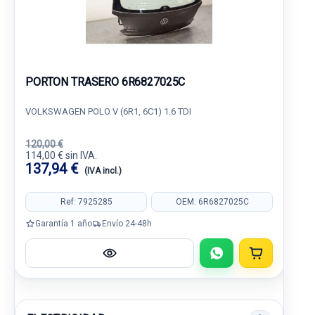
PORTON TRASERO 6R6827025C
VOLKSWAGEN POLO V (6R1, 6C1) 1.6 TDI
120,00 €
114,00 € sin IVA.
137,94 €
(IVA incl.)
Ref: 7925285
OEM: 6R6827025C
Garantía 1 año
Envío 24-48h