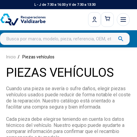
L - J de 7:30 a 16:00 y V de 7:30 a 13:30
Buscar productos
search
Inicio
Piezas vehículos
PIEZAS VEHÍCULOS
Cuando una pieza se avería o sufre daños, elegir piezas
vehículos usados puede reducir de forma notable el coste
de la reparación. Nuestro catálogo está orientado a
facilitar una compra segura y bien informada.
Cada pieza debe elegirse teniendo en cuenta los datos
técnicos del vehículo. Nuestro equipo puede ayudarte a
comparar información para confirmar que el recambio