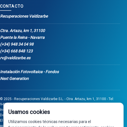
CONTACTO
Recuperaciones Valdizarbe
Ctra. Artazu, km 1, 31100
Puente la Reina - Navarra
(+34) 948 34 04 98
(+34) 668 848 123
rv@valdizarbe.es
Instalación Fotovoltaica - Fondos
Next Generation
© 2025 - Recuperaciones Valdizarbe S.L. - Ctra. Artazu, km 1, 31100 - Tel:
948 340 498 / 668 848 123 - Puente la Reina - Navarra - CIF B31275837.
Inscrita en el Registro Mercantil de Navarra, Tomo 32, Folio 75, Hoja 525.
Usamos cookies
Desarrollado por
Seintosoft
El proyecto de inversión "0011-0558-2024-000008" ha sido subvencionado
Utilizamos cookies técnicas necesarias para el
por Gobierno de Navarra al amparo de la convocatoria de 2024 de Ayudas a