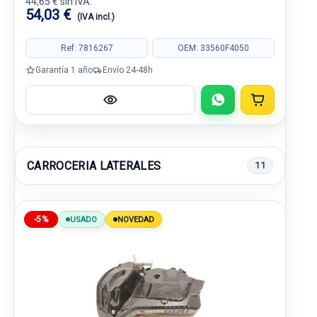
44,65 € sin IVA.
54,03 €
(IVA incl.)
Ref: 7816267
OEM: 33560F4050
Garantía 1 año
Envío 24-48h
CARROCERIA LATERALES
11
-5%
USADO
NOVEDAD