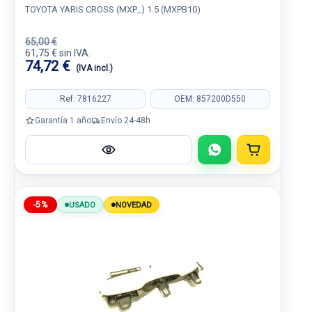
TOYOTA YARIS CROSS (MXP_) 1.5 (MXPB10)
65,00 €
61,75 € sin IVA.
74,72 €
(IVA incl.)
Ref: 7816227
OEM: 857200D550
Garantía 1 año
Envío 24-48h
-5%
USADO
NOVEDAD