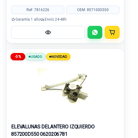
Ref: 7816226
OEM: 857100D550
Garantía 1 año
Envío 24-48h
-5%
USADO
NOVEDAD
ELEVALUNAS DELANTERO IZQUIERDO
857200D550 0620206781