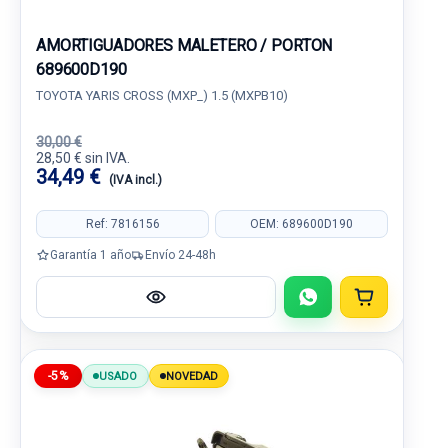
AMORTIGUADORES MALETERO / PORTON
689600D190
TOYOTA YARIS CROSS (MXP_) 1.5 (MXPB10)
30,00 €
28,50 € sin IVA.
34,49 €
(IVA incl.)
Ref: 7816156
OEM: 689600D190
Garantía 1 año
Envío 24-48h
-5%
USADO
NOVEDAD