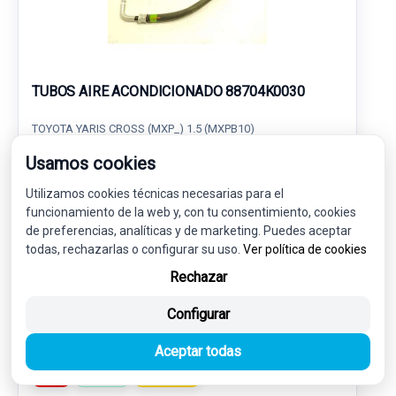
TUBOS AIRE ACONDICIONADO 88704K0030
TOYOTA YARIS CROSS (MXP_) 1.5 (MXPB10)
Usamos cookies
65,00 €
61,75 € sin IVA.
Utilizamos cookies técnicas necesarias para el
74,72 €
(IVA incl.)
funcionamiento de la web y, con tu consentimiento, cookies
de preferencias, analíticas y de marketing. Puedes aceptar
Ref: 7820968
OEM: 88704K0030
todas, rechazarlas o configurar su uso.
Ver política de cookies
Garantía 1 año
Envío 24-48h
Rechazar
Configurar
Aceptar todas
-5%
USADO
NOVEDAD