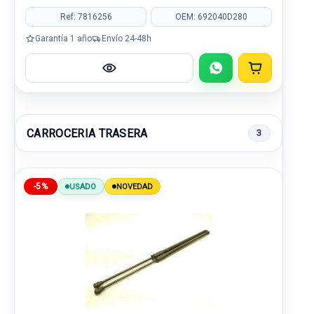
Ref: 7816256
OEM: 692040D280
Garantía 1 año
Envío 24-48h
CARROCERIA TRASERA
3
-5%
USADO
NOVEDAD