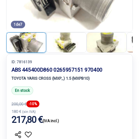
1
de
7
ID:
7816139
ABS 445400D860 0265957151 970400
TOYOTA YARIS CROSS (MXP_) 1.5 (MXPB10)
En stock
200,00 €
-10%
180 €
(sin IVA)
217,80 €
(IVA incl.)