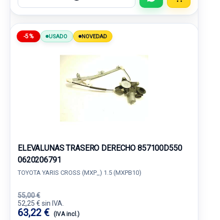
-5%
USADO
NOVEDAD
ELEVALUNAS TRASERO DERECHO 857100D550
0620206791
TOYOTA YARIS CROSS (MXP_) 1.5 (MXPB10)
55,00 €
52,25 € sin IVA.
63,22 €
(IVA incl.)