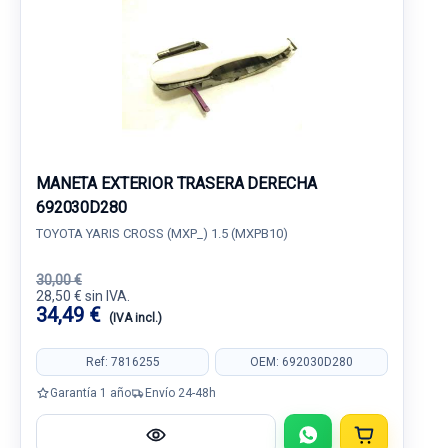
MANETA EXTERIOR TRASERA DERECHA
692030D280
TOYOTA YARIS CROSS (MXP_) 1.5 (MXPB10)
30,00 €
28,50 € sin IVA.
34,49 €
(IVA incl.)
Ref: 7816255
OEM: 692030D280
Garantía 1 año
Envío 24-48h