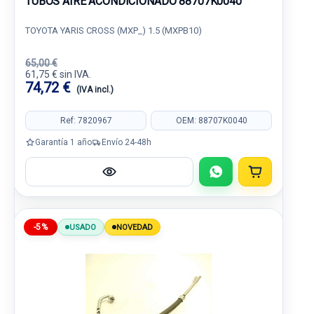
TUBOS AIRE ACONDICIONADO 88707K0040
TOYOTA YARIS CROSS (MXP_) 1.5 (MXPB10)
65,00 €
61,75 € sin IVA.
74,72 €
(IVA incl.)
Ref: 7820967
OEM: 88707K0040
Garantía 1 año
Envío 24-48h
-5%
USADO
NOVEDAD