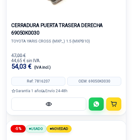
CERRADURA PUERTA TRASERA DERECHA
69050K0030
TOYOTA YARIS CROSS (MXP_) 1.5 (MXPB10)
47,00 €
44,65 € sin IVA.
54,03 €
(IVA incl.)
Ref: 7816207
OEM: 69050K0030
Garantía 1 año
Envío 24-48h
-5%
USADO
NOVEDAD