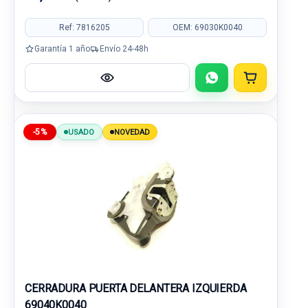
Ref: 7816205
OEM: 69030K0040
Garantía 1 año
Envío 24-48h
-5%
USADO
NOVEDAD
CERRADURA PUERTA DELANTERA IZQUIERDA
69040K0040