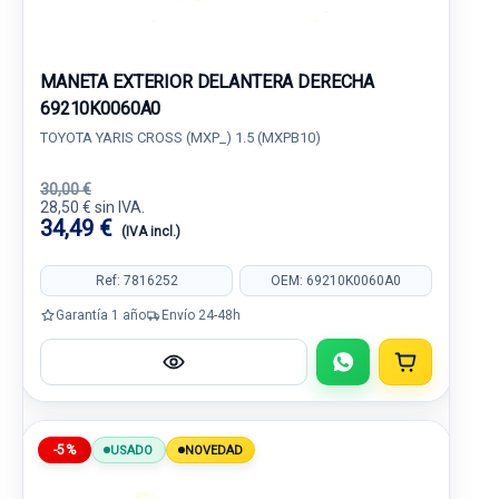
MANETA EXTERIOR DELANTERA DERECHA
69210K0060A0
TOYOTA YARIS CROSS (MXP_) 1.5 (MXPB10)
30,00 €
28,50 € sin IVA.
34,49 €
(IVA incl.)
Ref: 7816252
OEM: 69210K0060A0
Garantía 1 año
Envío 24-48h
-5%
USADO
NOVEDAD