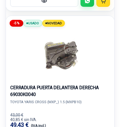
-5%
USADO
NOVEDAD
CERRADURA PUERTA DELANTERA DERECHA
69030K0040
TOYOTA YARIS CROSS (MXP_) 1.5 (MXPB10)
43,00 €
40,85 € sin IVA.
49,43 €
(IVA incl.)