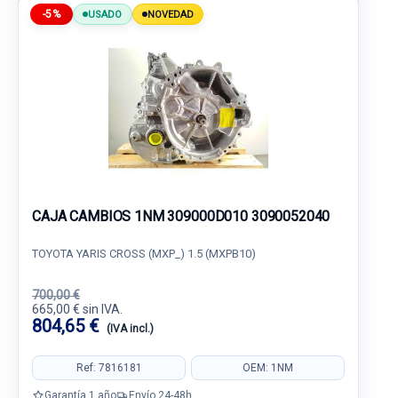
-5%
USADO
NOVEDAD
CAJA CAMBIOS 1NM 309000D010 3090052040
TOYOTA YARIS CROSS (MXP_) 1.5 (MXPB10)
700,00 €
665,00 € sin IVA.
804,65 €
(IVA incl.)
Ref: 7816181
OEM: 1NM
Garantía 1 año
Envío 24-48h