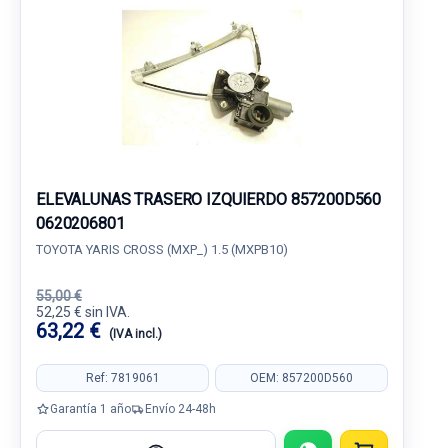
ELEVALUNAS TRASERO IZQUIERDO 857200D560
0620206801
TOYOTA YARIS CROSS (MXP_) 1.5 (MXPB10)
55,00 €
52,25 € sin IVA.
63,22 €
(IVA incl.)
Ref: 7819061
OEM: 857200D560
Garantía 1 año
Envío 24-48h