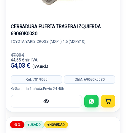
CERRADURA PUERTA TRASERA IZQUIERDA
69060K0030
TOYOTA YARIS CROSS (MXP_) 1.5 (MXPB10)
47,00 €
44,65 € sin IVA.
54,03 €
(IVA incl.)
Ref: 7819060
OEM: 69060K0030
Garantía 1 año
Envío 24-48h
-5%
USADO
NOVEDAD