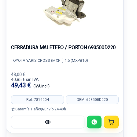
CERRADURA MALETERO / PORTON 693500D220
TOYOTA YARIS CROSS (MXP_) 1.5 (MXPB10)
43,00 €
40,85 € sin IVA.
49,43 €
(IVA incl.)
Ref: 7816204
OEM: 693500D220
Garantía 1 año
Envío 24-48h