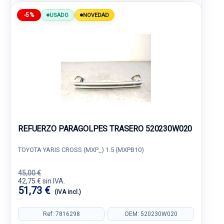
-5%
USADO
NOVEDAD
REFUERZO PARAGOLPES TRASERO 520230W020
TOYOTA YARIS CROSS (MXP_) 1.5 (MXPB10)
45,00 €
42,75 € sin IVA.
51,73 €
(IVA incl.)
Ref: 7816298
OEM: 520230W020