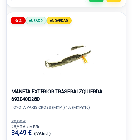
-5%
USADO
NOVEDAD
MANETA EXTERIOR TRASERA IZQUIERDA
692040D280
TOYOTA YARIS CROSS (MXP_) 1.5 (MXPB10)
30,00 €
28,50 € sin IVA.
34,49 €
(IVA incl.)