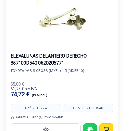
ELEVALUNAS DELANTERO DERECHO
857100D540 0620206771
TOYOTA YARIS CROSS (MXP_) 1.5 (MXPB10)
65,00 €
61,75 € sin IVA.
74,72 €
(IVA incl.)
Ref: 7816224
OEM: 857100D540
Garantía 1 año
Envío 24-48h