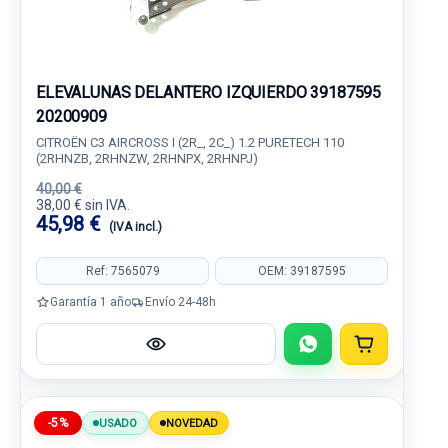
ELEVALUNAS DELANTERO IZQUIERDO 39187595
20200909
CITROËN C3 AIRCROSS I (2R_, 2C_) 1.2 PURETECH 110
(2RHNZB, 2RHNZW, 2RHNPX, 2RHNPJ)
40,00 €
38,00 € sin IVA.
45,98 €
(IVA incl.)
Ref: 7565079
OEM: 39187595
Garantía 1 año
Envío 24-48h
-5%
USADO
NOVEDAD