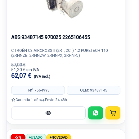
ABS 93487145 970025 2265106455
CITROËN C3 AIRCROSS II (2R_, 2C_) 1.2 PURETECH 110
(2RHNZB, 2RHNZW, 2RHNPX, 2RHNPJ)
57,00 €
51,30 € sin IVA.
62,07 €
(IVA incl.)
Ref: 7564998
OEM: 93487145
Garantía 1 año
Envío 24-48h
-5%
USADO
NOVEDAD