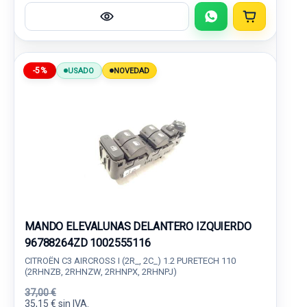
-5%
USADO
NOVEDAD
MANDO ELEVALUNAS DELANTERO IZQUIERDO
96788264ZD 1002555116
CITROËN C3 AIRCROSS I (2R_, 2C_) 1.2 PURETECH 110
(2RHNZB, 2RHNZW, 2RHNPX, 2RHNPJ)
37,00 €
35,15 € sin IVA.