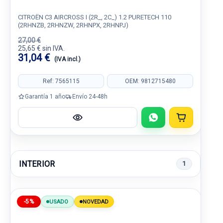
CITROËN C3 AIRCROSS I (2R_, 2C_) 1.2 PURETECH 110
(2RHNZB, 2RHNZW, 2RHNPX, 2RHNPJ)
27,00 €
25,65 € sin IVA.
31,04 €
(IVA incl.)
Ref: 7565115
OEM: 9812715480
Garantía 1 año
Envío 24-48h
INTERIOR
1
-5%
USADO
NOVEDAD