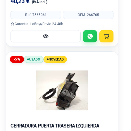
40,23 €
(IVA incl.)
Ref: 7565061
OEM: 266765
Garantía 1 año
Envío 24-48h
-5%
USADO
NOVEDAD
CERRADURA PUERTA TRASERA IZQUIERDA