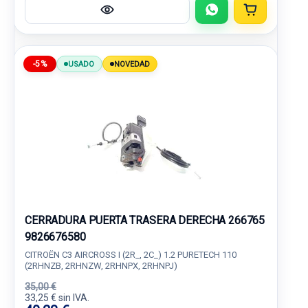
-5%
USADO
NOVEDAD
CERRADURA PUERTA TRASERA DERECHA 266765
9826676580
CITROËN C3 AIRCROSS I (2R_, 2C_) 1.2 PURETECH 110
(2RHNZB, 2RHNZW, 2RHNPX, 2RHNPJ)
35,00 €
33,25 € sin IVA.