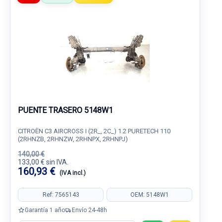
PUENTE TRASERO 5148W1
CITROËN C3 AIRCROSS I (2R_, 2C_) 1.2 PURETECH 110
(2RHNZB, 2RHNZW, 2RHNPX, 2RHNPJ)
140,00 €
133,00 € sin IVA.
160,93 €
(IVA incl.)
Ref: 7565143
OEM: 5148W1
Garantía 1 año
Envío 24-48h