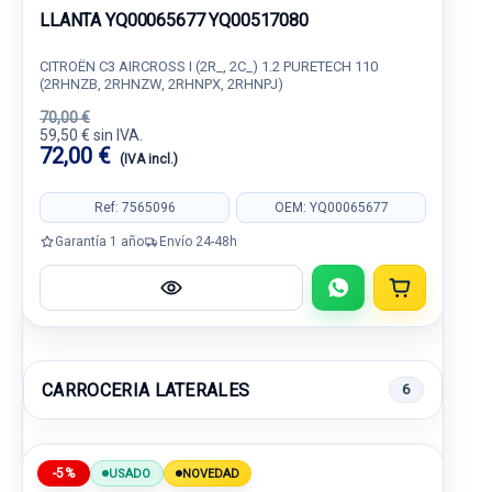
LLANTA YQ00065677 YQ00517080
CITROËN C3 AIRCROSS I (2R_, 2C_) 1.2 PURETECH 110
(2RHNZB, 2RHNZW, 2RHNPX, 2RHNPJ)
70,00 €
59,50 € sin IVA.
72,00 €
(IVA incl.)
Ref: 7565096
OEM: YQ00065677
Garantía 1 año
Envío 24-48h
CARROCERIA LATERALES
6
-5%
USADO
NOVEDAD