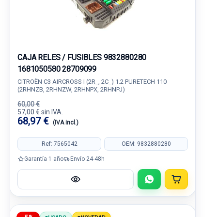
CAJA RELES / FUSIBLES 9832880280
1681050580 28709099
CITROËN C3 AIRCROSS I (2R_, 2C_) 1.2 PURETECH 110
(2RHNZB, 2RHNZW, 2RHNPX, 2RHNPJ)
60,00 €
57,00 € sin IVA.
68,97 €
(IVA incl.)
Ref: 7565042
OEM: 9832880280
Garantía 1 año
Envío 24-48h