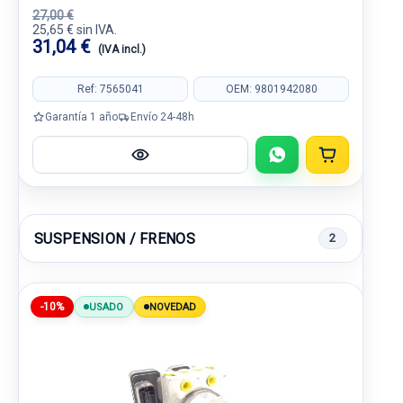
27,00 €
25,65 € sin IVA.
31,04 €
(IVA incl.)
Ref: 7565041
OEM: 9801942080
Garantía 1 año
Envío 24-48h
SUSPENSION / FRENOS
2
-10%
USADO
NOVEDAD