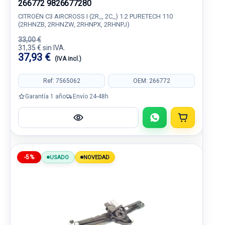
266772 9826677280
CITROËN C3 AIRCROSS I (2R_, 2C_) 1.2 PURETECH 110
(2RHNZB, 2RHNZW, 2RHNPX, 2RHNPJ)
33,00 €
31,35 € sin IVA.
37,93 €
(IVA incl.)
Ref: 7565062
OEM: 266772
Garantía 1 año
Envío 24-48h
-5%
USADO
NOVEDAD