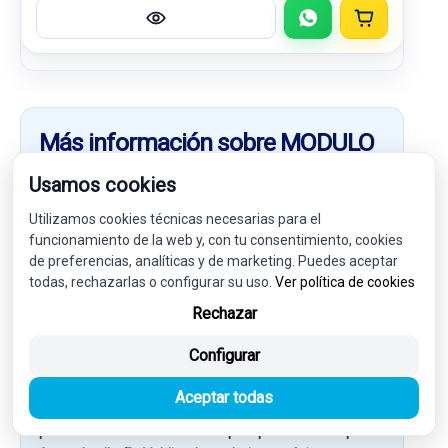
Más información sobre MODULO
ELECTRONICO 9824532180
Usamos cookies
0263014165
Utilizamos cookies técnicas necesarias para el
En esta categoría encontrarás MODULO ELECTRONICO
funcionamiento de la web y, con tu consentimiento, cookies
9824532180 0263014165 compatible con:
CITROËN C3
de preferencias, analíticas y de marketing. Puedes aceptar
AIRCROSS I (2R_, 2C_) 1.2 PURETECH 110 (2RHNZB,
todas, rechazarlas o configurar su uso.
Ver política de cookies
2RHNZW, 2RHNPX, 2RHNPJ)
Además de otros
Rechazar
recambios relacionados con la referencia
7569558
.
Consulta la descripción y los datos técnicos para
Configurar
asegurarte de que es válido para tu vehículo.
Aceptar todas
Compra online el repuesto que necesitas y recíbelo en
pocos días laborables en cualquier punto de Europa o