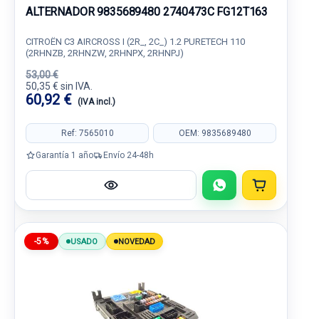
ALTERNADOR 9835689480 2740473C FG12T163
CITROËN C3 AIRCROSS I (2R_, 2C_) 1.2 PURETECH 110
(2RHNZB, 2RHNZW, 2RHNPX, 2RHNPJ)
53,00 €
50,35 € sin IVA.
60,92 €
(IVA incl.)
Ref: 7565010
OEM: 9835689480
Garantía 1 año
Envío 24-48h
-5%
USADO
NOVEDAD