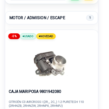
MOTOR / ADMISION / ESCAPE
1
-5%
USADO
NOVEDAD
CAJA MARIPOSA 9801942080
CITROËN C3 AIRCROSS I (2R_, 2C_) 1.2 PURETECH 110
(2RHNZB, 2RHNZW, 2RHNPX, 2RHNPJ)