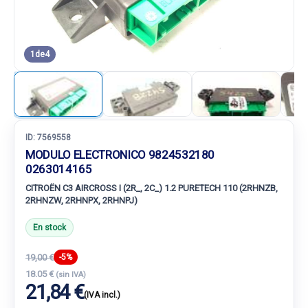
1
de
4
ID:
7569558
MODULO ELECTRONICO 9824532180
0263014165
CITROËN C3 AIRCROSS I (2R_, 2C_) 1.2 PURETECH 110 (2RHNZB,
2RHNZW, 2RHNPX, 2RHNPJ)
En stock
19,00 €
-5%
18.05 €
(sin IVA)
21,84 €
(IVA incl.)