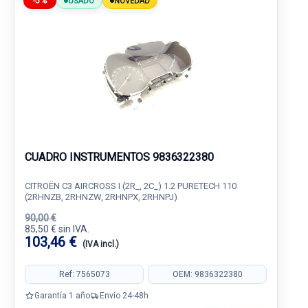
-5%
USADO
NOVEDAD
CUADRO INSTRUMENTOS 9836322380
CITROËN C3 AIRCROSS I (2R_, 2C_) 1.2 PURETECH 110
(2RHNZB, 2RHNZW, 2RHNPX, 2RHNPJ)
90,00 €
85,50 € sin IVA.
103,46 €
(IVA incl.)
Ref: 7565073
OEM: 9836322380
Garantía 1 año
Envío 24-48h