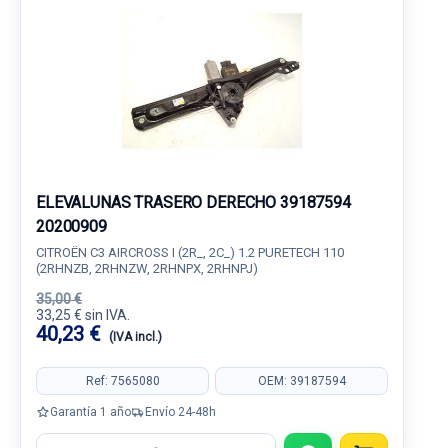
ELEVALUNAS TRASERO DERECHO 39187594
20200909
CITROËN C3 AIRCROSS I (2R_, 2C_) 1.2 PURETECH 110
(2RHNZB, 2RHNZW, 2RHNPX, 2RHNPJ)
35,00 €
33,25 € sin IVA.
40,23 €
(IVA incl.)
Ref: 7565080
OEM: 39187594
Garantía 1 año
Envío 24-48h