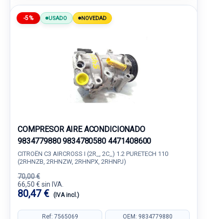
-5%
USADO
NOVEDAD
COMPRESOR AIRE ACONDICIONADO
9834779880 9834780580 4471408600
CITROËN C3 AIRCROSS I (2R_, 2C_) 1.2 PURETECH 110
(2RHNZB, 2RHNZW, 2RHNPX, 2RHNPJ)
70,00 €
66,50 € sin IVA.
80,47 €
(IVA incl.)
Ref: 7565069
OEM: 9834779880