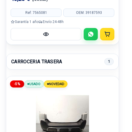
Ref: 7565081
OEM: 39187593
Garantía 1 año
Envío 24-48h
CARROCERIA TRASERA
1
-5%
USADO
NOVEDAD