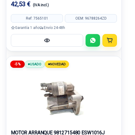
42,53 €
(IVA incl.)
Ref: 7565101
OEM: 96788264ZD
Garantía 1 año
Envío 24-48h
-5%
USADO
NOVEDAD
MOTOR ARRANQUE 9812715480 ESW1016J