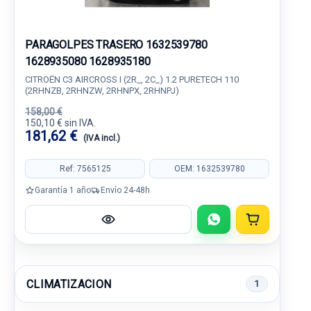
PARAGOLPES TRASERO 1632539780
1628935080 1628935180
CITROËN C3 AIRCROSS I (2R_, 2C_) 1.2 PURETECH 110
(2RHNZB, 2RHNZW, 2RHNPX, 2RHNPJ)
158,00 €
150,10 € sin IVA.
181,62 €
(IVA incl.)
Ref: 7565125
OEM: 1632539780
Garantía 1 año
Envío 24-48h
CLIMATIZACION
1