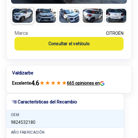
Marca:
CITROËN
Consultar el vehículo
Valdizarbe
4.6
★
★
★
★
★
Excelente
665 opiniones en
Características del Recambio
OEM
9824532180
AÑO FABRICACIÓN