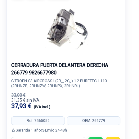
CERRADURA PUERTA DELANTERA DERECHA
266779 9826677980
CITROËN C3 AIRCROSS I (2R_, 2C_) 1.2 PURETECH 110
(2RHNZB, 2RHNZW, 2RHNPX, 2RHNPJ)
33,00 €
31,35 € sin IVA.
37,93 €
(IVA incl.)
Ref: 7565059
OEM: 266779
Garantía 1 año
Envío 24-48h