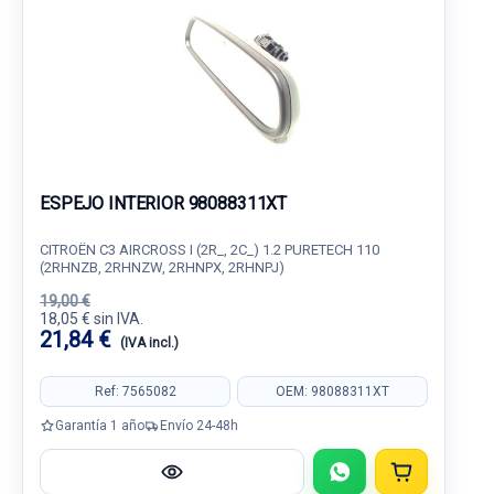
ESPEJO INTERIOR 98088311XT
CITROËN C3 AIRCROSS I (2R_, 2C_) 1.2 PURETECH 110
(2RHNZB, 2RHNZW, 2RHNPX, 2RHNPJ)
19,00 €
18,05 € sin IVA.
21,84 €
(IVA incl.)
Ref: 7565082
OEM: 98088311XT
Garantía 1 año
Envío 24-48h