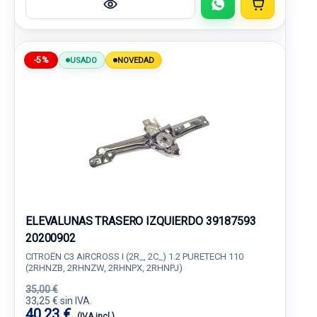
-5%
USADO
NOVEDAD
ELEVALUNAS TRASERO IZQUIERDO 39187593
20200902
CITROËN C3 AIRCROSS I (2R_, 2C_) 1.2 PURETECH 110
(2RHNZB, 2RHNZW, 2RHNPX, 2RHNPJ)
35,00 €
33,25 € sin IVA.
40,23 €
(IVA incl.)