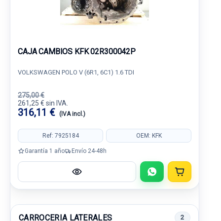
CAJA CAMBIOS KFK 02R300042P
VOLKSWAGEN POLO V (6R1, 6C1) 1.6 TDI
275,00 €
261,25 € sin IVA.
316,11 €
(IVA incl.)
Ref: 7925184
OEM: KFK
Garantía 1 año
Envío 24-48h
CARROCERIA LATERALES
2