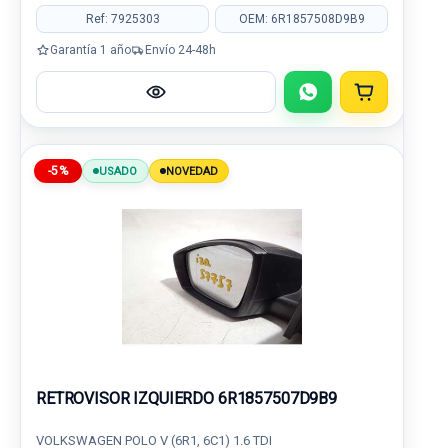
Ref: 7925303
OEM: 6R1857508D9B9
Garantía 1 año
Envío 24-48h
-5%
USADO
NOVEDAD
RETROVISOR IZQUIERDO 6R1857507D9B9
VOLKSWAGEN POLO V (6R1, 6C1) 1.6 TDI