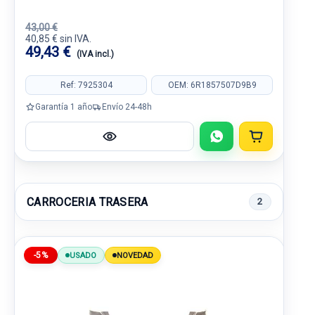
43,00 €
40,85 € sin IVA.
49,43 €
(IVA incl.)
Ref: 7925304
OEM: 6R1857507D9B9
Garantía 1 año
Envío 24-48h
CARROCERIA TRASERA
2
-5%
USADO
NOVEDAD