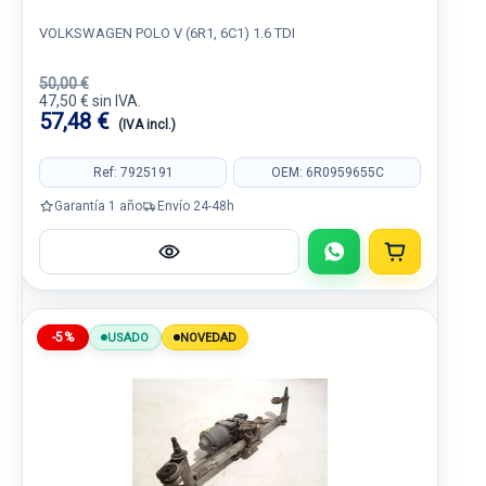
VOLKSWAGEN POLO V (6R1, 6C1) 1.6 TDI
50,00 €
47,50 € sin IVA.
57,48 €
(IVA incl.)
Ref: 7925191
OEM: 6R0959655C
Garantía 1 año
Envío 24-48h
-5%
USADO
NOVEDAD