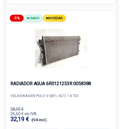
-5%
USADO
NOVEDAD
RADIADOR AGUA 6R0121253R 0058388
VOLKSWAGEN POLO V (6R1, 6C1) 1.6 TDI
28,00 €
26,60 € sin IVA.
32,19 €
(IVA incl.)