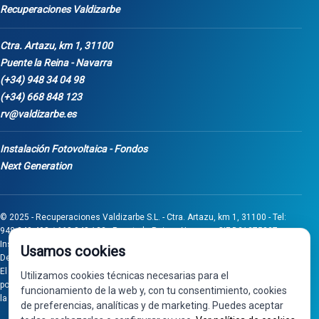
Recuperaciones Valdizarbe
Ctra. Artazu, km 1, 31100
Puente la Reina - Navarra
(+34) 948 34 04 98
(+34) 668 848 123
rv@valdizarbe.es
Instalación Fotovoltaica - Fondos
Next Generation
© 2025 - Recuperaciones Valdizarbe S.L. - Ctra. Artazu, km 1, 31100 - Tel:
948 340 498 / 668 848 123 - Puente la Reina - Navarra - CIF B31275837.
Inscrita en el Registro Mercantil de Navarra, Tomo 32, Folio 75, Hoja 525.
Usamos cookies
Desarrollado por
Seintosoft
El proyecto de inversión "0011-0558-2024-000008" ha sido subvencionado
Utilizamos cookies técnicas necesarias para el
por Gobierno de Navarra al amparo de la convocatoria de 2024 de Ayudas a
funcionamiento de la web y, con tu consentimiento, cookies
la inversión en pymes industriales
de preferencias, analíticas y de marketing. Puedes aceptar