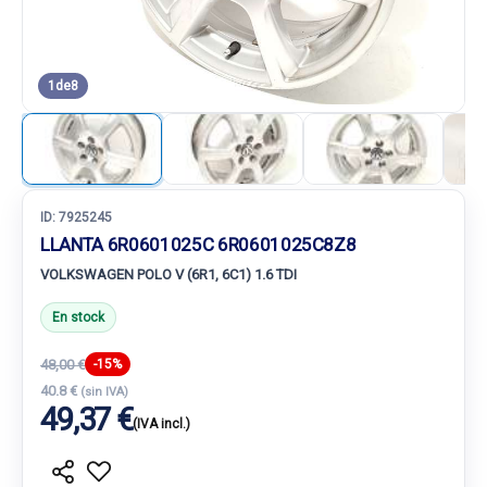
1
de
8
ID:
7925245
LLANTA 6R0601025C 6R0601025C8Z8
VOLKSWAGEN POLO V (6R1, 6C1) 1.6 TDI
En stock
48,00 €
-15%
40.8 €
(sin IVA)
49,37 €
(IVA incl.)