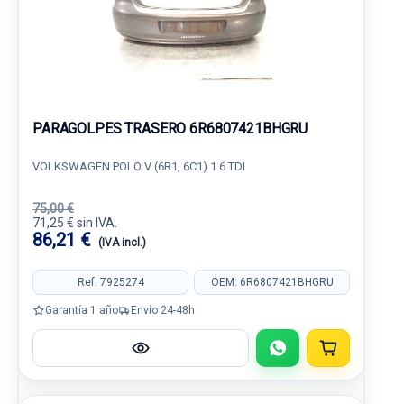
PARAGOLPES TRASERO 6R6807421BHGRU
VOLKSWAGEN POLO V (6R1, 6C1) 1.6 TDI
75,00 €
71,25 € sin IVA.
86,21 €
(IVA incl.)
Ref: 7925274
OEM: 6R6807421BHGRU
Garantía 1 año
Envío 24-48h