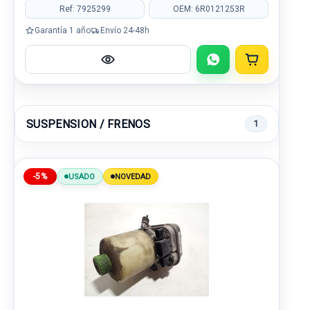
Ref: 7925299
OEM: 6R0121253R
Garantía 1 año
Envío 24-48h
SUSPENSION / FRENOS
1
-5%
USADO
NOVEDAD