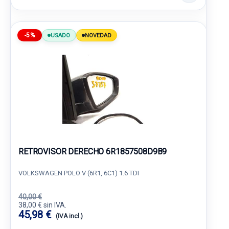
-5%
USADO
NOVEDAD
RETROVISOR DERECHO 6R1857508D9B9
VOLKSWAGEN POLO V (6R1, 6C1) 1.6 TDI
40,00 €
38,00 € sin IVA.
45,98 €
(IVA incl.)