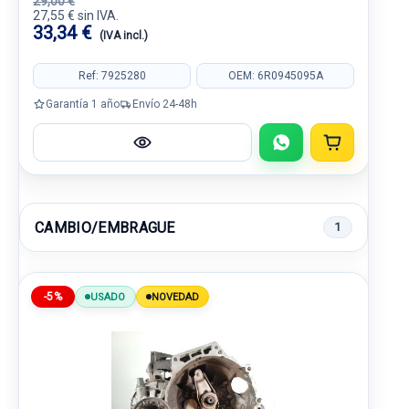
29,00 €
27,55 € sin IVA.
33,34 €
(IVA incl.)
Ref: 7925280
OEM: 6R0945095A
Garantía 1 año
Envío 24-48h
CAMBIO/EMBRAGUE
1
-5%
USADO
NOVEDAD