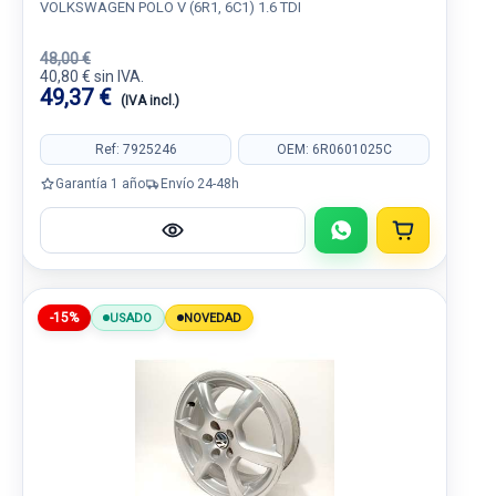
VOLKSWAGEN POLO V (6R1, 6C1) 1.6 TDI
48,00 €
40,80 € sin IVA.
49,37 €
(IVA incl.)
Ref: 7925246
OEM: 6R0601025C
Garantía 1 año
Envío 24-48h
-15%
USADO
NOVEDAD