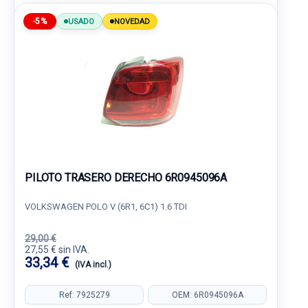
-5%
USADO
NOVEDAD
PILOTO TRASERO DERECHO 6R0945096A
VOLKSWAGEN POLO V (6R1, 6C1) 1.6 TDI
29,00 €
27,55 € sin IVA.
33,34 €
(IVA incl.)
Ref: 7925279
OEM: 6R0945096A