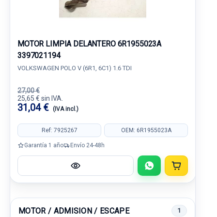
MOTOR LIMPIA DELANTERO 6R1955023A
3397021194
VOLKSWAGEN POLO V (6R1, 6C1) 1.6 TDI
27,00 €
25,65 € sin IVA.
31,04 €
(IVA incl.)
Ref: 7925267
OEM: 6R1955023A
Garantía 1 año
Envío 24-48h
MOTOR / ADMISION / ESCAPE
1