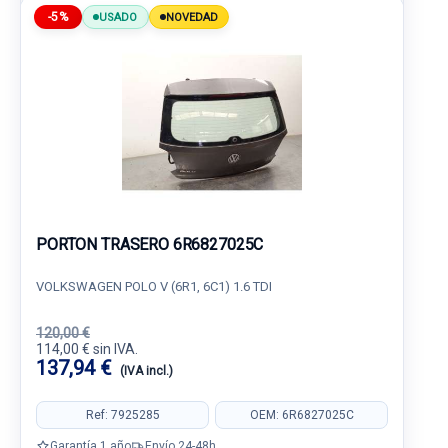
-5%
USADO
NOVEDAD
PORTON TRASERO 6R6827025C
VOLKSWAGEN POLO V (6R1, 6C1) 1.6 TDI
120,00 €
114,00 € sin IVA.
137,94 €
(IVA incl.)
Ref: 7925285
OEM: 6R6827025C
Garantía 1 año
Envío 24-48h