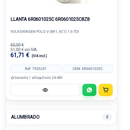
LLANTA 6R0601025C 6R0601025C8Z8
VOLKSWAGEN POLO V (6R1, 6C1) 1.6 TDI
60,00 €
51,00 € sin IVA.
61,71 €
(IVA incl.)
Ref: 7925247
OEM: 6R0601025C
Garantía 1 año
Envío 24-48h
ALUMBRADO
2