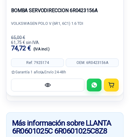
BOMBA SERVODIRECCION 6R0423156A
VOLKSWAGEN POLO V (6R1, 6C1) 1.6 TDI
65,00 €
61,75 € sin IVA.
74,72 €
(IVA incl.)
Ref: 7925174
OEM: 6R0423156A
Garantía 1 año
Envío 24-48h
Más información sobre LLANTA
6R0601025C 6R0601025C8Z8